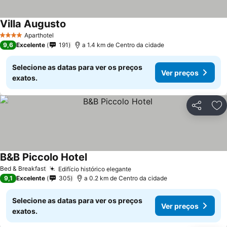
Villa Augusto
Aparthotel
4 Estrelas
9,6
Excelente
191
a 1.4 km de Centro da cidade
Selecione as datas para ver os preços
Ver preços
exatos.
Partilhar
Ad
B&B Piccolo Hotel
Bed & Breakfast
Edifício histórico elegante
9,1
Excelente
305
a 0.2 km de Centro da cidade
Selecione as datas para ver os preços
Ver preços
exatos.