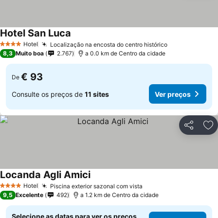
Hotel San Luca
Hotel
Localização na encosta do centro histórico
4 Estrelas
8,3
Muito boa
2.767
a 0.0 km de Centro da cidade
€ 93
De
Consulte os preços de
11 sites
Ver preços
Partilhar
Ad
Locanda Agli Amici
Hotel
Piscina exterior sazonal com vista
4 Estrelas
9,5
Excelente
492
a 1.2 km de Centro da cidade
Selecione as datas para ver os preços