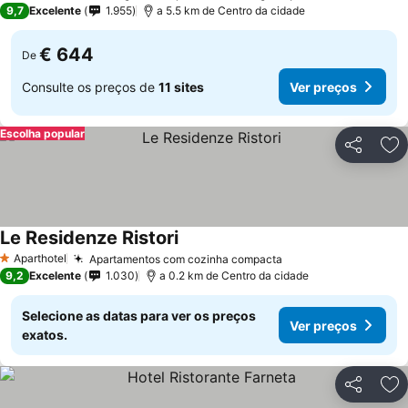
9,7
Excelente
1.955
a 5.5 km de Centro da cidade
€ 644
De
Consulte os preços de
11 sites
Ver preços
Escolha popular
Partilhar
Ad
Le Residenze Ristori
Aparthotel
Apartamentos com cozinha compacta
1 Estrelas
9,2
Excelente
1.030
a 0.2 km de Centro da cidade
Selecione as datas para ver os preços
Ver preços
exatos.
Partilhar
Ad