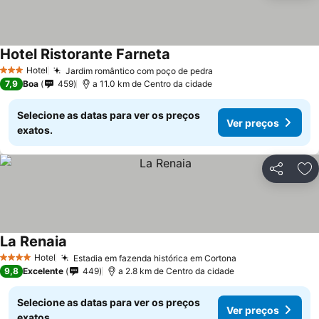
Hotel Ristorante Farneta
Hotel
Jardim romântico com poço de pedra
3 Estrelas
7,9
Boa
459
a 11.0 km de Centro da cidade
Selecione as datas para ver os preços
Ver preços
exatos.
Partilhar
Ad
La Renaia
Hotel
Estadia em fazenda histórica em Cortona
4 Estrelas
9,8
Excelente
449
a 2.8 km de Centro da cidade
Selecione as datas para ver os preços
Ver preços
exatos.