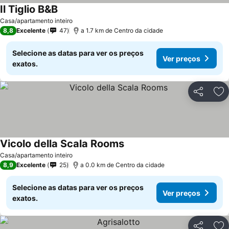
Il Tiglio B&B
Casa/apartamento inteiro
8,8
Excelente
47
a 1.7 km de Centro da cidade
Selecione as datas para ver os preços
Ver preços
exatos.
Partilhar
Ad
Vicolo della Scala Rooms
Casa/apartamento inteiro
8,9
Excelente
25
a 0.0 km de Centro da cidade
Selecione as datas para ver os preços
Ver preços
exatos.