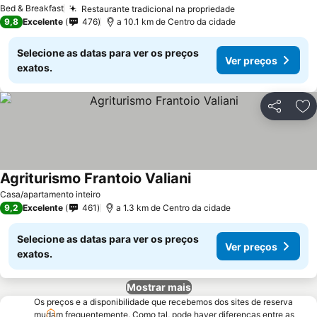
Bed & Breakfast
Restaurante tradicional na propriedade
9,8
Excelente
476
a 10.1 km de Centro da cidade
Selecione as datas para ver os preços
Ver preços
exatos.
Partilhar
Ad
Agriturismo Frantoio Valiani
Casa/apartamento inteiro
9,2
Excelente
461
a 1.3 km de Centro da cidade
Selecione as datas para ver os preços
Ver preços
exatos.
Mostrar mais
Os preços e a disponibilidade que recebemos dos sites de reserva
mudam frequentemente. Como tal, pode haver diferenças entre as