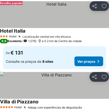
Escolha popular
Partilhar
Ad
Hotel Italia
Hotel
Localização central em vila etrusca
3 Estrelas
8,6
Excelente
1.276
a 0.2 km de Centro da cidade
€ 131
De
Consulte os preços de
8 sites
Ver preços
Partilhar
Ad
Villa di Piazzano
Hotel
Adega com experiências de degustação
5 Estrelas