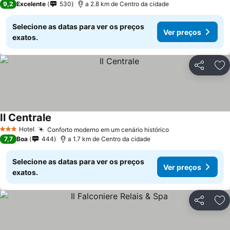
9,2
Excelente
530
a 2.8 km de Centro da cidade
Selecione as datas para ver os preços
Ver preços
exatos.
Partilhar
Ad
Il Centrale
Hotel
Conforto moderno em um cenário histórico
3 Estrelas
7,7
Boa
444
a 1.7 km de Centro da cidade
Selecione as datas para ver os preços
Ver preços
exatos.
Partilhar
Ad