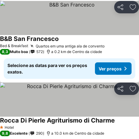
Partilhar
Ad
B&B San Francesco
Bed & Breakfast
Quartos em uma antiga ala de convento
8,3
Muito boa
572
a 0.2 km de Centro da cidade
Selecione as datas para ver os preços
Ver preços
exatos.
Partilhar
Ad
Rocca Di Pierle Agriturismo di Charme
Hotel
1 Estrelas
9,8
Excelente
290
a 10.0 km de Centro da cidade