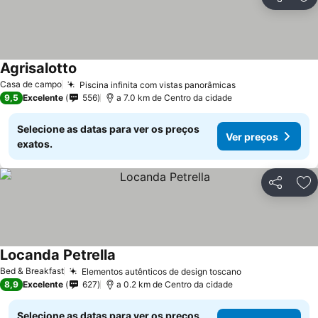
Partilhar
Ad
Agrisalotto
Casa de campo
Piscina infinita com vistas panorâmicas
9,5
Excelente
556
a 7.0 km de Centro da cidade
Selecione as datas para ver os preços
Ver preços
exatos.
Partilhar
Ad
Locanda Petrella
Bed & Breakfast
Elementos autênticos de design toscano
8,9
Excelente
627
a 0.2 km de Centro da cidade
Selecione as datas para ver os preços