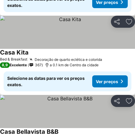
Ver preços
exatos.
Partilhar
Ad
Casa Kita
Bed & Breakfast
Decoração de quarto eclética e colorida
8,9
Excelente
367
a 0.1 km de Centro da cidade
Selecione as datas para ver os preços
Ver preços
exatos.
Partilhar
Ad
Casa Bellavista B&B