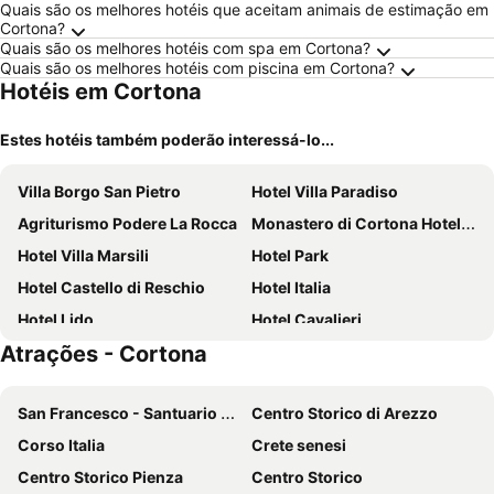
Quais são os melhores hotéis que aceitam animais de estimação em
Cortona?
Quais são os melhores hotéis com spa em Cortona?
Quais são os melhores hotéis com piscina em Cortona?
Hotéis em Cortona
Estes hotéis também poderão interessá-lo...
Villa Borgo San Pietro
Hotel Villa Paradiso
Agriturismo Podere La Rocca
Monastero di Cortona Hotel & Spa
Hotel Villa Marsili
Hotel Park
Hotel Castello di Reschio
Hotel Italia
Hotel Lido
Hotel Cavalieri
Atrações - Cortona
Hotel Trasimeno Bittarelli
Villa Cozzano
Locanda Agli Amici
Hotel San Michele
San Francesco - Santuario della Madonna di Fatima
Centro Storico di Arezzo
Hotel Villa Santa Margherita
Borgo Il Melone
Corso Italia
Crete senesi
Borgo Tre Rose
Locanda Poggioleone
Centro Storico Pienza
Centro Storico