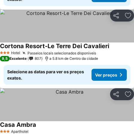
Partilhar
Ad
Cortona Resort-Le Terre Dei Cavalieri
Hotel
Passeios locais selecionados disponíveis
3 Estrelas
9,5
Excelente
807
a 5.8 km de Centro da cidade
Selecione as datas para ver os preços
Ver preços
exatos.
Partilhar
Ad
Casa Ambra
Aparthotel
3 Estrelas