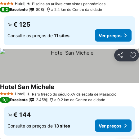
Hotel
Piscina ao ar livre com vistas panorâmicas
4 Estrelas
9,2
Excelente
808
a 2.4 km de Centro da cidade
€ 125
De
Consulte os preços de
11 sites
Ver preços
Partilhar
Ad
Hotel San Michele
Hotel
Raro fresco do século XV da escola de Masaccio
4 Estrelas
9,1
Excelente
2.458
a 0.2 km de Centro da cidade
€ 144
De
Consulte os preços de
13 sites
Ver preços