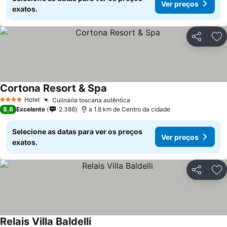
Ver preços
exatos.
Partilhar
Ad
Cortona Resort & Spa
Hotel
Culinária toscana autêntica
4 Estrelas
8,6
Excelente
2.386
a 1.8 km de Centro da cidade
Selecione as datas para ver os preços
Ver preços
exatos.
Partilhar
Ad
Relais Villa Baldelli