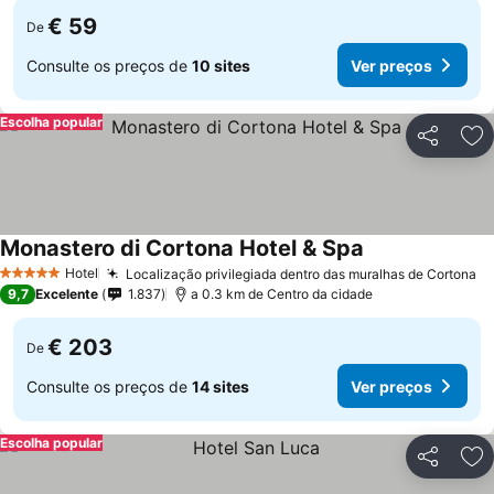
€ 59
De
Consulte os preços de
10 sites
Ver preços
Escolha popular
Partilhar
Ad
Monastero di Cortona Hotel & Spa
Hotel
Localização privilegiada dentro das muralhas de Cortona
5 Estrelas
9,7
Excelente
1.837
a 0.3 km de Centro da cidade
€ 203
De
Consulte os preços de
14 sites
Ver preços
Escolha popular
Partilhar
Ad