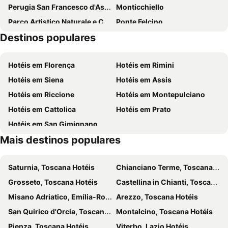
Perugia San Francesco d'Assisi – Umbria International Airport
Monticchiello
Parco Artistico Naturale e Culturale della Val d'Orcia
Ponte Felcino
Destinos populares
Arezzo
Fontana Maggiore
Bagno Vignoni
Parco delleTerme di San Filippo
Hotéis em Florença
Hotéis em Rimini
Sant Anna di Camprena
Centro Storico di Cortona
Hotéis em Siena
Hotéis em Assis
Piazza della Repubblica
Parco Archeologico
Hotéis em Riccione
Hotéis em Montepulciano
Terontola-Cortona Station
Festa paesana della Valdipierle
Hotéis em Cattolica
Hotéis em Prato
Valdichiana Outlet Village
Bettolle
Hotéis em San Gimignano
Lago Trasimeno
Centro Storico di Castiglione del Lago
Mais destinos populares
Chiesa parrocchiale di San Mariano
Lago di Chiusi
Area verde di Santa Giuliana
Villa Perusia
Saturnia, Toscana Hotéis
Chianciano Terme, Toscana Hotéis
Centro Storico di Città di Castello
Cattedrale di San Lorenzo
Grosseto, Toscana Hotéis
Castellina in Chianti, Toscana Hotéis
Terme Antica Querciolaia
Centro di Informazione e Accoglienza Turistica San Sebastiano
Misano Adriatico, Emília-Romanha Hotéis
Arezzo, Toscana Hotéis
San Quirico d'Orcia, Toscana Hotéis
Montalcino, Toscana Hotéis
Pienza, Toscana Hotéis
Viterbo, Lazio Hotéis