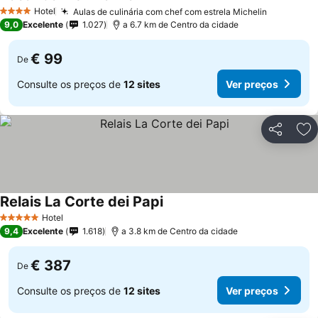
Hotel
Aulas de culinária com chef com estrela Michelin
4 Estrelas
9,0
Excelente
1.027
a 6.7 km de Centro da cidade
€ 99
De
Consulte os preços de
12 sites
Ver preços
Partilhar
Ad
Relais La Corte dei Papi
Hotel
5 Estrelas
9,4
Excelente
1.618
a 3.8 km de Centro da cidade
€ 387
De
Consulte os preços de
12 sites
Ver preços