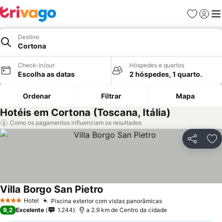
Favoritos
Iniciar
Me
Destino
Cortona
Check-in/out
Hóspedes e quartos
Escolha as datas
2 hóspedes, 1 quarto.
Ordenar
Filtrar
Mapa
Hotéis em Cortona (Toscana, Itália)
Como os pagamentos influenciam os resultados
Partilhar
Ad
Villa Borgo San Pietro
Hotel
Piscina exterior com vistas panorâmicas
4 Estrelas
9,2
Excelente
1.244
a 2.9 km de Centro da cidade