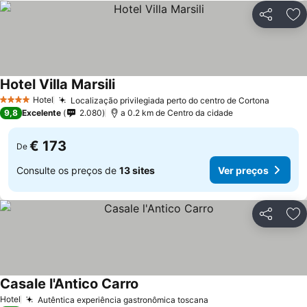
Partilhar
Ad
Hotel Villa Marsili
Hotel
Localização privilegiada perto do centro de Cortona
4 Estrelas
9,8
Excelente
2.080
a 0.2 km de Centro da cidade
€ 173
De
Consulte os preços de
13 sites
Ver preços
Partilhar
Ad
Casale l'Antico Carro
Hotel
Autêntica experiência gastronômica toscana