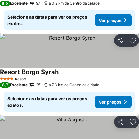
8,5
Excelente
97
a 0.2 km de Centro da cidade
Selecione as datas para ver os preços
Ver preços
exatos.
Partilhar
Ad
Resort Borgo Syrah
Resort
4 Estrelas
8,7
Excelente
25
a 7.3 km de Centro da cidade
Selecione as datas para ver os preços
Ver preços
exatos.
Partilhar
Ad