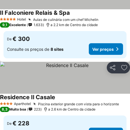
Il Falconiere Relais & Spa
Hotel
Aulas de culinária com um chef Michelin
5 Estrelas
9,1
Excelente
1.633
a 2.2 km de Centro da cidade
€ 300
De
Consulte os preços de
8 sites
Ver preços
Partilhar
Ad
Residence Il Casale
Aparthotel
Piscina exterior grande com vista para o horizonte
4 Estrelas
8,3
Muito boa
223
a 2.6 km de Centro da cidade
€ 228
De