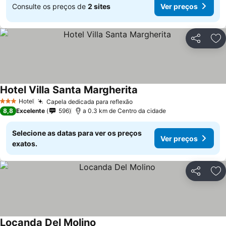
Consulte os preços de
2 sites
Ver preços
Partilhar
Ad
Hotel Villa Santa Margherita
Hotel
Capela dedicada para reflexão
3 Estrelas
8,8
Excelente
596
a 0.3 km de Centro da cidade
Selecione as datas para ver os preços
Ver preços
exatos.
Partilhar
Ad
Locanda Del Molino