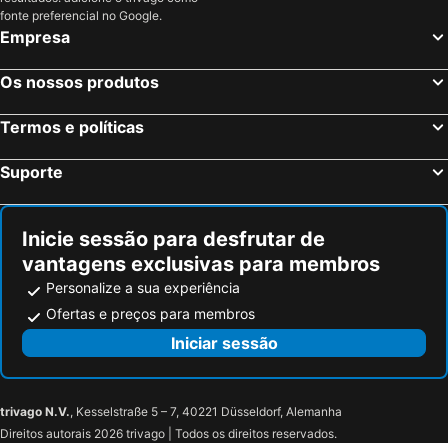
Taormina-Giardini Railway Station
Stazione Centrale
fonte preferencial no Google.
Empresa
Baia di Cornino
Plaia
Agnone Bagni
Mondello
Os nossos produtos
Spiaggia Arenella
Spiaggia di San Lorenzo
Spiagge dello Zingaro
Spiaggia di Macari
Termos e políticas
Centro storico
Praia Favignana
Suporte
Spiaggia Scala dei Turchi
Teatro Massimo
Ragusa Ibla
Catedral de Messina
Inicie sessão para desfrutar de
Zona panoramica
Spiaggia Marasolo
vantagens exclusivas para membros
Spiaggia Caldura
Vale dos Templos
Personalize a sua experiência
Foro Italico
San Giovanni di Malta
Ofertas e preços para membros
Reitani
Riserva naturale orientata dello zingaro
Iniciar sessão
Castello di Sperlinga
Parco Avventura Madonie
Autodromo di Pergusa
Lago di Pergusa
trivago N.V.
, Kesselstraße 5 – 7, 40221 Düsseldorf, Alemanha
Castel di Tusa
Marina di Caronia
Direitos autorais 2026 trivago | Todos os direitos reservados.
Piano Battaglia - Madonie
Parco dei Nebrodi