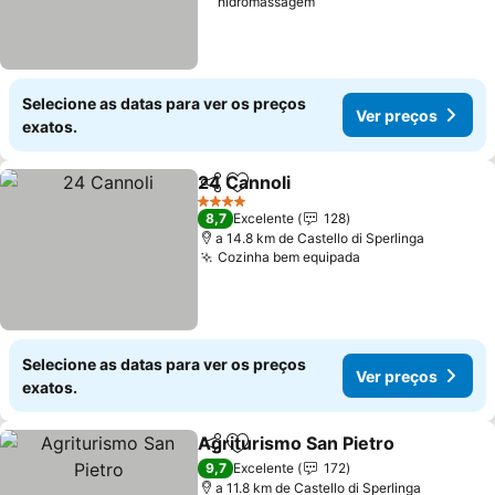
hidromassagem
Selecione as datas para ver os preços
Ver preços
exatos.
24 Cannoli
Partilhar
Adicionar aos favoritos
4 Estrelas
8,7
Excelente
128
a 14.8 km de Castello di Sperlinga
Cozinha bem equipada
Selecione as datas para ver os preços
Ver preços
exatos.
Agriturismo San Pietro
Partilhar
Adicionar aos favoritos
9,7
Excelente
172
a 11.8 km de Castello di Sperlinga