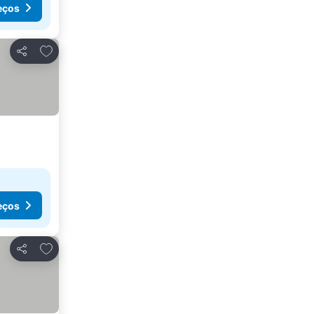
eços
Adicionar aos favoritos
Partilhar
eços
Adicionar aos favoritos
Partilhar