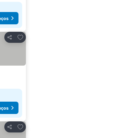
eços
Adicionar aos favoritos
Partilhar
eços
Adicionar aos favoritos
Partilhar