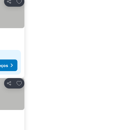
Adicionar aos favoritos
Partilhar
eços
Adicionar aos favoritos
Partilhar