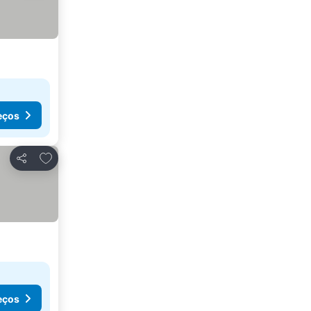
eços
Adicionar aos favoritos
Partilhar
eços