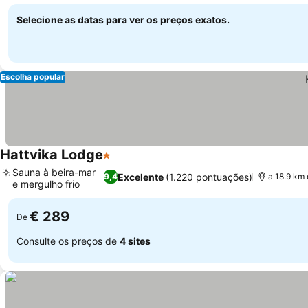
Ver preços
Leknes
Selecione as datas para ver os preços exatos.
Escolha popular
Hattvika Lodge
1 Estrelas
Ver preços
Sauna à beira-mar
Excelente
(1.220 pontuações)
9,4
a 18.9 km
e mergulho frio
Ver preços
€ 289
De
Consulte os preços de
4 sites