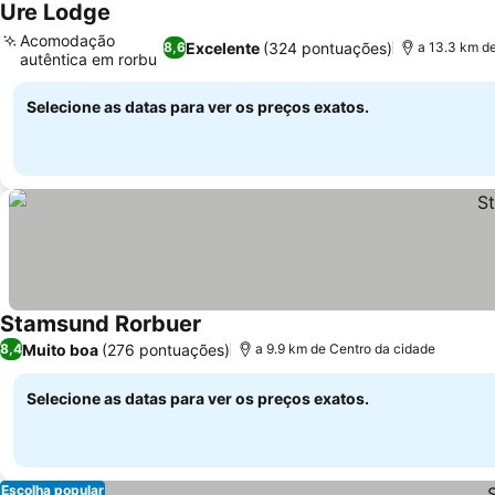
Ure Lodge
Ver preços
Acomodação
Excelente
(324 pontuações)
8,6
a 13.3 km d
autêntica em rorbu
Ver preços
Selecione as datas para ver os preços exatos.
Stamsund Rorbuer
Ver preços
Muito boa
(276 pontuações)
8,4
a 9.9 km de Centro da cidade
Selecione as datas para ver os preços exatos.
Escolha popular