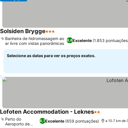
Solsiden Brygge
3 Estrelas
Ver preços
Banheira de hidromassagem ao
Excelente
(1.853 pontuações
8,6
ar livre com vistas panorâmicas
Ver preços
Selecione as datas para ver os preços exatos.
Lofoten Accommodation - Leknes
2 Estrelas
Ver preços
Perto do
Excelente
(659 pontuações)
8,7
a 10.7 km de 
Aeroporto de