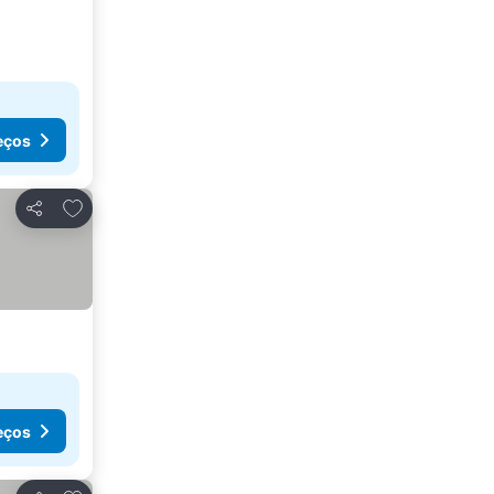
eços
Adicionar aos favoritos
Partilhar
eços