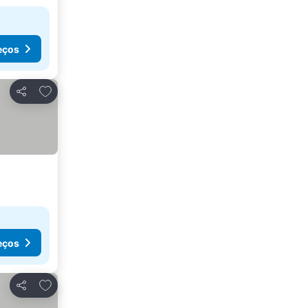
eços
Adicionar aos favoritos
Partilhar
eços
Adicionar aos favoritos
Partilhar