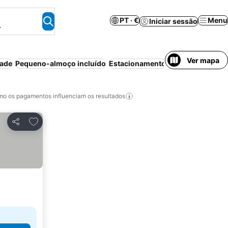
PT · €
Menu
Iniciar sessão
.
Ver mapa
dade
Pequeno-almoço incluído
Estacionamento
Animais permiti
o os pagamentos influenciam os resultados
Adicionar aos favoritos
Partilhar