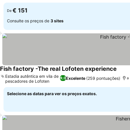
€ 151
De
Consulte os preços de
3 sites
Fish factory -The real Lofoten experience
Ver p
Estadia autêntica em vila de
Excelente
(259 pontuações)
9,0
a
pescadores de Lofoten
Ver preços
Selecione as datas para ver os preços exatos.