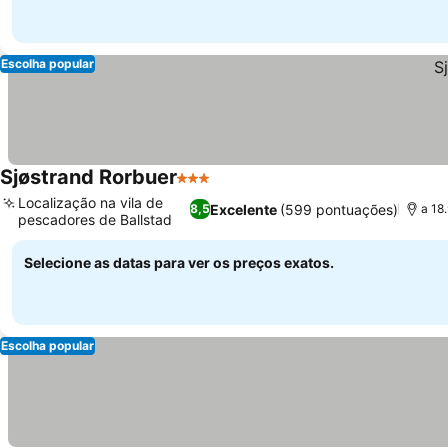
Escolha popular
Sjøstrand Rorbuer
3 Estrelas
Ver preços
Localização na vila de
Excelente
(599 pontuações)
8,5
a 18
pescadores de Ballstad
Ver preços
Selecione as datas para ver os preços exatos.
Escolha popular