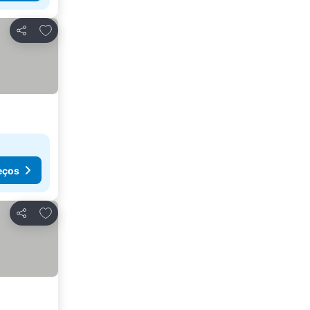
Adicionar aos favoritos
Partilhar
eços
Adicionar aos favoritos
Partilhar