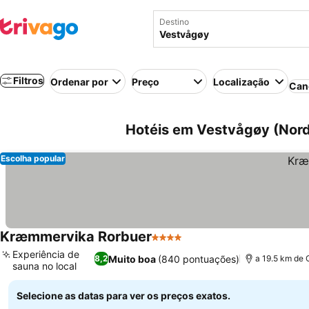
Destino
Filtros
Ordenar por
Preço
Localização
Can
Hotéis em Vestvågøy (Nord
Escolha popular
Kræmmervika Rorbuer
4 Estrelas
Ver preços
Experiência de
Muito boa
(840 pontuações)
8,2
a 19.5 km de 
sauna no local
Ver preços
Selecione as datas para ver os preços exatos.