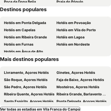
Poça da Dona Beija
Praia do Pópulo
Furnas Lake Forest Living
Hotel Ribeira Grande
Destinos populares
Observatório Vulcanológico dos Açores
Parque de Ribeira Grande
Casa Branca
Hotel Arcanjo
Nascente Termal da Ferraria
Parque Natural da Ribeira dos Caldeirões
Quinta dos Curubas
White Exclusive Suites & Villas
Hotéis em Ponta Delgada
Hotéis em Povoação
Nossa Senhora da Paz
Quinta da Abelheira
Bella Casa Bed & Breakfast
Hotéis em Capelas
Hotéis em Vila do Porto
Quinta dos Bravos
Quinta do Quarteiro
Hotéis em Ribeira Grande
Hotéis em Lagoa
Azores Homes Resort & Spa
Volcanic Charming House
Hotéis em Furnas
Hotéis em Nordeste
Surf & Guest Lorena´s House
Pousada da Vila
Hotéis em Àgua de Alto
Pico do Refúgio - Casas de Campo
Estalagem Pico Dagua
Mais destinos populares
Oceanus Executive
Sul Villas & Spa - Azores
Canto 30 e UM - HOST & CHILL
Casa da Quinta
Livramento, Açores Hotéis
Ginetes, Açores Hotéis
Benilde Village House
Casa das Calhetas - Turismo de Habitação
São Roque, Açores Hotéis
Faja de Baixo, Açores Hotéis
Vinha Dareia Beach
Sweet Dreams Al
São Pedro, Açores Hotéis
Mosteiros, Açores Hotéis
Quintas do Mar I
Quinta dos Sabores Farm Houses
Ribeira Quente, Açores Hotéis
Ribeira Grande, Barlavento Hotéis
Vista Do Topo
Holidays at Laureano
Santo Espirito, Açores Hotéis
Ponta Delgada, Açores Hotéis
Cantinho Do Ceu Santa Cruz
Quinta Nossa Senhora do Cabo
Povoação, Açores Hotéis
Capelas, Açores Hotéis
Ver todas as estadias em Vila Franca do Campo
Sandra Hause
Santana Houses