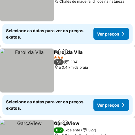
Chalés de madeira idílicos na natureza
Ver 
Selecione as datas para ver os preços
Ver preços
exatos.
Farol da Vila
Partilhar
Adicionar aos favoritos
Ver preços
3 Estrelas
7,3
104
a 0.4 km da praia
Selecione as datas para ver os preços
Ver preços
exatos.
GarçaView
Partilhar
Adicionar aos favoritos
Ver preços
8,7
Excelente
327