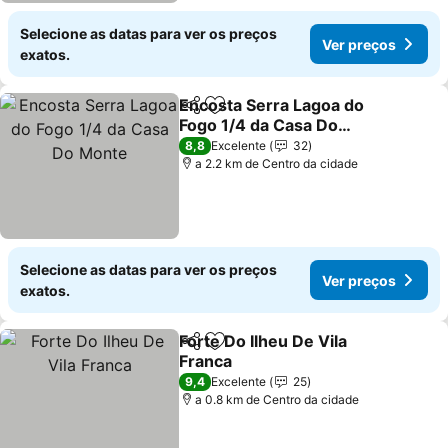
Selecione as datas para ver os preços
Ver preços
exatos.
Encosta Serra Lagoa do
Partilhar
Adicionar aos favoritos
Fogo 1/4 da Casa Do
Monte
Ver preços
8,8
Excelente
32
a 2.2 km de Centro da cidade
Selecione as datas para ver os preços
Ver preços
exatos.
Forte Do Ilheu De Vila
Partilhar
Adicionar aos favoritos
Franca
Ver preços
9,4
Excelente
25
a 0.8 km de Centro da cidade