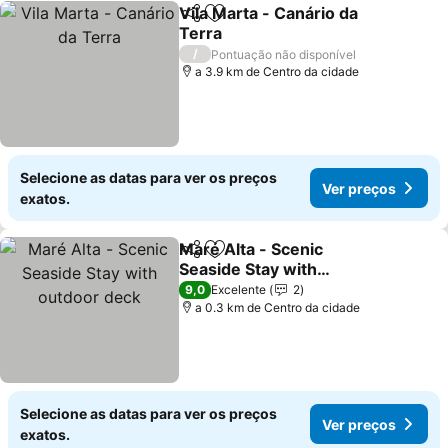
Vila Marta - Canário da
Partilhar
Adicionar aos favoritos
Terra
Ver preços
/
Pontuação não disponível
a 3.9 km de Centro da cidade
Selecione as datas para ver os preços
Ver preços
exatos.
Maré Alta - Scenic
Partilhar
Adicionar aos favoritos
Seaside Stay with
outdoor deck
Ver preços
9,0
Excelente
2
a 0.3 km de Centro da cidade
Selecione as datas para ver os preços
Ver preços
exatos.