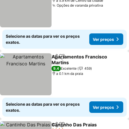
a 5.9 km de Centro da cidade
Opções de varanda privativa
Ver preços
Selecione as datas para ver os preços
Ver preços
exatos.
Apartamentos Francisco
Partilhar
Adicionar aos favoritos
Martins
Ver preços
9,4
Excelente
459
a 0.1 km da praia
Selecione as datas para ver os preços
Ver preços
exatos.
Cantinho Das Praias
Partilhar
Adicionar aos favoritos
Ver p