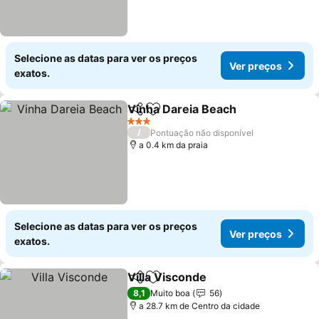
Selecione as datas para ver os preços
Ver preços
exatos.
Vinha Dareia Beach
Partilhar
Adicionar aos favoritos
Ver pr
3 Estrelas
/
Pontuação não disponível
a 0.4 km da praia
Selecione as datas para ver os preços
Ver preços
exatos.
Villa Visconde
Partilhar
Adicionar aos favoritos
Ver preços
8,1
Muito boa
56
a 28.7 km de Centro da cidade