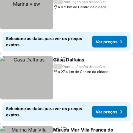
Ver preços
/
Pontuação não disponível
a 0.5 km de Centro da cidade
Selecione as datas para ver os preços
Ver preços
exatos.
Casa Dalfaias
Partilhar
Adicionar aos favoritos
Ver preços
/
Pontuação não disponível
a 27.4 km de Centro da cidade
Selecione as datas para ver os preços
Ver preços
exatos.
Marina Mar Vila Franca do
Partilhar
Adicionar aos favoritos