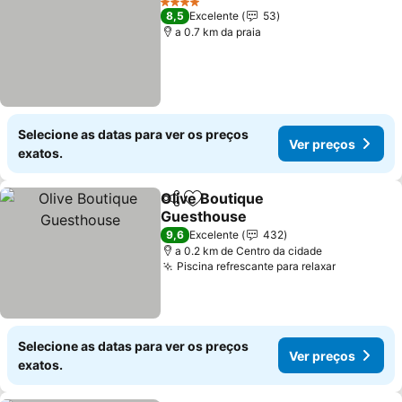
4 Estrelas
8,5
Excelente
53
a 0.7 km da praia
Selecione as datas para ver os preços
Ver preços
exatos.
Olive Boutique
Partilhar
Adicionar aos favoritos
Guesthouse
Ver preços
9,6
Excelente
432
a 0.2 km de Centro da cidade
Piscina refrescante para relaxar
Ver preço
Selecione as datas para ver os preços
Ver preços
exatos.