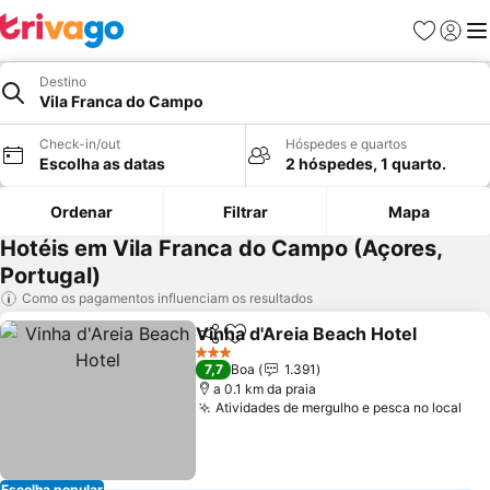
Favoritos
Iniciar
Me
Destino
Vila Franca do Campo
Check-in/out
Hóspedes e quartos
Escolha as datas
2 hóspedes, 1 quarto.
Ordenar
Filtrar
Mapa
Hotéis em Vila Franca do Campo (Açores,
Portugal)
Como os pagamentos influenciam os resultados
Vinha d'Areia Beach Hotel
Partilhar
Adicionar aos favoritos
3 Estrelas
7,7
Boa
1.391
a 0.1 km da praia
Atividades de mergulho e pesca no local
Ver
Escolha popular