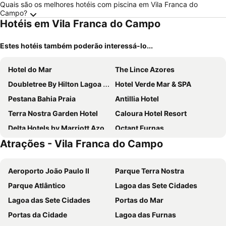
Quais são os melhores hotéis com piscina em Vila Franca do
Campo?
Hotéis em Vila Franca do Campo
Estes hotéis também poderão interessá-lo...
Hotel do Mar
The Lince Azores
Doubletree By Hilton Lagoa Azores
Hotel Verde Mar & SPA
Pestana Bahia Praia
Antillia Hotel
Terra Nostra Garden Hotel
Caloura Hotel Resort
Delta Hotels by Marriott Azores
Octant Furnas
Atrações - Vila Franca do Campo
Vinha d'Areia Beach Hotel
Aparthotel Barracuda
Octant Ponta Delgada
ANC Experience Resort
Aeroporto João Paulo II
Parque Terra Nostra
ANC Resort
Vista do Vale - Hotel
Parque Atlântico
Lagoa das Sete Cidades
Senhora da Rosa, Tradition & Nature Hotel
Residencia Bem Estar Dona Adelina
Lagoa das Sete Cidades
Portas do Mar
Herdade Do AnanÁs
Santa Barbara Eco-Beach Resort
Portas da Cidade
Lagoa das Furnas
Hotel Vale Verde
Gorgeous House