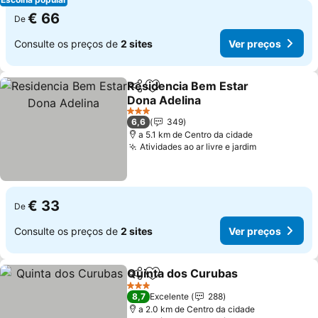
€ 66
De
Consulte os preços de
2 sites
Ver preços
Residencia Bem Estar
Partilhar
Adicionar aos favoritos
Dona Adelina
Ver preços
3 Estrelas
6,6
349
a 5.1 km de Centro da cidade
Atividades ao ar livre e jardim
Ver preços
€ 33
De
Consulte os preços de
2 sites
Ver preços
Quinta dos Curubas
Partilhar
Adicionar aos favoritos
Ver pr
3 Estrelas
8,7
Excelente
288
a 2.0 km de Centro da cidade