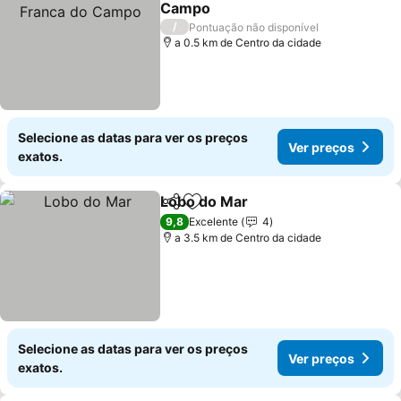
Campo
Ver preços
/
Pontuação não disponível
a 0.5 km de Centro da cidade
Selecione as datas para ver os preços
Ver preços
exatos.
Lobo do Mar
Partilhar
Adicionar aos favoritos
Ver preços
9,8
Excelente
4
a 3.5 km de Centro da cidade
Selecione as datas para ver os preços
Ver preços
exatos.