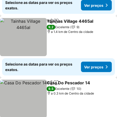
Selecione as datas para ver os preços
Ver preços
exatos.
Tainhas Village 4465al
Partilhar
Adicionar aos favoritos
Ver
9,2
Excelente
9
a 1.4 km de Centro da cidade
Selecione as datas para ver os preços
Ver preços
exatos.
Casa Do Pescador 14
Partilhar
Adicionar aos favoritos
Ver 
9,5
Excelente
10
a 0.3 km de Centro da cidade