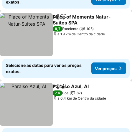
exatos.
Place of Moments Natur-
Partilhar
Adicionar aos favoritos
Suites SPA
Ver preços
8,7
Excelente
105
a 1.9 km de Centro da cidade
Selecione as datas para ver os preços
Ver preços
exatos.
Paraiso Azul, Al
Partilhar
Adicionar aos favoritos
Ver preços
7,6
Boa
87
a 0.4 km de Centro da cidade