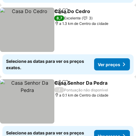
Casa Do Cedro
Partilhar
Adicionar aos favoritos
Ver preços
8,7
Excelente
3
a 1.3 km de Centro da cidade
Selecione as datas para ver os preços
Ver preços
exatos.
Casa Senhor Da Pedra
Partilhar
Adicionar aos favoritos
Ver
/
Pontuação não disponível
a 0.1 km de Centro da cidade
Selecione as datas para ver os preços