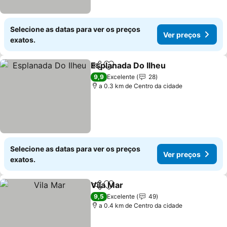
Selecione as datas para ver os preços
Ver preços
exatos.
Esplanada Do Ilheu
Partilhar
Adicionar aos favoritos
Ver pre
9,9
Excelente
28
a 0.3 km de Centro da cidade
Selecione as datas para ver os preços
Ver preços
exatos.
Vila Mar
Partilhar
Adicionar aos favoritos
Ver preços
9,5
Excelente
49
a 0.4 km de Centro da cidade