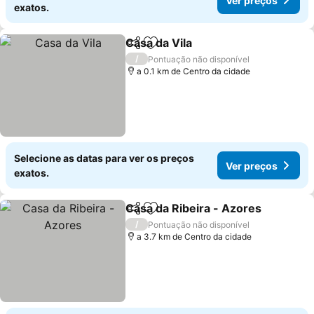
Ver preços
exatos.
Casa da Vila
Partilhar
Adicionar aos favoritos
Ver preços
/
Pontuação não disponível
a 0.1 km de Centro da cidade
Selecione as datas para ver os preços
Ver preços
exatos.
Casa da Ribeira - Azores
Partilhar
Adicionar aos favoritos
V
/
Pontuação não disponível
a 3.7 km de Centro da cidade