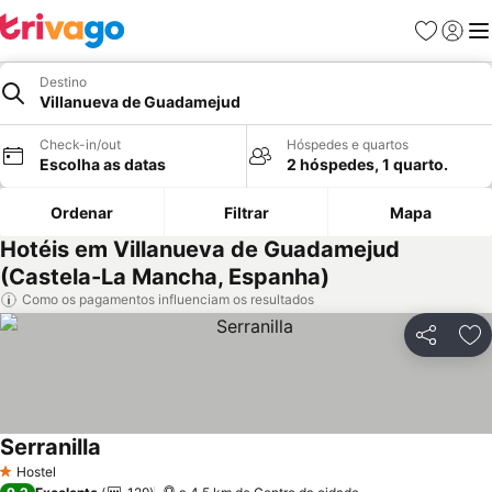
Favoritos
Iniciar
Me
Destino
Villanueva de Guadamejud
Check-in/out
Hóspedes e quartos
Escolha as datas
2 hóspedes, 1 quarto.
Ordenar
Filtrar
Mapa
Hotéis em Villanueva de Guadamejud
(Castela-La Mancha, Espanha)
Como os pagamentos influenciam os resultados
Partilhar
Ad
Serranilla
Ver preços
Hostel
1 Estrelas