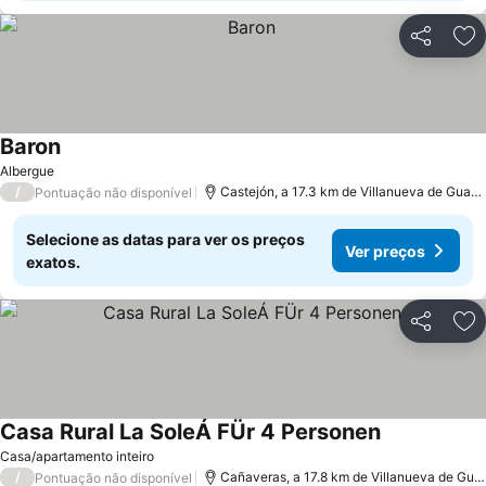
Partilhar
Ad
Baron
Ver preços
Albergue
/
Castejón, a 17.3 km de Villanueva de Guad
Pontuação não disponível
Selecione as datas para ver os preços
Ver preços
exatos.
Partilhar
Ad
Casa Rural La SoleÁ FÜr 4 Personen
Ver preços
Casa/apartamento inteiro
/
Cañaveras, a 17.8 km de Villanueva de Gu
Pontuação não disponível