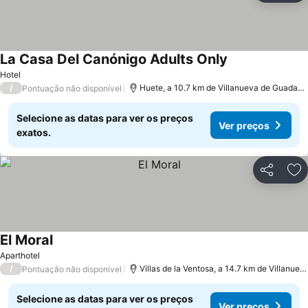
La Casa Del Canónigo Adults Only
Ver preços
Hotel
/
Huete, a 10.7 km de Villanueva de Guadam
Pontuação não disponível
Selecione as datas para ver os preços
Ver preços
exatos.
Partilhar
Ad
El Moral
Ver preços
Aparthotel
/
Villas de la Ventosa, a 14.7 km de Villanu
Pontuação não disponível
Selecione as datas para ver os preços
Ver preços