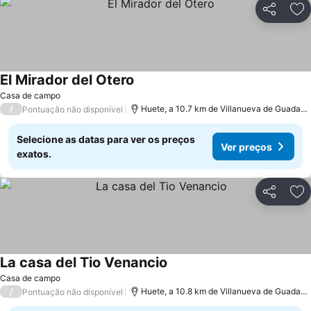
Partilhar
Ad
El Mirador del Otero
Ver preços
Casa de campo
/
Huete, a 10.7 km de Villanueva de Guadam
Pontuação não disponível
Selecione as datas para ver os preços
Ver preços
exatos.
Partilhar
Ad
La casa del Tio Venancio
Ver preços
Casa de campo
/
Huete, a 10.8 km de Villanueva de Guadam
Pontuação não disponível