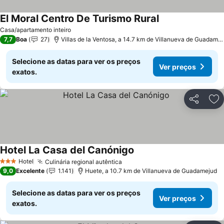
El Moral Centro De Turismo Rural
Ver preços
Casa/apartamento inteiro
7,7
Boa
27
Villas de la Ventosa, a 14.7 km de Villanueva de Guadame
Selecione as datas para ver os preços
Ver preços
exatos.
Partilhar
Ad
Hotel La Casa del Canónigo
Ver preços
Hotel
Culinária regional autêntica
Ver preços
3 Estrelas
9,0
Excelente
1.141
Huete, a 10.7 km de Villanueva de Guadamejud
Selecione as datas para ver os preços
Ver preços
exatos.