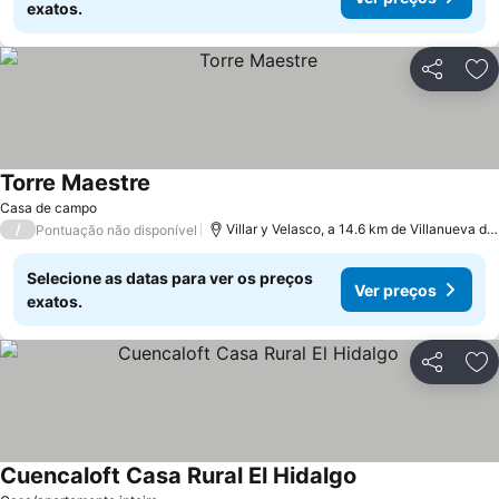
exatos.
Partilhar
Ad
Torre Maestre
Ver preços
Casa de campo
/
Villar y Velasco, a 14.6 km de Villanueva 
Pontuação não disponível
Selecione as datas para ver os preços
Ver preços
exatos.
Partilhar
Ad
Cuencaloft Casa Rural El Hidalgo
Ver preços