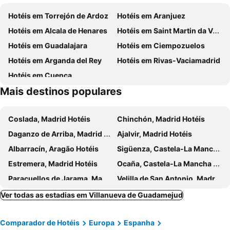
Ciudad Encantada
Parque Arqueológico de Segóbriga
Hotéis em Torrejón de Ardoz
Hotéis em Aranjuez
Casa de los Marqueses de Priego
Estación de Tren
Hotéis em Alcala de Henares
Hotéis em Saint Martin da Vega
La Fuente de los Cuatro Caños
Diputación Provincial
Hotéis em Guadalajara
Hotéis em Ciempozuelos
Hotéis em Arganda del Rey
Hotéis em Rivas-Vaciamadrid
Hotéis em Cuenca
Mais destinos populares
Coslada, Madrid Hotéis
Chinchón, Madrid Hotéis
Daganzo de Arriba, Madrid Hotéis
Ajalvir, Madrid Hotéis
Albarracín, Aragão Hotéis
Sigüenza, Castela-La Mancha Hotéis
Estremera, Madrid Hotéis
Ocaña, Castela-La Mancha Hotéis
Paracuellos de Jarama, Madrid Hotéis
Velilla de San Antonio, Madrid Hotéis
Belmonte, Castela-La Mancha Hotéis
Tarancón, Castela-La Mancha Hotéis
Ver todas as estadias em Villanueva de Guadamejud
Titulcia, Madrid Hotéis
Casas de los Pinos, Castela-La Mancha Hotéis
Comparador de Hotéis
Europa
Espanha
San Fernando de Henares, Madrid Hotéis
Fuentidueña de Tajo, Madrid Hotéis