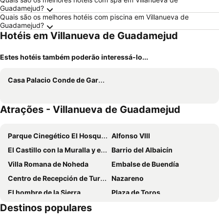
Guadamejud?
Quais são os melhores hotéis com piscina em Villanueva de
Guadamejud?
Hotéis em Villanueva de Guadamejud
Estes hotéis também poderão interessá-lo...
Casa Palacio Conde de Garcinarro
Atrações - Villanueva de Guadamejud
Parque Cinegético El Hosquillo
Alfonso VIII
El Castillo con la Muralla y el Arco de Bezudo
Barrio del Albaicín
Villa Romana de Noheda
Embalse de Buendía
Centro de Recepción de Turistas
Nazareno
El hombre de la Sierra
Plaza de Toros
Destinos populares
Monumento a los muertos en Africa
Torre de Mangana