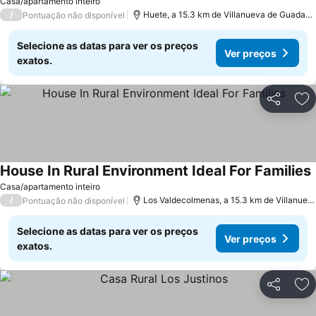
Casa/apartamento inteiro
/
Huete, a 15.3 km de Villanueva de Guadam
Pontuação não disponível
Selecione as datas para ver os preços
Ver preços
exatos.
Partilhar
Ad
House In Rural Environment Ideal For Families
Casa/apartamento inteiro
/
Los Valdecolmenas, a 15.3 km de Villanue
Pontuação não disponível
Selecione as datas para ver os preços
Ver preços
exatos.
Partilhar
Ad