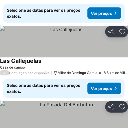
Selecione as datas para ver os preços
Ver preços
exatos.
Partilhar
Ad
Las Callejuelas
Ver preços
Casa de campo
/
Villar de Domingo Garcia, a 18.6 km de Vil
Pontuação não disponível
Selecione as datas para ver os preços
Ver preços
exatos.
Partilhar
Ad