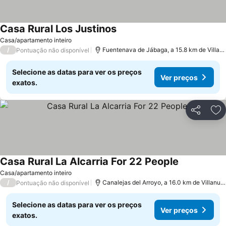
Casa Rural Los Justinos
Ver preços
Casa/apartamento inteiro
/
Fuentenava de Jábaga, a 15.8 km de Villa
Pontuação não disponível
Selecione as datas para ver os preços
Ver preços
exatos.
Partilhar
Ad
Casa Rural La Alcarria For 22 People
Ver preços
Casa/apartamento inteiro
/
Canalejas del Arroyo, a 16.0 km de Villan
Pontuação não disponível
Selecione as datas para ver os preços
Ver preços
exatos.