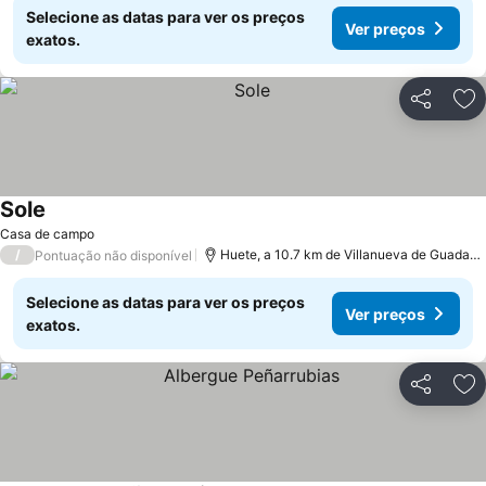
Selecione as datas para ver os preços
Ver preços
exatos.
Partilhar
Ad
Sole
Ver preços
Casa de campo
/
Huete, a 10.7 km de Villanueva de Guadam
Pontuação não disponível
Selecione as datas para ver os preços
Ver preços
exatos.
Partilhar
Ad