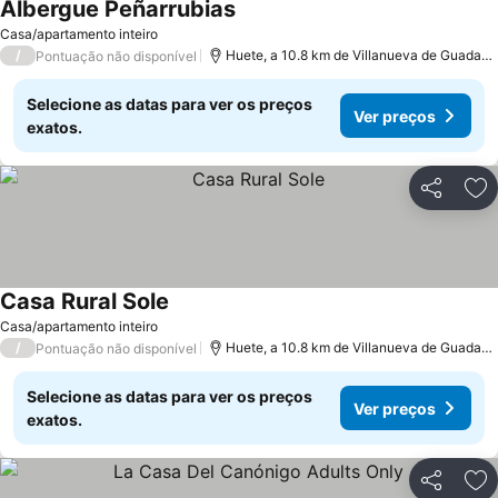
Albergue Peñarrubias
Ver preços
Casa/apartamento inteiro
/
Huete, a 10.8 km de Villanueva de Guadam
Pontuação não disponível
Selecione as datas para ver os preços
Ver preços
exatos.
Partilhar
Ad
Casa Rural Sole
Ver preços
Casa/apartamento inteiro
/
Huete, a 10.8 km de Villanueva de Guadam
Pontuação não disponível
Selecione as datas para ver os preços
Ver preços
exatos.
Partilhar
Ad