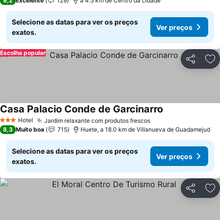
9,2
Excelente
129
a 4.5 km de Centro da cidade
Selecione as datas para ver os preços
Ver preços
exatos.
Escolha popular
Partilhar
Ad
Casa Palacio Conde de Garcinarro
Ver preços
Hotel
Jardim relaxante com produtos frescos
Ver preços
3 Estrelas
8,3
Muito boa
715
Huete, a 18.0 km de Villanueva de Guadamejud
Selecione as datas para ver os preços
Ver preços
exatos.
Partilhar
Ad