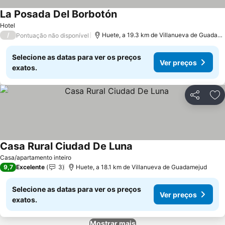
La Posada Del Borbotón
Ver preços
Hotel
/
Huete, a 19.3 km de Villanueva de Guadam
Pontuação não disponível
Selecione as datas para ver os preços
Ver preços
exatos.
Partilhar
Ad
Casa Rural Ciudad De Luna
Ver preços
Casa/apartamento inteiro
9,7
Excelente
3
Huete, a 18.1 km de Villanueva de Guadamejud
Selecione as datas para ver os preços
Ver preços
exatos.
Mostrar mais