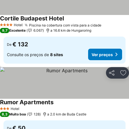
Cortile Budapest Hotel
Ver preços
Hotel
Piscina na cobertura com vista para a cidade
Ver preços
4 Estrelas
9,7
Excelente
6.067
a 16.6 km de Hungaroring
€ 132
De
Consulte os preços de
8 sites
Ver preços
Partilhar
Ad
Rumor Apartments
Ver preços
Hotel
3 Estrelas
8,3
Muito boa
128
a 2.0 km de Buda Castle
€ 50
De