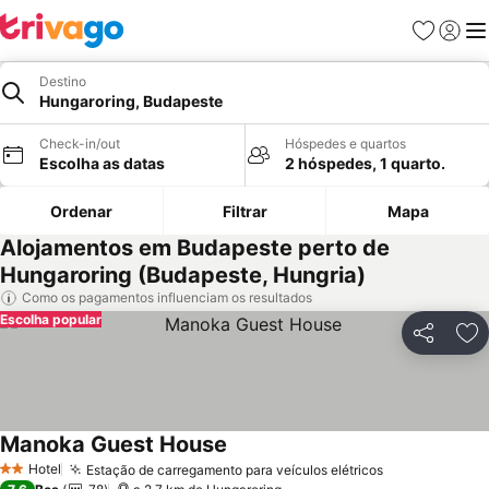
Favoritos
Iniciar
Me
Destino
Hungaroring, Budapeste
Check-in/out
Hóspedes e quartos
Escolha as datas
2 hóspedes, 1 quarto.
Ordenar
Filtrar
Mapa
Alojamentos em Budapeste perto de
Hungaroring (Budapeste, Hungria)
Como os pagamentos influenciam os resultados
Escolha popular
Partilhar
Ad
Manoka Guest House
Ver preços
Hotel
Estação de carregamento para veículos elétricos
Ver preços
2 Estrelas