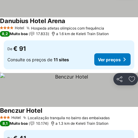
Danubius Hotel Arena
Ver preços
Hotel
Hospeda atletas olímpicos com frequência
Ver preços
4 Estrelas
8,2
Muito boa
17.833
a 1.6 km de Keleti Train Station
€ 91
De
Consulte os preços de
11 sites
Ver preços
Partilhar
Ad
Benczur Hotel
Ver preços
Hotel
Localização tranquila no bairro das embaixadas
Ver preços
3 Estrelas
8,1
Muito boa
10.174
a 1.3 km de Keleti Train Station