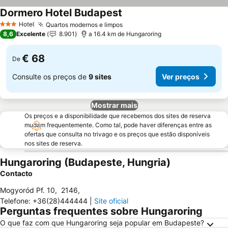
Dormero Hotel Budapest
Ver preços
Hotel
Quartos modernos e limpos
Ver preços
3 Estrelas
8,6
Excelente
8.901
a 16.4 km de Hungaroring
€ 68
De
Consulte os preços de
9 sites
Ver preços
Mostrar mais
Os preços e a disponibilidade que recebemos dos sites de reserva
mudam frequentemente. Como tal, pode haver diferenças entre as
ofertas que consulta no trivago e os preços que estão disponíveis
nos sites de reserva.
Hungaroring (Budapeste, Hungria)
Contacto
Mogyoród Pf. 10
,
2146
,
Telefone
:
+36(28)444444
|
Site oficial
Perguntas frequentes sobre Hungaroring
O que faz com que Hungaroring seja popular em Budapeste?