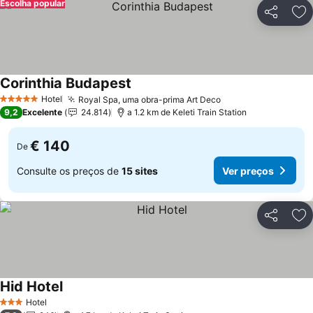
Escolha popular
Partilhar
Ad
Corinthia Budapest
Ver preços
Hotel
Royal Spa, uma obra-prima Art Deco
Ver preços
5 Estrelas
9,2
Excelente
24.814
a 1.2 km de Keleti Train Station
€ 140
De
Consulte os preços de
15 sites
Ver preços
Partilhar
Ad
Hid Hotel
Ver preços
Hotel
3 Estrelas