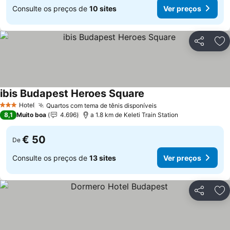
Consulte os preços de
10 sites
Ver preços
Partilhar
Ad
ibis Budapest Heroes Square
Ver preços
Hotel
Quartos com tema de tênis disponíveis
Ver preços
3 Estrelas
8,1
Muito boa
4.696
a 1.8 km de Keleti Train Station
€ 50
De
Consulte os preços de
13 sites
Ver preços
Partilhar
Ad