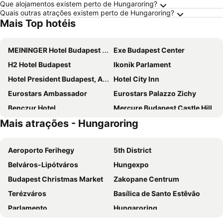
Que alojamentos existem perto de Hungaroring?
Quais outras atrações existem perto de Hungaroring?
Mais Top hotéis
MEININGER Hotel Budapest Great Market Hall
Exe Budapest Center
H2 Hotel Budapest
Ikonik Parlament
Hotel President Budapest, Affiliated by Meliá
Hotel City Inn
Eurostars Ambassador
Eurostars Palazzo Zichy
Benczur Hotel
Mercure Budapest Castle Hill
Mais atrações - Hungaroring
NH Collection Budapest City Center
InterContinental Budapest by IHG
K+K Hotel Opera
Novotel Budapest City
Aeroporto Ferihegy
5th District
a&o Hostel Budapest City
Medos Hotel
Belváros-Lipótváros
Hungexpo
IntercityHotel Budapest
Barcelo Budapest
Budapest Christmas Market
Zakopane Centrum
Aurea Ana Palace Hotel
ibis Budapest Castle Hill
Terézváros
Basílica de Santo Estêvão
Opera Garden Hotel & Apartments
Rumor Apartments
Parlamento
Hungaroring
Carlton Hotel Buda Castle
ibis Budapest Citysouth
Deák Ferenc tér metro station
Mercado Central