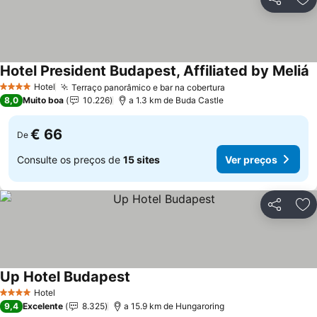
Partilhar
Ad
Hotel President Budapest, Affiliated by Meliá
V
Hotel
Terraço panorâmico e bar na cobertura
Ver preços
4 Estrelas
8,0
Muito boa
10.226
a 1.3 km de Buda Castle
€ 66
De
Consulte os preços de
15 sites
Ver preços
Partilhar
Ad
Up Hotel Budapest
Ver preços
Hotel
4 Estrelas
9,4
Excelente
8.325
a 15.9 km de Hungaroring