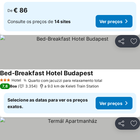
€ 86
De
Consulte os preços de
14 sites
Ver preços
Partilhar
Ad
Bed-Breakfast Hotel Budapest
Ver preços
Hotel
Quarto com jacuzzi para relaxamento total
Ver preços
3 Estrelas
7,8
Boa
3.354
a 9.0 km de Keleti Train Station
Selecione as datas para ver os preços
Ver preços
exatos.
Partilhar
Ad