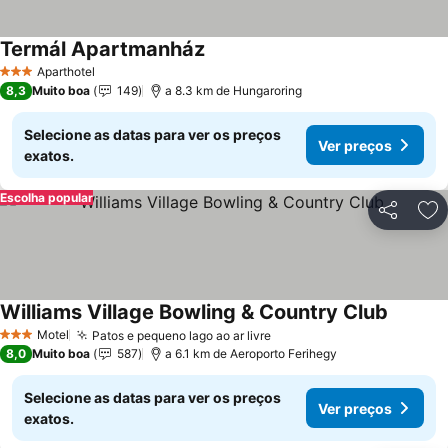
Termál Apartmanház
Ver preços
Aparthotel
3 Estrelas
8,3
Muito boa
149
a 8.3 km de Hungaroring
Selecione as datas para ver os preços
Ver preços
exatos.
Escolha popular
Partilhar
Ad
Williams Village Bowling & Country Club
Ver pre
Motel
Patos e pequeno lago ao ar livre
Ver preços
3 Estrelas
8,0
Muito boa
587
a 6.1 km de Aeroporto Ferihegy
Selecione as datas para ver os preços
Ver preços
exatos.