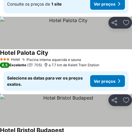
Consulte os preços de
1 site
Ver preços
Partilhar
Ad
Hotel Palota City
Ver preços
Hotel
Piscina interna aquecida e sauna
Ver preços
3 Estrelas
8,5
Excelente
705
a 7.7 km de Keleti Train Station
Selecione as datas para ver os preços
Ver preços
exatos.
Partilhar
Ad
Hotel Bristol Budapest