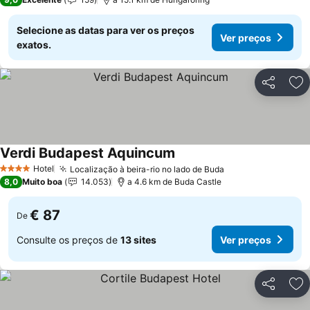
Selecione as datas para ver os preços
Ver preços
exatos.
Partilhar
Ad
Verdi Budapest Aquincum
Ver preços
Hotel
Localização à beira-rio no lado de Buda
Ver preços
4 Estrelas
8,0
Muito boa
14.053
a 4.6 km de Buda Castle
€ 87
De
Consulte os preços de
13 sites
Ver preços
Partilhar
Ad