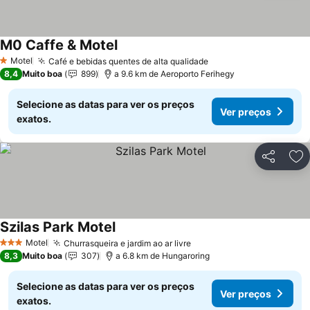
M0 Caffe & Motel
Ver preços
Motel
Café e bebidas quentes de alta qualidade
Ver preços
1 Estrelas
8,4
Muito boa
899
a 9.6 km de Aeroporto Ferihegy
Selecione as datas para ver os preços
Ver preços
exatos.
Partilhar
Ad
Szilas Park Motel
Ver preços
Motel
Churrasqueira e jardim ao ar livre
Ver preços
3 Estrelas
8,3
Muito boa
307
a 6.8 km de Hungaroring
Selecione as datas para ver os preços
Ver preços
exatos.