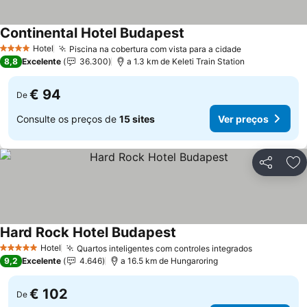
Continental Hotel Budapest
Ver preços
Hotel
Piscina na cobertura com vista para a cidade
Ver preços
4 Estrelas
8,8
Excelente
36.300
a 1.3 km de Keleti Train Station
€ 94
De
Consulte os preços de
15 sites
Ver preços
Partilhar
Ad
Hard Rock Hotel Budapest
Ver preços
Hotel
Quartos inteligentes com controles integrados
Ver preço
5 Estrelas
9,2
Excelente
4.646
a 16.5 km de Hungaroring
€ 102
De