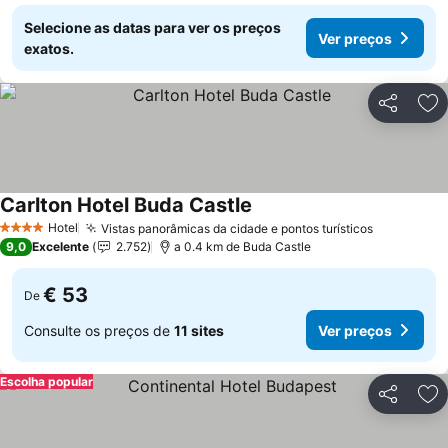
Selecione as datas para ver os preços
Ver preços
exatos.
Partilhar
Ad
Carlton Hotel Buda Castle
Ver preços
Hotel
Vistas panorâmicas da cidade e pontos turísticos
Ver preço
4 Estrelas
9,0
Excelente
2.752
a 0.4 km de Buda Castle
€ 53
De
Consulte os preços de
11 sites
Ver preços
Escolha popular
Partilhar
Ad