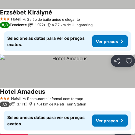
Erzsébet Királyné
Ver preços
Hotel
Salão de baile único e elegante
Ver preços
3 Estrelas
8,8
Excelente
1.972
a 7.7 km de Hungaroring
Selecione as datas para ver os preços
Ver preços
exatos.
Partilhar
Ad
Hotel Amadeus
Ver preços
Hotel
Restaurante informal com terraço
Ver preços
3 Estrelas
7,2
3.111
a 4.4 km de Keleti Train Station
Selecione as datas para ver os preços
Ver preços
exatos.