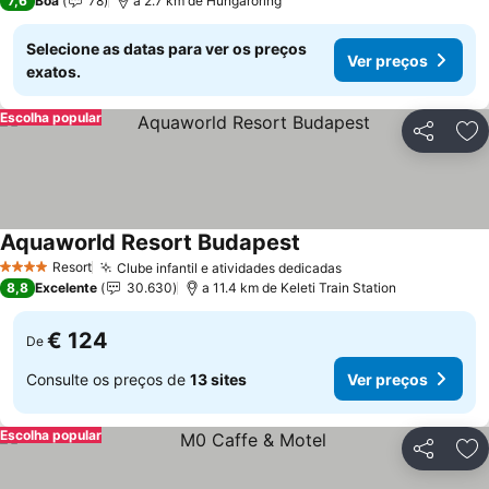
7,6
Boa
78
a 2.7 km de Hungaroring
Selecione as datas para ver os preços
Ver preços
exatos.
Escolha popular
Partilhar
Ad
Aquaworld Resort Budapest
Ver preços
Resort
Clube infantil e atividades dedicadas
Ver preços
4 Estrelas
8,8
Excelente
30.630
a 11.4 km de Keleti Train Station
€ 124
De
Consulte os preços de
13 sites
Ver preços
Escolha popular
Partilhar
Ad