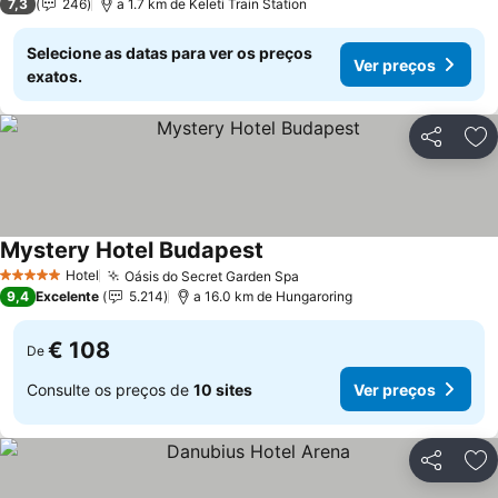
7,3
246
a 1.7 km de Keleti Train Station
Selecione as datas para ver os preços
Ver preços
exatos.
Partilhar
Ad
Mystery Hotel Budapest
Ver preços
Hotel
Oásis do Secret Garden Spa
Ver preços
5 Estrelas
9,4
Excelente
5.214
a 16.0 km de Hungaroring
€ 108
De
Consulte os preços de
10 sites
Ver preços
Partilhar
Ad