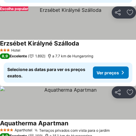
Escolha popular
Partilhar
Ad
Erzsébet Királyné Szálloda
Ver preços
Hotel
3 Estrelas
8,9
Excelente
1.892
a 7.7 km de Hungaroring
Selecione as datas para ver os preços
Ver preços
exatos.
Partilhar
Ad
Aquatherma Apartman
Ver preços
Aparthotel
Terraços privados com vista para o jardim
Ver preços
4 Estrelas
9,0
Excelente
159
a 15.1 km de Hungaroring