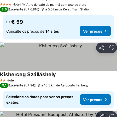
Ver preços
Hotel
Átrio de café da manhã com teto de vidro
Ver preços
4 Estrelas
8,6
Excelente
6.816
a 0.5 km de Keleti Train Station
€ 59
De
Consulte os preços de
14 sites
Ver preços
Partilhar
Ad
Kisherceg Szálláshely
Ver preços
Hotel
2 Estrelas
9,1
Excelente
94
a 10.5 km de Aeroporto Ferihegy
Selecione as datas para ver os preços
Ver preços
exatos.