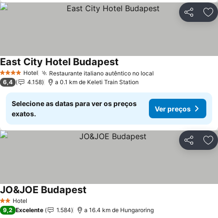
Partilhar
Ad
East City Hotel Budapest
Ver preços
Hotel
Restaurante italiano autêntico no local
Ver preços
4 Estrelas
6,4
4.158
a 0.1 km de Keleti Train Station
Selecione as datas para ver os preços
Ver preços
exatos.
Partilhar
Ad
JO&JOE Budapest
Ver preços
Hotel
2 Estrelas
9,2
Excelente
1.584
a 16.4 km de Hungaroring