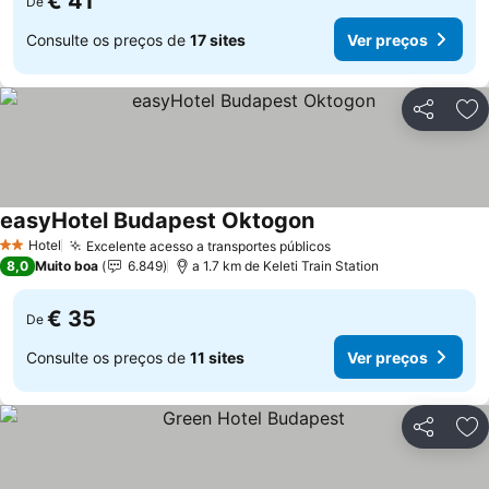
€ 41
De
Consulte os preços de
17 sites
Ver preços
Partilhar
Ad
easyHotel Budapest Oktogon
Ver preços
Hotel
Excelente acesso a transportes públicos
Ver preços
2 Estrelas
8,0
Muito boa
6.849
a 1.7 km de Keleti Train Station
€ 35
De
Consulte os preços de
11 sites
Ver preços
Partilhar
Ad