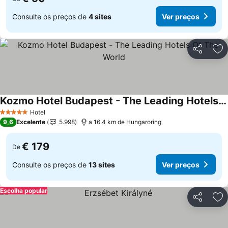
Consulte os preços de
4 sites
Ver preços
Partilhar
Ad
Kozmo Hotel Budapest - The Leading Hotels Of The World
Ver preços
Hotel
5 Estrelas
9,6
Excelente
5.998
a 16.4 km de Hungaroring
€ 179
De
Consulte os preços de
13 sites
Ver preços
Escolha popular
Partilhar
Ad