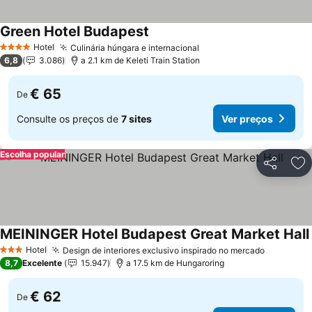
Green Hotel Budapest
Ver preços
Hotel
Culinária húngara e internacional
Ver preços
4 Estrelas
6,8
3.086
a 2.1 km de Keleti Train Station
€ 65
De
Consulte os preços de
7 sites
Ver preços
Escolha popular
Partilhar
Ad
MEININGER Hotel Budapest Great Market Hall
Hotel
Design de interiores exclusivo inspirado no mercado
Ver preç
3 Estrelas
8,7
Excelente
15.947
a 17.5 km de Hungaroring
€ 62
De