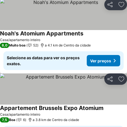
Partilhar
Ad
Noah's Atomium Appartments
Casa/apartamento inteiro
8,0
Muito boa
52
a 4.1 km de Centro da cidade
Selecione as datas para ver os preços
Ver preços
exatos.
Partilhar
Ad
Appartement Brussels Expo Atomium
Casa/apartamento inteiro
7,5
Boa
6
a 3.8 km de Centro da cidade