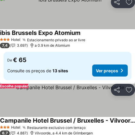
Partilhar
Ad
ibis Brussels Expo Atomium
Hotel
Estacionamento privado ao ar livre
3 Estrelas
7,4
3.697
a 0.9 km de Atomium
€ 65
De
Consulte os preços de
13 sites
Ver preços
Escolha popular
Partilhar
Ad
Campanile Hotel Brussel / Bruxelles - Vilvoorde
Hotel
Restaurante exclusivo com terraço
3 Estrelas
6,7
4.887
Vilvoorde, a 4.4 km de Grimbergen