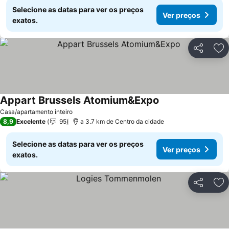
Selecione as datas para ver os preços
Ver preços
exatos.
Partilhar
Ad
Appart Brussels Atomium&Expo
Casa/apartamento inteiro
8,9
Excelente
95
a 3.7 km de Centro da cidade
Selecione as datas para ver os preços
Ver preços
exatos.
Partilhar
Ad