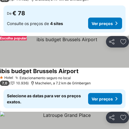
€ 78
De
Consulte os preços de
4 sites
Ver preços
Escolha popular
Partilhar
Ad
ibis budget Brussels Airport
Hotel
Estacionamento seguro no local
1 Estrelas
7,0
10.936
Machelen, a 7.2 km de Grimbergen
Selecione as datas para ver os preços
Ver preços
exatos.
Partilhar
Ad