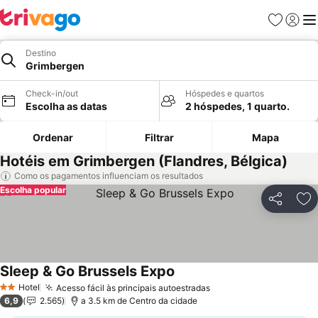
Favoritos
Iniciar
Me
Destino
Grimbergen
Check-in/out
Hóspedes e quartos
Escolha as datas
2 hóspedes, 1 quarto.
Ordenar
Filtrar
Mapa
Hotéis em Grimbergen (Flandres, Bélgica)
Como os pagamentos influenciam os resultados
Escolha popular
Partilhar
Ad
Sleep & Go Brussels Expo
Hotel
Acesso fácil às principais autoestradas
2 Estrelas
6,9
2.565
a 3.5 km de Centro da cidade