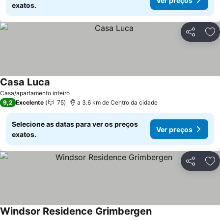
Ver preços
exatos.
Partilhar
Ad
Casa Luca
Casa/apartamento inteiro
9,2
Excelente
75
a 3.6 km de Centro da cidade
Selecione as datas para ver os preços
Ver preços
exatos.
Partilhar
Ad
Windsor Residence Grimbergen