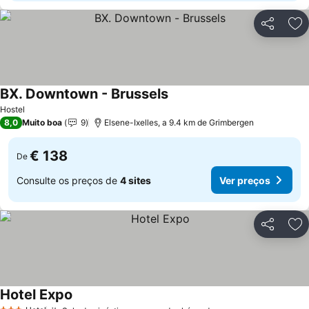
Partilhar
Ad
BX. Downtown - Brussels
Hostel
8,0
Muito boa
9
Elsene-Ixelles, a 9.4 km de Grimbergen
€ 138
De
Consulte os preços de
4 sites
Ver preços
Partilhar
Ad
Hotel Expo