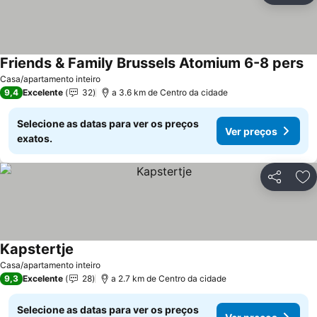
Friends & Family Brussels Atomium 6-8 pers
Casa/apartamento inteiro
9,4
Excelente
32
a 3.6 km de Centro da cidade
Selecione as datas para ver os preços
Ver preços
exatos.
Partilhar
Ad
Kapstertje
Casa/apartamento inteiro
9,3
Excelente
28
a 2.7 km de Centro da cidade
Selecione as datas para ver os preços