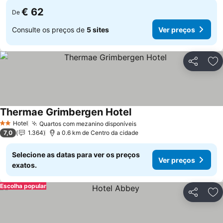
€ 62
De
Consulte os preços de
5 sites
Ver preços
Partilhar
Ad
Thermae Grimbergen Hotel
Hotel
Quartos com mezanino disponíveis
2 Estrelas
7,0
1.364
a 0.6 km de Centro da cidade
Selecione as datas para ver os preços
Ver preços
exatos.
Escolha popular
Partilhar
Ad