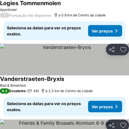
Logies Tommenmolen
Aparthotel
/
a 0.8 km de Centro da cidade
Pontuação não disponível
Selecione as datas para ver os preços
Ver preços
exatos.
Partilhar
Ad
Vanderstraeten-Bryxis
Bed & Breakfast
9,2
Excelente
46
a 2.3 km de Centro da cidade
Selecione as datas para ver os preços
Ver preços
exatos.
Partilhar
Ad