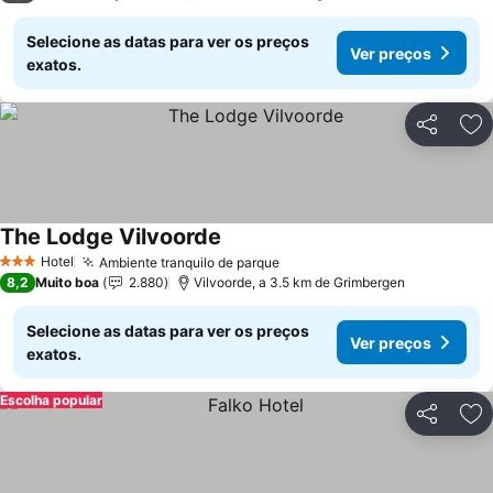
Selecione as datas para ver os preços
Ver preços
exatos.
Partilhar
Ad
The Lodge Vilvoorde
Hotel
Ambiente tranquilo de parque
3 Estrelas
8,2
Muito boa
2.880
Vilvoorde, a 3.5 km de Grimbergen
Selecione as datas para ver os preços
Ver preços
exatos.
Escolha popular
Partilhar
Ad