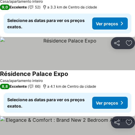
Casa/apartamento inteiro
9,0
Excelente
52
a 3.3 km de Centro da cidade
Selecione as datas para ver os preços
Ver preços
exatos.
Partilhar
Ad
Résidence Palace Expo
Casa/apartamento inteiro
8,8
Excelente
66
a 4.1 km de Centro da cidade
Selecione as datas para ver os preços
Ver preços
exatos.
Partilhar
Ad