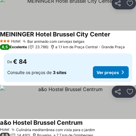
Partilhar
Ad
MEININGER Hotel Brussel City Center
Hotel
Bar animado com cervejas belgas
3 Estrelas
8,5
Excelente
23.786
a 1.1 km de Praça Central - Grande Praça
€ 84
De
Consulte os preços de
3 sites
Ver preços
Partilhar
Ad
a&o Hostel Brussel Centrum
Hotel
Culinária mediterrânea com vista para o jardim
6,9
14.492
Bruxelas, a 7.7 km de Grimbergen