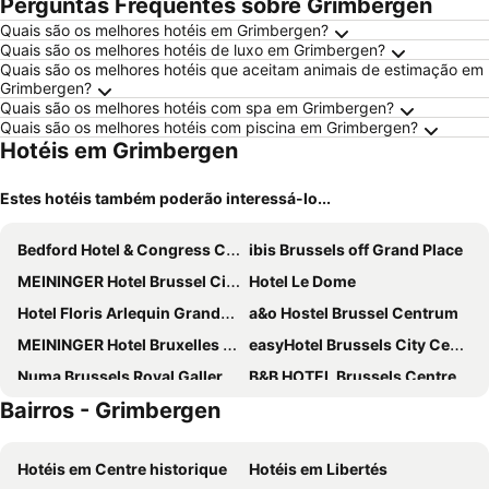
Perguntas Frequentes sobre Grimbergen
Quais são os melhores hotéis em Grimbergen?
Quais são os melhores hotéis de luxo em Grimbergen?
Quais são os melhores hotéis que aceitam animais de estimação em
Grimbergen?
Quais são os melhores hotéis com spa em Grimbergen?
Quais são os melhores hotéis com piscina em Grimbergen?
Hotéis em Grimbergen
Estes hotéis também poderão interessá-lo...
Bedford Hotel & Congress Centre
ibis Brussels off Grand Place
MEININGER Hotel Brussel City Center
Hotel Le Dome
Hotel Floris Arlequin Grand-Place
a&o Hostel Brussel Centrum
MEININGER Hotel Bruxelles Gare Du Midi
easyHotel Brussels City Centre
Numa Brussels Royal Galleries
B&B HOTEL Brussels Centre Gare du Midi
Bairros - Grimbergen
Hotel Siru Brussels
ibis Brussels City Centre
The Augustin
Hotel Mozart
Hotéis em Centre historique
Hotéis em Libertés
NH Collection Brussels Centre
Manos Stephanie Hotel