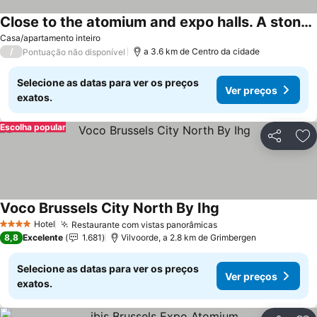
Close to the atomium and expo halls. A stone's throw from trademarkt.
Casa/apartamento inteiro
/
a 3.6 km de Centro da cidade
Pontuação não disponível
Selecione as datas para ver os preços
Ver preços
exatos.
Escolha popular
Partilhar
Ad
Voco Brussels City North By Ihg
Hotel
Restaurante com vistas panorâmicas
4 Estrelas
8,8
Excelente
1.681
Vilvoorde, a 2.8 km de Grimbergen
Selecione as datas para ver os preços
Ver preços
exatos.