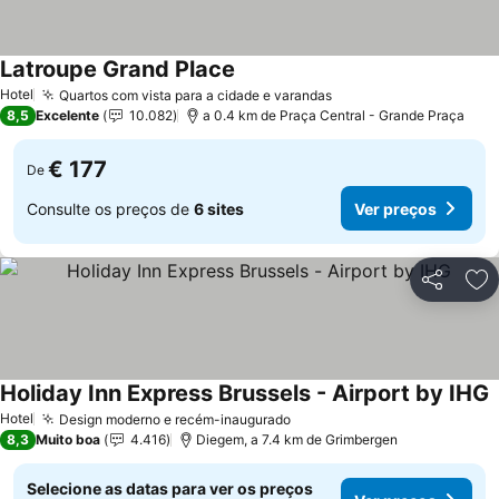
Latroupe Grand Place
Hotel
Quartos com vista para a cidade e varandas
8,5
Excelente
10.082
a 0.4 km de Praça Central - Grande Praça
€ 177
De
Consulte os preços de
6 sites
Ver preços
Partilhar
Ad
Holiday Inn Express Brussels - Airport by IHG
Hotel
Design moderno e recém-inaugurado
8,3
Muito boa
4.416
Diegem, a 7.4 km de Grimbergen
Selecione as datas para ver os preços