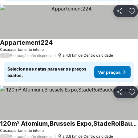
Partilhar
Ad
Appartement224
Casa/apartamento inteiro
/
a 4.9 km de Centro da cidade
Pontuação não disponível
Selecione as datas para ver os preços
Ver preços
exatos.
Partilhar
Ad
120m² Atomium,Brussels Expo,StadeRoiBaudoin,Cinéma
Casa/apartamento inteiro
/
a 3.8 km de Centro da cidade
Pontuação não disponível