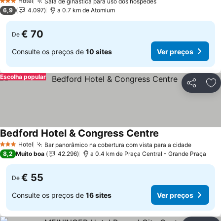
Hotel
Sala de ginástica para uso dos hóspedes
3 Estrelas
6,9
4.097
a 0.7 km de Atomium
€ 70
De
Consulte os preços de
10 sites
Ver preços
Escolha popular
Partilhar
Ad
Bedford Hotel & Congress Centre
Hotel
Bar panorâmico na cobertura com vista para a cidade
3 Estrelas
8,2
Muito boa
42.296
a 0.4 km de Praça Central - Grande Praça
€ 55
De
Consulte os preços de
16 sites
Ver preços