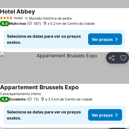
Hotel Abbey
Hotel
Mansão histórica de pedra
4 Estrelas
8,0
Muito boa
567
a 0.2 km de Centro da cidade
Selecione as datas para ver os preços
Ver preços
exatos.
Partilhar
Ad
Appartement Brussels Expo
Casa/apartamento inteiro
8,8
Excelente
72
a 3.5 km de Centro da cidade
Selecione as datas para ver os preços
Ver preços
exatos.