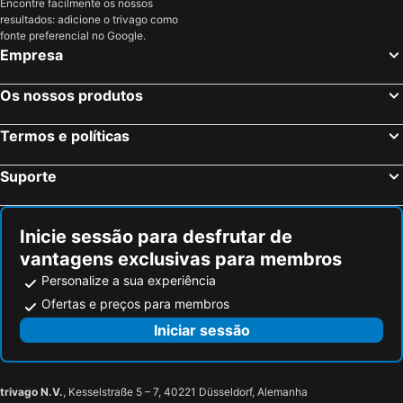
Encontre facilmente os nossos
Elsene-Ixelles, Região de Bruxelas-Capital Hotéis
Maastricht, Limburgo Hotéis
Hotel Rastelli Tervuren
Hotel Abberdeen
resultados: adicione o trivago como
Liège, Valónia Hotéis
Ostende, Flandres Hotéis
fonte preferencial no Google.
La Vieille Lanterne
Empresa
Machelen, Flandres Hotéis
Os nossos produtos
Termos e políticas
Suporte
Inicie sessão para desfrutar de
vantagens exclusivas para membros
Personalize a sua experiência
Ofertas e preços para membros
Iniciar sessão
trivago N.V.
, Kesselstraße 5 – 7, 40221 Düsseldorf, Alemanha