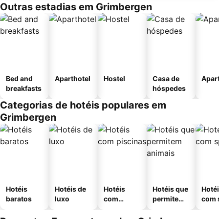
Outras estadias em Grimbergen
Bed and
Aparthotel
Hostel
Casa de
Apar
breakfasts
hóspedes
Categorias de hotéis populares em
Grimbergen
Hotéis
Hotéis de
Hotéis
Hotéis que
Hoté
baratos
luxo
com
permitem
com 
piscinas
animais