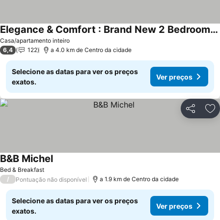
Elegance & Comfort : Brand New 2 Bedroom Apartment
Casa/apartamento inteiro
6,4
122
a 4.0 km de Centro da cidade
Selecione as datas para ver os preços
Ver preços
exatos.
Partilhar
Ad
B&B Michel
Bed & Breakfast
/
a 1.9 km de Centro da cidade
Pontuação não disponível
Selecione as datas para ver os preços
Ver preços
exatos.