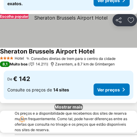
Ver preços
exatos.
Escolha popular
Partilhar
Ad
Sheraton Brussels Airport Hotel
Hotel
Conexões diretas de trem para o centro da cidade
4 Estrelas
8,1
Muito boa
14.211
Zaventem, a 8.7 km de Grimbergen
€ 142
De
Consulte os preços de
14 sites
Ver preços
Mostrar mais
Os preços e a disponibilidade que recebemos dos sites de reserva
mudam frequentemente. Como tal, pode haver diferenças entre as
ofertas que consulta no trivago e os preços que estão disponíveis
nos sites de reserva.