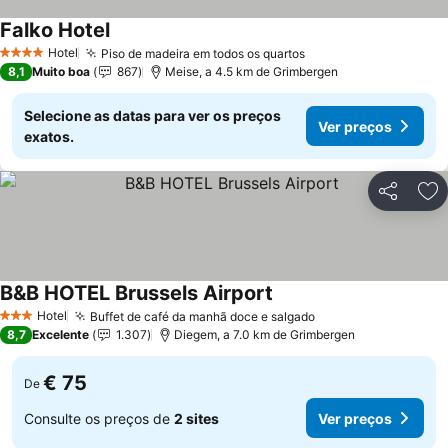
Falko Hotel
Hotel
Piso de madeira em todos os quartos
4 Estrelas
8,1
Muito boa
867
Meise, a 4.5 km de Grimbergen
Selecione as datas para ver os preços
Ver preços
exatos.
Partilhar
Ad
B&B HOTEL Brussels Airport
Hotel
Buffet de café da manhã doce e salgado
3 Estrelas
8,7
Excelente
1.307
Diegem, a 7.0 km de Grimbergen
€ 75
De
Consulte os preços de
2 sites
Ver preços