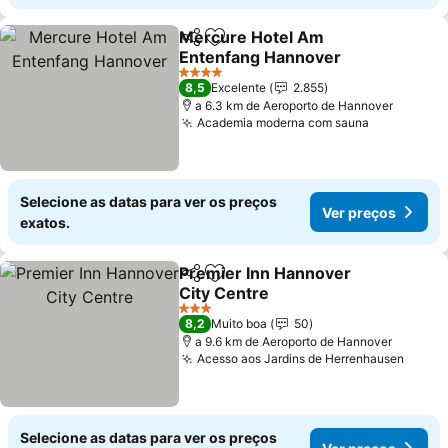
Mercure Hotel Am
Partilhar
Adicionar aos favoritos
Entenfang Hannover
4 Estrelas
8,5
Excelente
2.855
a 6.3 km de Aeroporto de Hannover
Academia moderna com sauna
Selecione as datas para ver os preços
Ver preços
exatos.
Premier Inn Hannover
Partilhar
Adicionar aos favoritos
City Centre
3 Estrelas
8,2
Muito boa
50
a 9.6 km de Aeroporto de Hannover
Acesso aos Jardins de Herrenhausen
Selecione as datas para ver os preços