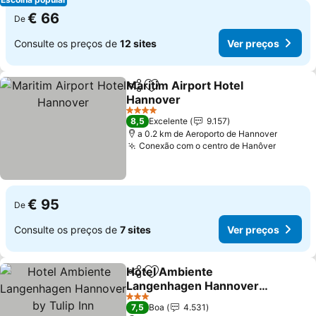
€ 66
De
Consulte os preços de
12 sites
Ver preços
Maritim Airport Hotel
Partilhar
Adicionar aos favoritos
Hannover
4 Estrelas
8,5
Excelente
9.157
a 0.2 km de Aeroporto de Hannover
Conexão com o centro de Hanôver
€ 95
De
Consulte os preços de
7 sites
Ver preços
Hotel Ambiente
Partilhar
Adicionar aos favoritos
Langenhagen Hannover
by Tulip Inn
3 Estrelas
7,5
Boa
4.531