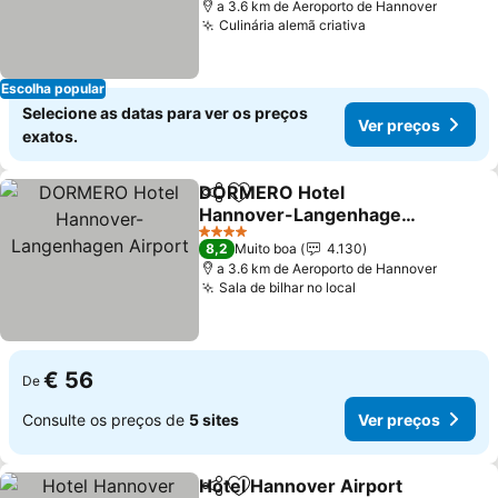
a 3.6 km de Aeroporto de Hannover
Culinária alemã criativa
Escolha popular
Selecione as datas para ver os preços
Ver preços
exatos.
DORMERO Hotel
Partilhar
Adicionar aos favoritos
Hannover-Langenhagen
Airport
4 Estrelas
8,2
Muito boa
4.130
a 3.6 km de Aeroporto de Hannover
Sala de bilhar no local
€ 56
De
Consulte os preços de
5 sites
Ver preços
Hotel Hannover Airport
Partilhar
Adicionar aos favoritos