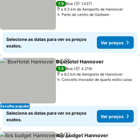
2 Estrelas
7,9
Boa
1.027
a 9.3 km de Aeroporto de Hannover
Perto do centro de Garbsen
Selecione as datas para ver os preços
Ver preços
exatos.
BoxHotel Hannover
Partilhar
Adicionar aos favoritos
7,5
Boa
4.219
a 9.2 km de Aeroporto de Hannover
Conceito inovador de quarto estilo caixa
Escolha popular
Selecione as datas para ver os preços
Ver preços
exatos.
ibis budget Hannover
Partilhar
Adicionar aos favoritos