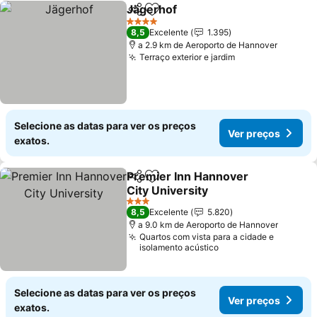
Jägerhof
Partilhar
Adicionar aos favoritos
4 Estrelas
8,5
Excelente
1.395
a 2.9 km de Aeroporto de Hannover
Terraço exterior e jardim
Selecione as datas para ver os preços
Ver preços
exatos.
Premier Inn Hannover
Partilhar
Adicionar aos favoritos
City University
3 Estrelas
8,5
Excelente
5.820
a 9.0 km de Aeroporto de Hannover
Quartos com vista para a cidade e
isolamento acústico
Selecione as datas para ver os preços
Ver preços
exatos.