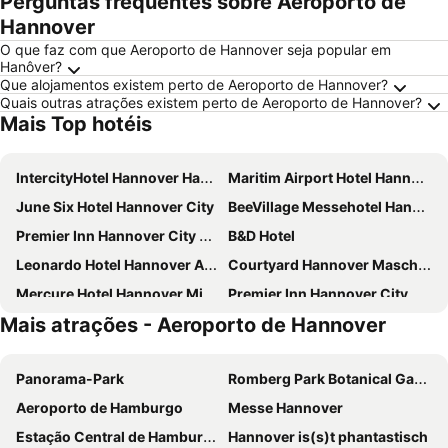
Perguntas frequentes sobre Aeroporto de
Hannover
O que faz com que Aeroporto de Hannover seja popular em
Hanôver?
Que alojamentos existem perto de Aeroporto de Hannover?
Quais outras atrações existem perto de Aeroporto de Hannover?
Mais Top hotéis
IntercityHotel Hannover Hauptbahnhof Ost
Maritim Airport Hotel Hannover
June Six Hotel Hannover City
BeeVillage Messehotel Hannover Laatzen
Premier Inn Hannover City University
B&D Hotel
Leonardo Hotel Hannover Airport
Courtyard Hannover Maschsee
Mercure Hotel Hannover Mitte
Premier Inn Hannover City Centre
Mais atrações - Aeroporto de Hannover
Grand Palace Hotel Hannover
Hotel Zentrum
B&B HOTEL Hannover-City
Four Points Flex by Sheraton Hannover
Panorama-Park
Romberg Park Botanical Gardens
IntercityHotel Hannover
ibis budget Hannover Hauptbahnhof
Aeroporto de Hamburgo
Messe Hannover
ibis Hannover City
YORS Hotel Hannover
Estação Central de Hamburgo
Hannover is(s)t phantastisch
Hotel City Panorama
DORMERO Hotel Hannover