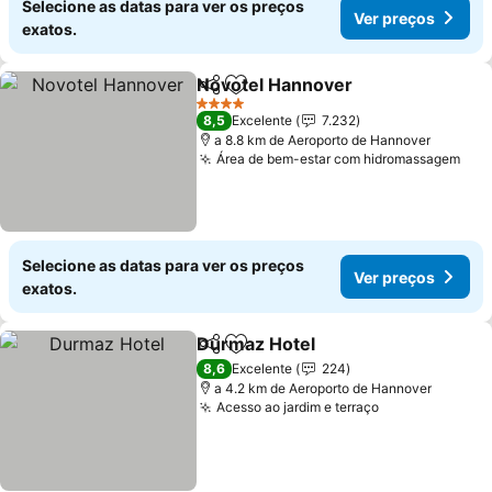
Selecione as datas para ver os preços
Ver preços
exatos.
Novotel Hannover
Partilhar
Adicionar aos favoritos
4 Estrelas
8,5
Excelente
7.232
a 8.8 km de Aeroporto de Hannover
Área de bem-estar com hidromassagem
Selecione as datas para ver os preços
Ver preços
exatos.
Durmaz Hotel
Partilhar
Adicionar aos favoritos
8,6
Excelente
224
a 4.2 km de Aeroporto de Hannover
Acesso ao jardim e terraço