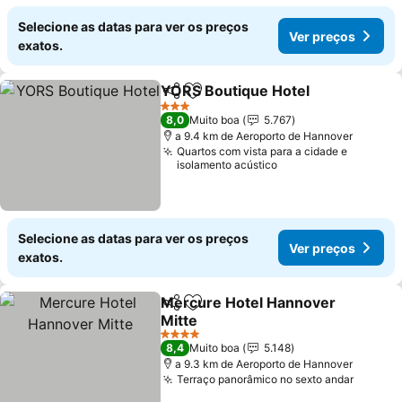
Selecione as datas para ver os preços
Ver preços
exatos.
YORS Boutique Hotel
Partilhar
Adicionar aos favoritos
3 Estrelas
8,0
Muito boa
5.767
a 9.4 km de Aeroporto de Hannover
Quartos com vista para a cidade e
isolamento acústico
Selecione as datas para ver os preços
Ver preços
exatos.
Mercure Hotel Hannover
Partilhar
Adicionar aos favoritos
Mitte
4 Estrelas
8,4
Muito boa
5.148
a 9.3 km de Aeroporto de Hannover
Terraço panorâmico no sexto andar