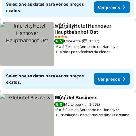
Selecione as datas para ver os preços
Ver preços
exatos.
IntercityHotel Hannover
Partilhar
Adicionar aos favoritos
Hauptbahnhof Ost
4 Estrelas
8,5
Excelente
3.167
a 9.7 km de Aeroporto de Hannover
Vistas panorâmicas da cidade
Selecione as datas para ver os preços
Ver preços
exatos.
Globotel Business
Partilhar
Adicionar aos favoritos
8,0
Muito boa
2.682
a 6.2 km de Aeroporto de Hannover
Instalações dedicadas de fitness e sauna