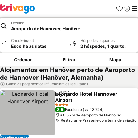
Favoritos
Iniciar
Me
Destino
Aeroporto de Hannover, Hanôver
Check-in/out
Hóspedes e quartos
Escolha as datas
2 hóspedes, 1 quarto.
Ordenar
Filtrar
Mapa
Alojamentos em Hanôver perto de Aeroporto
de Hannover (Hanôver, Alemanha)
Como os pagamentos influenciam os resultados
Leonardo Hotel Hannover
Partilhar
Adicionar aos favoritos
Airport
4 Estrelas
8,5
Excelente
13.744
a 0.5 km de Aeroporto de Hannover
Restaurante Prasserie com tema de aviação
Escolha popular