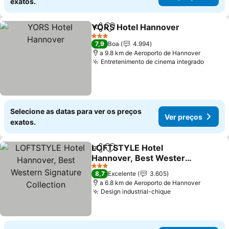
exatos.
YORS Hotel Hannover
Partilhar
Adicionar aos favoritos
3 Estrelas
7,9
Boa
4.994
a 9.8 km de Aeroporto de Hannover
Entretenimento de cinema integrado
Selecione as datas para ver os preços
Ver preços
exatos.
LOFTSTYLE Hotel
Partilhar
Adicionar aos favoritos
Hannover, Best Western
Signature Collection
3 Estrelas
8,7
Excelente
3.605
a 6.8 km de Aeroporto de Hannover
Design industrial-chique