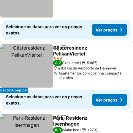
Selecione as datas para ver os preços
Ver preços
exatos.
Gästeresidenz
Partilhar
Adicionar aos favoritos
PelikanViertel
3 Estrelas
8,7
Excelente
5.887
a 8.6 km de Aeroporto de Hannover
Apartamentos com cozinha compacta
privativa
Escolha popular
Selecione as datas para ver os preços
Ver preços
exatos.
Park-Residenz
Partilhar
Adicionar aos favoritos
Isernhagen
8,3
Muito boa
1.273