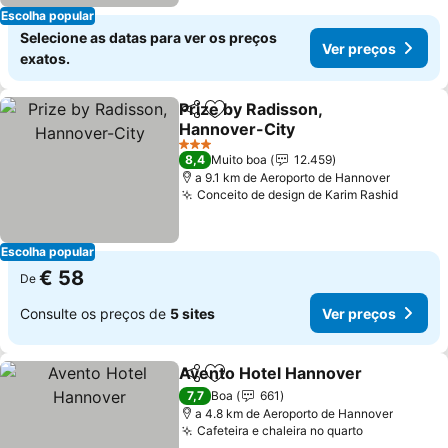
Escolha popular
Selecione as datas para ver os preços
Ver preços
exatos.
Prize by Radisson,
Partilhar
Adicionar aos favoritos
Hannover-City
3 Estrelas
8,4
Muito boa
12.459
a 9.1 km de Aeroporto de Hannover
Conceito de design de Karim Rashid
Escolha popular
€ 58
De
Consulte os preços de
5 sites
Ver preços
Avento Hotel Hannover
Partilhar
Adicionar aos favoritos
7,7
Boa
661
a 4.8 km de Aeroporto de Hannover
Cafeteira e chaleira no quarto