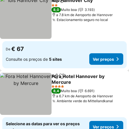
ibis Hannover City
Partilhar
Adicionar aos favoritos
2 Estrelas
8,0
Muito boa
3.193
a 7.8 km de Aeroporto de Hannover
Estacionamento seguro no local
€ 67
De
Consulte os preços de
5 sites
Ver preços
Fora Hotel Hannover by
Partilhar
Adicionar aos favoritos
Mercure
4 Estrelas
8,4
Muito boa
6.691
a 6.7 km de Aeroporto de Hannover
Ambiente verde do Mittellandkanal
Selecione as datas para ver os preços
Ver preços