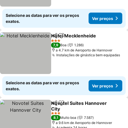
Selecione as datas para ver os preços
Ver preços
exatos.
Hotel Mecklenheide
Partilhar
Adicionar aos favoritos
3 Estrelas
7,9
Boa
1.286
a 4.7 km de Aeroporto de Hannover
Instalações de ginástica bem equipadas
Selecione as datas para ver os preços
Ver preços
exatos.
Novotel Suites Hannover
Partilhar
Adicionar aos favoritos
City
3 Estrelas
8,1
Muito boa
7.587
a 9.6 km de Aeroporto de Hannover
Academia 24 horas