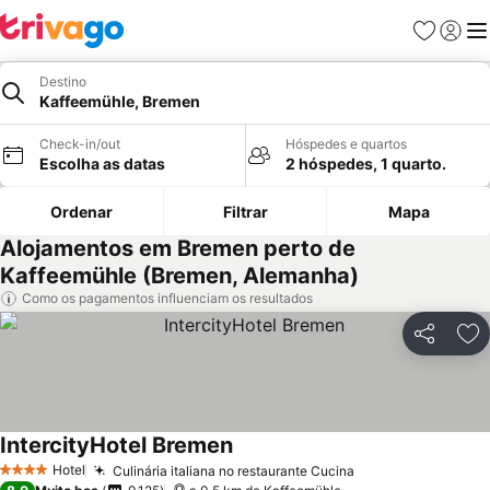
Favoritos
Iniciar
Me
Destino
Kaffeemühle, Bremen
Check-in/out
Hóspedes e quartos
Escolha as datas
2 hóspedes, 1 quarto.
Ordenar
Filtrar
Mapa
Alojamentos em Bremen perto de
Kaffeemühle (Bremen, Alemanha)
Como os pagamentos influenciam os resultados
Partilhar
Ad
IntercityHotel Bremen
Hotel
Culinária italiana no restaurante Cucina
4 Estrelas