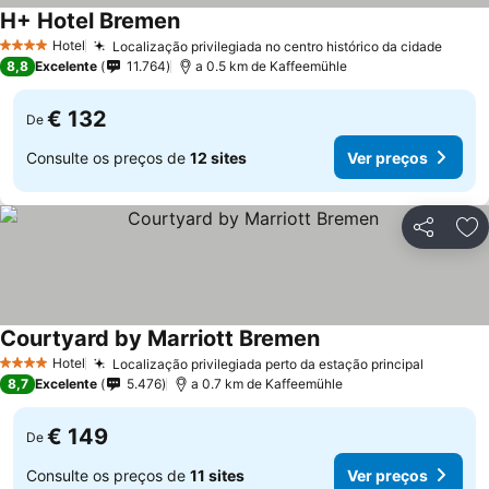
H+ Hotel Bremen
Hotel
Localização privilegiada no centro histórico da cidade
4 Estrelas
8,8
Excelente
11.764
a 0.5 km de Kaffeemühle
€ 132
De
Consulte os preços de
12 sites
Ver preços
Partilhar
Ad
Courtyard by Marriott Bremen
Hotel
Localização privilegiada perto da estação principal
4 Estrelas
8,7
Excelente
5.476
a 0.7 km de Kaffeemühle
€ 149
De
Consulte os preços de
11 sites
Ver preços