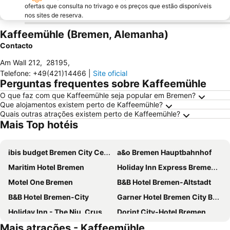
ofertas que consulta no trivago e os preços que estão disponíveis
nos sites de reserva.
Kaffeemühle (Bremen, Alemanha)
Contacto
Am Wall 212
,
28195
,
Telefone
:
+49(421)14466
|
Site oficial
Perguntas frequentes sobre Kaffeemühle
O que faz com que Kaffeemühle seja popular em Bremen?
Que alojamentos existem perto de Kaffeemühle?
Quais outras atrações existem perto de Kaffeemühle?
Mais Top hotéis
ibis budget Bremen City Center
a&o Bremen Hauptbahnhof
Maritim Hotel Bremen
Holiday Inn Express Bremen Airport By Ihg
Motel One Bremen
B&B Hotel Bremen-Altstadt
B&B Hotel Bremen-City
Garner Hotel Bremen City By Ihg
Holiday Inn - The Niu, Crusoe Bremen Airport By Ihg
Dorint City-Hotel Bremen
Mais atrações - Kaffeemühle
Best Western Hotel Achim Bremen
Hotel Bremer Haus