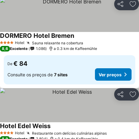
Partilhar
Ad
DORMERO Hotel Bremen
Hotel
Sauna relaxante na cobertura
4 Estrelas
8,6
Excelente
1.086
a 0.3 km de Kaffeemühle
€ 84
De
Consulte os preços de
7 sites
Ver preços
Partilhar
Ad
Hotel Edel Weiss
Hotel
Restaurante com delícias culinárias alpinas
4 Estrelas
8,9
Excelente
2.804
a 0.4 km de Kaffeemühle