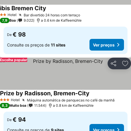
ibis Bremen City
Hotel
Bar divertido 24 horas com terraço
2 Estrelas
7,9
Boa
9.022
a 0.6 km de Kaffeemühle
€ 98
De
Consulte os preços de
11 sites
Ver preços
Escolha popular
Partilhar
Ad
Prize by Radisson, Bremen-City
Hotel
Máquina automática de panquecas no café da manhã
3 Estrelas
8,3
Muito boa
11.544
a 0.8 km de Kaffeemühle
€ 94
De
Consulte os preços de
9 sites
Ver preços