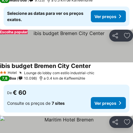
8,0
Muito boa
9.125
a 0.5 km de Kaffeemühle
Selecione as datas para ver os preços
Ver preços
exatos.
Escolha popular
Partilhar
Ad
ibis budget Bremen City Center
Hotel
Lounge do lobby com estilo industrial-chic
2 Estrelas
7,8
Boa
10.098
a 0.4 km de Kaffeemühle
€ 60
De
Consulte os preços de
7 sites
Ver preços
Partilhar
Ad