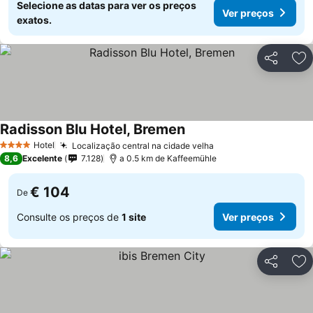
Selecione as datas para ver os preços
Ver preços
exatos.
Partilhar
Ad
Radisson Blu Hotel, Bremen
Hotel
Localização central na cidade velha
4 Estrelas
8,6
Excelente
7.128
a 0.5 km de Kaffeemühle
€ 104
De
Consulte os preços de
1 site
Ver preços
Partilhar
Ad