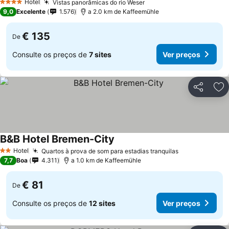
Hotel
Vistas panorâmicas do rio Weser
4 Estrelas
9,0
Excelente
1.576
a 2.0 km de Kaffeemühle
€ 135
De
Consulte os preços de
7 sites
Ver preços
Partilhar
Ad
B&B Hotel Bremen-City
Hotel
Quartos à prova de som para estadias tranquilas
2 Estrelas
7,7
Boa
4.311
a 1.0 km de Kaffeemühle
€ 81
De
Consulte os preços de
12 sites
Ver preços