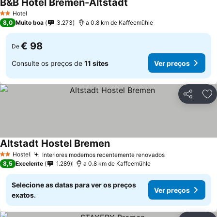
B&B Hotel Bremen-Altstadt
Hotel
2 Estrelas
8,0
Muito boa
3.273
a 0.8 km de Kaffeemühle
€ 98
De
Consulte os preços de
11 sites
Ver preços
Partilhar
Ad
Altstadt Hostel Bremen
Hostel
Interiores modernos recentemente renovados
2 Estrelas
8,5
Excelente
1.289
a 0.8 km de Kaffeemühle
Selecione as datas para ver os preços
Ver preços
exatos.