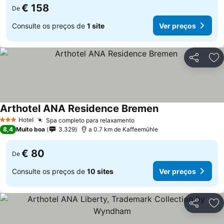
€ 158
De
Consulte os preços de
1 site
Ver preços
Partilhar
Ad
Arthotel ANA Residence Bremen
Hotel
Spa completo para relaxamento
3 Estrelas
8,4
Muito boa
3.329
a 0.7 km de Kaffeemühle
€ 80
De
Consulte os preços de
10 sites
Ver preços
Partilhar
Ad