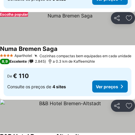
Escolha popular
Partilhar
Ad
Numa Bremen Saga
Aparthotel
Cozinhas compactas bem equipadas em cada unidade
4 Estrelas
8,9
Excelente
2.845
a 0.3 km de Kaffeemühle
€ 110
De
Consulte os preços de
4 sites
Ver preços
Partilhar
Ad