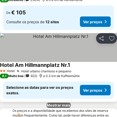
€ 105
De
Consulte os preços de
12 sites
Ver preços
Partilhar
Ad
Hotel Am Hillmannplatz Nr.1
Hotel
Hotel urbano charmoso e pequeno
2 Estrelas
8,1
Muito boa
922
a 0.3 km de Kaffeemühle
Selecione as datas para ver os preços
Ver preços
exatos.
Mostrar mais
Os preços e a disponibilidade que recebemos dos sites de reserva
mudam frequentemente. Como tal, pode haver diferenças entre as