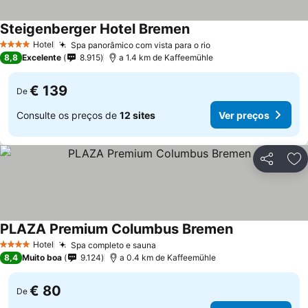
Steigenberger Hotel Bremen
Hotel
Spa panorâmico com vista para o rio
4 Estrelas
8,8
Excelente
8.915
a 1.4 km de Kaffeemühle
€ 139
De
Consulte os preços de
12 sites
Ver preços
Partilhar
Ad
PLAZA Premium Columbus Bremen
Hotel
Spa completo e sauna
4 Estrelas
8,4
Muito boa
9.124
a 0.4 km de Kaffeemühle
€ 80
De