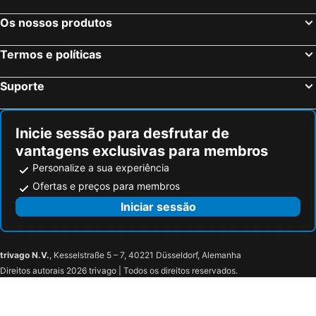
Igreja de São Miguel
Hamburg-Mitte
Grasberger Hof
TRYP by Wyndham Bremen Airport Hotel
Os nossos produtos
Roteiros Turísticos de Hamburgo
Hamburg Marathon
Eurostopas
Hotel Zum Klüverbaum
Porto de Hamburgo
Hauptbahnhof Nord Metro Station
Hotel Zum Wiesengrund
Termos e políticas
Hauptbahnhof Gütersloh
Kiel Hauptbahnhof
Suporte
Kaffeemühle
Wilhelmsburg
Reeperbahn
St. Pauli Hafenstraße
Hamburg-Altstadt
Alsterhaus
Inicie sessão para desfrutar de
vantagens exclusivas para membros
Berliner Tor Metro Station
Mr. Wu
Personalize a sua experiência
Lüneburg-Haus
Westfalenstadion
Ofertas e preços para membros
Sail Bremerhaven Festival
Wilhelmshaven-Friesland Golfing Club
Iniciar sessão
Finkenwerder
Der Däne
Sögestraße
Mitte
Bremer Stadtmusikanten
Jimmy's Bar
trivago N.V.
, Kesselstraße 5 – 7, 40221 Düsseldorf, Alemanha
Direitos autorais 2026 trivago | Todos os direitos reservados.
Roland
Musical Theater Bremen
Prefeitura de Bremen
Vegesacker Hafenfest
Maritime Woche an der Weser
Marktplatz