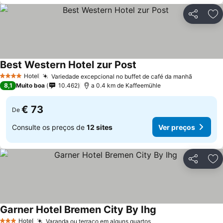
Partilhar
Ad
Best Western Hotel zur Post
Hotel
Variedade excepcional no buffet de café da manhã
4 Estrelas
8,1
Muito boa
10.462
a 0.4 km de Kaffeemühle
€ 73
De
Consulte os preços de
12 sites
Ver preços
Partilhar
Ad
Garner Hotel Bremen City By Ihg
Hotel
Varanda ou terraço em alguns quartos