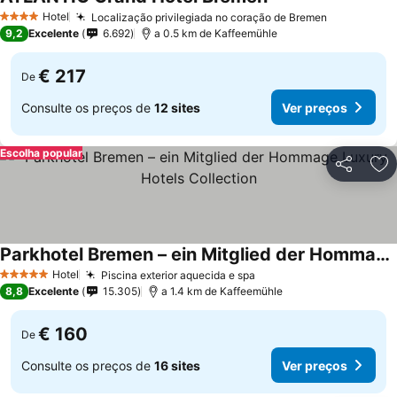
Hotel
Localização privilegiada no coração de Bremen
4 Estrelas
9,2
Excelente
6.692
a 0.5 km de Kaffeemühle
€ 217
De
Consulte os preços de
12 sites
Ver preços
Escolha popular
Partilhar
Ad
Parkhotel Bremen – ein Mitglied der Hommage Luxury Hotels Collection
Hotel
Piscina exterior aquecida e spa
5 Estrelas
8,8
Excelente
15.305
a 1.4 km de Kaffeemühle
€ 160
De
Consulte os preços de
16 sites
Ver preços