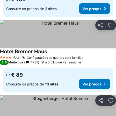
Consulte os preços de
2 sites
Ver preços
Partilhar
Ad
Hotel Bremer Haus
Hotel
Configurações de quartos para famílias
4 Estrelas
8,0
Muito boa
7.785
a 0.5 km de Kaffeemühle
€ 89
De
Consulte os preços de
13 sites
Ver preços
Partilhar
Ad