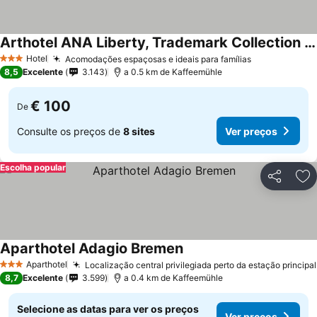
Arthotel ANA Liberty, Trademark Collection by Wyndham
Hotel
Acomodações espaçosas e ideais para famílias
3 Estrelas
8,5
Excelente
3.143
a 0.5 km de Kaffeemühle
€ 100
De
Consulte os preços de
8 sites
Ver preços
Escolha popular
Partilhar
Ad
Aparthotel Adagio Bremen
Aparthotel
Localização central privilegiada perto da estação principal
3 Estrelas
8,7
Excelente
3.599
a 0.4 km de Kaffeemühle
Selecione as datas para ver os preços
Ver preços