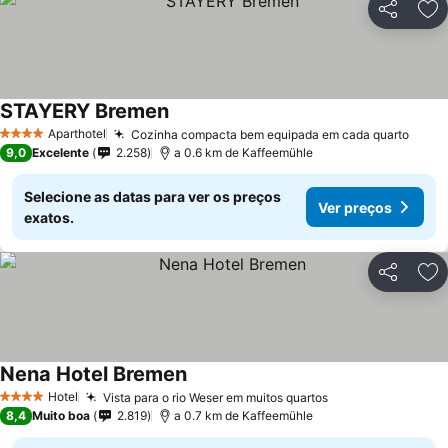
Partilhar
Ad
STAYERY Bremen
Aparthotel
Cozinha compacta bem equipada em cada quarto
4 Estrelas
9,0
Excelente
2.258
a 0.6 km de Kaffeemühle
Selecione as datas para ver os preços
Ver preços
exatos.
Partilhar
Ad
Nena Hotel Bremen
Hotel
Vista para o rio Weser em muitos quartos
4 Estrelas
8,4
Muito boa
2.819
a 0.7 km de Kaffeemühle