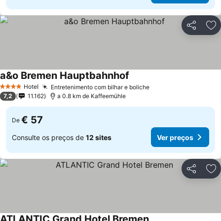
Partilhar
Ad
a&o Bremen Hauptbahnhof
Hotel
Entretenimento com bilhar e boliche
4 Estrelas
7,2
11.162
a 0.8 km de Kaffeemühle
€ 57
De
Consulte os preços de
12 sites
Ver preços
Partilhar
Ad
ATLANTIC Grand Hotel Bremen