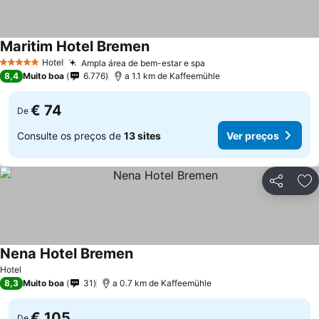
Maritim Hotel Bremen
Hotel
Ampla área de bem-estar e spa
5 Estrelas
8,4
Muito boa
6.776
a 1.1 km de Kaffeemühle
€ 74
De
Consulte os preços de
13 sites
Ver preços
Partilhar
Ad
Nena Hotel Bremen
Hotel
8,3
Muito boa
31
a 0.7 km de Kaffeemühle
€ 105
De