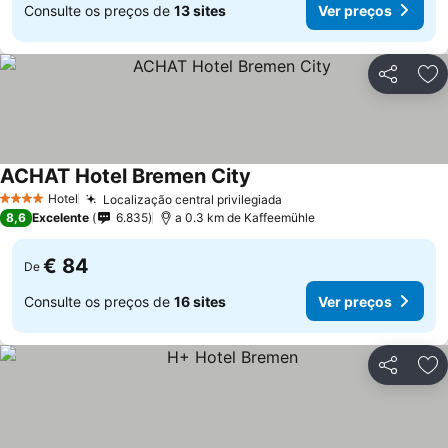
Consulte os preços de
13 sites
Ver preços
Partilhar
Ad
ACHAT Hotel Bremen City
Hotel
Localização central privilegiada
4 Estrelas
8,6
Excelente
6.835
a 0.3 km de Kaffeemühle
€ 84
De
Consulte os preços de
16 sites
Ver preços
Partilhar
Ad