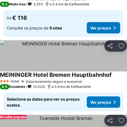
3 Estrelas
8,3
Muito boa
3.251
a 0.4 km de Kaffeemühle
€ 116
De
Consulte os preços de
9 sites
Ver preços
Partilhar
Ad
MEININGER Hotel Bremen Hauptbahnhof
Hotel
Estacionamento seguro e acessível
3 Estrelas
8,5
Excelente
10.022
a 0.6 km de Kaffeemühle
Selecione as datas para ver os preços
Ver preços
exatos.
Escolha popular
Partilhar
Ad