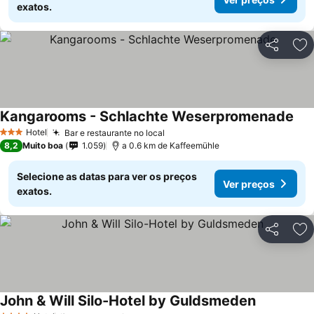
exatos.
Partilhar
Ad
Kangarooms - Schlachte Weserpromenade
Hotel
Bar e restaurante no local
3 Estrelas
8,2
Muito boa
1.059
a 0.6 km de Kaffeemühle
Selecione as datas para ver os preços
Ver preços
exatos.
Partilhar
Ad
John & Will Silo-Hotel by Guldsmeden