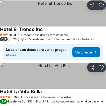
Partilhar
Ad
Hotel El Tronco Inc
Hotel
Desconto exclusivo em restaurante
3 Estrelas
6,3
286
a 7.5 km de Aeroporto Internacional de Las Américas
Selecione as datas para ver os preços
Ver preços
exatos.
Partilhar
Ad
Hotel La Vita Bella
Hotel
Localização à beira-mar com vistas
4 Estrelas
8,6
Excelente
250
a 18.1 km de Aeroporto Internacional de Las Américas