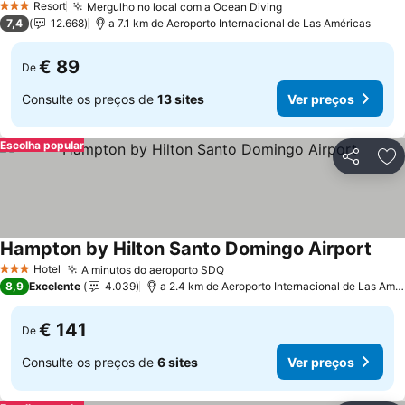
Resort
Mergulho no local com a Ocean Diving
3 Estrelas
7,4
12.668
a 7.1 km de Aeroporto Internacional de Las Américas
€ 89
De
Consulte os preços de
13 sites
Ver preços
Escolha popular
Partilhar
Ad
Hampton by Hilton Santo Domingo Airport
Hotel
A minutos do aeroporto SDQ
3 Estrelas
8,9
Excelente
4.039
a 2.4 km de Aeroporto Internacional de Las Américas
€ 141
De
Consulte os preços de
6 sites
Ver preços