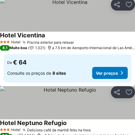
Partilhar
Ad
Hotel Vicentina
Hotel
Piscina exterior para relaxar
3 Estrelas
8,1
Muito boa
1.321
a 7.5 km de Aeroporto Internacional de Las Américas
€ 64
De
Consulte os preços de
8 sites
Ver preços
Partilhar
Ad
Hotel Neptuno Refugio
Hotel
Delicioso café da manhã feito na hora
3 Estrelas