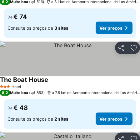
8,2
Muito boa
516
a 8.1 km de Aeroporto Internacional de Las Américas
€ 74
De
Consulte os preços de
3 sites
Ver preços
Partilhar
Ad
The Boat House
Hotel
3 Estrelas
8,2
Muito boa
853
a 7.5 km de Aeroporto Internacional de Las Américas
€ 48
De
Consulte os preços de
2 sites
Ver preços