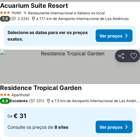
Acuarium Suite Resort
Hotel
Restaurante internacional e italiano no local
3 Estrelas
7,4
2.324
a 17.1 km de Aeroporto Internacional de Las Américas
Selecione as datas para ver os preços
Ver preços
exatos.
Partilhar
Ad
Residence Tropical Garden
Aparthotel
3 Estrelas
8,6
Excelente
231
a 7.5 km de Aeroporto Internacional de Las Américas
€ 31
De
Consulte os preços de
8 sites
Ver preços