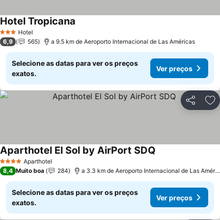
Hotel Tropicana
Hotel
3 Estrelas
6,9
565
a 9.5 km de Aeroporto Internacional de Las Américas
Selecione as datas para ver os preços
Ver preços
exatos.
Partilhar
Ad
Aparthotel El Sol by AirPort SDQ
Aparthotel
4 Estrelas
8,4
Muito boa
284
a 3.3 km de Aeroporto Internacional de Las Américas
Selecione as datas para ver os preços
Ver preços
exatos.