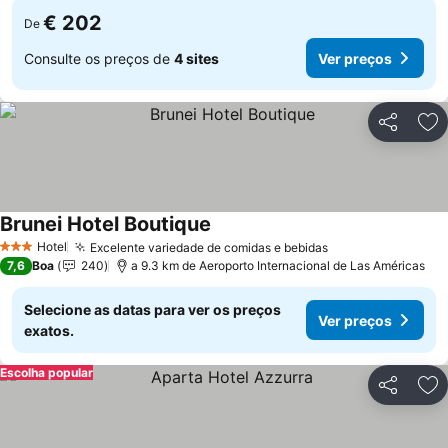
€ 202
De
Consulte os preços de
4 sites
Ver preços
Partilhar
Ad
Brunei Hotel Boutique
Hotel
Excelente variedade de comidas e bebidas
3 Estrelas
7,6
Boa
240
a 9.3 km de Aeroporto Internacional de Las Américas
Selecione as datas para ver os preços
Ver preços
exatos.
Escolha popular
Partilhar
Ad