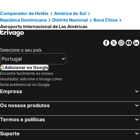
Arena Gorda Complejo Bahia Principe Bavaro
Guayacanes
Playa Encuentro
Sansouci Cruise Terminal
Comparador de Hotéis
América do Sul
Repúbica Dominicana
Distrito Nacional
Boca Chica
Arena Gorda Iberostar
Cabarete
Aeroporto Internacional de Las Américas
El Malecón
La Isabela International Airport
Playa Las Terrenas
Aeroporto Internacional do Cilbao
Facebook
Twitter
Insta
Yo
Playa Dorada
Dolphin Island
Selecione o seu país
Antigua Capilla de los Remedios
Acuario Nacional
Faro a Colón
Fortaleza Ozama
Adicionar no Google
Encontre facilmente os nossos
Columbus Palace
Catedral Primada de Santo Domingo
resultados: adicione o trivago como
Gazcue
Santo Domingo Norte
fonte preferencial no Google.
Empresa
Naco
Cayacoa - Country Club
Piantini
Bella Vista
Os nossos produtos
Ágora Mall
Jardín Botánico Nacional
Termos e políticas
El Conde
Playa Alicia
Germania
Mount Isabel de Torres
Suporte
Canto de la Playa
Gabi's Ranch