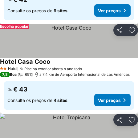
Consulte os preços de
9 sites
Ver preços
Escolha popular
Partilhar
Ad
Hotel Casa Coco
Hotel
Piscina exterior aberta o ano todo
2 Estrelas
7,8
Boa
691
a 7.4 km de Aeroporto Internacional de Las Américas
€ 43
De
Consulte os preços de
4 sites
Ver preços
Partilhar
Ad