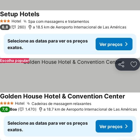
Setup Hotels
Hotel
Spa com massagens e tratamentos
3 Estrelas
6,8
260
a 18.5 km de Aeroporto Internacional de Las Américas
Selecione as datas para ver os preços
Ver preços
exatos.
Escolha popular
Partilhar
Ad
Golden House Hotel & Convention Center
Hotel
Cadeiras de massagem relaxantes
4 Estrelas
7,6
Boa
1.470
a 18.7 km de Aeroporto Internacional de Las Américas
Selecione as datas para ver os preços
Ver preços
exatos.