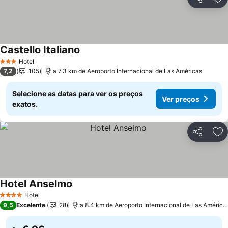
Partilhar
Ad
Castello Italiano
Hotel
3 Estrelas
7,2
105
a 7.3 km de Aeroporto Internacional de Las Américas
Selecione as datas para ver os preços
Ver preços
exatos.
Partilhar
Ad
Hotel Anselmo
Hotel
4 Estrelas
9,5
Excelente
28
a 8.4 km de Aeroporto Internacional de Las Américas