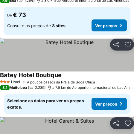
7,9
Boa
1.264
a 8.0 km de Aeroporto Internacional de Las Américas
€ 73
De
Consulte os preços de
3 sites
Ver preços
Partilhar
Ad
Batey Hotel Boutique
Hotel
A poucos passos da Praia de Boca Chica
3 Estrelas
8,1
Muito boa
2.289
a 7.5 km de Aeroporto Internacional de Las Américas
Selecione as datas para ver os preços
Ver preços
exatos.
Partilhar
Ad