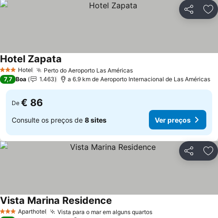
Partilhar
Ad
Hotel Zapata
Hotel
Perto do Aeroporto Las Américas
3 Estrelas
7,7
Boa
1.463
a 6.9 km de Aeroporto Internacional de Las Américas
€ 86
De
Consulte os preços de
8 sites
Ver preços
Partilhar
Ad
Vista Marina Residence
Aparthotel
Vista para o mar em alguns quartos
3 Estrelas