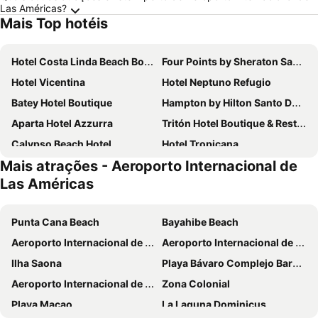
Las Américas?
Mais Top hotéis
Hotel Costa Linda Beach Boca Chica
Four Points by Sheraton Santo Domingo
Hotel Vicentina
Hotel Neptuno Refugio
Batey Hotel Boutique
Hampton by Hilton Santo Domingo Airport
Aparta Hotel Azzurra
Tritón Hotel Boutique & Restaurant
Calypso Beach Hotel
Hotel Tropicana
Mais atrações - Aeroporto Internacional de
Hotel Garant & Suites
Golden House Hotel & Convention Center
Las Américas
Hotel Zapata
The Boat House
Las Palmeras / Las Estrellas
Hotel Restaurant Hamilton
Punta Cana Beach
Bayahibe Beach
BelleVue Dominican Bay
Hotel España
Aeroporto Internacional de Punta Cana
Aeroporto Internacional de La Romana
Hotel Bellamar
Ilha Saona
Playa Bávaro Complejo Barceló Bávaro
Aeroporto Internacional de Las Américas
Zona Colonial
Playa Macao
La Laguna Dominicus