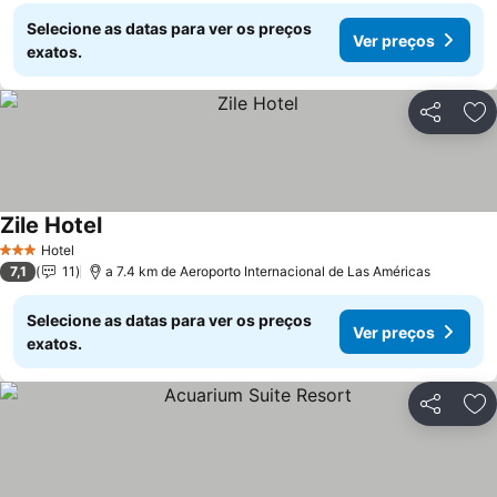
Selecione as datas para ver os preços
Ver preços
exatos.
Partilhar
Ad
Zile Hotel
Hotel
3 Estrelas
7,1
11
a 7.4 km de Aeroporto Internacional de Las Américas
Selecione as datas para ver os preços
Ver preços
exatos.
Partilhar
Ad