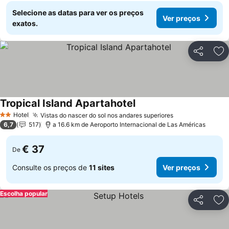
Selecione as datas para ver os preços
Ver preços
exatos.
Partilhar
Ad
Tropical Island Apartahotel
Hotel
Vistas do nascer do sol nos andares superiores
2 Estrelas
6,7
517
a 16.6 km de Aeroporto Internacional de Las Américas
€ 37
De
Consulte os preços de
11 sites
Ver preços
Escolha popular
Partilhar
Ad