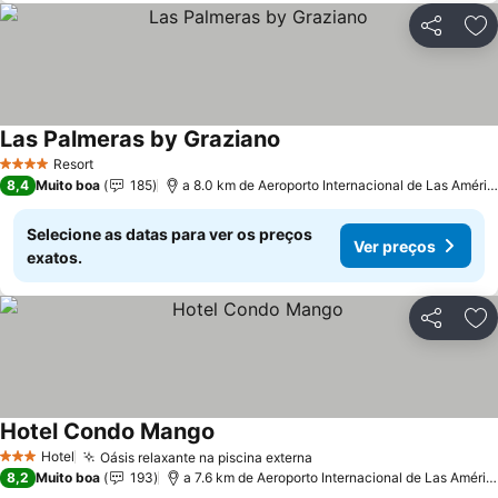
Partilhar
Ad
Las Palmeras by Graziano
Resort
4 Estrelas
8,4
Muito boa
185
a 8.0 km de Aeroporto Internacional de Las Américas
Selecione as datas para ver os preços
Ver preços
exatos.
Partilhar
Ad
Hotel Condo Mango
Hotel
Oásis relaxante na piscina externa
3 Estrelas
8,2
Muito boa
193
a 7.6 km de Aeroporto Internacional de Las Américas