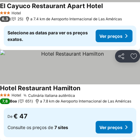
El Cayuco Restaurant Apart Hotel
Hotel
3 Estrelas
6,3
25
a 7.4 km de Aeroporto Internacional de Las Américas
Selecione as datas para ver os preços
Ver preços
exatos.
Partilhar
Ad
Hotel Restaurant Hamilton
Hotel
Culinária italiana autêntica
3 Estrelas
7,8
Boa
651
a 7.8 km de Aeroporto Internacional de Las Américas
€ 47
De
Consulte os preços de
7 sites
Ver preços