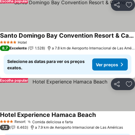
Escolha popular
Partilhar
Ad
Santo Domingo Bay Convention Resort & Casino
Hotel
5 Estrelas
8,7
Excelente
1.528
a 7.8 km de Aeroporto Internacional de Las Américas
Selecione as datas para ver os preços
Ver preços
exatos.
Escolha popular
Partilhar
Ad
Hotel Experience Hamaca Beach
Resort
Comida deliciosa e farta
4 Estrelas
7,2
6.463
a 7.9 km de Aeroporto Internacional de Las Américas