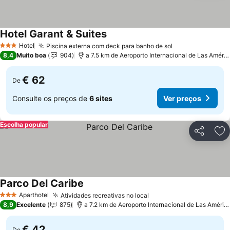
Hotel Garant & Suites
Hotel
Piscina externa com deck para banho de sol
3 Estrelas
8,4
Muito boa
904
a 7.5 km de Aeroporto Internacional de Las Américas
€ 62
De
Consulte os preços de
6 sites
Ver preços
Escolha popular
Partilhar
Ad
Parco Del Caribe
Aparthotel
Atividades recreativas no local
3 Estrelas
8,9
Excelente
875
a 7.2 km de Aeroporto Internacional de Las Américas
€ 42
De