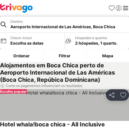
Favoritos
Iniciar
Me
Destino
Aeroporto Internacional de Las Américas, Boca Chica
Check-in/out
Hóspedes e quartos
Escolha as datas
2 hóspedes, 1 quarto.
Ordenar
Filtrar
Mapa
Alojamentos em Boca Chica perto de
Aeroporto Internacional de Las Américas
(Boca Chica, Repúbica Dominicana)
Como os pagamentos influenciam os resultados
Escolha popular
Partilhar
Ad
Hotel whala!boca chica - All Inclusive