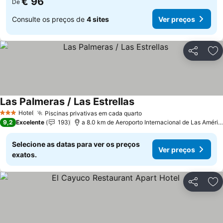
€ 96
De
Consulte os preços de
4 sites
Ver preços
Partilhar
Ad
Las Palmeras / Las Estrellas
Hotel
Piscinas privativas em cada quarto
3 Estrelas
9,2
Excelente
193
a 8.0 km de Aeroporto Internacional de Las Américas
Selecione as datas para ver os preços
Ver preços
exatos.
Partilhar
Ad