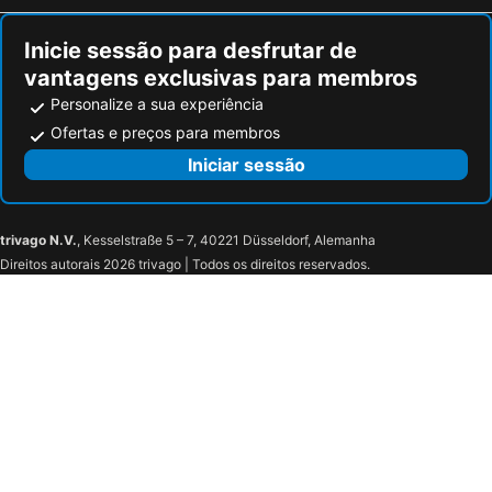
San Antonio de Padua
Del Quemaíto
Inicie sessão para desfrutar de
Playa DoradaIII
Playa Chiquita
vantagens exclusivas para membros
Personalize a sua experiência
Ofertas e preços para membros
Iniciar sessão
trivago N.V.
, Kesselstraße 5 – 7, 40221 Düsseldorf, Alemanha
Direitos autorais 2026 trivago | Todos os direitos reservados.