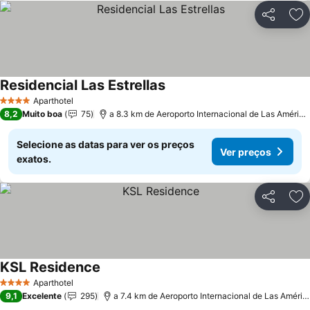
Partilhar
Ad
Residencial Las Estrellas
Aparthotel
4 Estrelas
8,2
Muito boa
75
a 8.3 km de Aeroporto Internacional de Las Américas
Selecione as datas para ver os preços
Ver preços
exatos.
Partilhar
Ad
KSL Residence
Aparthotel
4 Estrelas
9,1
Excelente
295
a 7.4 km de Aeroporto Internacional de Las Américas