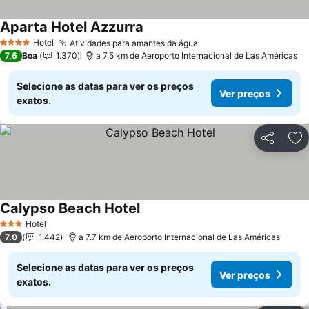
Aparta Hotel Azzurra
Hotel
Atividades para amantes da água
4 Estrelas
7,6
Boa
1.370
a 7.5 km de Aeroporto Internacional de Las Américas
Selecione as datas para ver os preços
Ver preços
exatos.
Partilhar
Ad
Calypso Beach Hotel
Hotel
3 Estrelas
7,0
1.442
a 7.7 km de Aeroporto Internacional de Las Américas
Selecione as datas para ver os preços
Ver preços
exatos.