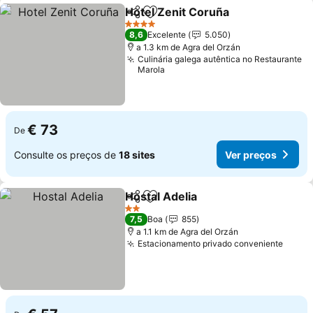
Hotel Zenit Coruña
Partilhar
Adicionar aos favoritos
4 Estrelas
8,6
Excelente
5.050
a 1.3 km de Agra del Orzán
Culinária galega autêntica no Restaurante
Marola
€ 73
De
Consulte os preços de
18 sites
Ver preços
Hostal Adelia
Partilhar
Adicionar aos favoritos
2 Estrelas
7,5
Boa
855
a 1.1 km de Agra del Orzán
Estacionamento privado conveniente