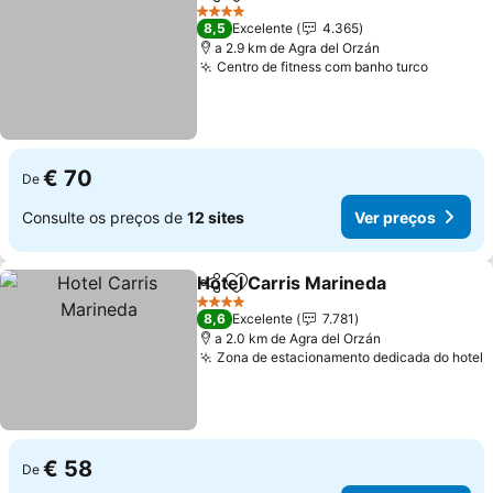
Partilhar
Adicionar aos favoritos
4 Estrelas
8,5
Excelente
4.365
a 2.9 km de Agra del Orzán
Centro de fitness com banho turco
€ 70
De
Consulte os preços de
12 sites
Ver preços
Hotel Carris Marineda
Partilhar
Adicionar aos favoritos
4 Estrelas
8,6
Excelente
7.781
a 2.0 km de Agra del Orzán
Zona de estacionamento dedicada do hotel
€ 58
De