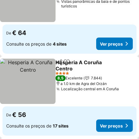
Vistas panorâmicas da baía e de pontos
turísticos
€ 64
De
Consulte os preços de
4 sites
Ver preços
Hesperia A Coruña
Partilhar
Adicionar aos favoritos
Centro
4 Estrelas
8,5
Excelente
7.844
a 1.0 km de Agra del Orzán
Localização central em A Coruña
€ 56
De
Consulte os preços de
17 sites
Ver preços