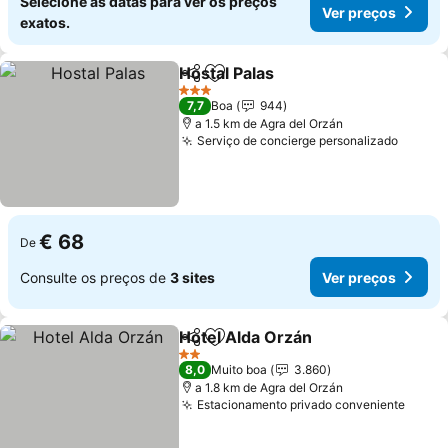
Selecione as datas para ver os preços
Ver preços
exatos.
Hostal Palas
Partilhar
Adicionar aos favoritos
3 Estrelas
7,7
Boa
944
a 1.5 km de Agra del Orzán
Serviço de concierge personalizado
€ 68
De
Consulte os preços de
3 sites
Ver preços
Hotel Alda Orzán
Partilhar
Adicionar aos favoritos
2 Estrelas
8,0
Muito boa
3.860
a 1.8 km de Agra del Orzán
Estacionamento privado conveniente