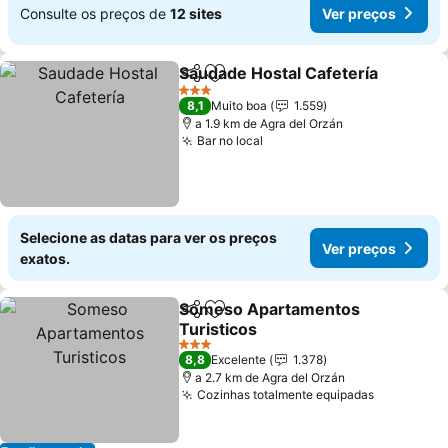
Consulte os preços de
12 sites
Ver preços
Saudade Hostal Cafetería
Partilhar
Adicionar aos favoritos
3 Estrelas
8,1
Muito boa
1.559
a 1.9 km de Agra del Orzán
Bar no local
Selecione as datas para ver os preços
Ver preços
exatos.
Someso Apartamentos
Partilhar
Adicionar aos favoritos
Turisticos
3 Estrelas
8,8
Excelente
1.378
a 2.7 km de Agra del Orzán
Cozinhas totalmente equipadas