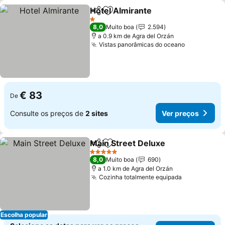
Hotel Almirante
Partilhar
Adicionar aos favoritos
1 Estrelas
8,0
Muito boa
2.594
a 0.9 km de Agra del Orzán
Vistas panorâmicas do oceano
€ 83
De
Consulte os preços de
2 sites
Ver preços
Main Street Deluxe
Partilhar
Adicionar aos favoritos
5 Estrelas
8,0
Muito boa
690
a 1.0 km de Agra del Orzán
Cozinha totalmente equipada
Escolha popular