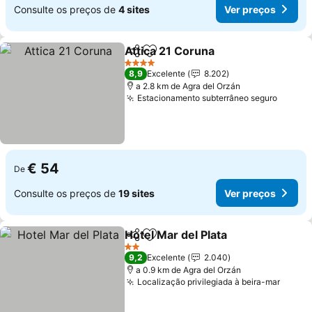
Consulte os preços de
4 sites
Ver preços
Attica 21 Coruna
Partilhar
Adicionar aos favoritos
4 Estrelas
8,9
Excelente
8.202
a 2.8 km de Agra del Orzán
Estacionamento subterrâneo seguro
€ 54
De
Consulte os preços de
19 sites
Ver preços
Hotel Mar del Plata
Partilhar
Adicionar aos favoritos
2 Estrelas
9,2
Excelente
2.040
a 0.9 km de Agra del Orzán
Localização privilegiada à beira-mar