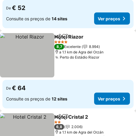
€ 52
De
Consulte os preços de
14 sites
Ver preços
Hotel Riazor
Partilhar
Adicionar aos favoritos
4 Estrelas
8,7
Excelente
8.994
a 1.1 km de Agra del Orzán
Perto do Estádio Riazor
€ 64
De
Consulte os preços de
12 sites
Ver preços
Hotel Cristal 2
Partilhar
Adicionar aos favoritos
2 Estrelas
6,8
2.006
a 1.1 km de Agra del Orzán