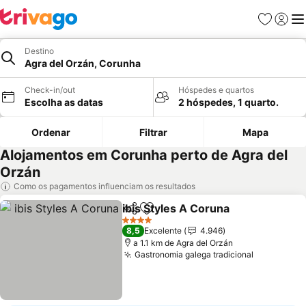
Favoritos
Iniciar
Me
Destino
Agra del Orzán, Corunha
Check-in/out
Hóspedes e quartos
Escolha as datas
2 hóspedes, 1 quarto.
Ordenar
Filtrar
Mapa
Alojamentos em Corunha perto de Agra del
Orzán
Como os pagamentos influenciam os resultados
ibis Styles A Coruna
Partilhar
Adicionar aos favoritos
4 Estrelas
8,5
Excelente
4.946
a 1.1 km de Agra del Orzán
Gastronomia galega tradicional