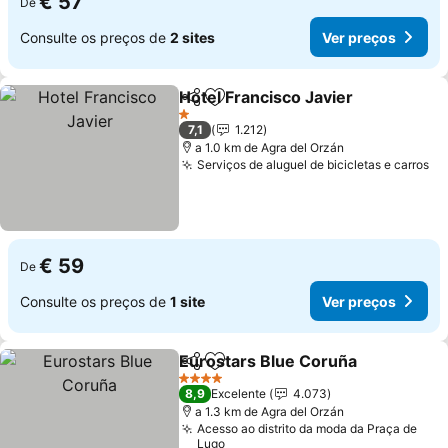
€ 57
De
Consulte os preços de
2 sites
Ver preços
Hotel Francisco Javier
Partilhar
Adicionar aos favoritos
1 Estrelas
7,1
1.212
a 1.0 km de Agra del Orzán
Serviços de aluguel de bicicletas e carros
€ 59
De
Consulte os preços de
1 site
Ver preços
Eurostars Blue Coruña
Partilhar
Adicionar aos favoritos
4 Estrelas
8,9
Excelente
4.073
a 1.3 km de Agra del Orzán
Acesso ao distrito da moda da Praça de
Lugo