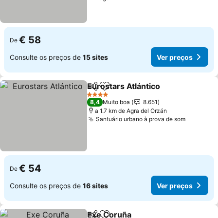
€ 58
De
Consulte os preços de
15 sites
Ver preços
Eurostars Atlántico
Partilhar
Adicionar aos favoritos
4 Estrelas
8,4
Muito boa
8.651
a 1.7 km de Agra del Orzán
Santuário urbano à prova de som
€ 54
De
Consulte os preços de
16 sites
Ver preços
Exe Coruña