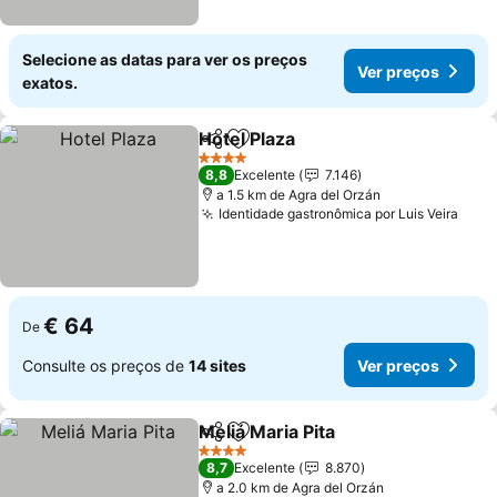
Selecione as datas para ver os preços
Ver preços
exatos.
Hotel Plaza
Partilhar
Adicionar aos favoritos
4 Estrelas
8,8
Excelente
7.146
a 1.5 km de Agra del Orzán
Identidade gastronômica por Luis Veira
€ 64
De
Consulte os preços de
14 sites
Ver preços
Meliá Maria Pita
Partilhar
Adicionar aos favoritos
4 Estrelas
8,7
Excelente
8.870
a 2.0 km de Agra del Orzán