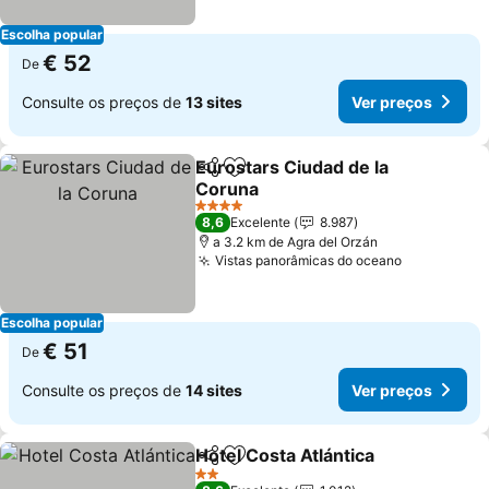
Escolha popular
€ 52
De
Consulte os preços de
13 sites
Ver preços
Eurostars Ciudad de la
Partilhar
Adicionar aos favoritos
Coruna
4 Estrelas
8,6
Excelente
8.987
a 3.2 km de Agra del Orzán
Vistas panorâmicas do oceano
Escolha popular
€ 51
De
Consulte os preços de
14 sites
Ver preços
Hotel Costa Atlántica
Partilhar
Adicionar aos favoritos
2 Estrelas