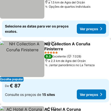
a 1.5 km de Agra del Orzán
Opções de quartos individuais
Selecione as datas para ver os preços
Ver preços
exatos.
NH Collection A Coruña
Partilhar
Adicionar aos favoritos
Finisterre
5 Estrelas
9,0
Excelente
7.028
a 2.3 km de Agra del Orzán
Jantar panorâmico no La Terraza
Escolha popular
€ 87
De
Consulte os preços de
15 sites
Ver preços
AC Hotel A Coruna