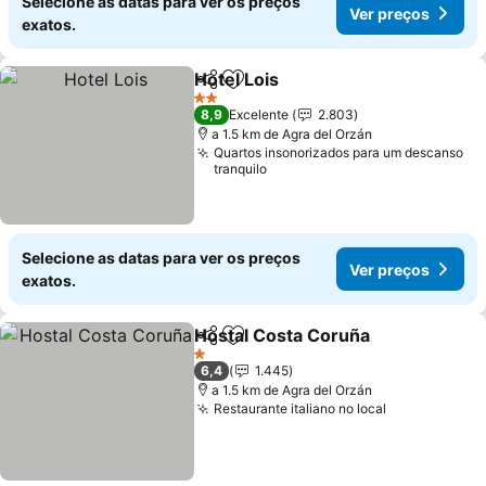
Selecione as datas para ver os preços
Ver preços
exatos.
Hotel Lois
Partilhar
Adicionar aos favoritos
2 Estrelas
8,9
Excelente
2.803
a 1.5 km de Agra del Orzán
Quartos insonorizados para um descanso
tranquilo
Selecione as datas para ver os preços
Ver preços
exatos.
Hostal Costa Coruña
Partilhar
Adicionar aos favoritos
1 Estrelas
6,4
1.445
a 1.5 km de Agra del Orzán
Restaurante italiano no local