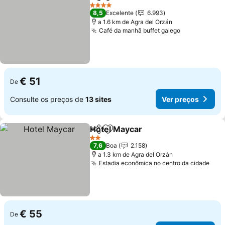
Partilhar
Adicionar aos favoritos
4 Estrelas
8,5
Excelente
6.993
a 1.6 km de Agra del Orzán
Café da manhã buffet galego
€ 51
De
Consulte os preços de
13 sites
Ver preços
Hotel Maycar
Partilhar
Adicionar aos favoritos
2 Estrelas
7,6
Boa
2.158
a 1.3 km de Agra del Orzán
Estadia econômica no centro da cidade
€ 55
De