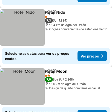
Hotel Nido
Partilhar
Adicionar aos favoritos
1 Estrelas
7,3
1.884
a 1.4 km de Agra del Orzán
Opções convenientes de estacionamento
Selecione as datas para ver os preços
Ver preços
exatos.
Hotel Moon
Partilhar
Adicionar aos favoritos
2 Estrelas
7,9
Boa
2.868
a 1.6 km de Agra del Orzán
Design de quarto com tema espacial