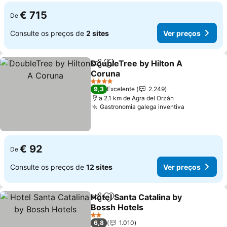
€ 715
De
Consulte os preços de
2 sites
Ver preços
DoubleTree by Hilton A
Partilhar
Adicionar aos favoritos
Coruna
4 Estrelas
9,3
Excelente
2.249
a 2.1 km de Agra del Orzán
Gastronomia galega inventiva
€ 92
De
Consulte os preços de
12 sites
Ver preços
Hotel Santa Catalina by
Partilhar
Adicionar aos favoritos
Bossh Hotels
2 Estrelas
6,8
1.010