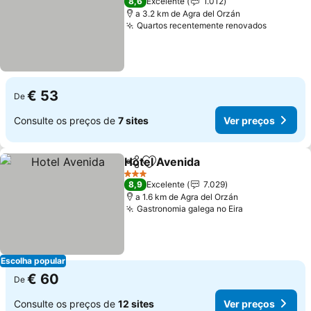
8,6
Excelente
1.012
a 3.2 km de Agra del Orzán
Quartos recentemente renovados
€ 53
De
Consulte os preços de
7 sites
Ver preços
Hotel Avenida
Partilhar
Adicionar aos favoritos
3 Estrelas
8,9
Excelente
7.029
a 1.6 km de Agra del Orzán
Gastronomia galega no Eira
Escolha popular
€ 60
De
Consulte os preços de
12 sites
Ver preços