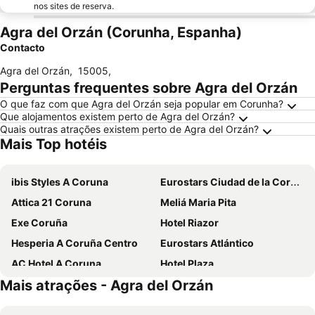
nos sites de reserva.
Agra del Orzán (Corunha, Espanha)
Contacto
Agra del Orzán
,
15005
,
Perguntas frequentes sobre Agra del Orzán
O que faz com que Agra del Orzán seja popular em Corunha?
Que alojamentos existem perto de Agra del Orzán?
Quais outras atrações existem perto de Agra del Orzán?
Mais Top hotéis
ibis Styles A Coruna
Eurostars Ciudad de la Coruna
Attica 21 Coruna
Meliá Maria Pita
Exe Coruña
Hotel Riazor
Hesperia A Coruña Centro
Eurostars Atlántico
AC Hotel A Coruna
Hotel Plaza
Mais atrações - Agra del Orzán
Hotel Zenit Coruña
DoubleTree by Hilton A Coruna
NH Collection A Coruña Finisterre
Eurostars Blue Coruña