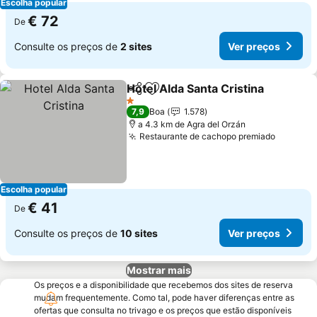
Escolha popular
€ 72
De
Consulte os preços de
2 sites
Ver preços
Hotel Alda Santa Cristina
Partilhar
Adicionar aos favoritos
1 Estrelas
7,9
Boa
1.578
a 4.3 km de Agra del Orzán
Restaurante de cachopo premiado
Escolha popular
€ 41
De
Consulte os preços de
10 sites
Ver preços
Mostrar mais
Os preços e a disponibilidade que recebemos dos sites de reserva
mudam frequentemente. Como tal, pode haver diferenças entre as
ofertas que consulta no trivago e os preços que estão disponíveis