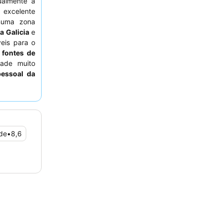
ualmente a
excelente
 numa zona
la Galicia
e
veis para o
s
fontes de
ade muito
pessoal da
 buffet de
ariedade e
laxante, os
nfortáveis
de
•
8,6