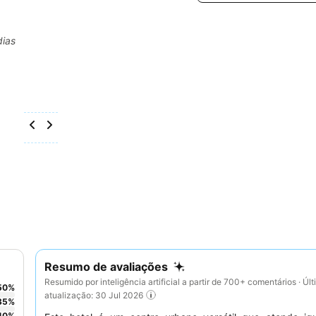
dias
Resumo de avaliações
Resumido por inteligência artificial a partir de 700+ comentários · Úl
50
%
atualização: 30 Jul 2026
35
%
10
%