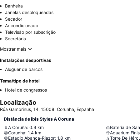
Banheira
Janelas desbloqueadas
Secador
Ar condicionado
Televisão por subscrição
Secretária
Mostrar mais
Instalações desportivas
Aluguer de barcos
Tema/tipo de hotel
Hotel de congressos
Localização
Rúa Gambrinus, 14, 15008, Corunha, Espanha
Distância de ibis Styles A Coruna
A Coruña
:
0.9
km
Batería de Sa
Corunha
:
1.4
km
Aquarium Finis
Estadio Abanca-Riazor
:
1.8
km
Torre De Hérc