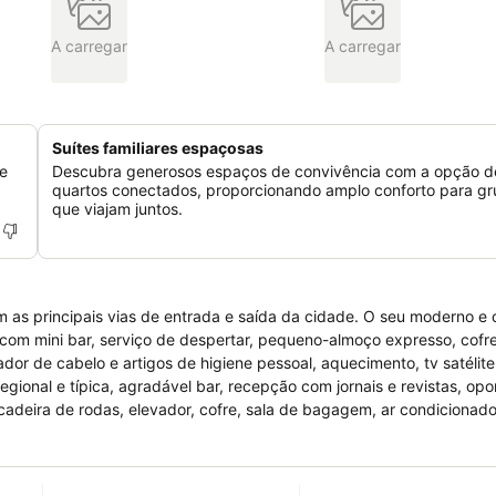
A carregar
A carregar
Suítes familiares espaçosas
te
Descubra generosos espaços de convivência com a opção d
quartos conectados, proporcionando amplo conforto para g
que viajam juntos.
 as principais vias de entrada e saída da cidade. O seu moderno e 
com mini bar, serviço de despertar, pequeno-almoço expresso, cofre,
or de cabelo e artigos de higiene pessoal, aquecimento, tv satélite,
ional e típica, agradável bar, recepção com jornais e revistas, op
adeira de rodas, elevador, cofre, sala de bagagem, ar condicionado
ondições para receber crianças e bebés, lavandaria, engomadeira, sa
i-fi em todo o hotel e estacionamento público pago. No hotel existem