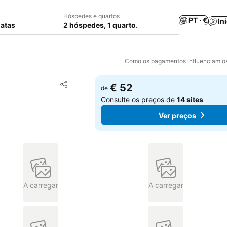
Hóspedes e quartos
PT · €
In
datas
2 hóspedes, 1 quarto.
Como os pagamentos influenciam os
Adicionar aos favoritos
€ 52
de
Partilhar
Consulte os preços de
14 sites
Ver preços
A carregar
A carregar