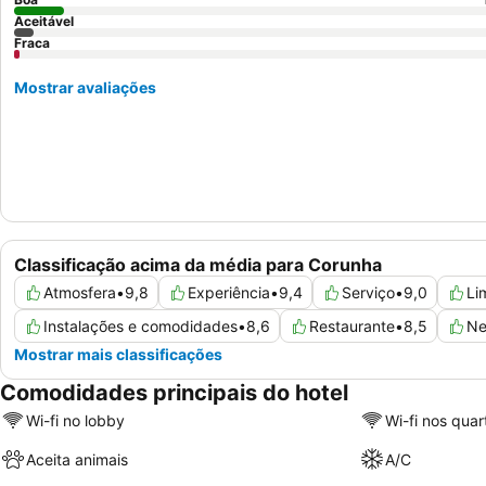
Aceitável
Fraca
Mostrar avaliações
Classificação acima da média para Corunha
Atmosfera
•
9,8
Experiência
•
9,4
Serviço
•
9,0
Li
Instalações e comodidades
•
8,6
Restaurante
•
8,5
Ne
Mostrar mais classificações
Comodidades principais do hotel
Wi-fi no lobby
Wi-fi nos quar
Aceita animais
A/C