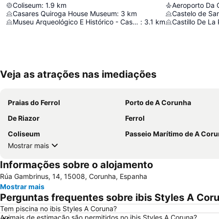
Coliseum
:
1.9
km
Aeroporto Da 
Casares Quiroga House Museum
:
3
km
Castelo de San
Museu Arqueológico E Histórico - Castelo De Santo Antão
:
3.1
km
Castillo De La
Veja as atrações nas imediações
Praias do Ferrol
Porto de A Corunha
De Riazor
Ferrol
Coliseum
Passeio Marítimo de A Cor
Mostrar mais
Informações sobre o alojamento
Rúa Gambrinus, 14, 15008, Corunha, Espanha
Mostrar mais
Perguntas frequentes sobre ibis Styles A Cor
Tem piscina no ibis Styles A Coruna?
Animais de estimação são permitidos no ibis Styles A Coruna?