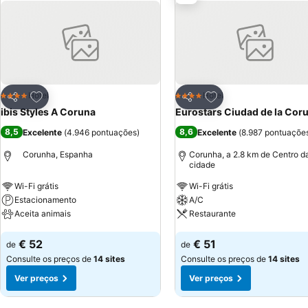
Adicionar aos favoritos
Adicionar aos favor
Hotel
Hotel
4 Estrelas
4 Estrelas
Partilhar
Partilhar
ibis Styles A Coruna
Eurostars Ciudad de la Cor
8,5
8,6
Excelente
(
4.946 pontuações
)
Excelente
(
8.987 pontuaçõe
Corunha, Espanha
Corunha, a 2.8 km de Centro d
cidade
Wi-Fi grátis
Wi-Fi grátis
Estacionamento
A/C
Aceita animais
Restaurante
Ver preços
Ver preços
€ 52
€ 51
de
de
Consulte os preços de
14 sites
Consulte os preços de
14 sites
Ver preços
Ver preços