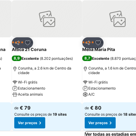
itos
Adicionar aos favoritos
Adicionar aos fav
Hotel
Hotel
4 Estrelas
4 Estrelas
Partilhar
Partilhar
una
Attica 21 Coruna
Meliá Maria Pita
8,9
8,7
s
)
Excelente
(
8.202 pontuações
)
Excelente
(
8.870 pontua
a
Corunha, a 2.6 km de Centro da
Corunha, a 1.6 km de Centro
cidade
cidade
Wi-Fi grátis
Wi-Fi grátis
Estacionamento
Estacionamento
Aceita animais
A/C
Ver preços
Ver preços
€ 79
€ 80
de
de
Consulte os preços de
19 sites
Consulte os preços de
18 site
Ver preços
Ver preços
Ver todas as estadias e