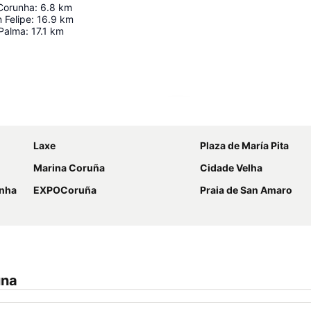
Corunha
:
6.8
km
 Felipe
:
16.9
km
 Palma
:
17.1
km
Ampliar mapa
Laxe
Plaza de María Pita
Marina Coruña
Cidade Velha
unha
EXPOCoruña
Praia de San Amaro
una