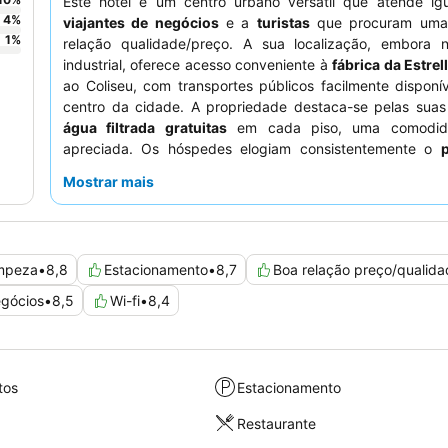
Este hotel é um centro urbano versátil que atende ig
4
%
viajantes de negócios
e a
turistas
que procuram uma 
1
%
relação qualidade/preço. A sua localização, embora
industrial, oferece acesso conveniente à
fábrica da Estrel
ao Coliseu, com transportes públicos facilmente disponí
centro da cidade. A propriedade destaca-se pelas sua
água filtrada gratuitas
em cada piso, uma comodid
apreciada. Os hóspedes elogiam consistentemente o
receção
pelo seu serviço profissional e atencioso, e o
Mostrar mais
pequeno-almoço é frequentemente destacado pela sua v
opções frescas. Para uma experiência verdadeiramente re
hóspedes devem dar prioridade a quartos com
camas co
e insonorização eficaz.
mpeza
•
8,8
Estacionamento
•
8,7
Boa relação preço/qualida
gócios
•
8,5
Wi-fi
•
8,4
tos
Estacionamento
Restaurante