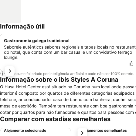
Informação útil
Gastronomia galega tradicional
Saboreie autênticos sabores regionais e tapas locais no restauran
do hotel, que conta com um bar casual e um convidativo terraço
lounge.
Este resumo foi criado por inteligência artificial e pode não ser 100% correto.
Informação sobre o ibis Styles A Coruna
O Husa Hotel Center está situado na Corunha num local onde passam
interior é composto por quartos de diferentes categorias equipados 
telefone, ar condicionado, casa de banho com banheira, duche, secad
mesa de escritório. Também tem restaurante com boa gastronomia reg
optar por quartos para não fumadores e quartos para pessoas com c
Comparar com estadias semelhantes
financeiro, salão de conferências para reuniões e outros eventos, c
beleza, posto de turismo, oportunidade de alugar viatura, internet w
Alojamento selecionado
Alojamentos semelhantes
próximo
específicos para fumadores.