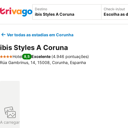
Destino
Check-in/out
Escolha as 
Ver todas as estadias em Corunha
ibis Styles A Coruna
Hotel
Excelente
(
4.946 pontuações
)
8,5
4 Estrelas
Rúa Gambrinus, 14, 15008, Corunha, Espanha
A carregar