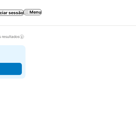
Menu
iciar sessão
 resultados