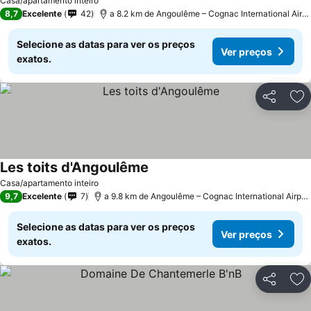
Casa/apartamento inteiro
8,7
Excelente
42
a 8.2 km de Angoulême – Cognac International Airport
Selecione as datas para ver os preços
Ver preços
exatos.
Partilhar
Ad
Les toits d'Angoulême
Casa/apartamento inteiro
9,7
Excelente
7
a 9.8 km de Angoulême – Cognac International Airport
Selecione as datas para ver os preços
Ver preços
exatos.
Partilhar
Ad