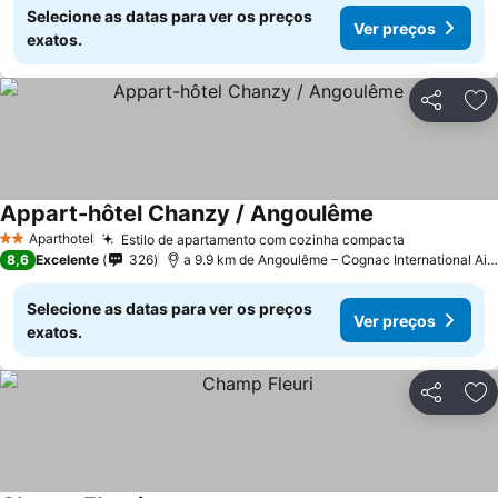
Selecione as datas para ver os preços
Ver preços
exatos.
Partilhar
Ad
Appart-hôtel Chanzy / Angoulême
Aparthotel
Estilo de apartamento com cozinha compacta
2 Estrelas
8,6
Excelente
326
a 9.9 km de Angoulême – Cognac International Airport
Selecione as datas para ver os preços
Ver preços
exatos.
Partilhar
Ad