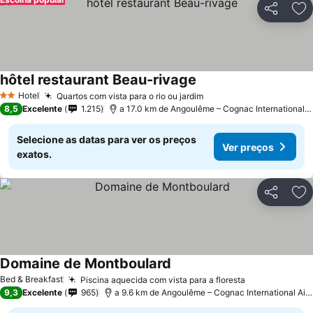
Partilhar
Ad
hôtel restaurant Beau-rivage
Hotel
Quartos com vista para o rio ou jardim
2 Estrelas
8,5
Excelente
1.215
a 17.0 km de Angoulême – Cognac International Airport
Selecione as datas para ver os preços
Ver preços
exatos.
Partilhar
Ad
Domaine de Montboulard
Bed & Breakfast
Piscina aquecida com vista para a floresta
9,3
Excelente
965
a 9.6 km de Angoulême – Cognac International Airport