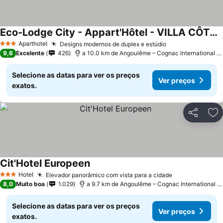
Eco-Lodge City - Appart'Hôtel - VILLA CÔTÉ PLATEAU - Hyper Centre - 3 Étoiles Certifiées-
Aparthotel
Designs modernos de duplex e estúdio
3 Estrelas
9,6
Excelente
426
a 10.0 km de Angoulême – Cognac International Airport
Selecione as datas para ver os preços
Ver preços
exatos.
Partilhar
Ad
Cit'Hotel Europeen
Hotel
Elevador panorâmico com vista para a cidade
3 Estrelas
8,0
Muito boa
1.029
a 9.7 km de Angoulême – Cognac International Airport
Selecione as datas para ver os preços
Ver preços
exatos.