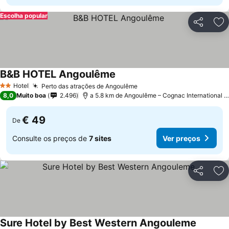
Escolha popular
Partilhar
Ad
B&B HOTEL Angoulême
Hotel
Perto das atrações de Angoulême
2 Estrelas
8,0
Muito boa
2.496
a 5.8 km de Angoulême – Cognac International Airport
€ 49
De
Consulte os preços de
7 sites
Ver preços
Partilhar
Ad
Sure Hotel by Best Western Angouleme