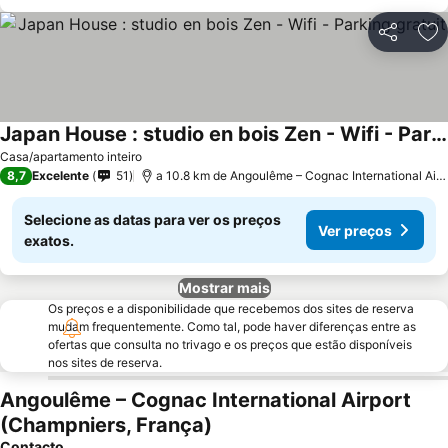
Partilhar
Ad
Japan House : studio en bois Zen - Wifi - Parking gratuit
Casa/apartamento inteiro
8,7
Excelente
51
a 10.8 km de Angoulême – Cognac International Airport
Selecione as datas para ver os preços
Ver preços
exatos.
Mostrar mais
Os preços e a disponibilidade que recebemos dos sites de reserva
mudam frequentemente. Como tal, pode haver diferenças entre as
ofertas que consulta no trivago e os preços que estão disponíveis
nos sites de reserva.
Angoulême – Cognac International Airport
(Champniers, França)
Contacto