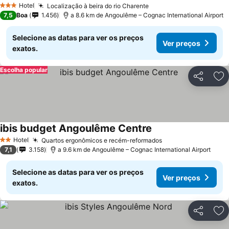
Hotel
Localização à beira do rio Charente
3 Estrelas
7,5
Boa
1.456
a 8.6 km de Angoulême – Cognac International Airport
Selecione as datas para ver os preços
Ver preços
exatos.
Escolha popular
Partilhar
Ad
ibis budget Angoulême Centre
Hotel
Quartos ergonômicos e recém-reformados
2 Estrelas
7,1
3.158
a 9.6 km de Angoulême – Cognac International Airport
Selecione as datas para ver os preços
Ver preços
exatos.
Partilhar
Ad