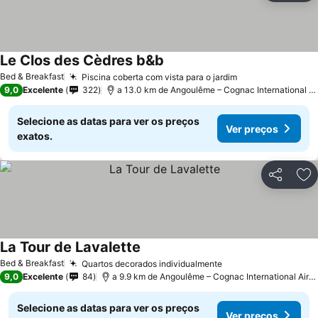
Le Clos des Cèdres b&b
Bed & Breakfast
Piscina coberta com vista para o jardim
9,0
Excelente
322
a 13.0 km de Angoulême – Cognac International Airport
Selecione as datas para ver os preços
Ver preços
exatos.
Partilhar
Ad
La Tour de Lavalette
Bed & Breakfast
Quartos decorados individualmente
9,0
Excelente
84
a 9.9 km de Angoulême – Cognac International Airport
Selecione as datas para ver os preços
Ver preços