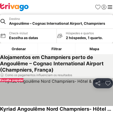
Favoritos
Iniciar
Me
Destino
Angoulême – Cognac International Airport, Champniers
Check-in/out
Hóspedes e quartos
Escolha as datas
2 hóspedes, 1 quarto.
Ordenar
Filtrar
Mapa
Alojamentos em Champniers perto de
Angoulême – Cognac International Airport
(Champniers, França)
Como os pagamentos influenciam os resultados
Escolha popular
Partilhar
Ad
Kyriad Angoulême Nord Champniers- Hôtel & Résidence