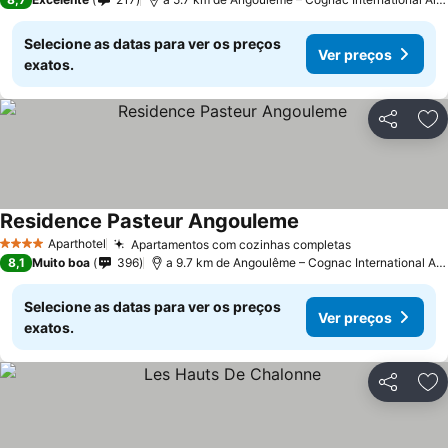
Selecione as datas para ver os preços
Ver preços
exatos.
Partilhar
Ad
Residence Pasteur Angouleme
Aparthotel
Apartamentos com cozinhas completas
4 Estrelas
8,1
Muito boa
396
a 9.7 km de Angoulême – Cognac International Airport
Selecione as datas para ver os preços
Ver preços
exatos.
Partilhar
Ad