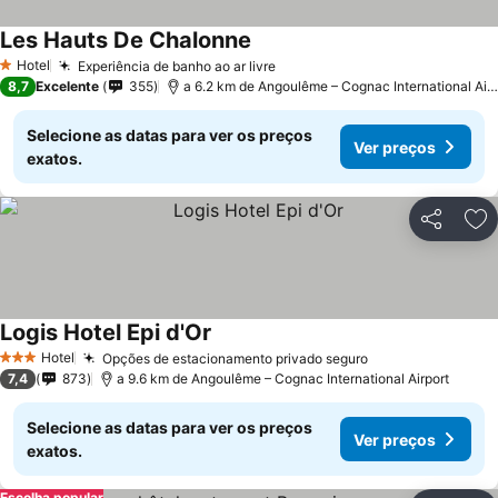
Les Hauts De Chalonne
Hotel
Experiência de banho ao ar livre
1 Estrelas
8,7
Excelente
355
a 6.2 km de Angoulême – Cognac International Airport
Selecione as datas para ver os preços
Ver preços
exatos.
Partilhar
Ad
Logis Hotel Epi d'Or
Hotel
Opções de estacionamento privado seguro
3 Estrelas
7,4
873
a 9.6 km de Angoulême – Cognac International Airport
Selecione as datas para ver os preços
Ver preços
exatos.
Escolha popular