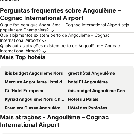
Perguntas frequentes sobre Angoulême –
Cognac International Airport
O que faz com que Angoulême – Cognac International Airport seja
popular em Champniers?
Que alojamentos existem perto de Angoulême – Cognac
International Airport?
Quais outras atrações existem perto de Angoulême – Cognac
International Airport?
Mais Top hotéis
ibis budget Angouleme Nord
greet hôtel Angoulême
Mercure Angouleme Hotel de France
hotelF1 Angoulême
Cit'Hotel Europeen
ibis budget Angoulême Centre
Kyriad Angoulême Nord Champniers- Hôtel & Résidence
Hôtel du Palais
Premiere Classe Angoulême La Couronne
Hôtel des Pyrénées
Mais atrações - Angoulême – Cognac
Brit Hotel Terminus
ibis Angoulême Nord
International Airport
Sure Hotel by Best Western Angouleme
B&B HOTEL Angoulême
ibis Styles Angoulême Nord
Hotel Le Saint Gelais