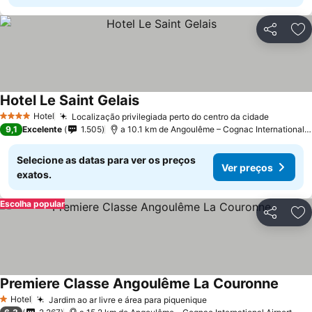
Partilhar
Ad
Hotel Le Saint Gelais
Hotel
Localização privilegiada perto do centro da cidade
4 Estrelas
9,1
Excelente
1.505
a 10.1 km de Angoulême – Cognac International Airport
Selecione as datas para ver os preços
Ver preços
exatos.
Escolha popular
Partilhar
Ad
Premiere Classe Angoulême La Couronne
Hotel
Jardim ao ar livre e área para piquenique
1 Estrelas