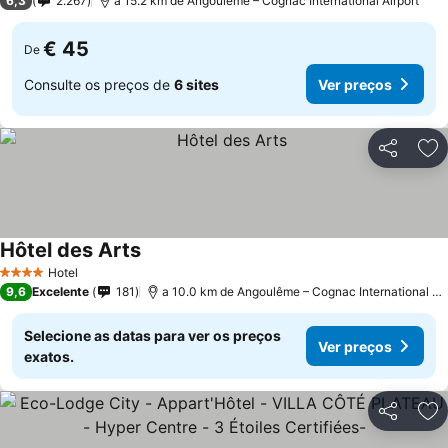
6,3
2.267
a 15.2 km de Angoulême – Cognac International Airport
€ 45
De
Consulte os preços de
6 sites
Ver preços
Partilhar
Ad
Hôtel des Arts
Hotel
4 Estrelas
9,6
Excelente
181
a 10.0 km de Angoulême – Cognac International Airport
Selecione as datas para ver os preços
Ver preços
exatos.
Partilhar
Ad