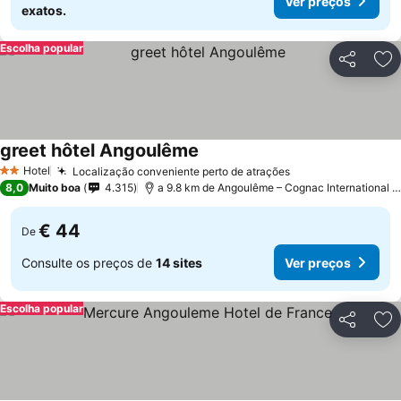
Ver preços
exatos.
Escolha popular
Partilhar
Ad
greet hôtel Angoulême
Hotel
Localização conveniente perto de atrações
2 Estrelas
8,0
Muito boa
4.315
a 9.8 km de Angoulême – Cognac International Airport
€ 44
De
Consulte os preços de
14 sites
Ver preços
Escolha popular
Partilhar
Ad