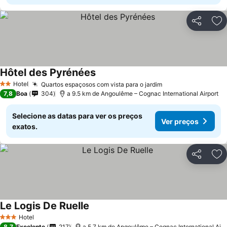
Partilhar
Ad
Hôtel des Pyrénées
Hotel
Quartos espaçosos com vista para o jardim
2 Estrelas
7,8
Boa
304
a 9.5 km de Angoulême – Cognac International Airport
Selecione as datas para ver os preços
Ver preços
exatos.
Partilhar
Ad
Le Logis De Ruelle
Hotel
3 Estrelas
8,7
Excelente
217
a 5.7 km de Angoulême – Cognac International Airport