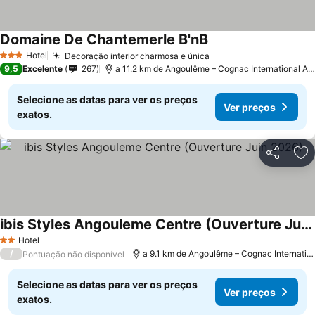
Domaine De Chantemerle B'nB
Hotel
Decoração interior charmosa e única
3 Estrelas
9,5
Excelente
267
a 11.2 km de Angoulême – Cognac International Airport
Selecione as datas para ver os preços
Ver preços
exatos.
Partilhar
Ad
ibis Styles Angouleme Centre (Ouverture Juin 2026)
Hotel
2 Estrelas
/
a 9.1 km de Angoulême – Cognac International Airport
Pontuação não disponível
Selecione as datas para ver os preços
Ver preços
exatos.