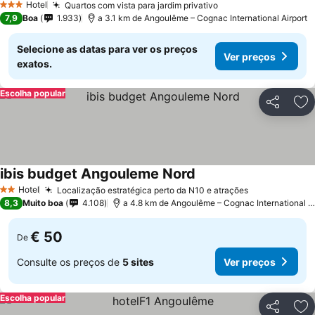
Hotel
Quartos com vista para jardim privativo
3 Estrelas
7,9
Boa
1.933
a 3.1 km de Angoulême – Cognac International Airport
Selecione as datas para ver os preços
Ver preços
exatos.
Escolha popular
Partilhar
Ad
ibis budget Angouleme Nord
Hotel
Localização estratégica perto da N10 e atrações
2 Estrelas
8,3
Muito boa
4.108
a 4.8 km de Angoulême – Cognac International Airport
€ 50
De
Consulte os preços de
5 sites
Ver preços
Escolha popular
Partilhar
Ad