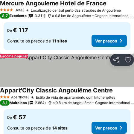
Mercure Angouleme Hotel de France
Hotel
Localização central perto das atrações de Angoulême
4 Estrelas
8,7
Excelente
3.311
a 9.8 km de Angoulême – Cognac International Airport
€ 117
De
Consulte os preços de
11 sites
Ver preços
Escolha popular
Partilhar
Ad
Appart'City Classic Angoulême Centre
Aparthotel
Estilo de vida de apartamento com kitchenettes
3 Estrelas
8,1
Muito boa
2.864
a 9.8 km de Angoulême – Cognac International Airport
€ 57
De
Consulte os preços de
14 sites
Ver preços