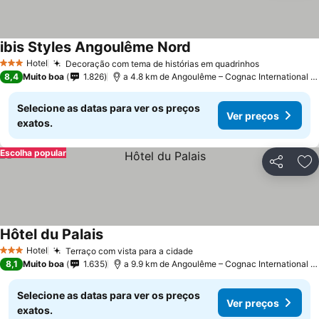
ibis Styles Angoulême Nord
Hotel
Decoração com tema de histórias em quadrinhos
3 Estrelas
8,4
Muito boa
1.826
a 4.8 km de Angoulême – Cognac International Airport
Selecione as datas para ver os preços
Ver preços
exatos.
Escolha popular
Partilhar
Ad
Hôtel du Palais
Hotel
Terraço com vista para a cidade
3 Estrelas
8,1
Muito boa
1.635
a 9.9 km de Angoulême – Cognac International Airport
Selecione as datas para ver os preços
Ver preços
exatos.