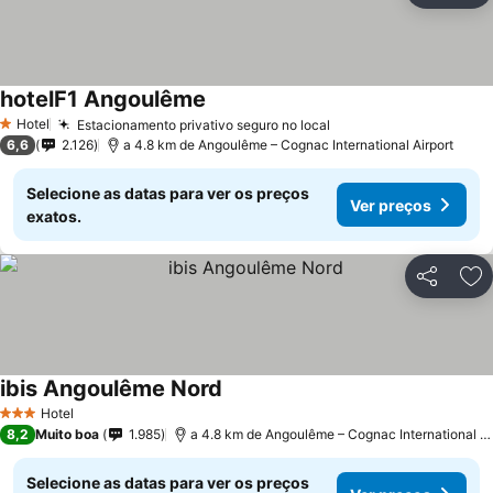
hotelF1 Angoulême
Hotel
Estacionamento privativo seguro no local
1 Estrelas
6,6
2.126
a 4.8 km de Angoulême – Cognac International Airport
Selecione as datas para ver os preços
Ver preços
exatos.
Partilhar
Ad
ibis Angoulême Nord
Hotel
3 Estrelas
8,2
Muito boa
1.985
a 4.8 km de Angoulême – Cognac International Airport
Selecione as datas para ver os preços