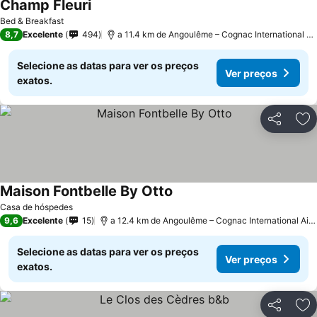
Champ Fleuri
Bed & Breakfast
8,7
Excelente
494
a 11.4 km de Angoulême – Cognac International Airport
Selecione as datas para ver os preços
Ver preços
exatos.
Partilhar
Ad
Maison Fontbelle By Otto
Casa de hóspedes
9,6
Excelente
15
a 12.4 km de Angoulême – Cognac International Airport
Selecione as datas para ver os preços
Ver preços
exatos.
Partilhar
Ad