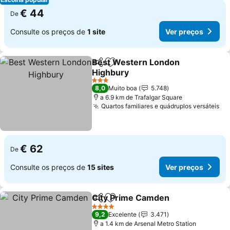
€ 44
De
Consulte os preços de
1 site
Ver preços
Best Western London
Partilhar
Adicionar aos favoritos
Highbury
Ver preços
3 Estrelas
8,0
Muito boa
5.748
a 6.9 km de Trafalgar Square
Quartos familiares e quádruplos versáteis
Ve
€ 62
De
Consulte os preços de
15 sites
Ver preços
City Prime Camden
Partilhar
Adicionar aos favoritos
Ver pr
4 Estrelas
9,2
Excelente
3.471
a 1.4 km de Arsenal Metro Station