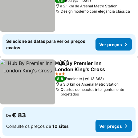
7,5
Boa
1.084
a 2.1 km de Arsenal Metro Station
Design moderno com elegância clássica
Ver
Selecione as datas para ver os preços
Ver preços
exatos.
Hub By Premier Inn
Partilhar
Adicionar aos favoritos
London King's Cross
Ver preços
3 Estrelas
8,8
Excelente
13.363
a 3.0 km de Arsenal Metro Station
Quartos compactos inteligentemente
projetados
€ 83
De
Consulte os preços de
10 sites
Ver preços