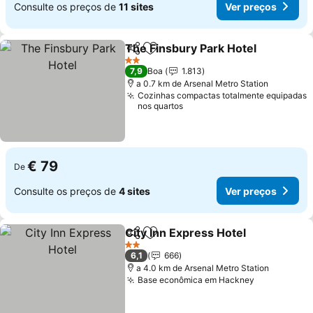
Consulte os preços de
11 sites
Ver preços
The Finsbury Park Hotel
Partilhar
Adicionar aos favoritos
Ve
2 Estrelas
7,9
Boa
1.813
a 0.7 km de Arsenal Metro Station
Cozinhas compactas totalmente equipadas
nos quartos
€ 79
De
Consulte os preços de
4 sites
Ver preços
City Inn Express Hotel
Partilhar
Adicionar aos favoritos
Ver 
2 Estrelas
6,1
666
a 4.0 km de Arsenal Metro Station
Base econômica em Hackney
Ver preços