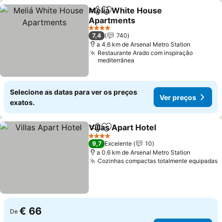
Meliá White House
Partilhar
Adicionar aos favoritos
Apartments
Ver preços
4 Estrelas
7,4
740
a 4.6 km de Arsenal Metro Station
Restaurante Arado com inspiração
mediterrânea
Selecione as datas para ver os preços
Ver preços
exatos.
Villas Apart Hotel
Partilhar
Adicionar aos favoritos
Ver preç
4 Estrelas
9,7
Excelente
10
a 0.6 km de Arsenal Metro Station
Cozinhas compactas totalmente equipadas
V
€ 66
De