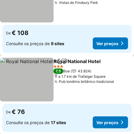
Vistas do Finsbury Park
Ver preços
€ 108
De
Consulte os preços de
9 sites
Ver preços
Royal National Hotel
Partilhar
Adicionar aos favoritos
Ver p
3 Estrelas
7,5
Boa
43.824
a 1.7 km de Trafalgar Square
Pub londrino britânico tradicional
Ver preç
€ 76
De
Consulte os preços de
17 sites
Ver preços