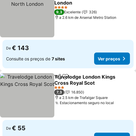
London
Ver preços
4 Estrelas
9,3
Excelente
326
a 2.6 km de Arsenal Metro Station
€ 143
De
Consulte os preços de
7 sites
Ver preços
Travelodge London Kings
Partilhar
Adicionar aos favoritos
Cross Royal Scot
Ver preços
3 Estrelas
7,3
16.850
a 2.5 km de Trafalgar Square
Estacionamento seguro no local
Ver preço
€ 55
De