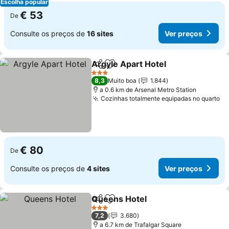
Escolha popular
€ 53
De
Consulte os preços de
16 sites
Ver preços
Argyle Apart Hotel
Partilhar
Adicionar aos favoritos
Ver pre
3 Estrelas
8,3
Muito boa
1.844
a 0.6 km de Arsenal Metro Station
Cozinhas totalmente equipadas no quarto
Ve
€ 80
De
Consulte os preços de
4 sites
Ver preços
Queens Hotel
Partilhar
Adicionar aos favoritos
Ver preços
3 Estrelas
7,2
3.680
a 6.7 km de Trafalgar Square