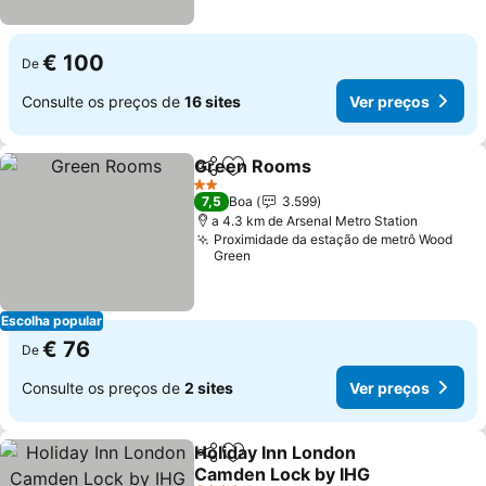
€ 100
De
Consulte os preços de
16 sites
Ver preços
Green Rooms
Partilhar
Adicionar aos favoritos
Ver preços
2 Estrelas
7,5
Boa
3.599
a 4.3 km de Arsenal Metro Station
Proximidade da estação de metrô Wood
Green
Escolha popular
€ 76
De
Consulte os preços de
2 sites
Ver preços
Holiday Inn London
Partilhar
Adicionar aos favoritos
Camden Lock by IHG