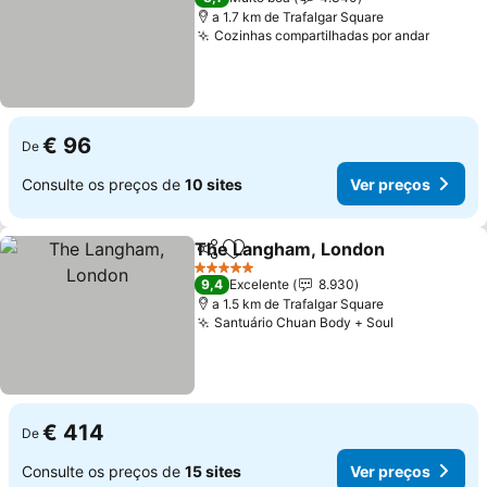
a 1.7 km de Trafalgar Square
Cozinhas compartilhadas por andar
Ver pr
€ 96
De
Consulte os preços de
10 sites
Ver preços
The Langham, London
Partilhar
Adicionar aos favoritos
Ver
5 Estrelas
9,4
Excelente
8.930
a 1.5 km de Trafalgar Square
Santuário Chuan Body + Soul
Ver preços
€ 414
De
Consulte os preços de
15 sites
Ver preços