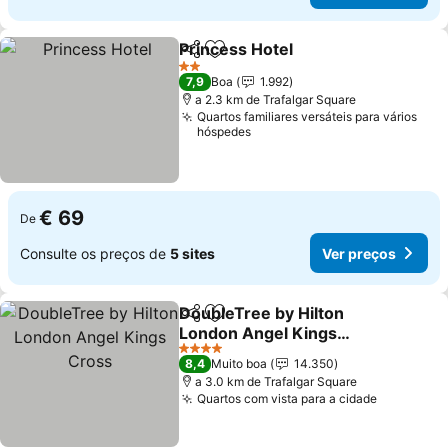
Princess Hotel
Partilhar
Adicionar aos favoritos
Ver preços
2 Estrelas
7,9
Boa
1.992
a 2.3 km de Trafalgar Square
Quartos familiares versáteis para vários
hóspedes
€ 69
De
Consulte os preços de
5 sites
Ver preços
DoubleTree by Hilton
Partilhar
Adicionar aos favoritos
London Angel Kings
Cross
Ver preços
4 Estrelas
8,4
Muito boa
14.350
a 3.0 km de Trafalgar Square
Quartos com vista para a cidade
Ver preç