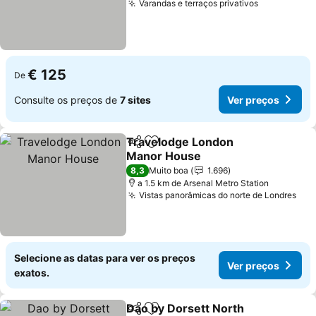
Varandas e terraços privativos
Ver preços
€ 125
De
Consulte os preços de
7 sites
Ver preços
Travelodge London
Partilhar
Adicionar aos favoritos
Manor House
Ver preços
8,3
Muito boa
1.696
a 1.5 km de Arsenal Metro Station
Vistas panorâmicas do norte de Londres
Ver
Selecione as datas para ver os preços
Ver preços
exatos.
Dao by Dorsett North
Partilhar
Adicionar aos favoritos