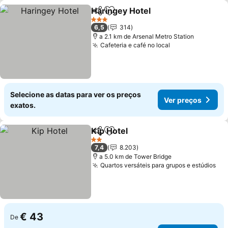
Haringey Hotel
Partilhar
Adicionar aos favoritos
Ver preços
3 Estrelas
6,5
314
a 2.1 km de Arsenal Metro Station
Cafeteria e café no local
Ver preços
Selecione as datas para ver os preços
Ver preços
exatos.
Kip Hotel
Partilhar
Adicionar aos favoritos
Ver preços
2 Estrelas
7,4
8.203
a 5.0 km de Tower Bridge
Quartos versáteis para grupos e estúdios
Ver
€ 43
De