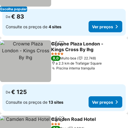
Escolha popular
€ 83
De
Consulte os preços de
4 sites
Ver preços
Crowne Plaza London -
Partilhar
Adicionar aos favoritos
Kings Cross By Ihg
Ver preços
4 Estrelas
8,0
Muito boa
22.748
a 2.3 km de Trafalgar Square
Piscina interna tranquila
Ver preços
€ 125
De
Consulte os preços de
13 sites
Ver preços
Camden Road Hotel
Partilhar
Adicionar aos favoritos
Ver pr
3 Estrelas