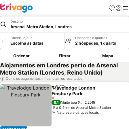
Favoritos
Iniciar
Me
Destino
Arsenal Metro Station, Londres
Check-in/out
Hóspedes e quartos
Escolha as datas
2 hóspedes, 1 quarto.
Ordenar
Filtrar
Mapa
Alojamentos em Londres perto de Arsenal
Metro Station (Londres, Reino Unido)
Como os pagamentos influenciam os resultados
Travelodge London
Partilhar
Adicionar aos favoritos
Finsbury Park
Ver preços
1 Estrelas
8,1
Muito boa
2.206
a 0.4 km de Arsenal Metro Station
Natureza e parques locais
Ver preços
Escolha popular