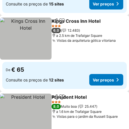
Consulte os preços de
15 sites
Ver preços
Kings Cross Inn Hotel
Partilhar
Adicionar aos favoritos
Ver 
3 Estrelas
6,0
12.483
a 2.5 km de Trafalgar Square
Vistas da arquitetura gótica vitoriana
Ver p
€ 65
De
Consulte os preços de
12 sites
Ver preços
President Hotel
Partilhar
Adicionar aos favoritos
Ver preços
3 Estrelas
8,0
Muito boa
25.447
a 1.6 km de Trafalgar Square
Vistas para o jardim da Russell Square
Ver 