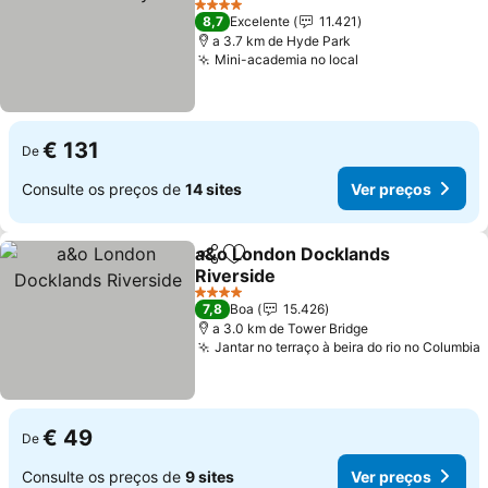
Ver preços
4 Estrelas
8,7
Excelente
11.421
a 3.7 km de Hyde Park
Mini-academia no local
Ver preços
€ 131
De
Consulte os preços de
14 sites
Ver preços
a&o London Docklands
Partilhar
Adicionar aos favoritos
Riverside
Ver preços
4 Estrelas
7,8
Boa
15.426
a 3.0 km de Tower Bridge
Jantar no terraço à beira do rio no Columbia
€ 49
De
Consulte os preços de
9 sites
Ver preços