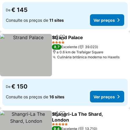
€ 145
De
Consulte os preços de
11 sites
Ver preços
Strand Palace
Partilhar
Adicionar aos favoritos
Ver preços
4 Estrelas
8,7
Excelente
39.023
a 0.6 km de Trafalgar Square
Culinária britânica moderna no Haxells
Ver 
€ 150
De
Consulte os preços de
16 sites
Ver preços
Shangri-La The Shard,
Partilhar
Adicionar aos favoritos
London
Ver preços
5 Estrelas
9,4
Excelente
13.710