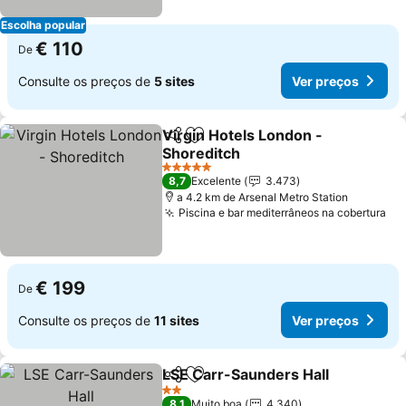
Escolha popular
€ 110
De
Consulte os preços de
5 sites
Ver preços
Virgin Hotels London -
Partilhar
Adicionar aos favoritos
Shoreditch
Ver preços
5 Estrelas
8,7
Excelente
3.473
a 4.2 km de Arsenal Metro Station
Piscina e bar mediterrâneos na cobertura
Ve
€ 199
De
Consulte os preços de
11 sites
Ver preços
LSE Carr-Saunders Hall
Partilhar
Adicionar aos favoritos
Ve
2 Estrelas
8,1
Muito boa
4.340