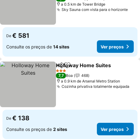
a 0.5 km de Tower Bridge
Sky Sauna com vista para o horizonte
Ver 
€ 581
De
Consulte os preços de
14 sites
Ver preços
Holloway Home Suites
Partilhar
Adicionar aos favoritos
Ver
3 Estrelas
7,7
Boa
468
a 0.9 km de Arsenal Metro Station
Cozinha privativa totalmente equipada
Ver 
€ 138
De
Consulte os preços de
2 sites
Ver preços