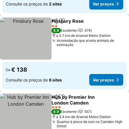
Consulte os preços de
2 sites
Ver preços
Finsbury Rose
Partilhar
Adicionar aos favoritos
Ver preços
2 Estrelas
8,8
Excelente
474
a 0.7 km de Arsenal Metro Station
Acomodação que aceita animais de
estimação
€ 138
De
Consulte os preços de
6 sites
Ver preços
Hub by Premier Inn
Partilhar
Adicionar aos favoritos
London Camden
Ver preços
3 Estrelas
8,9
Excelente
557
a 3.4 km de Arsenal Metro Station
Quartos à prova de som na Camden High
Street