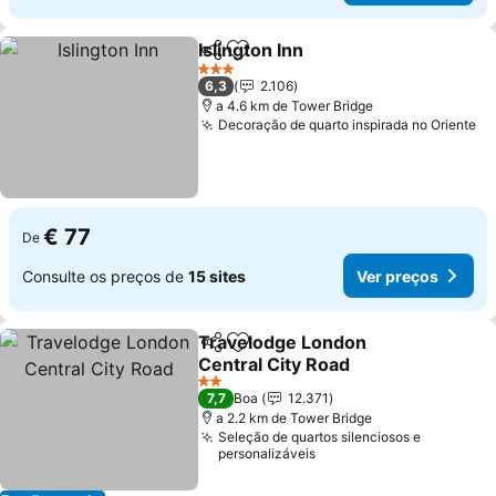
Islington Inn
Partilhar
Adicionar aos favoritos
Ver preços
3 Estrelas
6,3
2.106
a 4.6 km de Tower Bridge
Decoração de quarto inspirada no Oriente
Ve
€ 77
De
Consulte os preços de
15 sites
Ver preços
Travelodge London
Partilhar
Adicionar aos favoritos
Central City Road
Ver preços
2 Estrelas
7,7
Boa
12.371
a 2.2 km de Tower Bridge
Seleção de quartos silenciosos e
personalizáveis