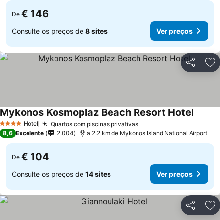
€ 146
De
Consulte os preços de
8 sites
Ver preços
Partilhar
Ad
Mykonos Kosmoplaz Beach Resort Hotel
Hotel
Quartos com piscinas privativas
4 Estrelas
8,6
Excelente
2.004
a 2.2 km de Mykonos Island National Airport
€ 104
De
Consulte os preços de
14 sites
Ver preços
Partilhar
Ad