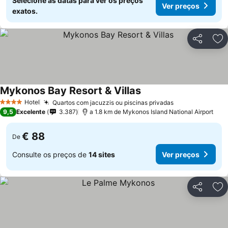
Selecione as datas para ver os preços
Ver preços
exatos.
Partilhar
Ad
Mykonos Bay Resort & Villas
Hotel
Quartos com jacuzzis ou piscinas privadas
4 Estrelas
9,5
Excelente
3.387
a 1.8 km de Mykonos Island National Airport
€ 88
De
Consulte os preços de
14 sites
Ver preços
Partilhar
Ad