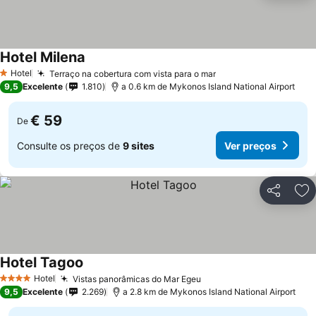
Hotel Milena
Hotel
Terraço na cobertura com vista para o mar
1 Estrelas
9,5
Excelente
1.810
a 0.6 km de Mykonos Island National Airport
€ 59
De
Consulte os preços de
9 sites
Ver preços
Partilhar
Ad
Hotel Tagoo
Hotel
Vistas panorâmicas do Mar Egeu
4 Estrelas
9,5
Excelente
2.269
a 2.8 km de Mykonos Island National Airport