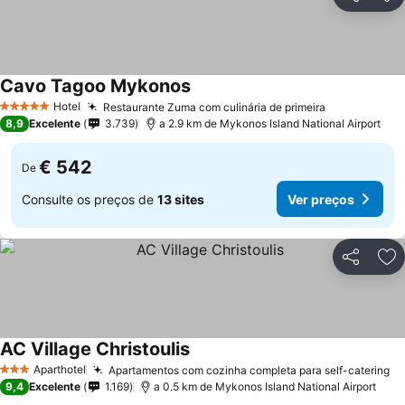
Partilhar
Ad
Cavo Tagoo Mykonos
Hotel
Restaurante Zuma com culinária de primeira
5 Estrelas
8,9
Excelente
3.739
a 2.9 km de Mykonos Island National Airport
€ 542
De
Consulte os preços de
13 sites
Ver preços
Partilhar
Ad
AC Village Christoulis
Aparthotel
Apartamentos com cozinha completa para self-catering
3 Estrelas
9,4
Excelente
1.169
a 0.5 km de Mykonos Island National Airport