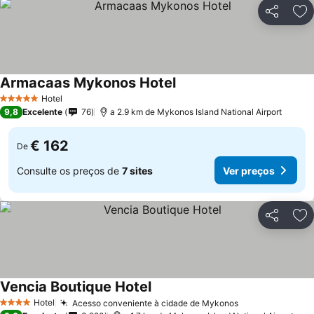
Partilhar
Ad
Armacaas Mykonos Hotel
Hotel
5 Estrelas
9,8
Excelente
76
a 2.9 km de Mykonos Island National Airport
€ 162
De
Consulte os preços de
7 sites
Ver preços
Partilhar
Ad
Vencia Boutique Hotel
Hotel
Acesso conveniente à cidade de Mykonos
4 Estrelas