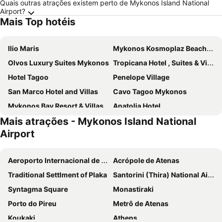
Quais outras atrações existem perto de Mykonos Island National
Airport?
Mais Top hotéis
Ilio Maris
Mykonos Kosmoplaz Beach Resort Hotel
Olvos Luxury Suites Mykonos
Tropicana Hotel , Suites & Villas Mykonos
Hotel Tagoo
Penelope Village
San Marco Hotel and Villas
Cavo Tagoo Mykonos
Mykonos Bay Resort & Villas
Anatolia Hotel
Mais atrações - Mykonos Island National
Matogianni Hotel
Archipelagos Hotel
Airport
Eternal Suites
My Mykonos Hotel
Aeolos Resort
Lithos by Spyros & Flora
Aeroporto Internacional de Atenas
Acrópole de Atenas
Kouros Hotel & Suites
Cape Mykonos
Traditional Settlment of Plaka
Santorini (Thira) National Airport
Paradise Beach Resort
Yiannaki Hotel
Syntagma Square
Monastiraki
Pietra e Mare - Mykonos Moments by Mr and Mrs White
Palladium Hotel
Porto do Pireu
Metrô de Atenas
Greco Philia Hotel Boutique
Petasos Chic Hotel
Koukaki
Athens
Absolute Mykonos Suites & More
Grace Mykonos