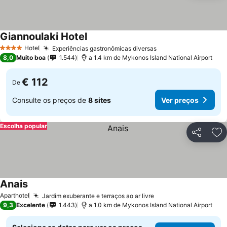
Giannoulaki Hotel
Hotel
Experiências gastronômicas diversas
4 Estrelas
8,0
Muito boa
1.544
a 1.4 km de Mykonos Island National Airport
€ 112
De
Consulte os preços de
8 sites
Ver preços
Escolha popular
Partilhar
Ad
Anais
Aparthotel
Jardim exuberante e terraços ao ar livre
9,3
Excelente
1.443
a 1.0 km de Mykonos Island National Airport