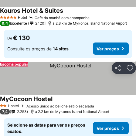
Kouros Hotel & Suites
Hotel
Café da manhã com champanhe
5 Estrelas
9,4
Excelente
2.120
a 2.8 km de Mykonos Island National Airport
€ 130
De
Consulte os preços de
14 sites
Ver preços
Escolha popular
Partilhar
Ad
MyCocoon Hostel
Hostel
Acesso único ao beliche estilo escalada
2 Estrelas
7,4
2.253
a 2.2 km de Mykonos Island National Airport
Selecione as datas para ver os preços
Ver preços
exatos.