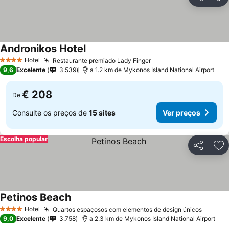
Partilhar
Ad
Andronikos Hotel
Hotel
Restaurante premiado Lady Finger
4 Estrelas
9,6
Excelente
3.539
a 1.2 km de Mykonos Island National Airport
€ 208
De
Consulte os preços de
15 sites
Ver preços
Escolha popular
Partilhar
Ad
Petinos Beach
Hotel
Quartos espaçosos com elementos de design únicos
4 Estrelas
9,0
Excelente
3.758
a 2.3 km de Mykonos Island National Airport