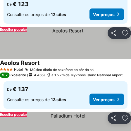
€ 123
De
Consulte os preços de
12 sites
Ver preços
Escolha popular
Partilhar
Ad
Aeolos Resort
Hotel
Música diária de saxofone ao pôr do sol
4 Estrelas
9,7
Excelente
4.465
a 1.5 km de Mykonos Island National Airport
€ 137
De
Consulte os preços de
13 sites
Ver preços
Escolha popular
Partilhar
Ad