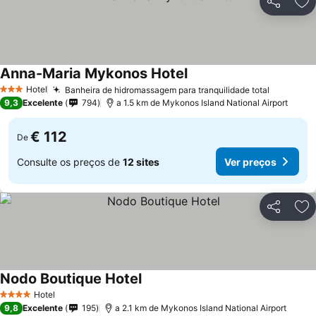
Partilhar
Ad
Anna-Maria Mykonos Hotel
Hotel
Banheira de hidromassagem para tranquilidade total
3 Estrelas
9,3
Excelente
794
a 1.5 km de Mykonos Island National Airport
€ 112
De
Consulte os preços de
12 sites
Ver preços
Partilhar
Ad
Nodo Boutique Hotel
Hotel
4 Estrelas
9,8
Excelente
195
a 2.1 km de Mykonos Island National Airport