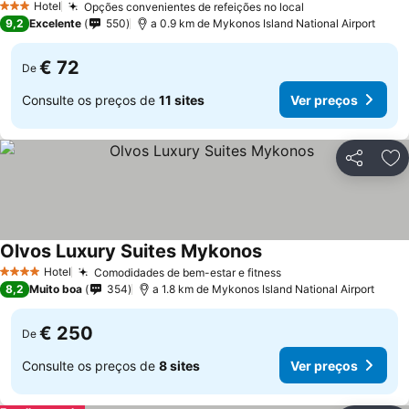
Hotel
Opções convenientes de refeições no local
3 Estrelas
9,2
Excelente
550
a 0.9 km de Mykonos Island National Airport
€ 72
De
Consulte os preços de
11 sites
Ver preços
Partilhar
Ad
Olvos Luxury Suites Mykonos
Hotel
Comodidades de bem-estar e fitness
4 Estrelas
8,2
Muito boa
354
a 1.8 km de Mykonos Island National Airport
€ 250
De
Consulte os preços de
8 sites
Ver preços