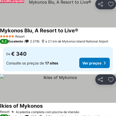
Escolha popular
Partilhar
Ad
Mykonos Blu, A Resort to Live®
Resort
5 Estrelas
9,2
Excelente
2.378
a 2.1 km de Mykonos Island National Airport
€ 340
De
Consulte os preços de
17 sites
Ver preços
Partilhar
Ad
Ikies of Mykonos
Resort
Academia completa com piscina de imersão