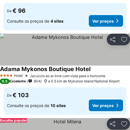
€ 96
De
Consulte os preços de
4 sites
Ver preços
Partilhar
Ad
Adama Mykonos Boutique Hotel
Hotel
Jacuzzis ao ar livre com vista para o horizonte
4 Estrelas
9,5
Excelente
904
a 0.5 km de Mykonos Island National Airport
€ 103
De
Consulte os preços de
10 sites
Ver preços
Escolha popular
Partilhar
Ad