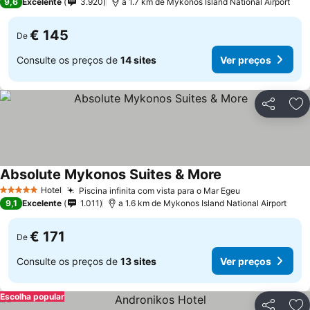
9,6
Excelente
3.920
a 1.7 km de Mykonos Island National Airport
€ 145
De
Consulte os preços de
14 sites
Ver preços
Partilhar
Ad
Absolute Mykonos Suites & More
Hotel
Piscina infinita com vista para o Mar Egeu
5 Estrelas
9,1
Excelente
1.011
a 1.6 km de Mykonos Island National Airport
€ 171
De
Consulte os preços de
13 sites
Ver preços
Escolha popular