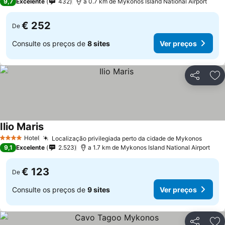
9,7
Excelente
432
a 0.7 km de Mykonos Island National Airport
€ 252
De
Consulte os preços de
8 sites
Ver preços
Partilhar
Ad
Ilio Maris
Hotel
Localização privilegiada perto da cidade de Mykonos
4 Estrelas
9,1
Excelente
2.523
a 1.7 km de Mykonos Island National Airport
€ 123
De
Consulte os preços de
9 sites
Ver preços