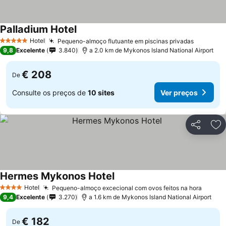
Palladium Hotel
Hotel
Pequeno-almoço flutuante em piscinas privadas
5 Estrelas
9,8
Excelente
3.840
a 2.0 km de Mykonos Island National Airport
€ 208
De
Consulte os preços de
10 sites
Ver preços
Partilhar
Ad
Hermes Mykonos Hotel
Hotel
Pequeno-almoço excecional com ovos feitos na hora
4 Estrelas
9,4
Excelente
3.270
a 1.6 km de Mykonos Island National Airport
€ 182
De