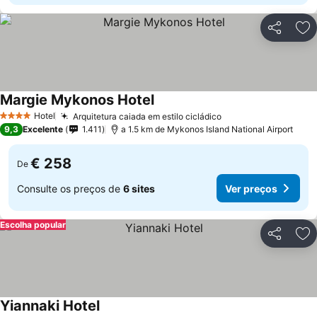
Partilhar
Ad
Margie Mykonos Hotel
Hotel
Arquitetura caiada em estilo cicládico
4 Estrelas
9,3
Excelente
1.411
a 1.5 km de Mykonos Island National Airport
€ 258
De
Consulte os preços de
6 sites
Ver preços
Escolha popular
Partilhar
Ad
Yiannaki Hotel