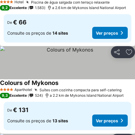
Hotel
Piscina de água salgada com terraço relaxante
4 Estrelas
9,2
Excelente
1.583
a 2.6 km de Mykonos Island National Airport
€ 66
De
Consulte os preços de
14 sites
Ver preços
Partilhar
Ad
Colours of Mykonos
Aparthotel
Suítes com cozinha compacta para self-catering
4 Estrelas
9,3
Excelente
524
a 2.2 km de Mykonos Island National Airport
€ 131
De
Consulte os preços de
13 sites
Ver preços