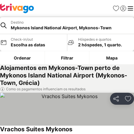
Favoritos
Iniciar
Me
Destino
Mykonos Island National Airport, Mykonos-Town
Check-in/out
Hóspedes e quartos
Escolha as datas
2 hóspedes, 1 quarto.
Ordenar
Filtrar
Mapa
Alojamentos em Mykonos-Town perto de
Mykonos Island National Airport (Mykonos-
Town, Grécia)
Como os pagamentos influenciam os resultados
Partilhar
Ad
Vrachos Suites Mykonos