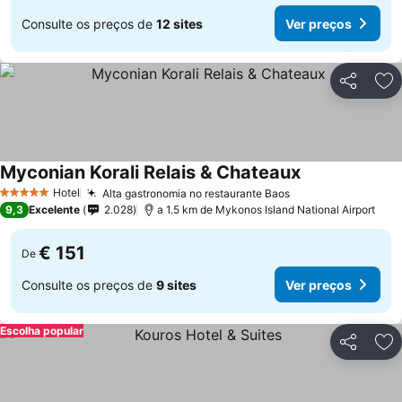
Consulte os preços de
12 sites
Ver preços
Partilhar
Ad
Myconian Korali Relais & Chateaux
Hotel
Alta gastronomia no restaurante Baos
5 Estrelas
9,3
Excelente
2.028
a 1.5 km de Mykonos Island National Airport
€ 151
De
Consulte os preços de
9 sites
Ver preços
Escolha popular
Partilhar
Ad