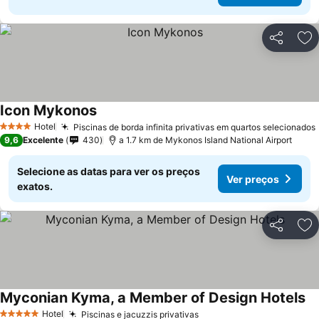
Partilhar
Ad
Icon Mykonos
Hotel
Piscinas de borda infinita privativas em quartos selecionados
4 Estrelas
9,6
Excelente
430
a 1.7 km de Mykonos Island National Airport
Selecione as datas para ver os preços
Ver preços
exatos.
Partilhar
Ad
Myconian Kyma, a Member of Design Hotels
Hotel
Piscinas e jacuzzis privativas
5 Estrelas