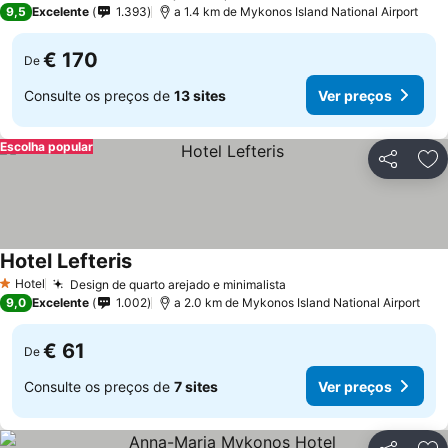
9,5
Excelente
1.393
a 1.4 km de Mykonos Island National Airport
€ 170
De
Consulte os preços de
13 sites
Ver preços
Escolha popular
Partilhar
Ad
Hotel Lefteris
Hotel
Design de quarto arejado e minimalista
1 Estrelas
9,0
Excelente
1.002
a 2.0 km de Mykonos Island National Airport
€ 61
De
Consulte os preços de
7 sites
Ver preços