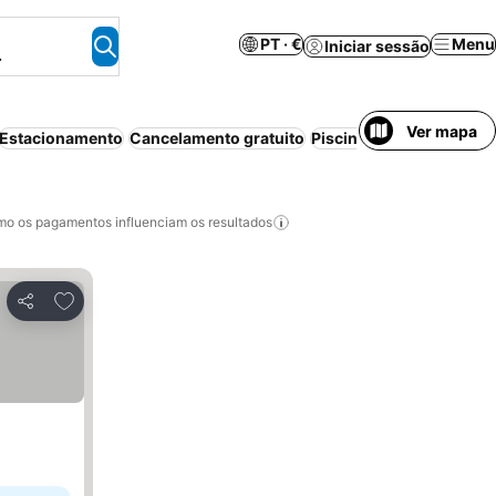
PT · €
Menu
Iniciar sessão
.
Ver mapa
Estacionamento
Cancelamento gratuito
Piscina
Aparthotel
Wi-f
o os pagamentos influenciam os resultados
Adicionar aos favoritos
Partilhar