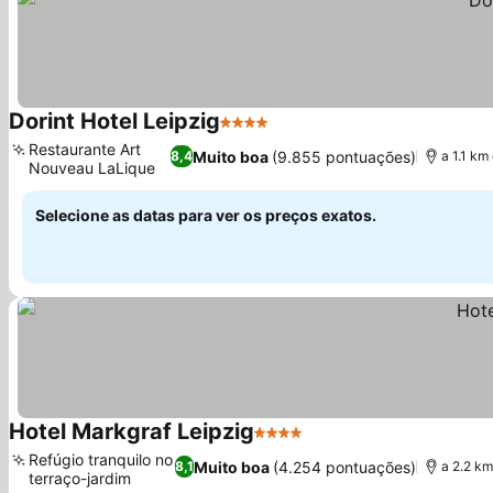
Dorint Hotel Leipzig
4 Estrelas
Ver preços
Restaurante Art
Muito boa
(9.855 pontuações)
8,4
a 1.1 km
Nouveau LaLique
Ver preços
Selecione as datas para ver os preços exatos.
Hotel Markgraf Leipzig
4 Estrelas
Ver preços
Refúgio tranquilo no
Muito boa
(4.254 pontuações)
8,1
a 2.2 km
terraço-jardim