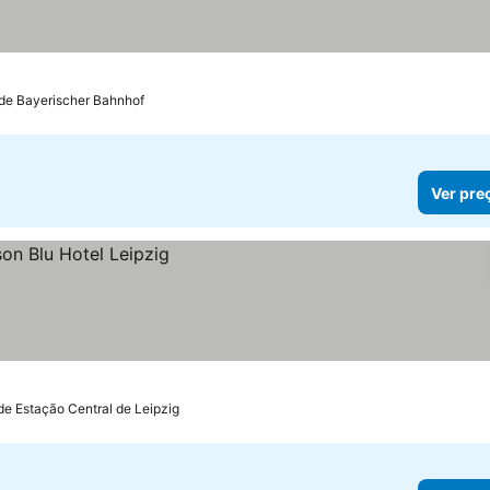
elas
er preços
 de Bayerischer Bahnhof
Ver pre
de Estação Central de Leipzig