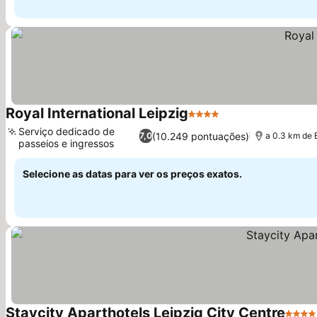
Royal International Leipzig
4 Estrelas
Ver preços
Serviço dedicado de
(10.249 pontuações)
7,0
a 0.3 km de 
passeios e ingressos
Ver preços
Selecione as datas para ver os preços exatos.
Staycity Aparthotels Leipzig City Centre