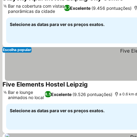
4 Estr
Bar na cobertura com vistas
Excelente
(9.456 pontuações)
8,7
panorâmicas da cidade
Ver preços
Selecione as datas para ver os preços exatos.
Escolha popular
Five Elements Hostel Leipzig
Ver preços
Bar e lounge
Excelente
(9.526 pontuações)
8,5
a 0.6 km d
animados no local
Ver preços
Selecione as datas para ver os preços exatos.