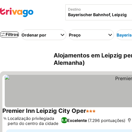
Destino
Filtros
Ordenar por
Preço
Bayeri
Alojamentos em Leipzig per
Alemanha)
Premier Inn Leipzig City Oper
3 Estrelas
Ver preços
Localização privilegiada
Excelente
(7.296 pontuações)
8,8
perto do centro da cidade
Ver preços