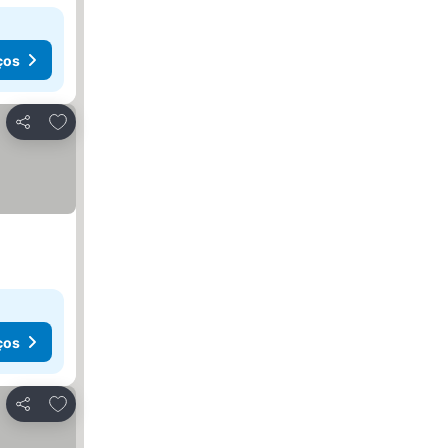
ços
Adicionar aos favoritos
Partilhar
ços
Adicionar aos favoritos
Partilhar