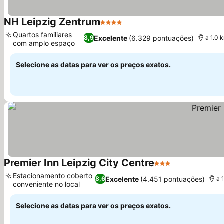
NH Leipzig Zentrum
4 Estrelas
Ver preços
Quartos familiares
Excelente
(6.329 pontuações)
8,9
a 1.0 
com amplo espaço
Ver preços
Selecione as datas para ver os preços exatos.
Premier Inn Leipzig City Centre
3 Estrelas
Ver preços
Estacionamento coberto
Excelente
(4.451 pontuações)
8,6
a 
conveniente no local
Ver preços
Selecione as datas para ver os preços exatos.