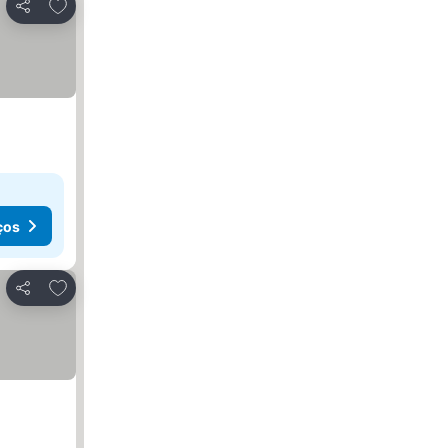
Adicionar aos favoritos
Partilhar
ços
Adicionar aos favoritos
Partilhar