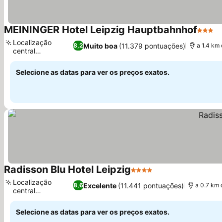
MEININGER Hotel Leipzig Hauptbahnhof
3 Estr
V
Localização
Muito boa
(11.379 pontuações)
8,2
a 1.4 km
central
Ver preços
privilegiada
Selecione as datas para ver os preços exatos.
Radisson Blu Hotel Leipzig
4 Estrelas
Ver preços
Localização
Excelente
(11.441 pontuações)
8,6
a 0.7 km 
central
Ver preços
privilegiada
Selecione as datas para ver os preços exatos.