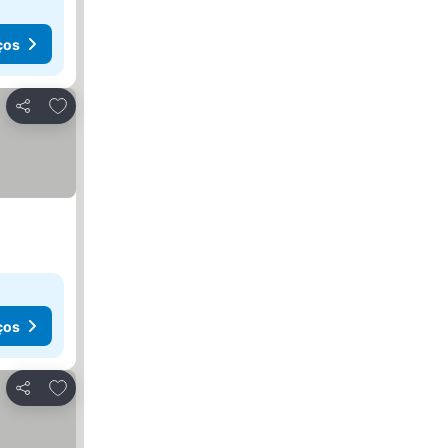
ços
Adicionar aos favoritos
Partilhar
ços
Adicionar aos favoritos
Partilhar