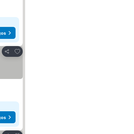
ços
Adicionar aos favoritos
Partilhar
ços