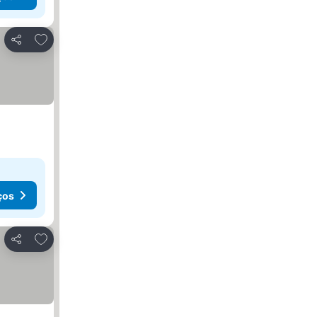
Adicionar aos favoritos
Partilhar
ços
Adicionar aos favoritos
Partilhar