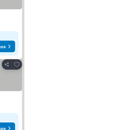
ços
Adicionar aos favoritos
Partilhar
ços