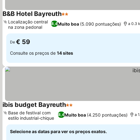
B&B Hotel Bayreuth
2 Estrelas
Ver preços
Localização central
Muito boa
(5.090 pontuações)
8,4
a 0.3 
na zona pedonal
Ver preços
€ 59
De
Consulte os preços de
14 sites
ibis budget Bayreuth
2 Estrelas
Ver preços
Base de festival com
Muito boa
(4.250 pontuações)
8,4
a 
estilo industrial-chique
Ver preços
Selecione as datas para ver os preços exatos.