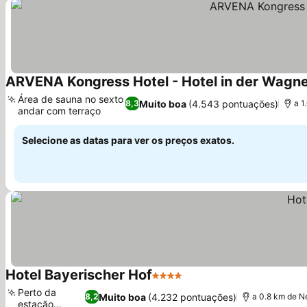
ARVENA Kongress Hotel - Hotel in der Wagn
Área de sauna no sexto
Muito boa
(4.543 pontuações)
8,3
a 1
andar com terraço
Ver preços
Selecione as datas para ver os preços exatos.
Hotel Bayerischer Hof
4 Estrelas
Ver preços
Perto da
Muito boa
(4.232 pontuações)
8,2
a 0.8 km de N
estação