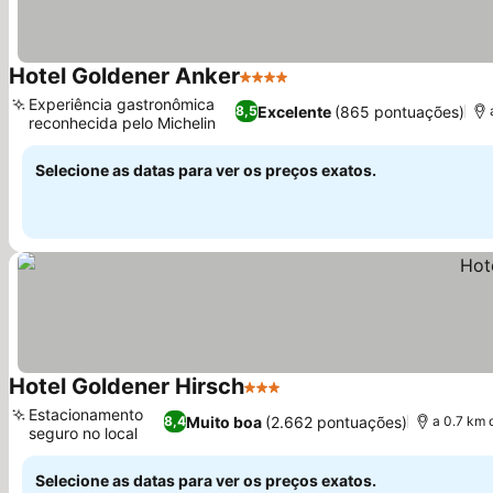
Hotel Goldener Anker
4 Estrelas
Ver preços
Experiência gastronômica
Excelente
(865 pontuações)
8,5
reconhecida pelo Michelin
Ver preços
Selecione as datas para ver os preços exatos.
Hotel Goldener Hirsch
3 Estrelas
Ver preços
Estacionamento
Muito boa
(2.662 pontuações)
8,4
a 0.7 km 
seguro no local
Ver preços
Selecione as datas para ver os preços exatos.