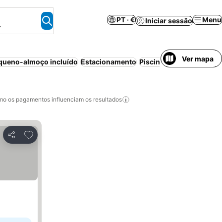
PT · €
Menu
Iniciar sessão
.
Ver mapa
queno-almoço incluído
Estacionamento
Piscina
Animais permit
o os pagamentos influenciam os resultados
Adicionar aos favoritos
Partilhar