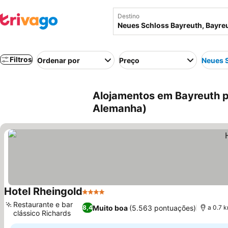
Destino
Filtros
Ordenar por
Preço
Neues 
Alojamentos em Bayreuth p
Alemanha)
Hotel Rheingold
4 Estrelas
Ver preços
Restaurante e bar
Muito boa
(5.563 pontuações)
8,4
a 0.7 
clássico Richards
Ver preços