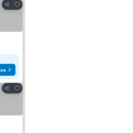
Adicionar aos favoritos
Partilhar
ços
Adicionar aos favoritos
Partilhar