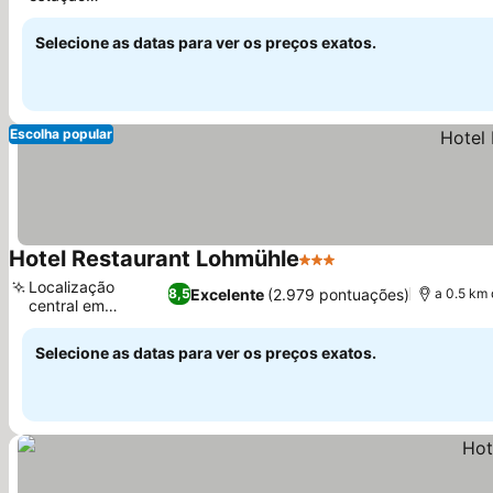
Ver preços
central
Selecione as datas para ver os preços exatos.
Escolha popular
Hotel Restaurant Lohmühle
3 Estrelas
Ver preços
Localização
Excelente
(2.979 pontuações)
8,5
a 0.5 km
central em
Ver preços
Bayreuth
Selecione as datas para ver os preços exatos.