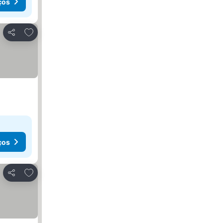
ços
Adicionar aos favoritos
Partilhar
ços
Adicionar aos favoritos
Partilhar