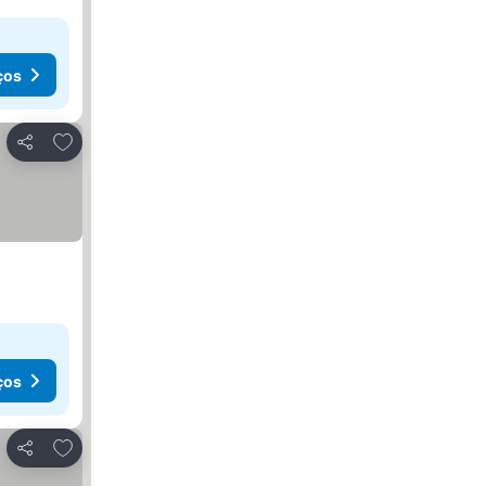
ços
Adicionar aos favoritos
Partilhar
ços
Adicionar aos favoritos
Partilhar