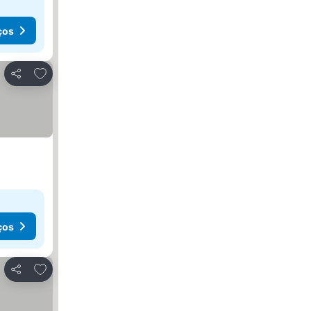
ços
Adicionar aos favoritos
Partilhar
ços
Adicionar aos favoritos
Partilhar