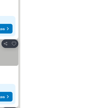
ços
Adicionar aos favoritos
Partilhar
ços