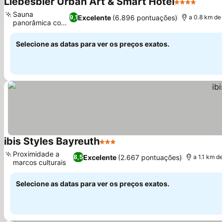
Liebesbier Urban Art & Smart Hotel
4 Estrelas
Ver p
Sauna
Excelente
(6.896 pontuações)
9,1
a 0.8 km de
panorâmica com
Ver preços
vista
Selecione as datas para ver os preços exatos.
ibis Styles Bayreuth
3 Estrelas
Ver preços
Proximidade a
Excelente
(2.667 pontuações)
8,5
a 1.1 km 
marcos culturais
Ver preços
Selecione as datas para ver os preços exatos.