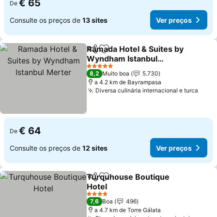
€ 65
De
Consulte os preços de
13 sites
Ver preços
Ramada Hotel & Suites by
Partilhar
Adicionar aos favoritos
Wyndham Istanbul
Merter
5 Estrelas
8,2
Muito boa
5.730
a 4.2 km de Bayrampasa
Diversa culinária internacional e turca
€ 64
De
Consulte os preços de
12 sites
Ver preços
Turquhouse Boutique
Partilhar
Adicionar aos favoritos
Hotel
4 Estrelas
7,6
Boa
496
a 4.7 km de Torre Gálata