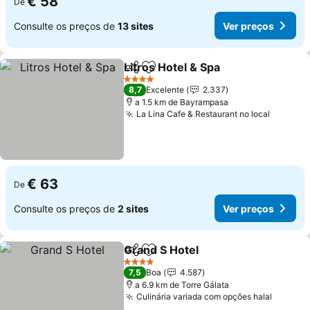
€ 58
De
Consulte os preços de
13 sites
Ver preços
Litros Hotel & Spa
Partilhar
Adicionar aos favoritos
4 Estrelas
8,7
Excelente
2.337
a 1.5 km de Bayrampasa
La Lina Cafe & Restaurant no local
€ 63
De
Consulte os preços de
2 sites
Ver preços
Grand S Hotel
Partilhar
Adicionar aos favoritos
4 Estrelas
7,5
Boa
4.587
a 6.9 km de Torre Gálata
Culinária variada com opções halal