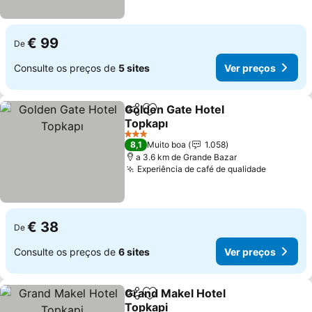
€ 99
De
Consulte os preços de
5 sites
Ver preços
Golden Gate Hotel
Partilhar
Adicionar aos favoritos
Topkapı
3 Estrelas
8,1
Muito boa
1.058
a 3.6 km de Grande Bazar
Experiência de café de qualidade
€ 38
De
Consulte os preços de
6 sites
Ver preços
Grand Makel Hotel
Partilhar
Adicionar aos favoritos
Topkapi