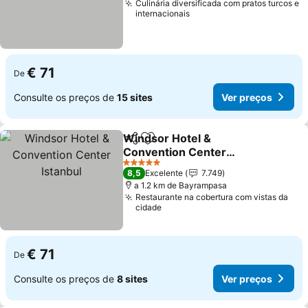
Culinária diversificada com pratos turcos e
internacionais
€ 71
De
Consulte os preços de
15 sites
Ver preços
Windsor Hotel &
Partilhar
Adicionar aos favoritos
Convention Center
Istanbul
5 Estrelas
8,5
Excelente
7.749
a 1.2 km de Bayrampasa
Restaurante na cobertura com vistas da
cidade
€ 71
De
Consulte os preços de
8 sites
Ver preços