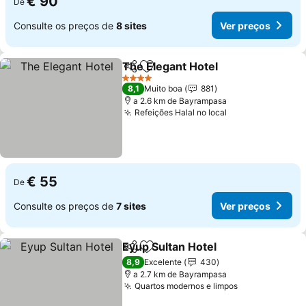
€ 90
De
Consulte os preços de
8 sites
Ver preços
The Elegant Hotel
Partilhar
Adicionar aos favoritos
4 Estrelas
8,1
Muito boa
881
a 2.6 km de Bayrampasa
Refeições Halal no local
€ 55
De
Consulte os preços de
7 sites
Ver preços
Eyup Sultan Hotel
Partilhar
Adicionar aos favoritos
8,9
Excelente
430
a 2.7 km de Bayrampasa
Quartos modernos e limpos