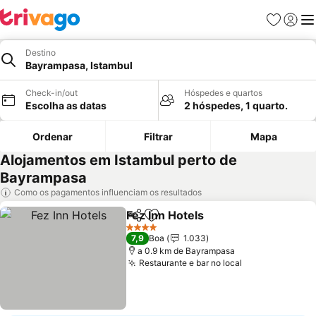
Favoritos
Iniciar
Me
Destino
Bayrampasa, Istambul
Check-in/out
Hóspedes e quartos
Escolha as datas
2 hóspedes, 1 quarto.
Ordenar
Filtrar
Mapa
Alojamentos em Istambul perto de
Bayrampasa
Como os pagamentos influenciam os resultados
Fez Inn Hotels
Partilhar
Adicionar aos favoritos
4 Estrelas
7,9
Boa
1.033
a 0.9 km de Bayrampasa
Restaurante e bar no local