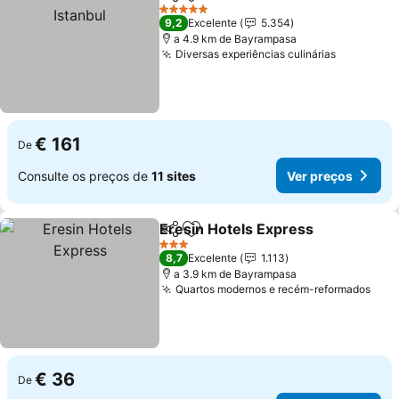
Partilhar
Adicionar aos favoritos
5 Estrelas
9,2
Excelente
5.354
a 4.9 km de Bayrampasa
Diversas experiências culinárias
€ 161
De
Consulte os preços de
11 sites
Ver preços
Eresin Hotels Express
Partilhar
Adicionar aos favoritos
3 Estrelas
8,7
Excelente
1.113
a 3.9 km de Bayrampasa
Quartos modernos e recém-reformados
€ 36
De