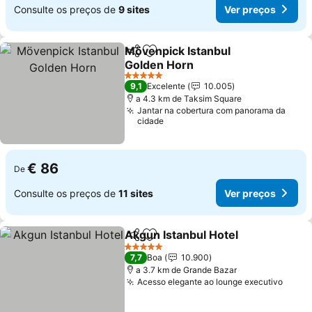
Consulte os preços de
9 sites
Ver preços
Mövenpick Istanbul
Partilhar
Adicionar aos favoritos
Golden Horn
5 Estrelas
9,1
Excelente
10.005
a 4.3 km de Taksim Square
Jantar na cobertura com panorama da
cidade
€ 86
De
Consulte os preços de
11 sites
Ver preços
Akgun Istanbul Hotel
Partilhar
Adicionar aos favoritos
5 Estrelas
7,7
Boa
10.900
a 3.7 km de Grande Bazar
Acesso elegante ao lounge executivo