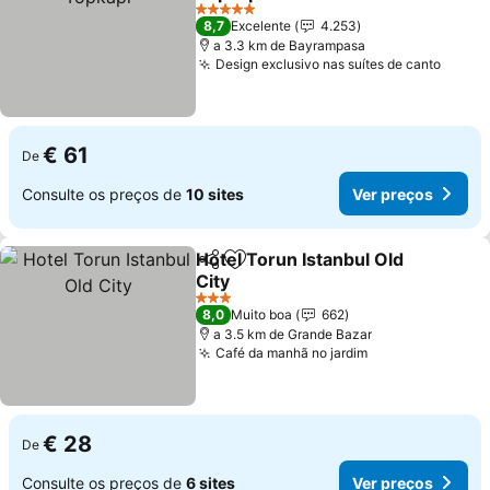
5 Estrelas
8,7
Excelente
4.253
a 3.3 km de Bayrampasa
Design exclusivo nas suítes de canto
€ 61
De
Consulte os preços de
10 sites
Ver preços
Hotel Torun Istanbul Old
Partilhar
Adicionar aos favoritos
City
3 Estrelas
8,0
Muito boa
662
a 3.5 km de Grande Bazar
Café da manhã no jardim
€ 28
De
Consulte os preços de
6 sites
Ver preços