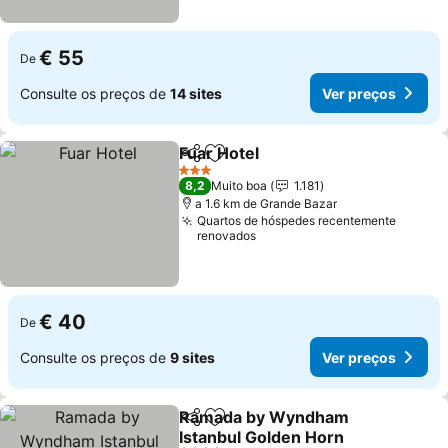
€ 55
De
Consulte os preços de
14 sites
Ver preços
Fuar Hotel
Partilhar
Adicionar aos favoritos
3 Estrelas
8,2
Muito boa
1.181
a 1.6 km de Grande Bazar
Quartos de hóspedes recentemente
renovados
€ 40
De
Consulte os preços de
9 sites
Ver preços
Ramada by Wyndham
Partilhar
Adicionar aos favoritos
Istanbul Golden Horn