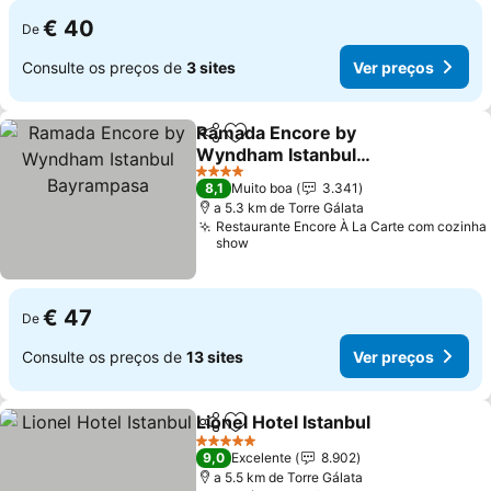
€ 40
De
Consulte os preços de
3 sites
Ver preços
Ramada Encore by
Partilhar
Adicionar aos favoritos
Wyndham Istanbul
Bayrampasa
4 Estrelas
8,1
Muito boa
3.341
a 5.3 km de Torre Gálata
Restaurante Encore À La Carte com cozinha
show
€ 47
De
Consulte os preços de
13 sites
Ver preços
Lionel Hotel Istanbul
Partilhar
Adicionar aos favoritos
5 Estrelas
9,0
Excelente
8.902
a 5.5 km de Torre Gálata