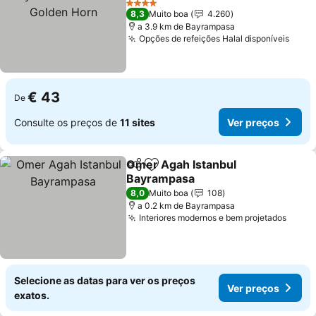
4 Estrelas
8,3
Muito boa
4.260
a 3.9 km de Bayrampasa
Opções de refeições Halal disponíveis
€ 43
De
Consulte os preços de
11 sites
Ver preços
Omer Agah Istanbul
Partilhar
Adicionar aos favoritos
Bayrampasa
8,0
Muito boa
108
a 0.2 km de Bayrampasa
Interiores modernos e bem projetados
Selecione as datas para ver os preços
Ver preços
exatos.