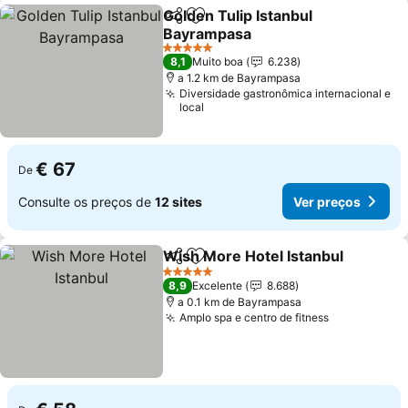
Golden Tulip Istanbul
Partilhar
Adicionar aos favoritos
Bayrampasa
5 Estrelas
8,1
Muito boa
6.238
a 1.2 km de Bayrampasa
Diversidade gastronômica internacional e
local
€ 67
De
Consulte os preços de
12 sites
Ver preços
Wish More Hotel Istanbul
Partilhar
Adicionar aos favoritos
5 Estrelas
8,9
Excelente
8.688
a 0.1 km de Bayrampasa
Amplo spa e centro de fitness