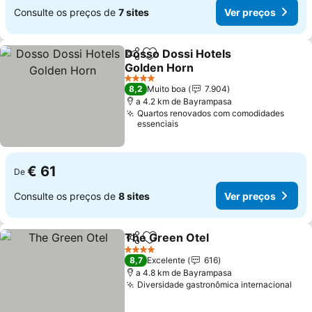
Consulte os preços de
7 sites
Ver preços
Dosso Dossi Hotels
Partilhar
Adicionar aos favoritos
Golden Horn
4 Estrelas
8,2
Muito boa
7.904
a 4.2 km de Bayrampasa
Quartos renovados com comodidades
essenciais
€ 61
De
Consulte os preços de
8 sites
Ver preços
The Green Otel
Partilhar
Adicionar aos favoritos
4 Estrelas
8,7
Excelente
616
a 4.8 km de Bayrampasa
Diversidade gastronômica internacional