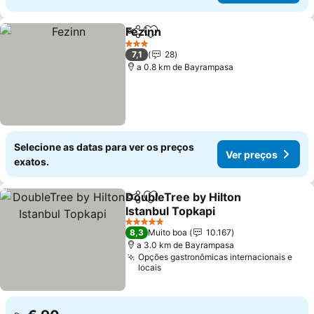
Fezinn
Partilhar
Adicionar aos favoritos
3 Estrelas
7,1
28
a 0.8 km de Bayrampasa
Selecione as datas para ver os preços
Ver preços
exatos.
DoubleTree by Hilton
Partilhar
Adicionar aos favoritos
Istanbul Topkapi
5 Estrelas
8,3
Muito boa
10.167
a 3.0 km de Bayrampasa
Opções gastronômicas internacionais e
locais