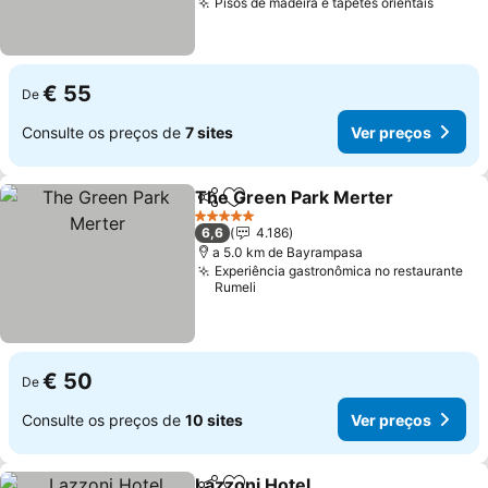
Pisos de madeira e tapetes orientais
€ 55
De
Consulte os preços de
7 sites
Ver preços
The Green Park Merter
Partilhar
Adicionar aos favoritos
5 Estrelas
6,6
4.186
a 5.0 km de Bayrampasa
Experiência gastronômica no restaurante
Rumeli
€ 50
De
Consulte os preços de
10 sites
Ver preços
Lazzoni Hotel