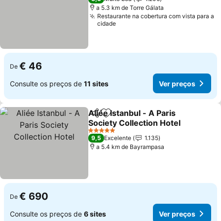
a 5.3 km de Torre Gálata
Restaurante na cobertura com vista para a
cidade
€ 46
De
Consulte os preços de
11 sites
Ver preços
Aliée Istanbul - A Paris
Partilhar
Adicionar aos favoritos
Society Collection Hotel
5 Estrelas
9,5
Excelente
1.135
a 5.4 km de Bayrampasa
€ 690
De
Consulte os preços de
6 sites
Ver preços