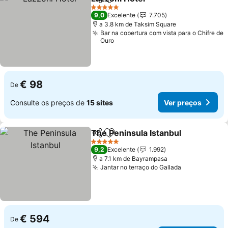
Partilhar
Adicionar aos favoritos
5 Estrelas
9,0
Excelente
7.705
a 3.8 km de Taksim Square
Bar na cobertura com vista para o Chifre de
Ouro
€ 98
De
Consulte os preços de
15 sites
Ver preços
The Peninsula Istanbul
Partilhar
Adicionar aos favoritos
5 Estrelas
9,2
Excelente
1.992
a 7.1 km de Bayrampasa
Jantar no terraço do Gallada
€ 594
De