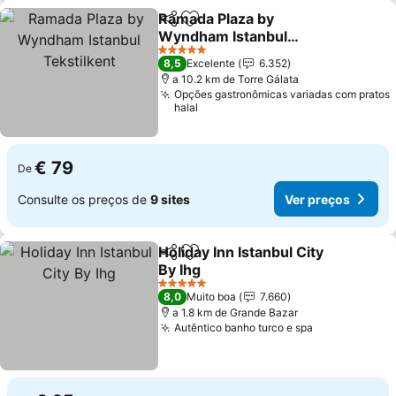
Ramada Plaza by
Partilhar
Adicionar aos favoritos
Wyndham Istanbul
Tekstilkent
5 Estrelas
8,5
Excelente
6.352
a 10.2 km de Torre Gálata
Opções gastronômicas variadas com pratos
halal
€ 79
De
Consulte os preços de
9 sites
Ver preços
Holiday Inn Istanbul City
Partilhar
Adicionar aos favoritos
By Ihg
5 Estrelas
8,0
Muito boa
7.660
a 1.8 km de Grande Bazar
Autêntico banho turco e spa