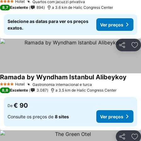
Hotel
Quartos com jacuzzi privativa
Ver preços
4 Estrelas
8,7
Excelente
894
a 3.6 km de Halic Congress Center
Selecione as datas para ver os preços
Ver preços
exatos.
Partilhar
Ad
Ramada by Wyndham Istanbul Alibeykoy
Ver p
Hotel
Gastronomia internacional e turca
Ver preços
4 Estrelas
8,8
Excelente
3.087
a 3.5 km de Halic Congress Center
€ 90
De
Consulte os preços de
8 sites
Ver preços
Partilhar
Ad