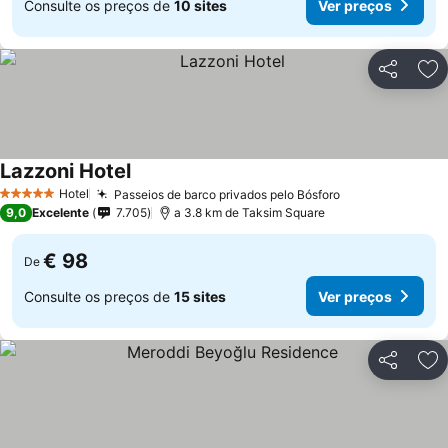
Consulte os preços de
10 sites
Ver preços
Partilhar
Ad
Lazzoni Hotel
Ver preços
Hotel
Passeios de barco privados pelo Bósforo
Ver preços
5 Estrelas
9,0
Excelente
7.705
a 3.8 km de Taksim Square
€ 98
De
Consulte os preços de
15 sites
Ver preços
Partilhar
Ad