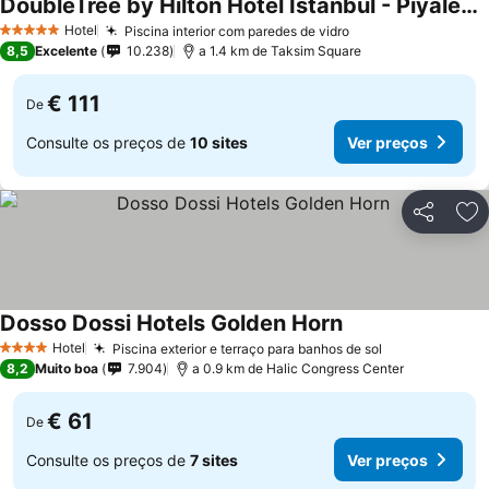
DoubleTree by Hilton Hotel Istanbul - Piyalepasa
Ver preços
Hotel
Piscina interior com paredes de vidro
Ver preços
5 Estrelas
8,5
Excelente
10.238
a 1.4 km de Taksim Square
€ 111
De
Consulte os preços de
10 sites
Ver preços
Partilhar
Ad
Dosso Dossi Hotels Golden Horn
Ver preços
Hotel
Piscina exterior e terraço para banhos de sol
Ver preços
4 Estrelas
8,2
Muito boa
7.904
a 0.9 km de Halic Congress Center
€ 61
De
Consulte os preços de
7 sites
Ver preços