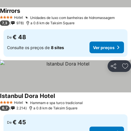
Mirrors
Ver preços
Hotel
Unidades de luxo com banheiras de hidromassagem
Ver pr
4 Estrelas
7,3
978
a 0.6 km de Taksim Square
€ 48
De
Consulte os preços de
8 sites
Ver preços
Partilhar
Ad
Istanbul Dora Hotel
Ver preços
Hotel
Hammam e spa turco tradicional
Ver preços
4 Estrelas
6,7
2.214
a 0.8 km de Taksim Square
€ 45
De