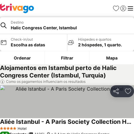
Favoritos
Iniciar
Me
Destino
Halic Congress Center, Istambul
Check-in/out
Hóspedes e quartos
Escolha as datas
2 hóspedes, 1 quarto.
Ordenar
Filtrar
Mapa
Alojamentos em Istambul perto de Halic
Congress Center (Istambul, Turquia)
Como os pagamentos influenciam os resultados
Partilhar
Ad
Aliée Istanbul - A Paris Society Collection Hotel
Ver preços
Hotel
5 Estrelas