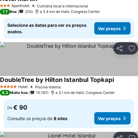
Ver preços
Aparthotel
Culinária local e internacional
Ver preços
3 Estrelas
7,7
Boa
225
a 3.4 km de Halic Congress Center
Selecione as datas para ver os preços
Ver preços
exatos.
Partilhar
Ad
DoubleTree by Hilton Istanbul Topkapi
Ver preço
Hotel
Piscina interna
Ver preços
5 Estrelas
8,3
Muito boa
10.167
a 3.1 km de Halic Congress Center
€ 90
De
Consulte os preços de
8 sites
Ver preços