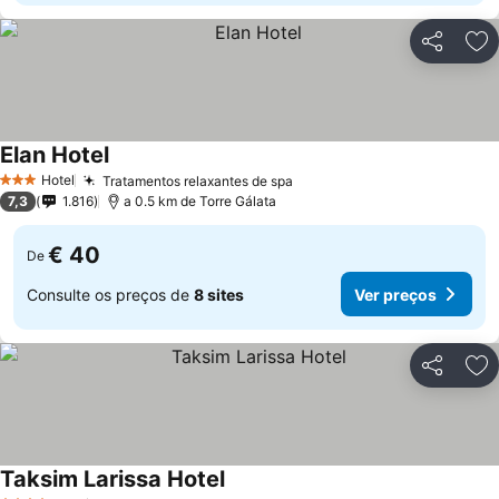
Partilhar
Ad
Elan Hotel
Ver preços
Hotel
Tratamentos relaxantes de spa
Ver preços
3 Estrelas
7,3
1.816
a 0.5 km de Torre Gálata
€ 40
De
Consulte os preços de
8 sites
Ver preços
Partilhar
Ad
Taksim Larissa Hotel
Ver preços