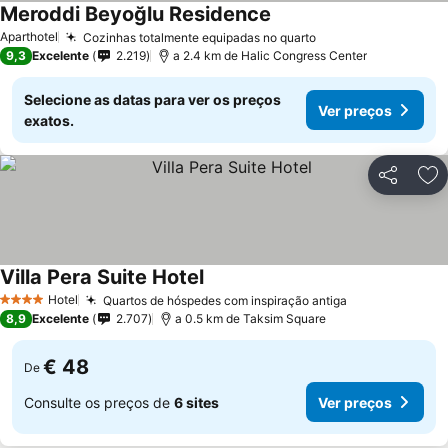
Meroddi Beyoğlu Residence
Ver preços
Aparthotel
Cozinhas totalmente equipadas no quarto
Ver preços
9,3
Excelente
2.219
a 2.4 km de Halic Congress Center
Selecione as datas para ver os preços
Ver preços
exatos.
Partilhar
Ad
Villa Pera Suite Hotel
Ver preços
Hotel
Quartos de hóspedes com inspiração antiga
Ver preços
4 Estrelas
8,9
Excelente
2.707
a 0.5 km de Taksim Square
€ 48
De
Consulte os preços de
6 sites
Ver preços