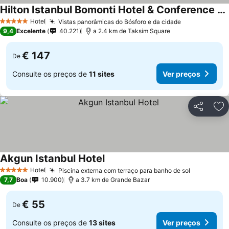
Hilton Istanbul Bomonti Hotel & Conference Center
Ver preços
Hotel
Vistas panorâmicas do Bósforo e da cidade
Ver preços
5 Estrelas
9,4
Excelente
40.221
a 2.4 km de Taksim Square
€ 147
De
Consulte os preços de
11 sites
Ver preços
Partilhar
Ad
Akgun Istanbul Hotel
Ver preços
Hotel
Piscina externa com terraço para banho de sol
Ver preço
5 Estrelas
7,7
Boa
10.900
a 3.7 km de Grande Bazar
€ 55
De
Consulte os preços de
13 sites
Ver preços