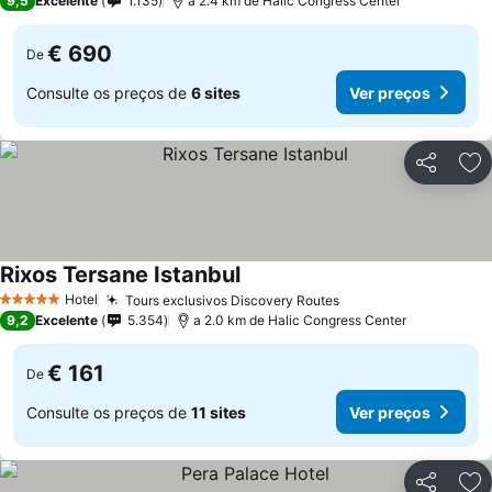
9,5
Excelente
1.135
a 2.4 km de Halic Congress Center
€ 690
De
Consulte os preços de
6 sites
Ver preços
Partilhar
Ad
Rixos Tersane Istanbul
Ver preços
Hotel
Tours exclusivos Discovery Routes
Ver preços
5 Estrelas
9,2
Excelente
5.354
a 2.0 km de Halic Congress Center
€ 161
De
Consulte os preços de
11 sites
Ver preços