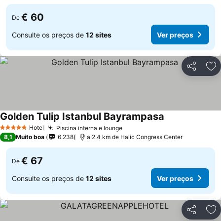
€ 60
De
Consulte os preços de
12 sites
Ver preços
Partilhar
Ad
Golden Tulip Istanbul Bayrampasa
Ver preços
Hotel
Piscina interna e lounge
Ver preços
5 Estrelas
8,1
Muito boa
6.238
a 2.4 km de Halic Congress Center
€ 67
De
Consulte os preços de
12 sites
Ver preços
Partilhar
Ad