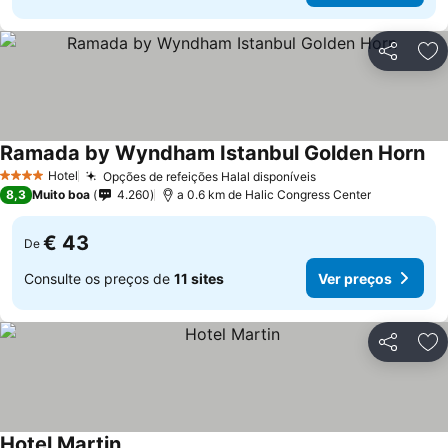
Partilhar
Ad
Ramada by Wyndham Istanbul Golden Horn
Ve
Hotel
Opções de refeições Halal disponíveis
Ver preços
4 Estrelas
8,3
Muito boa
4.260
a 0.6 km de Halic Congress Center
€ 43
De
Consulte os preços de
11 sites
Ver preços
Partilhar
Ad
Hotel Martin