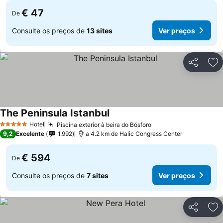
€ 47
De
Consulte os preços de
13 sites
Ver preços
Partilhar
Ad
The Peninsula Istanbul
Ver preços
Hotel
Piscina exterior à beira do Bósforo
Ver preços
5 Estrelas
9,2
Excelente
1.992
a 4.2 km de Halic Congress Center
€ 594
De
Consulte os preços de
7 sites
Ver preços
Partilhar
Ad