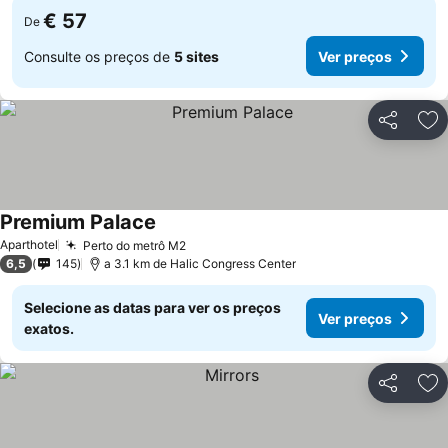
€ 57
De
Consulte os preços de
5 sites
Ver preços
Partilhar
Ad
Premium Palace
Ver preços
Aparthotel
Perto do metrô M2
Ver preços
6,5
145
a 3.1 km de Halic Congress Center
Selecione as datas para ver os preços
Ver preços
exatos.
Partilhar
Ad