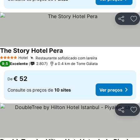
Partilhar
Ad
The Story Hotel Pera
Ver preços
Hotel
Restaurante sofisticado com lareira
Ver preços
5 Estrelas
9,5
Excelente
2.807
a 0.4 km de Torre Gálata
€ 52
De
Consulte os preços de
10 sites
Ver preços
Partilhar
Ad