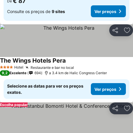
€ 87
De
Consulte os preços de
9 sites
Ver preços
Partilhar
Ad
The Wings Hotels Pera
Ver preços
Hotel
Restaurante e bar no local
Ver preços
4 Estrelas
9,2
Excelente
694
a 3.4 km de Halic Congress Center
Selecione as datas para ver os preços
Ver preços
exatos.
Escolha popular
Partilhar
Ad