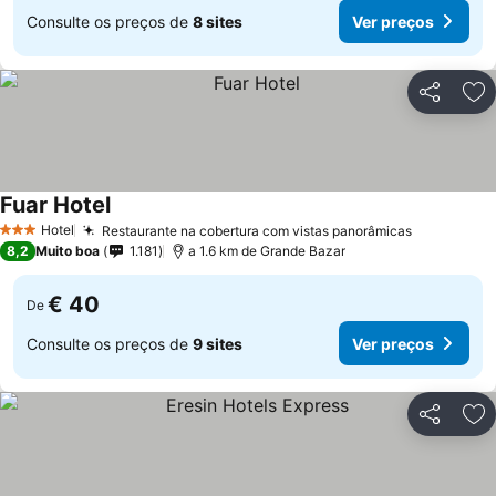
Consulte os preços de
8 sites
Ver preços
Partilhar
Ad
Fuar Hotel
Ver preços
Hotel
Restaurante na cobertura com vistas panorâmicas
Ver preço
3 Estrelas
8,2
Muito boa
1.181
a 1.6 km de Grande Bazar
€ 40
De
Consulte os preços de
9 sites
Ver preços
Partilhar
Ad