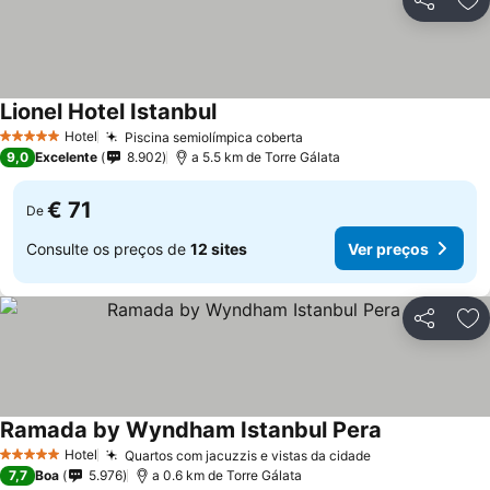
Partilhar
Ad
Lionel Hotel Istanbul
Ver preços
Hotel
Piscina semiolímpica coberta
Ver preços
5 Estrelas
9,0
Excelente
8.902
a 5.5 km de Torre Gálata
€ 71
De
Consulte os preços de
12 sites
Ver preços
Partilhar
Ad
Ramada by Wyndham Istanbul Pera
Ver preços
Hotel
Quartos com jacuzzis e vistas da cidade
Ver preços
5 Estrelas
7,7
Boa
5.976
a 0.6 km de Torre Gálata