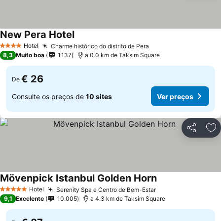
New Pera Hotel
Ver preços
Hotel
Charme histórico do distrito de Pera
Ver preços
4 Estrelas
8,3
Muito boa
1.137
a 0.0 km de Taksim Square
€ 26
De
Consulte os preços de
10 sites
Ver preços
Partilhar
Ad
Mövenpick Istanbul Golden Horn
Ver preços
Hotel
Serenity Spa e Centro de Bem-Estar
Ver preços
5 Estrelas
9,1
Excelente
10.005
a 4.3 km de Taksim Square