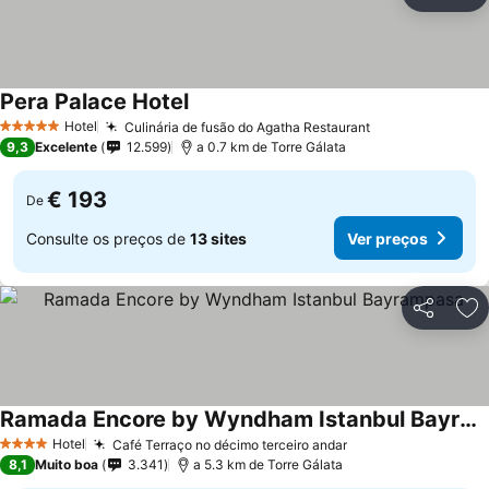
Partilhar
Ad
Pera Palace Hotel
Ver preços
Hotel
Culinária de fusão do Agatha Restaurant
Ver preços
5 Estrelas
9,3
Excelente
12.599
a 0.7 km de Torre Gálata
€ 193
De
Consulte os preços de
13 sites
Ver preços
Partilhar
Ad
Ramada Encore by Wyndham Istanbul Bayrampasa
Ver preços
Hotel
Café Terraço no décimo terceiro andar
Ver preços
4 Estrelas
8,1
Muito boa
3.341
a 5.3 km de Torre Gálata