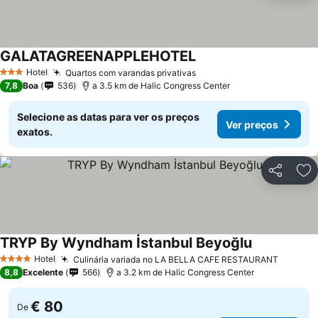
GALATAGREENAPPLEHOTEL
Ver preços
Hotel
Quartos com varandas privativas
Ver preços
3 Estrelas
7,8
Boa
536
a 3.5 km de Halic Congress Center
Selecione as datas para ver os preços
Ver preços
exatos.
Partilhar
Ad
TRYP By Wyndham İstanbul Beyoğlu
Ver preços
Hotel
Culinária variada no LA BELLA CAFE RESTAURANT
Ver pr
4 Estrelas
8,8
Excelente
566
a 3.2 km de Halic Congress Center
€ 80
De