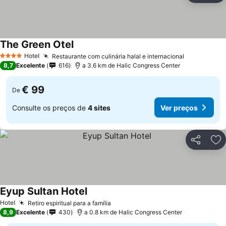
The Green Otel
Ver preços
Hotel
Restaurante com culinária halal e internacional
Ver preços
4 Estrelas
8,7
Excelente
616
a 3.6 km de Halic Congress Center
€ 99
De
Consulte os preços de
4 sites
Ver preços
Partilhar
Ad
Eyup Sultan Hotel
Ver preços
Hotel
Retiro espiritual para a família
Ver preços
8,9
Excelente
430
a 0.8 km de Halic Congress Center