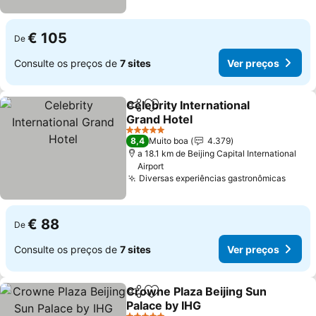
€ 105
De
Consulte os preços de
7 sites
Ver preços
Celebrity International
Partilhar
Adicionar aos favoritos
Grand Hotel
5 Estrelas
8,4
Muito boa
4.379
a 18.1 km de Beijing Capital International
Airport
Diversas experiências gastronômicas
€ 88
De
Consulte os preços de
7 sites
Ver preços
Crowne Plaza Beijing Sun
Partilhar
Adicionar aos favoritos
Palace by IHG