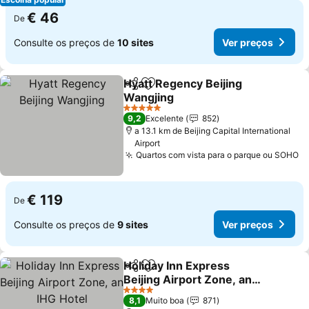
€ 46
De
Consulte os preços de
10 sites
Ver preços
Hyatt Regency Beijing
Partilhar
Adicionar aos favoritos
Wangjing
5 Estrelas
9,2
Excelente
852
a 13.1 km de Beijing Capital International
Airport
Quartos com vista para o parque ou SOHO
€ 119
De
Consulte os preços de
9 sites
Ver preços
Holiday Inn Express
Partilhar
Adicionar aos favoritos
Beijing Airport Zone, an
IHG Hotel
4 Estrelas
8,1
Muito boa
871