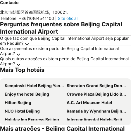
Contacto
北京市朝阳区首都国际机场
,
100621
,
Telefone
:
+86(10)64541100
|
Site oficial
Perguntas frequentes sobre Beijing Capital
International Airport
O que faz com que Beijing Capital International Airport seja popular
em Pequim?
Que alojamentos existem perto de Beijing Capital International
Airport?
Quais outras atrações existem perto de Beijing Capital International
Airport?
Mais Top hotéis
Kempinski Hotel Beijing Yansha Center
Sheraton Grand Beijing Dongcheng Hotel
Enjoy the hotel Beijing
Crowne Plaza Beijing Lido By Ihg
Hilton Beijing
A.C. Art Museum Hotel
NUO Hotel Beijing
Ramada by Wyndham Beijing Airport
Holiday Inn Express Beijing Wangjing
Intercontinental Hotels Beijing Sanlitun By Ihg
Mais atrações - Beijing Capital International
Artyzen Habitat Dongzhimen Beijing
Crowne Plaza Beijing Sun Palace by IHG