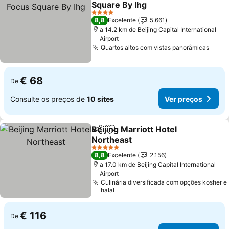
Square By Ihg
4 Estrelas
8,8
Excelente
5.661
a 14.2 km de Beijing Capital International
Airport
Quartos altos com vistas panorâmicas
€ 68
De
Consulte os preços de
10 sites
Ver preços
Beijing Marriott Hotel
Partilhar
Adicionar aos favoritos
Northeast
5 Estrelas
8,8
Excelente
2.156
a 17.0 km de Beijing Capital International
Airport
Culinária diversificada com opções kosher e
halal
€ 116
De