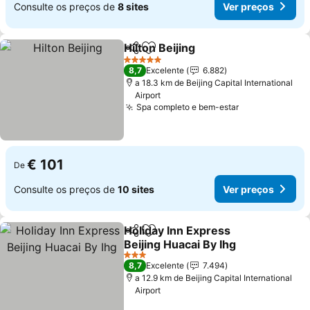
Consulte os preços de
8 sites
Ver preços
Hilton Beijing
Partilhar
Adicionar aos favoritos
5 Estrelas
8,7
Excelente
6.882
a 18.3 km de Beijing Capital International
Airport
Spa completo e bem-estar
€ 101
De
Consulte os preços de
10 sites
Ver preços
Holiday Inn Express
Partilhar
Adicionar aos favoritos
Beijing Huacai By Ihg
3 Estrelas
8,7
Excelente
7.494
a 12.9 km de Beijing Capital International
Airport