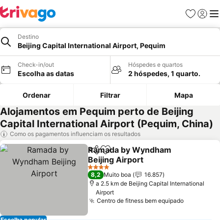
Favoritos
Iniciar
Me
Destino
Beijing Capital International Airport, Pequim
Check-in/out
Hóspedes e quartos
Escolha as datas
2 hóspedes, 1 quarto.
Ordenar
Filtrar
Mapa
Alojamentos em Pequim perto de Beijing
Capital International Airport (Pequim, China)
Como os pagamentos influenciam os resultados
Ramada by Wyndham
Partilhar
Adicionar aos favoritos
Beijing Airport
4 Estrelas
8,2
Muito boa
16.857
a 2.5 km de Beijing Capital International
Airport
Centro de fitness bem equipado
Escolha popular