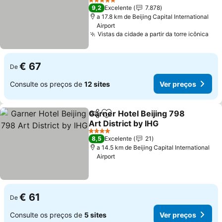
5 Estrelas
9,2
Excelente
7.878
a 17.8 km de Beijing Capital International
Airport
Vistas da cidade a partir da torre icônica
€ 67
De
Consulte os preços de
12 sites
Ver preços
Garner Hotel Beijing 798
Partilhar
Adicionar aos favoritos
Art District by IHG
4 Estrelas
8,5
Excelente
21
a 14.5 km de Beijing Capital International
Airport
€ 61
De
Consulte os preços de
5 sites
Ver preços