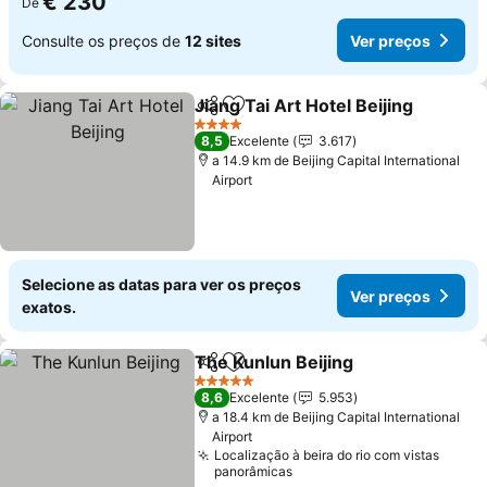
€ 230
De
Consulte os preços de
12 sites
Ver preços
Jiang Tai Art Hotel Beijing
Partilhar
Adicionar aos favoritos
4 Estrelas
8,5
Excelente
3.617
a 14.9 km de Beijing Capital International
Airport
Selecione as datas para ver os preços
Ver preços
exatos.
The Kunlun Beijing
Partilhar
Adicionar aos favoritos
5 Estrelas
8,6
Excelente
5.953
a 18.4 km de Beijing Capital International
Airport
Localização à beira do rio com vistas
panorâmicas