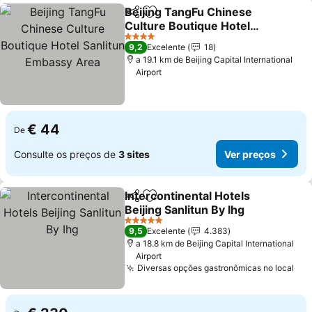
Beijing TangFu Chinese
Partilhar
Adicionar aos favoritos
Culture Boutique Hotel
Sanlitun Embassy Area
4 Estrelas
9,2
Excelente
18
a 19.1 km de Beijing Capital International
Airport
€ 44
De
Consulte os preços de
3 sites
Ver preços
Intercontinental Hotels
Partilhar
Adicionar aos favoritos
Beijing Sanlitun By Ihg
5 Estrelas
9,5
Excelente
4.383
a 18.8 km de Beijing Capital International
Airport
Diversas opções gastronômicas no local