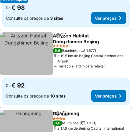
€ 98
De
Consulte os preços de
3 sites
Ver preços
Artyzen Habitat
Partilhar
Adicionar aos favoritos
Dongzhimen Beijing
5 Estrelas
9,6
Excelente
1.677
a 19.5 km de Beijing Capital International
Airport
Terraço e jardim para relaxar
€ 92
De
Consulte os preços de
10 sites
Ver preços
Guangming
Partilhar
Adicionar aos favoritos
4 Estrelas
8,0
Muito boa
1.351
a 17.6 km de Beijing Capital International