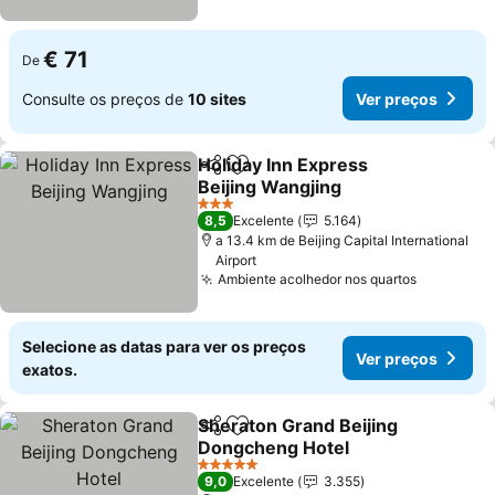
€ 71
De
Consulte os preços de
10 sites
Ver preços
Holiday Inn Express
Partilhar
Adicionar aos favoritos
Beijing Wangjing
3 Estrelas
8,5
Excelente
5.164
a 13.4 km de Beijing Capital International
Airport
Ambiente acolhedor nos quartos
Selecione as datas para ver os preços
Ver preços
exatos.
Sheraton Grand Beijing
Partilhar
Adicionar aos favoritos
Dongcheng Hotel
5 Estrelas
9,0
Excelente
3.355