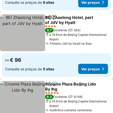
Consulte os preços de
9 sites
Ver preços
BEI Zhaolong Hotel, part
Partilhar
Adicionar aos favoritos
of JdV by Hyatt
4 Estrelas
8,7
Excelente
563
a 19.8 km de Beijing Capital International
Airport
Primeiro JdV by Hyatt na Ásia
€ 96
De
Consulte os preços de
5 sites
Ver preços
Crowne Plaza Beijing Lido
Partilhar
Adicionar aos favoritos
By Ihg
5 Estrelas
9,3
Excelente
8.146
a 14.8 km de Beijing Capital International
Airport
Autêntica culinária cantonesa