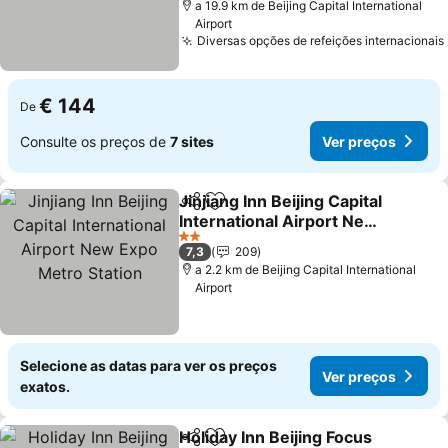
a 19.9 km de Beijing Capital International
Airport
Diversas opções de refeições internacionais
€ 144
De
Consulte os preços de
7 sites
Ver preços
Jinjiang Inn Beijing Capital
Partilhar
Adicionar aos favoritos
International Airport New
Expo Metro Station
2 Estrelas
7,3
209
a 2.2 km de Beijing Capital International
Airport
Selecione as datas para ver os preços
Ver preços
exatos.
Holiday Inn Beijing Focus
Partilhar
Adicionar aos favoritos