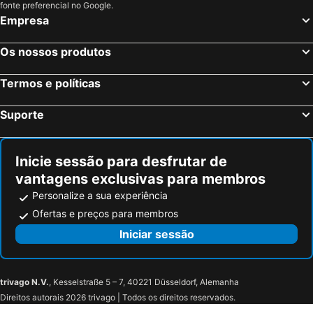
Jinjiang Inn Beijing Captial International Airport
GreenTree Inn Beijing Chaoyang District Maquanying Subway Station Express Hotel
fonte preferencial no Google.
Empresa
Qianhai
Lemongrass
Fuyong Yulong
Header Hot Spring
Museum of ancient architecture
BeiHai Park
Beijing Navigli
Kunji (Beijing Capital Airport Beijing New International Exhibition Center)
Os nossos produtos
Five main avenues
China North International Shooting Range
The Opposite House
Red
Grande Muralha
Nankai District
Termos e políticas
Beijing Kaisheng Xingfeng International Hotel
Simatai Great Wall
Youth Day
Suporte
Hexi District
Qu Yuan
Inicie sessão para desfrutar de
vantagens exclusivas para membros
Personalize a sua experiência
Ofertas e preços para membros
Iniciar sessão
trivago N.V.
, Kesselstraße 5 – 7, 40221 Düsseldorf, Alemanha
Direitos autorais 2026 trivago | Todos os direitos reservados.