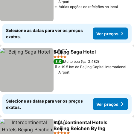
Airport
Várias opções de refeições no local
Selecione as datas para ver os preços
Ver preços
exatos.
Beijing Saga Hotel
Partilhar
Adicionar aos favoritos
4 Estrelas
8,0
Muito boa
3.482
a 19.5 km de Beijing Capital International
Airport
Selecione as datas para ver os preços
Ver preços
exatos.
Intercontinental Hotels
Partilhar
Adicionar aos favoritos
Beijing Beichen By Ihg