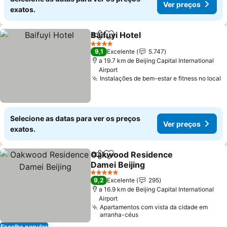
Ver preços
exatos.
Baifuyi Hotel
Partilhar
Adicionar aos favoritos
4 Estrelas
9,1
Excelente
5.747
a 19.7 km de Beijing Capital International
Airport
Instalações de bem-estar e fitness no local
Selecione as datas para ver os preços
Ver preços
exatos.
Oakwood Residence
Partilhar
Adicionar aos favoritos
Damei Beijing
5 Estrelas
9,2
Excelente
295
a 16.9 km de Beijing Capital International
Airport
Apartamentos com vista da cidade em
arranha-céus
Escolha popular