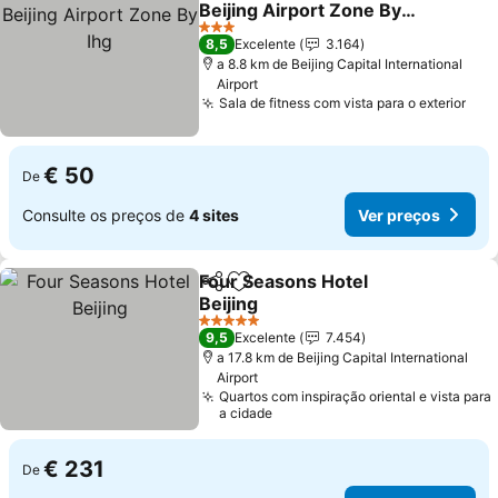
Beijing Airport Zone By
Ihg
3 Estrelas
8,5
Excelente
3.164
a 8.8 km de Beijing Capital International
Airport
Sala de fitness com vista para o exterior
€ 50
De
Consulte os preços de
4 sites
Ver preços
Four Seasons Hotel
Partilhar
Adicionar aos favoritos
Beijing
5 Estrelas
9,5
Excelente
7.454
a 17.8 km de Beijing Capital International
Airport
Quartos com inspiração oriental e vista para
a cidade
€ 231
De