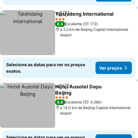
Taishideng International
Partilhar
Adicionar aos favoritos
3 Estrelas
8,5
Excelente
172
a 2.2 km de Beijing Capital International
Airport
Selecione as datas para ver os preços
Ver preços
exatos.
Hotel Ausotel Dayu
Partilhar
Adicionar aos favoritos
Beijing
4 Estrelas
8,8
Excelente
4.290
a 14.0 km de Beijing Capital International
Airport
Selecione as datas para ver os preços