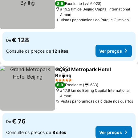
5 Estrelas
8,9
Excelente
6.028
a 19.2 km de Beijing Capital International
Airport
Vistas panorâmicas do Parque Olímpico
€ 128
De
Consulte os preços de
12 sites
Ver preços
Grand Metropark Hotel
Partilhar
Adicionar aos favoritos
Beijing
5 Estrelas
8,9
Excelente
683
a 17.9 km de Beijing Capital International
Airport
Vistas panorâmicas da cidade nos quartos
€ 76
De
Consulte os preços de
8 sites
Ver preços