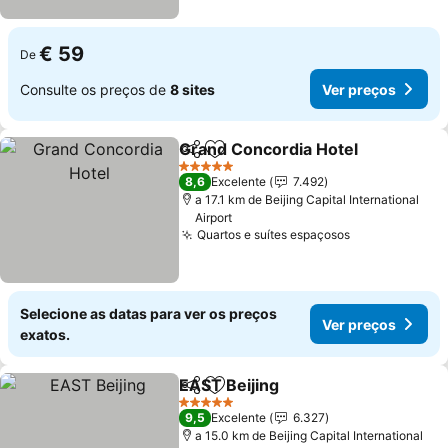
€ 59
De
Consulte os preços de
8 sites
Ver preços
Grand Concordia Hotel
Partilhar
Adicionar aos favoritos
5 Estrelas
8,6
Excelente
7.492
a 17.1 km de Beijing Capital International
Airport
Quartos e suítes espaçosos
Selecione as datas para ver os preços
Ver preços
exatos.
EAST Beijing
Partilhar
Adicionar aos favoritos
5 Estrelas
9,5
Excelente
6.327
a 15.0 km de Beijing Capital International