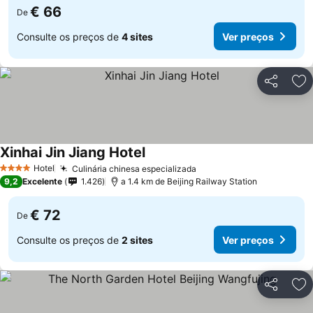
€ 66
De
Consulte os preços de
4 sites
Ver preços
Partilhar
Ad
Xinhai Jin Jiang Hotel
Hotel
Culinária chinesa especializada
4 Estrelas
9,2
Excelente
1.426
a 1.4 km de Beijing Railway Station
€ 72
De
Consulte os preços de
2 sites
Ver preços
Partilhar
Ad