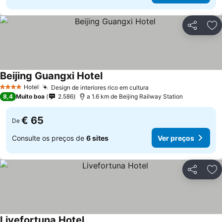
Partilhar
Ad
Beijing Guangxi Hotel
Hotel
Design de interiores rico em cultura
4 Estrelas
8,4
Muito boa
2.586
a 1.6 km de Beijing Railway Station
€ 65
De
Consulte os preços de
6 sites
Ver preços
Partilhar
Ad
Livefortuna Hotel