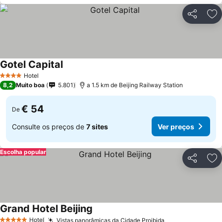
Partilhar
Ad
Gotel Capital
Hotel
4 Estrelas
8,2
Muito boa
5.801
a 1.5 km de Beijing Railway Station
€ 54
De
Consulte os preços de
7 sites
Ver preços
Escolha popular
Partilhar
Ad
Grand Hotel Beijing
Hotel
Vistas panorâmicas da Cidade Proibida