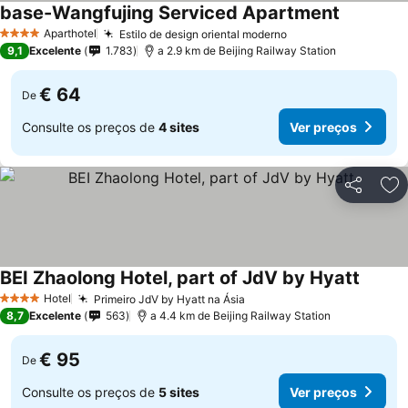
base-Wangfujing Serviced Apartment
Aparthotel
Estilo de design oriental moderno
4 Estrelas
9,1
Excelente
1.783
a 2.9 km de Beijing Railway Station
€ 64
De
Consulte os preços de
4 sites
Ver preços
Partilhar
Ad
BEI Zhaolong Hotel, part of JdV by Hyatt
Hotel
Primeiro JdV by Hyatt na Ásia
4 Estrelas
8,7
Excelente
563
a 4.4 km de Beijing Railway Station
€ 95
De
Consulte os preços de
5 sites
Ver preços