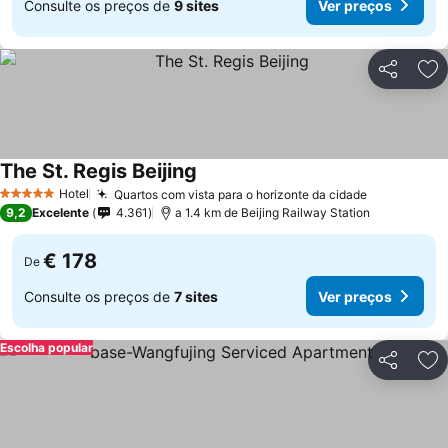
Consulte os preços de
9 sites
Ver preços
Partilhar
Ad
The St. Regis Beijing
Hotel
Quartos com vista para o horizonte da cidade
5 Estrelas
9,2
Excelente
4.361
a 1.4 km de Beijing Railway Station
€ 178
De
Consulte os preços de
7 sites
Ver preços
Escolha popular
Partilhar
Ad