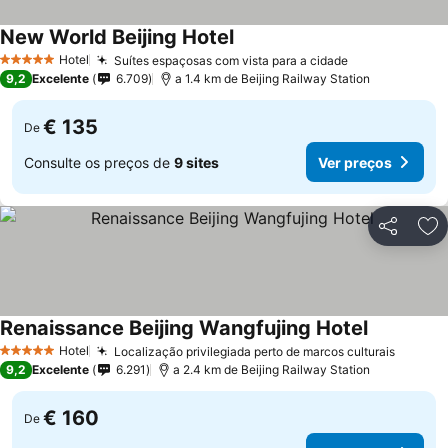
New World Beijing Hotel
Hotel
Suítes espaçosas com vista para a cidade
5 Estrelas
9,2
Excelente
6.709
a 1.4 km de Beijing Railway Station
€ 135
De
Consulte os preços de
9 sites
Ver preços
Partilhar
Ad
Renaissance Beijing Wangfujing Hotel
Hotel
Localização privilegiada perto de marcos culturais
5 Estrelas
9,2
Excelente
6.291
a 2.4 km de Beijing Railway Station
€ 160
De