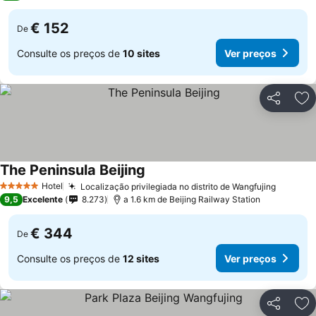
€ 152
De
Consulte os preços de
10 sites
Ver preços
Partilhar
Ad
The Peninsula Beijing
Hotel
Localização privilegiada no distrito de Wangfujing
5 Estrelas
9,5
Excelente
8.273
a 1.6 km de Beijing Railway Station
€ 344
De
Consulte os preços de
12 sites
Ver preços
Partilhar
Ad