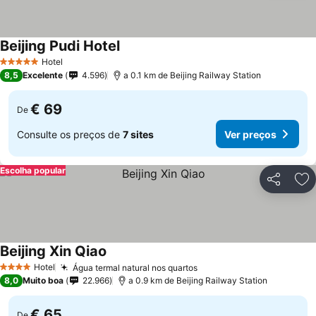
Beijing Pudi Hotel
Hotel
5 Estrelas
8,5
Excelente
4.596
a 0.1 km de Beijing Railway Station
€ 69
De
Consulte os preços de
7 sites
Ver preços
Escolha popular
Partilhar
Ad
Beijing Xin Qiao
Hotel
Água termal natural nos quartos
4 Estrelas
8,0
Muito boa
22.966
a 0.9 km de Beijing Railway Station
€ 65
De