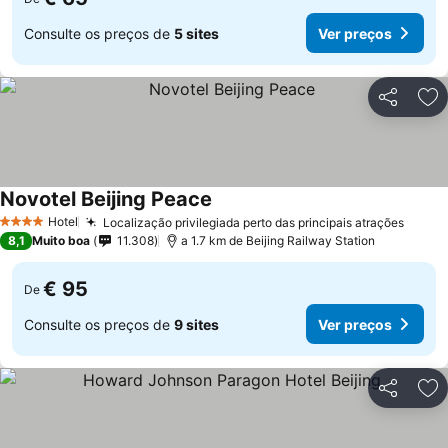
Consulte os preços de
5 sites
Ver preços
Partilhar
Ad
Novotel Beijing Peace
Hotel
Localização privilegiada perto das principais atrações
4 Estrelas
8,1
Muito boa
11.308
a 1.7 km de Beijing Railway Station
€ 95
De
Consulte os preços de
9 sites
Ver preços
Partilhar
Ad