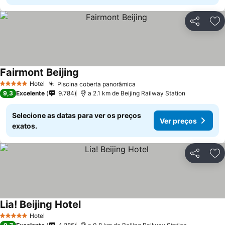
Partilhar
Ad
Fairmont Beijing
Hotel
Piscina coberta panorâmica
5 Estrelas
9,3
Excelente
9.784
a 2.1 km de Beijing Railway Station
Selecione as datas para ver os preços
Ver preços
exatos.
Partilhar
Ad
Lia! Beijing Hotel
Hotel
5 Estrelas