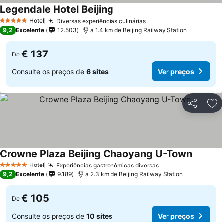
Legendale Hotel Beijing
Hotel
Diversas experiências culinárias
5 Estrelas
9,2
Excelente
12.503
a 1.4 km de Beijing Railway Station
€ 137
De
Consulte os preços de
6 sites
Ver preços
Partilhar
Ad
Crowne Plaza Beijing Chaoyang U-Town
Hotel
Experiências gastronômicas diversas
5 Estrelas
9,2
Excelente
9.189
a 2.3 km de Beijing Railway Station
€ 105
De
Consulte os preços de
10 sites
Ver preços