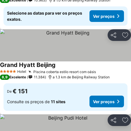
8,8
Excelente
10.963
a 1.0 km de Beijing Railway Station
Selecione as datas para ver os preços
Ver preços
exatos.
Partilhar
Ad
Grand Hyatt Beijing
Hotel
Piscina coberta estilo resort com oásis
5 Estrelas
8,9
Excelente
11.384
a 1.3 km de Beijing Railway Station
€ 151
De
Consulte os preços de
11 sites
Ver preços
Partilhar
Ad