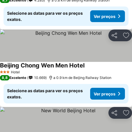
9,7
Excelente
4.285
a 0.8 km de Beijing Railway Station
Selecione as datas para ver os preços
Ver preços
exatos.
Partilhar
Ad
Beijing Chong Wen Men Hotel
Hotel
3 Estrelas
8,8
Excelente
10.669
a 0.9 km de Beijing Railway Station
Selecione as datas para ver os preços
Ver preços
exatos.
Partilhar
Ad