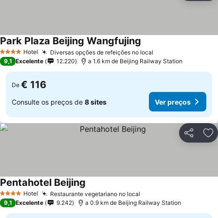
Park Plaza Beijing Wangfujing
Hotel
Diversas opções de refeições no local
4 Estrelas
9,1
Excelente
12.220
a 1.6 km de Beijing Railway Station
€ 116
De
Consulte os preços de
8 sites
Ver preços
Partilhar
Ad
Pentahotel Beijing
Hotel
Restaurante vegetariano no local
4 Estrelas
9,1
Excelente
9.242
a 0.9 km de Beijing Railway Station