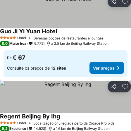
Partilhar
Ad
Guo Ji Yi Yuan Hotel
Hotel
Diversas opções de restaurantes e lounges
5 Estrelas
8,0
Muito boa
9.775
a 2.5 km de Beijing Railway Station
€ 67
De
Consulte os preços de
12 sites
Ver preços
Partilhar
Ad
Regent Beijing By Ihg
Hotel
Localização privilegiada perto da Cidade Proibida
5 Estrelas
9,2
Excelente
14.528
a 1.6 km de Beijing Railway Station