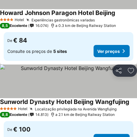
Howard Johnson Paragon Hotel Beijing
Hotel
Experiências gastronômicas variadas
4 Estrelas
8,5
Excelente
16.074
a 0.3 km de Beijing Railway Station
€ 84
De
Consulte os preços de
5 sites
Ver preços
Partilhar
Ad
Sunworld Dynasty Hotel Beijing Wangfujing
Hotel
Localização privilegiada na Avenida Wangfujing
5 Estrelas
8,8
Excelente
14.813
a 2.1 km de Beijing Railway Station
€ 100
De