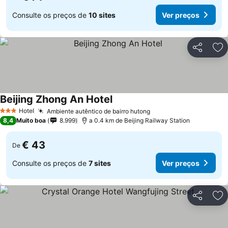
Consulte os preços de
10 sites
Ver preços
Partilhar
Ad
Beijing Zhong An Hotel
Hotel
Ambiente autêntico de bairro hutong
3 Estrelas
8,4
Muito boa
8.999
a 0.4 km de Beijing Railway Station
€ 43
De
Consulte os preços de
7 sites
Ver preços
Partilhar
Ad