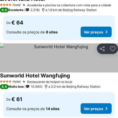
Hotel
Academia e piscina na cobertura com vista para a cidade
4 Estrelas
9,0
Excelente
2.218
a 1.6 km de Beijing Railway Station
€ 64
De
Consulte os preços de
8 sites
Ver preços
Partilhar
Ad
Sunworld Hotel Wangfujing
Hotel
Restaurante de hotpot no local
4 Estrelas
8,4
Muito boa
10.940
a 2.0 km de Beijing Railway Station
€ 61
De
Consulte os preços de
14 sites
Ver preços