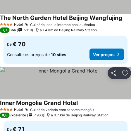
The North Garden Hotel Beijing Wangfujing
Hotel
Culinária local e internacional autêntica
4 Estrelas
7,7
Boa
5.119
a 1.4 km de Beijing Railway Station
€ 70
De
Consulte os preços de
10 sites
Ver preços
Partilhar
Ad
Inner Mongolia Grand Hotel
Hotel
Culinária variada com sabores mongóis
4 Estrelas
8,8
Excelente
7.963
a 0.7 km de Beijing Railway Station
€ 71
De