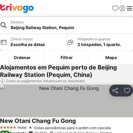
Favoritos
Iniciar
Me
Destino
Beijing Railway Station, Pequim
Check-in/out
Hóspedes e quartos
Escolha as datas
2 hóspedes, 1 quarto.
Ordenar
Filtrar
Mapa
Alojamentos em Pequim perto de Beijing
Railway Station (Pequim, China)
Como os pagamentos influenciam os resultados
Partilhar
Ad
New Otani Chang Fu Gong
Hotel
Vistas panorâmicas para o jardim com cascata
5 Estrelas