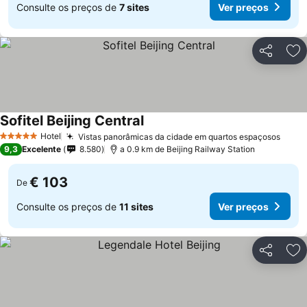
Consulte os preços de
7 sites
Ver preços
Partilhar
Ad
Sofitel Beijing Central
Hotel
Vistas panorâmicas da cidade em quartos espaçosos
5 Estrelas
9,3
Excelente
8.580
a 0.9 km de Beijing Railway Station
€ 103
De
Consulte os preços de
11 sites
Ver preços
Partilhar
Ad