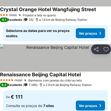
Crystal Orange Hotel Wangfujing Street
Hotel
Projetor e tela no quarto
3 Estrelas
9,1
Excelente
35
a 1.9 km de Beijing Railway Station
Selecione as datas para ver os preços
Ver preços
exatos.
Partilhar
Ad
Renaissance Beijing Capital Hotel
Hotel
Banheiros com janelas do chão ao teto
5 Estrelas
9,2
Excelente
7.385
a 2.9 km de Beijing Railway Station
€ 111
De
Consulte os preços de
7 sites
Ver preços