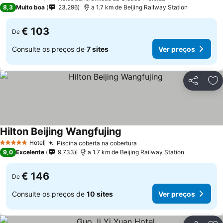
5 Estrelas
8,3
Muito boa
23.296
a 1.7 km de Beijing Railway Station
€ 103
De
Consulte os preços de
7 sites
Ver preços
Partilhar
Ad
Hilton Beijing Wangfujing
Hotel
Piscina coberta na cobertura
5 Estrelas
9,0
Excelente
9.733
a 1.7 km de Beijing Railway Station
€ 146
De
Consulte os preços de
10 sites
Ver preços