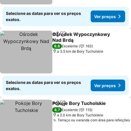
Selecione as datas para ver os preços
Ver preços
exatos.
Ośrodek Wypoczynkowy
Partilhar
Adicionar aos favoritos
Nad Brdą
Ver preços
9,6
Excelente
163
a 3.5 km de Bory Tucholskie
Selecione as datas para ver os preços
Ver preços
exatos.
Pokoje Bory Tucholskie
Partilhar
Adicionar aos favoritos
Ve
8,7
Excelente
115
a 2.0 km de Bory Tucholskie
Terraço ou varanda com área para refeições