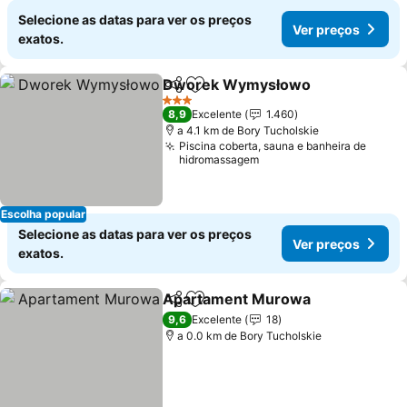
Selecione as datas para ver os preços
Ver preços
exatos.
Dworek Wymysłowo
Partilhar
Adicionar aos favoritos
Ver p
3 Estrelas
8,9
Excelente
1.460
a 4.1 km de Bory Tucholskie
Piscina coberta, sauna e banheira de
hidromassagem
Escolha popular
Selecione as datas para ver os preços
Ver preços
exatos.
Apartament Murowa
Partilhar
Adicionar aos favoritos
Ver p
9,6
Excelente
18
a 0.0 km de Bory Tucholskie