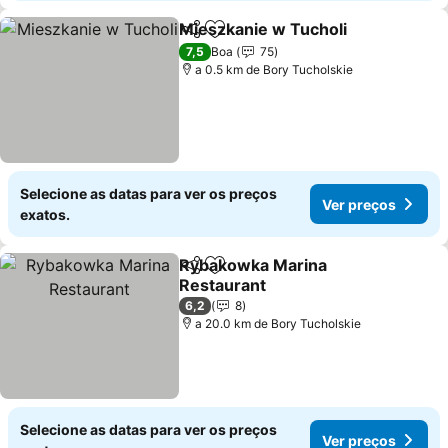
Mieszkanie w Tucholi
Partilhar
Adicionar aos favoritos
Ver 
7,5
Boa
75
a 0.5 km de Bory Tucholskie
Selecione as datas para ver os preços
Ver preços
exatos.
Rybakowka Marina
Partilhar
Adicionar aos favoritos
Restaurant
Ver preços
6,2
8
a 20.0 km de Bory Tucholskie
Selecione as datas para ver os preços
Ver preços