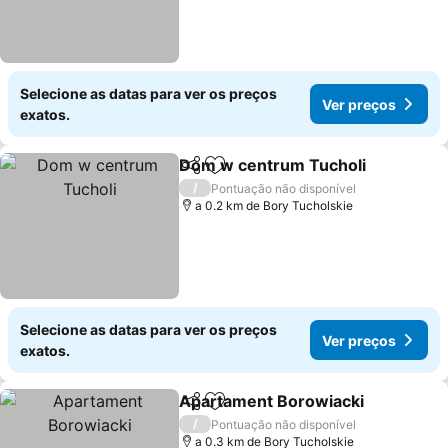
Selecione as datas para ver os preços
Ver preços
exatos.
Dom w centrum Tucholi
Partilhar
Adicionar aos favoritos
Ve
/
Pontuação não disponível
a 0.2 km de Bory Tucholskie
Selecione as datas para ver os preços
Ver preços
exatos.
Apartament Borowiacki
Partilhar
Adicionar aos favoritos
Ve
/
Pontuação não disponível
a 0.3 km de Bory Tucholskie