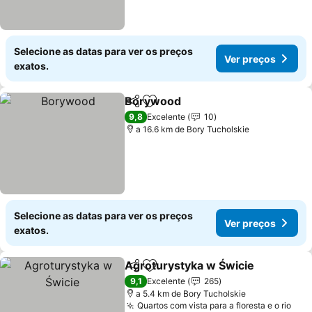
Selecione as datas para ver os preços
Ver preços
exatos.
Borywood
Partilhar
Adicionar aos favoritos
Ver preços
9,8
Excelente
10
a 16.6 km de Bory Tucholskie
Selecione as datas para ver os preços
Ver preços
exatos.
Agroturystyka w Świcie
Partilhar
Adicionar aos favoritos
Ve
9,1
Excelente
265
a 5.4 km de Bory Tucholskie
Quartos com vista para a floresta e o rio
Ver