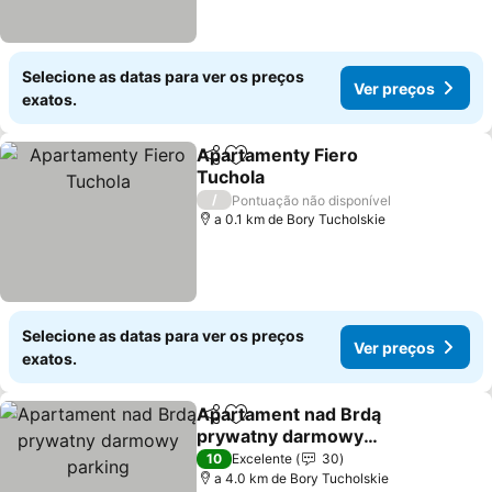
Selecione as datas para ver os preços
Ver preços
exatos.
Apartamenty Fiero
Partilhar
Adicionar aos favoritos
Tuchola
Ver preços
/
Pontuação não disponível
a 0.1 km de Bory Tucholskie
Selecione as datas para ver os preços
Ver preços
exatos.
Apartament nad Brdą
Partilhar
Adicionar aos favoritos
prywatny darmowy
parking
Ver preços
10
Excelente
30
a 4.0 km de Bory Tucholskie