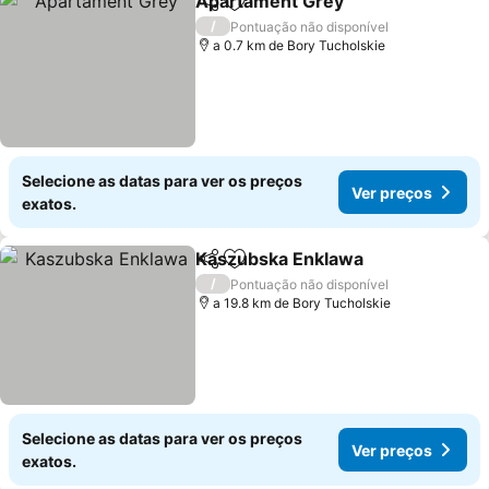
Apartament Grey
Partilhar
Adicionar aos favoritos
Ver preç
/
Pontuação não disponível
a 0.7 km de Bory Tucholskie
Selecione as datas para ver os preços
Ver preços
exatos.
Kaszubska Enklawa
Partilhar
Adicionar aos favoritos
Ver pr
/
Pontuação não disponível
a 19.8 km de Bory Tucholskie
Selecione as datas para ver os preços
Ver preços
exatos.