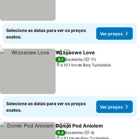
Selecione as datas para ver os preços
Ver preços
exatos.
Wrzosowe Love
Partilhar
Adicionar aos favoritos
Ver preço
9,1
Excelente
11
a 10.1 km de Bory Tucholskie
Selecione as datas para ver os preços
Ver preços
exatos.
Domki Pod Aniolem
Partilhar
Adicionar aos favoritos
Ver pr
9,4
Excelente
9
a 9.1 km de Bory Tucholskie