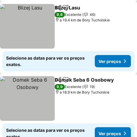
Blizej Lasu
Partilhar
Adicionar aos favoritos
Ver preços
9,8
Excelente
46
a 19.4 km de Bory Tucholskie
Selecione as datas para ver os preços
Ver preços
exatos.
Domek Seba 6 Osobowy
Partilhar
Adicionar aos favoritos
V
9,9
Excelente
19
a 18.9 km de Bory Tucholskie
Selecione as datas para ver os preços
Ver preços
exatos.