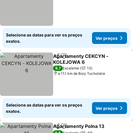
Selecione as datas para ver os preços
Ver preços
exatos.
Apartamenty CEKCYN -
Partilhar
Adicionar aos favoritos
KOLEJOWA 6
Ver preços
9,7
Excelente
13
a 11.1 km de Bory Tucholskie
Selecione as datas para ver os preços
Ver preços
exatos.
Apartamenty Polna 13
Partilhar
Adicionar aos favoritos
Ver 
9,5
Excelente
49