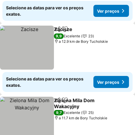
Selecione as datas para ver os preços
Ver preços
exatos.
Zacisze
Partilhar
Adicionar aos favoritos
Ver preços
9,9
Excelente
23
a 12.9 km de Bory Tucholskie
Selecione as datas para ver os preços
Ver preços
exatos.
Zielona Mila Dom
Partilhar
Adicionar aos favoritos
Wakacyjny
Ver preços
9,7
Excelente
25
a 11.7 km de Bory Tucholskie