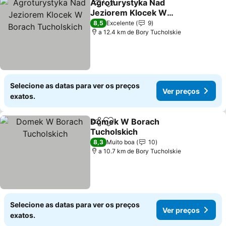
Agroturystyka Nad
Partilhar
Adicionar aos favoritos
Jeziorem Klocek W
Borach Tucholskich
Ver preços
8,5
Excelente
9
a 12.4 km de Bory Tucholskie
Selecione as datas para ver os preços
Ver preços
exatos.
Domek W Borach
Partilhar
Adicionar aos favoritos
Tucholskich
Ver preços
8,3
Muito boa
10
a 10.7 km de Bory Tucholskie
Selecione as datas para ver os preços
Ver preços
exatos.