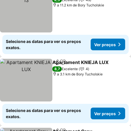
a 11.2 km de Bory Tucholskie
Selecione as datas para ver os preços
Ver preços
exatos.
Apartament KNIEJA LUX
Partilhar
Adicionar aos favoritos
V
8,7
Excelente
4
a 3.1 km de Bory Tucholskie
Selecione as datas para ver os preços
Ver preços
exatos.