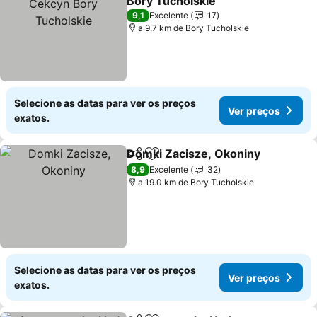
Bory Tucholskie
Ver preços
9,1
Excelente
17
a 9.7 km de Bory Tucholskie
Selecione as datas para ver os preços
Ver preços
exatos.
Domki Zacisze, Okoniny
Partilhar
Adicionar aos favoritos
Ve
8,9
Excelente
32
a 19.0 km de Bory Tucholskie
Selecione as datas para ver os preços
Ver preços
exatos.