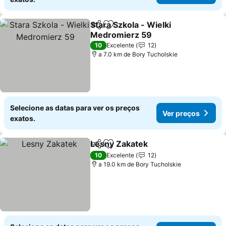
Stara Szkola - Wielki
Partilhar
Adicionar aos favoritos
Medromierz 59
Ver preços
10
Excelente
12
a 7.0 km de Bory Tucholskie
Selecione as datas para ver os preços
Ver preços
exatos.
Lesny Zakatek
Partilhar
Adicionar aos favoritos
Ver preços
10
Excelente
12
a 19.0 km de Bory Tucholskie