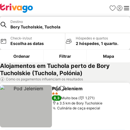
Favoritos
Iniciar
Me
Destino
Bory Tucholskie, Tuchola
Check-in/out
Hóspedes e quartos
Escolha as datas
2 hóspedes, 1 quarto.
Ordenar
Filtrar
Mapa
Alojamentos em Tuchola perto de Bory
Tucholskie (Tuchola, Polónia)
Como os pagamentos influenciam os resultados
Pod Jeleniem
Partilhar
Adicionar aos favoritos
Ver preços
2 Estrelas
8,3
Muito boa
1.271
a 3.5 km de Bory Tucholskie
Culinária de caça especial
Ver preços