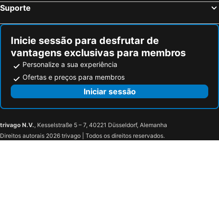
Suporte
Dworzec Główny
Misterium Męki Pańskiej w Fordońskiej Dolinie Śmierci
Mały Kuntersztyn
Sandra Spa Pogorzelica
Inicie sessão para desfrutar de
Municipal Zoo
Villa Magnolia
vantagens exclusivas para membros
Chwarzno
Miniatura Theatre
Personalize a sua experiência
Solidarity Szczecin-Goleniów Airport
Jezioro Bukowiec
Ofertas e preços para membros
Śródmiejskie
Zielona Brama - Ośrodek Sportów Zimowych
Iniciar sessão
Długa
Jezioro Białe
Darłówko
Jezioro Jeziorak
trivago N.V.
, Kesselstraße 5 – 7, 40221 Düsseldorf, Alemanha
Dworzec Zachodni
Direitos autorais 2026 trivago | Todos os direitos reservados.