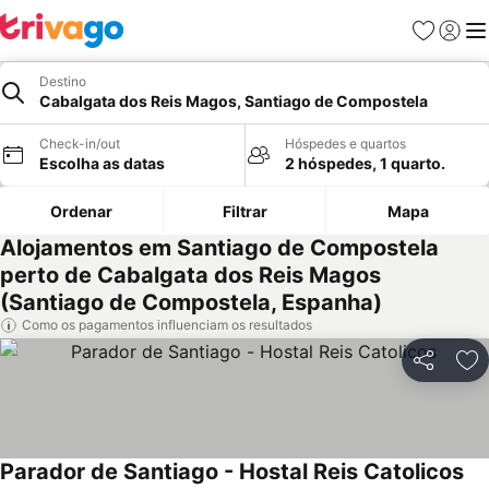
Favoritos
Iniciar
Me
Destino
Cabalgata dos Reis Magos, Santiago de Compostela
Check-in/out
Hóspedes e quartos
Escolha as datas
2 hóspedes, 1 quarto.
Ordenar
Filtrar
Mapa
Alojamentos em Santiago de Compostela
perto de Cabalgata dos Reis Magos
(Santiago de Compostela, Espanha)
Como os pagamentos influenciam os resultados
Partilhar
Ad
Parador de Santiago - Hostal Reis Catolicos