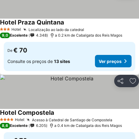
Hotel Praza Quintana
Hotel
Localização ao lado da catedral
3 Estrelas
9,0
Excelente
4.348
a 0.2 km de Cabalgata dos Reis Magos
€ 70
De
Consulte os preços de
13 sites
Ver preços
Partilhar
Ad
Hotel Compostela
Hotel
Acesso à Catedral de Santiago de Compostela
4 Estrelas
8,6
Excelente
6.205
a 0.4 km de Cabalgata dos Reis Magos