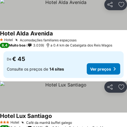
Partilhar
Ad
Hotel Alda Avenida
Hotel
Acomodações familiares espaçosas
1 Estrelas
8,4
Muito boa
3.039
a 0.4 km de Cabalgata dos Reis Magos
€ 45
De
Consulte os preços de
14 sites
Ver preços
Partilhar
Ad
Hotel Lux Santiago
Hotel
Café da manhã buffet galego
3 Estrelas