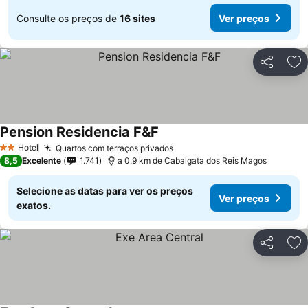
Consulte os preços de
16 sites
Ver preços
Partilhar
Ad
Pension Residencia F&F
Hotel
Quartos com terraços privados
2 Estrelas
8,5
Excelente
1.741
a 0.9 km de Cabalgata dos Reis Magos
Selecione as datas para ver os preços
Ver preços
exatos.
Partilhar
Ad