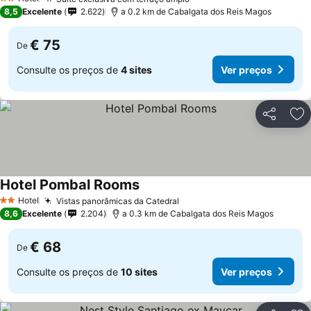
2 Estrelas
8,5
Excelente
2.622
a 0.2 km de Cabalgata dos Reis Magos
€ 75
De
Consulte os preços de
4 sites
Ver preços
Partilhar
Ad
Hotel Pombal Rooms
Hotel
Vistas panorâmicas da Catedral
2 Estrelas
8,6
Excelente
2.204
a 0.3 km de Cabalgata dos Reis Magos
€ 68
De
Consulte os preços de
10 sites
Ver preços