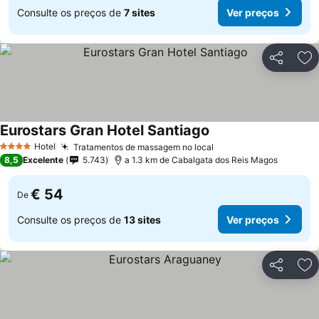
Consulte os preços de
7 sites
Ver preços
Partilhar
Ad
Eurostars Gran Hotel Santiago
Hotel
Tratamentos de massagem no local
4 Estrelas
8,5
Excelente
5.743
a 1.3 km de Cabalgata dos Reis Magos
€ 54
De
Consulte os preços de
13 sites
Ver preços
Partilhar
Ad