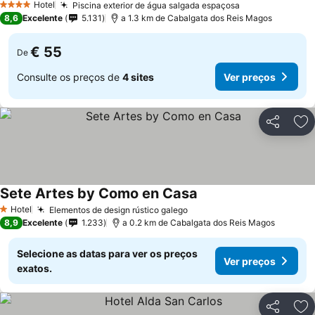
Hotel
Piscina exterior de água salgada espaçosa
4 Estrelas
8,6
Excelente
5.131
a 1.3 km de Cabalgata dos Reis Magos
€ 55
De
Consulte os preços de
4 sites
Ver preços
Partilhar
Ad
Sete Artes by Como en Casa
Hotel
Elementos de design rústico galego
1 Estrelas
8,9
Excelente
1.233
a 0.2 km de Cabalgata dos Reis Magos
Selecione as datas para ver os preços
Ver preços
exatos.
Partilhar
Ad