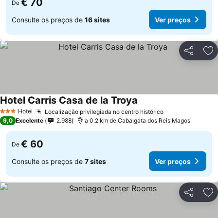
€ 70
De
Consulte os preços de
16 sites
Ver preços
Partilhar
Ad
Hotel Carris Casa de la Troya
Hotel
Localização privilegiada no centro histórico
3 Estrelas
9,0
Excelente
2.988
a 0.2 km de Cabalgata dos Reis Magos
€ 60
De
Consulte os preços de
7 sites
Ver preços
Partilhar
Ad