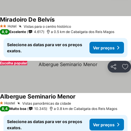
Miradoiro De Belvís
Hotel
Vistas para o centro histórico
2 Estrelas
8,9
Excelente
4.617
a 0.5 km de Cabalgata dos Reis Magos
Selecione as datas para ver os preços
Ver preços
exatos.
Escolha popular
Partilhar
Ad
Albergue Seminario Menor
Hostel
Vistas panorâmicas da cidade
1 Estrelas
8,4
Muito boa
10.345
a 0.8 km de Cabalgata dos Reis Magos
Selecione as datas para ver os preços
Ver preços
exatos.