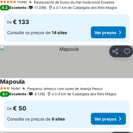
Hotel
Restaurante de frutos do mar tradicional Enxebre
5 Estrelas
9,2
Excelente
11.398
a 0.1 km de Cabalgata dos Reis Magos
€ 133
De
Consulte os preços de
14 sites
Ver preços
Partilhar
Ad
Mapoula
Hotel
Pequeno-almoço com sumo de laranja fresco
3 Estrelas
9,1
Excelente
4.138
a 0.4 km de Cabalgata dos Reis Magos
€ 50
De
Consulte os preços de
6 sites
Ver preços