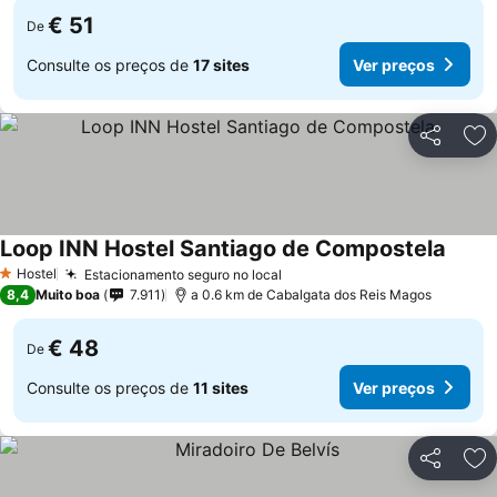
€ 51
De
Consulte os preços de
17 sites
Ver preços
Partilhar
Ad
Loop INN Hostel Santiago de Compostela
Hostel
Estacionamento seguro no local
1 Estrelas
8,4
Muito boa
7.911
a 0.6 km de Cabalgata dos Reis Magos
€ 48
De
Consulte os preços de
11 sites
Ver preços
Partilhar
Ad