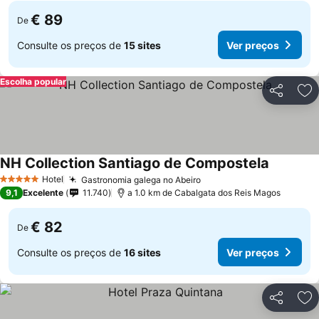
€ 89
De
Consulte os preços de
15 sites
Ver preços
Escolha popular
Partilhar
Ad
NH Collection Santiago de Compostela
Hotel
Gastronomia galega no Abeiro
5 Estrelas
9,1
Excelente
11.740
a 1.0 km de Cabalgata dos Reis Magos
€ 82
De
Consulte os preços de
16 sites
Ver preços
Partilhar
Ad