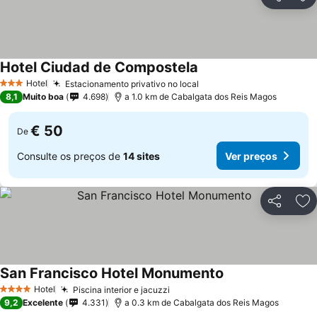
Partilhar
Ad
Hotel Ciudad de Compostela
Hotel
Estacionamento privativo no local
3 Estrelas
8,1
Muito boa
4.698
a 1.0 km de Cabalgata dos Reis Magos
€ 50
De
Consulte os preços de
14 sites
Ver preços
Partilhar
Ad
San Francisco Hotel Monumento
Hotel
Piscina interior e jacuzzi
4 Estrelas
9,2
Excelente
4.331
a 0.3 km de Cabalgata dos Reis Magos