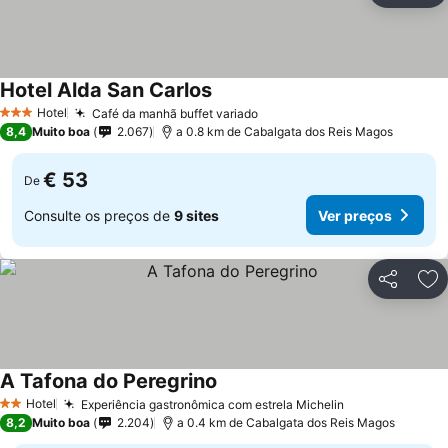
Hotel Alda San Carlos
Hotel
Café da manhã buffet variado
3 Estrelas
8,4
Muito boa
2.067
a 0.8 km de Cabalgata dos Reis Magos
€ 53
De
Consulte os preços de
9 sites
Ver preços
Partilhar
Ad
A Tafona do Peregrino
Hotel
Experiência gastronômica com estrela Michelin
2 Estrelas
8,2
Muito boa
2.204
a 0.4 km de Cabalgata dos Reis Magos