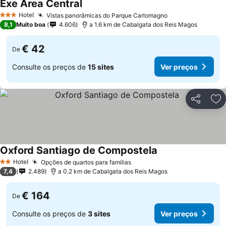
Exe Area Central
Hotel
Vistas panorâmicas do Parque Carlomagno
3 Estrelas
8,1
Muito boa
4.606
a 1.6 km de Cabalgata dos Reis Magos
€ 42
De
Consulte os preços de
15 sites
Ver preços
Partilhar
Ad
Oxford Santiago de Compostela
Hotel
Opções de quartos para famílias
2 Estrelas
7,4
2.489
a 0.2 km de Cabalgata dos Reis Magos
€ 164
De
Consulte os preços de
3 sites
Ver preços