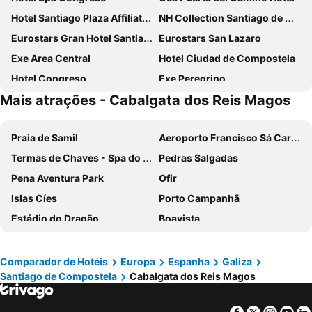
Hotel Santiago Plaza Affiliated by Meliá
NH Collection Santiago de Compostela
Eurostars Gran Hotel Santiago
Eurostars San Lazaro
Exe Area Central
Hotel Ciudad de Compostela
Hotel Congreso
Exe Peregrino
Mais atrações - Cabalgata dos Reis Magos
B&B HOTEL Santiago Milladoiro
Hotel Lux Santiago
Eurostars Araguaney
Hotel Compostela
Praia de Samil
Aeroporto Francisco Sá Carneiro
Gran Hotel Los Abetos
San Francisco Hotel Monumento
Termas de Chaves - Spa do Imperador
Pedras Salgadas
Hotel Alda Avenida
Hotel Santiago Apostol
Pena Aventura Park
Ofir
Nest Style Santiago ex Maycar
Hotel Faranda Los Tilos, Ascend Hotel Collection
Islas Cíes
Porto Campanhã
Parador de Santiago - Hostal Reis Catolicos
Hotel Universal
Estádio do Dragão
Boavista
Hotel Scala
Hotel Capital de Galicia
Areacova
Campanhã
Hotel Gelmírez
Hotel Balneario de Compostela
Ribeira
Praia da Apúlia
Hotel San Lázaro
Capitol Boutique Hotel
Comparador de Hotéis
Europa
Espanha
Galiza
Santiago de Compostela
Cabalgata dos Reis Magos
Leça da Palmeira Beach
Parque aquático de Amarante
Hotel Pombal Rooms
Hotel Castro
Zona Centro Vigo
SPA Termal de Pedras Salgadas
Mapoula
Hotel Alda San Carlos
Facebook
Twitter
Insta
Yo