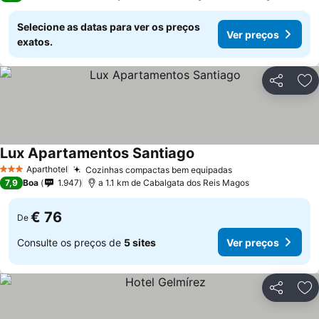
Selecione as datas para ver os preços
Ver preços
exatos.
Partilhar
Ad
Lux Apartamentos Santiago
Aparthotel
Cozinhas compactas bem equipadas
3 Estrelas
7,9
Boa
1.947
a 1.1 km de Cabalgata dos Reis Magos
€ 76
De
Consulte os preços de
5 sites
Ver preços
Partilhar
Ad