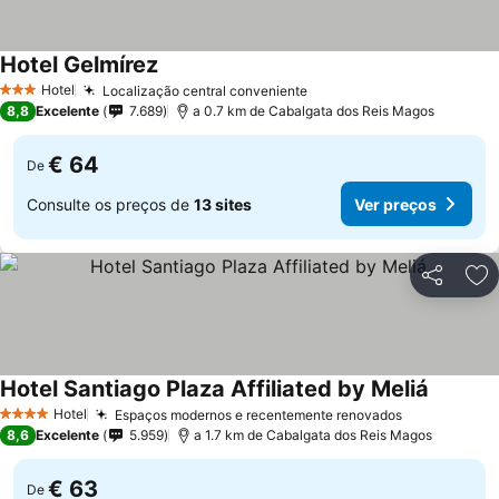
Hotel Gelmírez
Hotel
Localização central conveniente
3 Estrelas
8,8
Excelente
7.689
a 0.7 km de Cabalgata dos Reis Magos
€ 64
De
Consulte os preços de
13 sites
Ver preços
Partilhar
Ad
Hotel Santiago Plaza Affiliated by Meliá
Hotel
Espaços modernos e recentemente renovados
4 Estrelas
8,6
Excelente
5.959
a 1.7 km de Cabalgata dos Reis Magos
€ 63
De