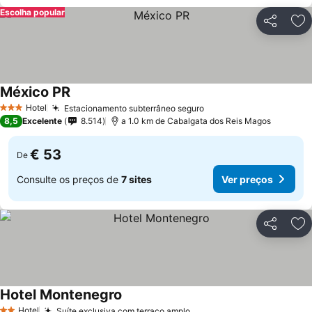
Escolha popular
Partilhar
Ad
México PR
Hotel
Estacionamento subterrâneo seguro
3 Estrelas
8,5
Excelente
8.514
a 1.0 km de Cabalgata dos Reis Magos
€ 53
De
Consulte os preços de
7 sites
Ver preços
Partilhar
Ad
Hotel Montenegro
Hotel
Suíte exclusiva com terraço amplo