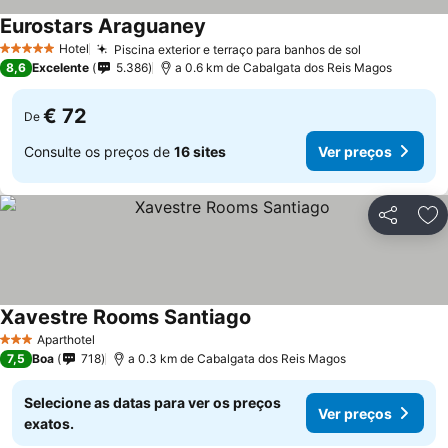
Eurostars Araguaney
Hotel
Piscina exterior e terraço para banhos de sol
5 Estrelas
8,6
Excelente
5.386
a 0.6 km de Cabalgata dos Reis Magos
€ 72
De
Consulte os preços de
16 sites
Ver preços
Partilhar
Ad
Xavestre Rooms Santiago
Aparthotel
3 Estrelas
7,5
Boa
718
a 0.3 km de Cabalgata dos Reis Magos
Selecione as datas para ver os preços
Ver preços
exatos.