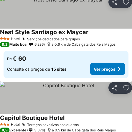
Partilhar
Ad
Nest Style Santiago ex Maycar
Hotel
Serviços dedicados para grupos
3 Estrelas
8,2
Muito boa
6.286
a 0.6 km de Cabalgata dos Reis Magos
€ 60
De
Consulte os preços de
15 sites
Ver preços
Partilhar
Ad
Capitol Boutique Hotel
Hotel
Terraços privativos nos quartos
3 Estrelas
8,9
Excelente
3.376
a 0.5 km de Cabalgata dos Reis Magos