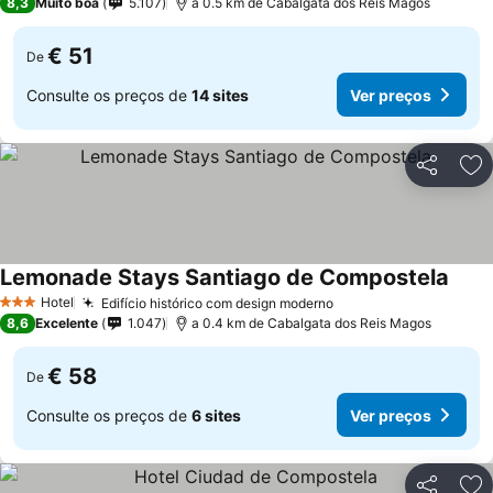
8,3
Muito boa
5.107
a 0.5 km de Cabalgata dos Reis Magos
€ 51
De
Consulte os preços de
14 sites
Ver preços
Partilhar
Ad
Lemonade Stays Santiago de Compostela
Hotel
Edifício histórico com design moderno
3 Estrelas
8,6
Excelente
1.047
a 0.4 km de Cabalgata dos Reis Magos
€ 58
De
Consulte os preços de
6 sites
Ver preços