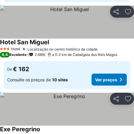
Partilhar
Ad
Hotel San Miguel
Hotel
Localização no centro histórico da cidade
3 Estrelas
9,4
Excelente
2.689
a 0.3 km de Cabalgata dos Reis Magos
€ 162
De
Consulte os preços de
10 sites
Ver preços
Partilhar
Ad
Exe Peregrino