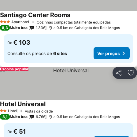
Santiago Center Rooms
Aparthotel
Cozinhas compactas totalmente equipadas
3 Estrelas
8,3
Muito boa
1.336
a 0.5 km de Cabalgata dos Reis Magos
€ 103
De
Consulte os preços de
6 sites
Ver preços
Escolha popular
Partilhar
Ad
Hotel Universal
Hotel
Vistas da cidade
2 Estrelas
8,1
Muito boa
6.766
a 0.5 km de Cabalgata dos Reis Magos
€ 51
De