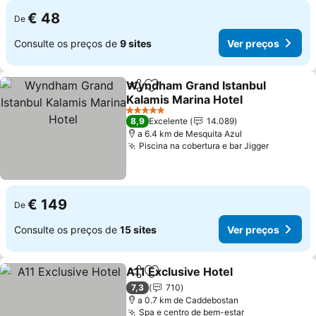
€ 48
De
Consulte os preços de
9 sites
Ver preços
Wyndham Grand Istanbul
Partilhar
Adicionar aos favoritos
Kalamis Marina Hotel
5 Estrelas
8,9
Excelente
14.089
a 6.4 km de Mesquita Azul
Piscina na cobertura e bar Jigger
€ 149
De
Consulte os preços de
15 sites
Ver preços
A11 Exclusive Hotel
Partilhar
Adicionar aos favoritos
7,3
710
a 0.7 km de Caddebostan
Spa e centro de bem-estar