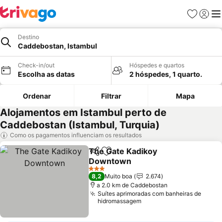
Favoritos
Iniciar
Me
Destino
Caddebostan, Istambul
Check-in/out
Hóspedes e quartos
Escolha as datas
2 hóspedes, 1 quarto.
Ordenar
Filtrar
Mapa
Alojamentos em Istambul perto de
Caddebostan (Istambul, Turquia)
Como os pagamentos influenciam os resultados
The Gate Kadikoy
Partilhar
Adicionar aos favoritos
Downtown
3 Estrelas
8,2
Muito boa
2.674
a 2.0 km de Caddebostan
Suítes aprimoradas com banheiras de
hidromassagem