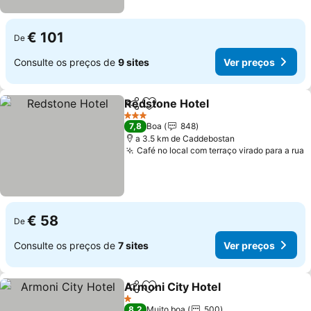
€ 101
De
Consulte os preços de
9 sites
Ver preços
Redstone Hotel
Partilhar
Adicionar aos favoritos
3 Estrelas
7,8
Boa
848
a 3.5 km de Caddebostan
Café no local com terraço virado para a rua
€ 58
De
Consulte os preços de
7 sites
Ver preços
Armoni City Hotel
Partilhar
Adicionar aos favoritos
1 Estrelas
8,2
Muito boa
500