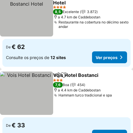
Hotel
4 Estrelas
8,5
Excelente
3.872
a 4.7 km de Caddebostan
Restaurante na cobertura no décimo sexto
andar
€ 62
De
Consulte os preços de
12 sites
Ver preços
Vois Hotel Bostanci
Partilhar
Adicionar aos favoritos
3 Estrelas
7,6
Boa
454
a 4.4 km de Caddebostan
Hammam turco tradicional e spa
€ 33
De