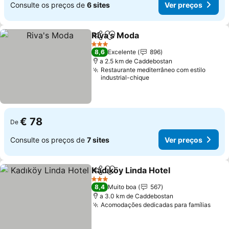
Consulte os preços de
6 sites
Ver preços
Riva's Moda
Partilhar
Adicionar aos favoritos
3 Estrelas
8,6
Excelente
896
a 2.5 km de Caddebostan
Restaurante mediterrâneo com estilo
industrial-chique
€ 78
De
Consulte os preços de
7 sites
Ver preços
Kadıköy Linda Hotel
Partilhar
Adicionar aos favoritos
3 Estrelas
8,4
Muito boa
567
a 3.0 km de Caddebostan
Acomodações dedicadas para famílias