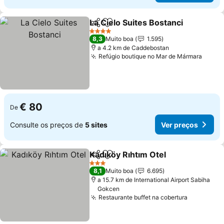
La Cielo Suites Bostanci
Partilhar
Adicionar aos favoritos
4 Estrelas
8,3
Muito boa
1.595
a 4.2 km de Caddebostan
Refúgio boutique no Mar de Mármara
€ 80
De
Consulte os preços de
5 sites
Ver preços
Kadıköy Rıhtım Otel
Partilhar
Adicionar aos favoritos
3 Estrelas
8,1
Muito boa
6.695
a 15.7 km de International Airport Sabiha
Gokcen
Restaurante buffet na cobertura