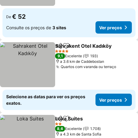
€ 52
De
Consulte os preços de
3 sites
Ver preços
Sahrakent Otel Kadıköy
Partilhar
Adicionar aos favoritos
4 Estrelas
9,1
Excelente
193
a 3.6 km de Caddebostan
Quartos com varanda ou terraço
Selecione as datas para ver os preços
Ver preços
exatos.
Loka Suites
Partilhar
Adicionar aos favoritos
2 Estrelas
8,6
Excelente
1.708
a 4.3 km de Santa Sofia