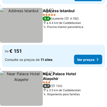
Address Istanbul
Partilhar
Adicionar aos favoritos
5 Estrelas
9,4
Excelente
4.782
a 4.4 km de Caddebostan
Piscina interior panorâmica
€ 151
De
Consulte os preços de
11 sites
Ver preços
Near Palace Hotel
Partilhar
Adicionar aos favoritos
Ataşehir
3 Estrelas
6,7
130
a 3.5 km de Caddebostan
Alojamento para famílias