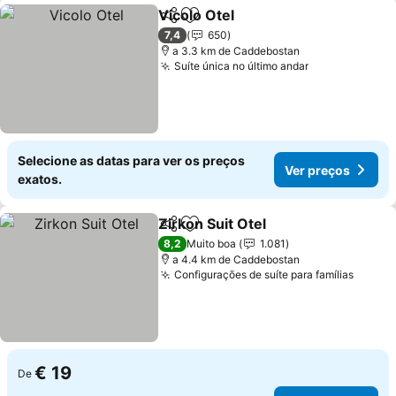
Vicolo Otel
Partilhar
Adicionar aos favoritos
7,4
650
a 3.3 km de Caddebostan
Suíte única no último andar
Selecione as datas para ver os preços
Ver preços
exatos.
Zirkon Suit Otel
Partilhar
Adicionar aos favoritos
8,2
Muito boa
1.081
a 4.4 km de Caddebostan
Configurações de suíte para famílias
€ 19
De