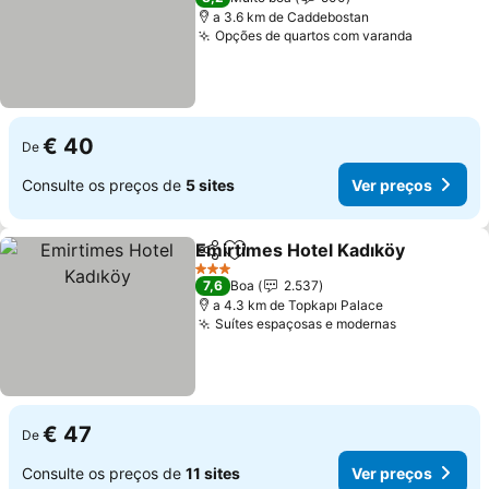
a 3.6 km de Caddebostan
Opções de quartos com varanda
€ 40
De
Consulte os preços de
5 sites
Ver preços
Emirtimes Hotel Kadıköy
Partilhar
Adicionar aos favoritos
3 Estrelas
7,6
Boa
2.537
a 4.3 km de Topkapı Palace
Suítes espaçosas e modernas
€ 47
De
Consulte os preços de
11 sites
Ver preços