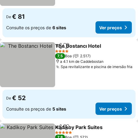
€ 81
De
Consulte os preços de
6 sites
Ver preços
The Bostancı Hotel
Partilhar
Adicionar aos favoritos
4 Estrelas
7,5
Boa
2.517
a 4.1 km de Caddebostan
Spa revitalizante e piscina de imersão fria
€ 52
De
Consulte os preços de
5 sites
Ver preços
Kadikoy Park Suites
Partilhar
Adicionar aos favoritos
5 Estrelas
7,8
Boa
572