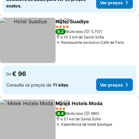
Ver preços
exatos.
Hotel Suadiye
Partilhar
Adicionar aos favoritos
4 Estrelas
8,2
Muito boa
5.757
a 10.3 km de Santa Sofia
Restaurante exclusivo Cafe de Paris
€ 96
De
Consulte os preços de
11 sites
Ver preços
Melek Hotels Moda
Partilhar
Adicionar aos favoritos
3 Estrelas
8,4
Muito boa
660
a 5.1 km de Santa Sofia
Experiência de hotel boutique