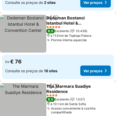
Consulte os preços de
2 sites
Ver preços
Dedeman Bostanci
Partilhar
Adicionar aos favoritos
Istanbul Hotel &
Convention Center
5 Estrelas
8,5
Excelente
10.436
a 11.9 km de Topkapı Palace
Piscina interna aquecida
€ 76
De
Consulte os preços de
16 sites
Ver preços
The Marmara Suadiye
Partilhar
Adicionar aos favoritos
Residence
4 Estrelas
8,5
Excelente
1.037
a 10.1 km de Santa Sofia
Acesso conveniente à cozinha
compartilhada