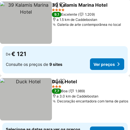
39 Kalamis Marina Hotel
Partilhar
Adicionar aos favoritos
4 Estrelas
9,1
Excelente
1.209
a 1.5 km de Caddebostan
Galeria de arte contemporânea no local
€ 121
De
Consulte os preços de
9 sites
Ver preços
Duck Hotel
Partilhar
Adicionar aos favoritos
3 Estrelas
7,7
Boa
1.989
a 3.0 km de Caddebostan
Decoração encantadora com tema de patos
Selecione as datas para ver os preços