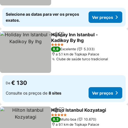
Selecione as datas para ver os preços
Ver preços
exatos.
Holiday Inn Istanbul -
Partilhar
Adicionar aos favoritos
Kadikoy By Ihg
4 Estrelas
8,8
Excelente
5.333
a 5.1 km de Topkapı Palace
Clube de saúde turco tradicional
€ 130
De
Consulte os preços de
8 sites
Ver preços
Hilton Istanbul Kozyatagi
Partilhar
Adicionar aos favoritos
5 Estrelas
8,3
Muito boa
10.670
a 9.1 km de Topkapı Palace