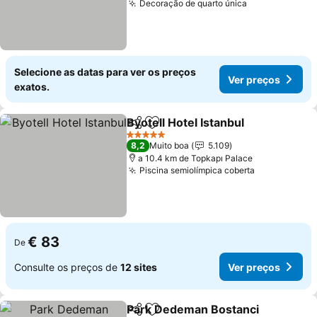
Decoração de quarto única
Selecione as datas para ver os preços
Ver preços
exatos.
Byotell Hotel Istanbul
Partilhar
Adicionar aos favoritos
5 Estrelas
8,2
Muito boa
5.109
a 10.4 km de Topkapı Palace
Piscina semiolímpica coberta
€ 83
De
Consulte os preços de
12 sites
Ver preços
Park Dedeman Bostanci
Partilhar
Adicionar aos favoritos