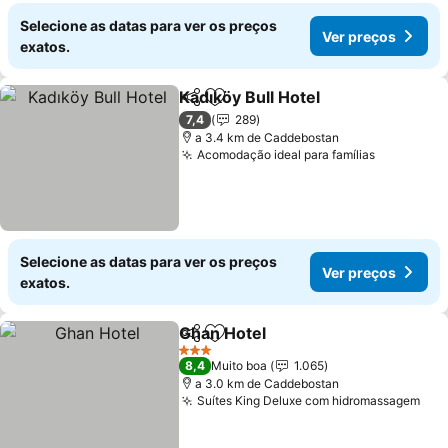
Selecione as datas para ver os preços
Ver preços
exatos.
Kadıköy Bull Hotel
Partilhar
Adicionar aos favoritos
7,4
289
a 3.4 km de Caddebostan
Acomodação ideal para famílias
Selecione as datas para ver os preços
Ver preços
exatos.
Ghan Hotel
Partilhar
Adicionar aos favoritos
3 Estrelas
8,4
Muito boa
1.065
a 3.0 km de Caddebostan
Suítes King Deluxe com hidromassagem