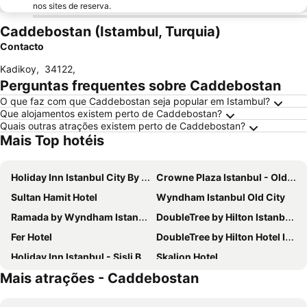
nos sites de reserva.
Caddebostan (Istambul, Turquia)
Contacto
Kadikoy
,
34122
,
Perguntas frequentes sobre Caddebostan
O que faz com que Caddebostan seja popular em Istambul?
Que alojamentos existem perto de Caddebostan?
Quais outras atrações existem perto de Caddebostan?
Mais Top hotéis
Holiday Inn Istanbul City By Ihg
Crowne Plaza Istanbul - Old City by IHG
Sultan Hamit Hotel
Wyndham Istanbul Old City
Ramada by Wyndham Istanbul Pera
DoubleTree by Hilton Istanbul Topkapi
Fer Hotel
DoubleTree by Hilton Hotel Istanbul - Piyalepasa
Holiday Inn Istanbul - Sisli By Ihg
Skalion Hotel
Mais atrações - Caddebostan
InterContinental Istanbul
Zeyn Otel Istanbul
Sura Hagia Sophia Hotel
Boss Hotel Sultanahmet