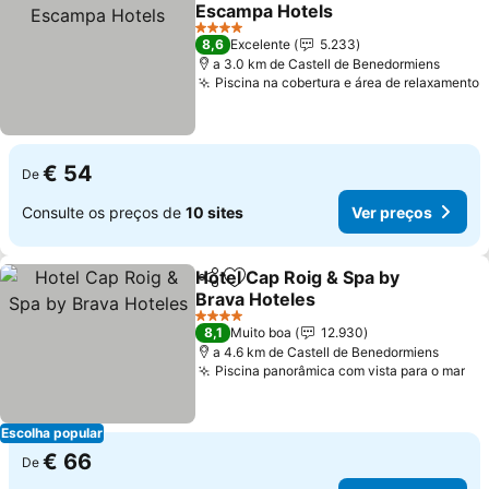
Adicionar aos favoritos
Escampa Hotels
4 Estrelas
8,6
Excelente
5.233
a 3.0 km de Castell de Benedormiens
Piscina na cobertura e área de relaxamento
€ 54
De
Consulte os preços de
10 sites
Ver preços
Hotel Cap Roig & Spa by
Partilhar
Adicionar aos favoritos
Brava Hoteles
4 Estrelas
8,1
Muito boa
12.930
a 4.6 km de Castell de Benedormiens
Piscina panorâmica com vista para o mar
Escolha popular
€ 66
De