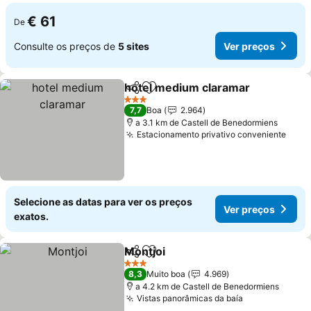
€ 61
De
Consulte os preços de
5 sites
Ver preços
hotel medium claramar
Partilhar
Adicionar aos favoritos
3 Estrelas
7,7
Boa
2.964
a 3.1 km de Castell de Benedormiens
Estacionamento privativo conveniente
Selecione as datas para ver os preços
Ver preços
exatos.
Montjoi
Partilhar
Adicionar aos favoritos
3 Estrelas
8,3
Muito boa
4.969
a 4.2 km de Castell de Benedormiens
Vistas panorâmicas da baía