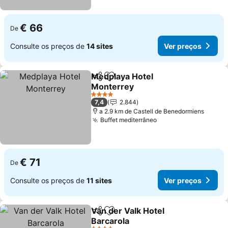
€ 66
De
Consulte os preços de
14 sites
Ver preços
Medplaya Hotel
Partilhar
Adicionar aos favoritos
Monterrey
4 Estrelas
7,4
2.844
a 2.9 km de Castell de Benedormiens
Buffet mediterrâneo
€ 71
De
Consulte os preços de
11 sites
Ver preços
Van der Valk Hotel
Partilhar
Adicionar aos favoritos
Barcarola