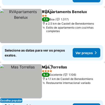
RVApartaments Benelux
Partilhar
Adicionar aos favoritos
2 Estrelas
7,5
Boa
1.317
a 2.5 km de Castell de Benedormiens
Estilo de apartamento com cozinhas
completas
Selecione as datas para ver os preços
Ver preços
exatos.
Mas Torrellas
Partilhar
Adicionar aos favoritos
4 Estrelas
9,2
Excelente
1.106
a 1.1 km de Castell de Benedormiens
Restaurante internacional variado
Escolha popular