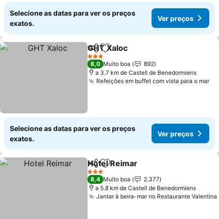
Selecione as datas para ver os preços
Ver preços
exatos.
GHT Xaloc
Partilhar
Adicionar aos favoritos
3 Estrelas
8,0
Muito boa
892
a 3.7 km de Castell de Benedormiens
Refeições em buffet com vista para o mar
Selecione as datas para ver os preços
Ver preços
exatos.
Hotel Reimar
Partilhar
Adicionar aos favoritos
3 Estrelas
8,4
Muito boa
2.377
a 5.8 km de Castell de Benedormiens
Jantar à beira-mar no Restaurante Valentina