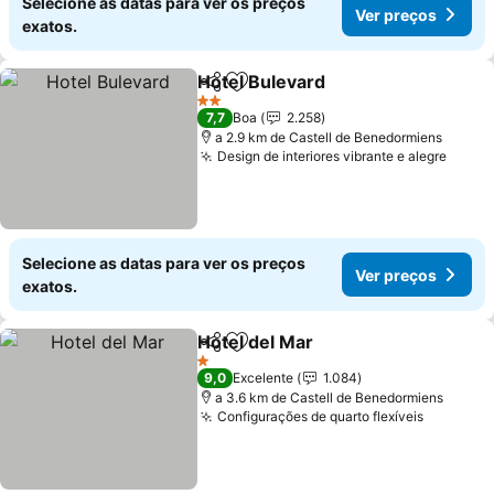
Selecione as datas para ver os preços
Ver preços
exatos.
Hotel Bulevard
Partilhar
Adicionar aos favoritos
2 Estrelas
7,7
Boa
2.258
a 2.9 km de Castell de Benedormiens
Design de interiores vibrante e alegre
Selecione as datas para ver os preços
Ver preços
exatos.
Hotel del Mar
Partilhar
Adicionar aos favoritos
1 Estrelas
9,0
Excelente
1.084
a 3.6 km de Castell de Benedormiens
Configurações de quarto flexíveis