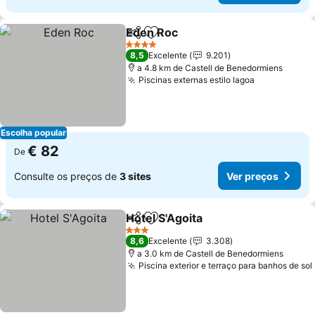
Eden Roc
Partilhar
Adicionar aos favoritos
4 Estrelas
8,5
Excelente
9.201
a 4.8 km de Castell de Benedormiens
Piscinas externas estilo lagoa
Escolha popular
€ 82
De
Consulte os preços de
3 sites
Ver preços
Hotel S'Agoita
Partilhar
Adicionar aos favoritos
3 Estrelas
8,6
Excelente
3.308
a 3.0 km de Castell de Benedormiens
Piscina exterior e terraço para banhos de sol