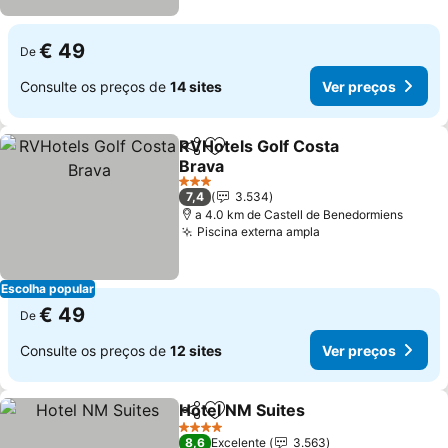
€ 49
De
Consulte os preços de
14 sites
Ver preços
RVHotels Golf Costa
Partilhar
Adicionar aos favoritos
Brava
3 Estrelas
7,4
3.534
a 4.0 km de Castell de Benedormiens
Piscina externa ampla
Escolha popular
€ 49
De
Consulte os preços de
12 sites
Ver preços
Hotel NM Suites
Partilhar
Adicionar aos favoritos
4 Estrelas
8,6
Excelente
3.563