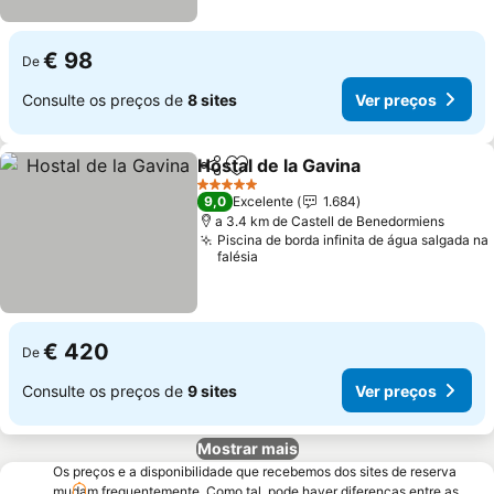
€ 98
De
Consulte os preços de
8 sites
Ver preços
Hostal de la Gavina
Partilhar
Adicionar aos favoritos
5 Estrelas
9,0
Excelente
1.684
a 3.4 km de Castell de Benedormiens
Piscina de borda infinita de água salgada na
falésia
€ 420
De
Consulte os preços de
9 sites
Ver preços
Mostrar mais
Os preços e a disponibilidade que recebemos dos sites de reserva
mudam frequentemente. Como tal, pode haver diferenças entre as