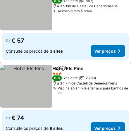
8,6
Excelente
847
a 3.9 km de Castell de Benedormiens
Acesso direto à praia
€ 57
De
Consulte os preços de
3 sites
Ver preços
Hotel Els Pins
Partilhar
Adicionar aos favoritos
3 Estrelas
8,6
Excelente
2.758
a 3.1 km de Castell de Benedormiens
Piscina ao ar livre e terraço para banhos de
sol
€ 74
De
Consulte os preços de
9 sites
Ver preços