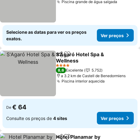
Piscina grande de água salgada
Selecione as datas para ver os preços
Ver preços
exatos.
S'Agaró Hotel Spa &
Partilhar
Adicionar aos favoritos
Wellness
4 Estrelas
8,6
Excelente
5.752
a 3.2 km de Castell de Benedormiens
Piscina interior aquecida
€ 64
De
Consulte os preços de
4 sites
Ver preços
Hotel Planamar by
Partilhar