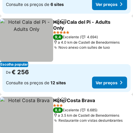
Consulte os preços de
6 sites
Ver preços
Hotel Cala del Pi - Adults
Partilhar
Adicionar aos favoritos
Only
5 Estrelas
9,4
Excelente
4.694
a 4.0 km de Castell de Benedormiens
Novo anexo com suítes de luxo
Escolha popular
€ 256
De
Consulte os preços de
12 sites
Ver preços
Hotel Costa Brava
Partilhar
Adicionar aos favoritos
3 Estrelas
8,8
Excelente
6.685
a 3.5 km de Castell de Benedormiens
Restaurante com vistas deslumbrantes