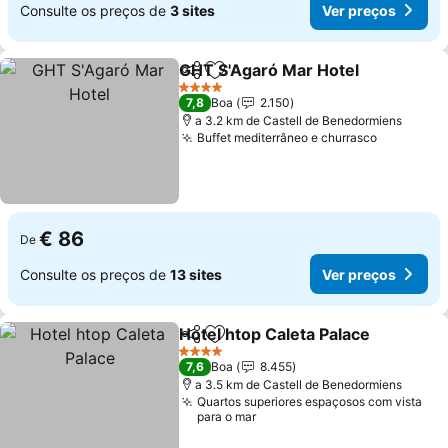
Consulte os preços de
3 sites
Ver preços
GHT S'Agaró Mar Hotel
Partilhar
Adicionar aos favoritos
4 Estrelas
7,8
Boa
2.150
a 3.2 km de Castell de Benedormiens
Buffet mediterrâneo e churrasco
€ 86
De
Consulte os preços de
13 sites
Ver preços
Hotel htop Caleta Palace
Partilhar
Adicionar aos favoritos
4 Estrelas
7,6
Boa
8.455
a 3.5 km de Castell de Benedormiens
Quartos superiores espaçosos com vista
para o mar