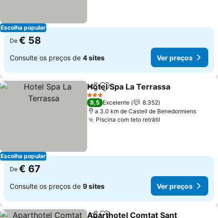
Escolha popular
€ 58
De
Consulte os preços de
4 sites
Ver preços
Hotel Spa La Terrassa
Partilhar
Adicionar aos favoritos
3 Estrelas
8,5
Excelente
8.352
a 3.0 km de Castell de Benedormiens
Piscina com teto retrátil
Escolha popular
€ 67
De
Consulte os preços de
9 sites
Ver preços
Aparthotel Comtat Sant