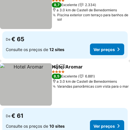
4 Estrelas
8,7
Excelente
2.334
a 3.0 km de Castell de Benedormiens
Piscina exterior com terraço para banhos de
sol
€ 65
De
Consulte os preços de
12 sites
Ver preços
Hotel Aromar
Partilhar
Adicionar aos favoritos
4 Estrelas
8,5
Excelente
6.881
a 3.0 km de Castell de Benedormiens
Varandas panorâmicas com vista para o mar
€ 61
De
Consulte os preços de
10 sites
Ver preços