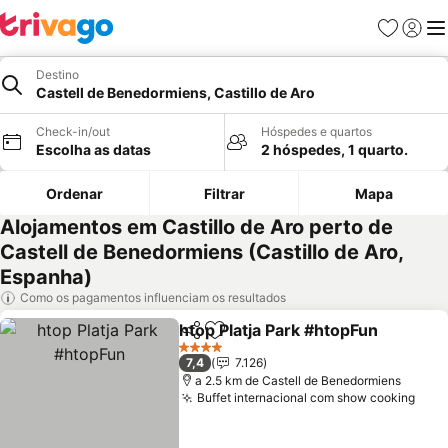
Favoritos
Iniciar
Me
Destino
Castell de Benedormiens, Castillo de Aro
Check-in/out
Hóspedes e quartos
Escolha as datas
2 hóspedes, 1 quarto.
Ordenar
Filtrar
Mapa
Alojamentos em Castillo de Aro perto de
Castell de Benedormiens (Castillo de Aro,
Espanha)
Como os pagamentos influenciam os resultados
htop Platja Park #htopFun
Partilhar
Adicionar aos favoritos
4 Estrelas
7,4
7.126
a 2.5 km de Castell de Benedormiens
Buffet internacional com show cooking