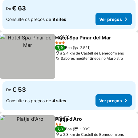
€ 63
De
Consulte os preços de
9 sites
Ver preços
Hotel Spa Pinar del Mar
Partilhar
Adicionar aos favoritos
3 Estrelas
7,9
Boa
2.521
a 2.4 km de Castell de Benedormiens
Sabores mediterrâneos no Marbistro
€ 53
De
Consulte os preços de
4 sites
Ver preços
Platja d'Aro
Partilhar
Adicionar aos favoritos
2 Estrelas
7,8
Boa
1.909
a 2.3 km de Castell de Benedormiens