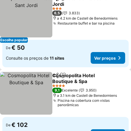
Partilhar
Adicionar aos favoritos
Jordi
3 Estrelas
6,5
3.833
a 4.2 km de Castell de Benedormiens
Restaurante buffet e bar na piscina
Escolha popular
€ 50
De
Consulte os preços de
11 sites
Ver preços
Cosmopolita Hotel
Partilhar
Adicionar aos favoritos
Boutique & Spa
4 Estrelas
9,1
Excelente
3.950
a 3.1 km de Castell de Benedormiens
Piscina na cobertura com vistas
panorâmicas
€ 102
De