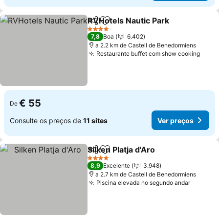
RVHotels Nautic Park
Partilhar
Adicionar aos favoritos
4 Estrelas
7,8
Boa
6.402
a 2.2 km de Castell de Benedormiens
Restaurante buffet com show cooking
€ 55
De
Consulte os preços de
11 sites
Ver preços
Silken Platja d'Aro
Partilhar
Adicionar aos favoritos
4 Estrelas
8,9
Excelente
3.948
a 2.7 km de Castell de Benedormiens
Piscina elevada no segundo andar