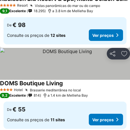
Resort
Vistas panorâmicas do mar ou do campo
5 Estrelas
9,1
Excelente
18.295
a 3.8 km de Mellieha Bay
€ 98
De
Consulte os preços de
12 sites
Ver preços
Partilhar
Ad
DOMS Boutique Living
Hotel
Brasserie mediterrânea no local
4 Estrelas
9,2
Excelente
814
a 1.4 km de Mellieha Bay
€ 55
De
Consulte os preços de
11 sites
Ver preços