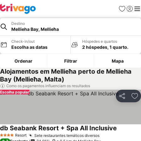
Favoritos
Iniciar
Me
Destino
Mellieha Bay, Mellieħa
Check-in/out
Hóspedes e quartos
Escolha as datas
2 hóspedes, 1 quarto.
Ordenar
Filtrar
Mapa
Alojamentos em Mellieħa perto de Mellieha
Bay (Mellieħa, Malta)
Como os pagamentos influenciam os resultados
Escolha popular
Partilhar
Ad
db Seabank Resort + Spa All Inclusive
Resort
Sete restaurantes temáticos diversos
4 Estrelas