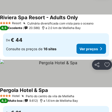
Riviera Spa Resort - Adults Only
Resort
Culinária diversificada com vista para o oceano
4 Estrelas
8,5
Excelente
20.586
a 2.0 km de Mellieha Bay
€ 44
De
Consulte os preços de
16 sites
Ver preços
Partilhar
Ad
Pergola Hotel & Spa
Hotel
Perto do centro da vila de Mellieħa
4 Estrelas
8,3
Muito boa
9.612
a 1.6 km de Mellieha Bay