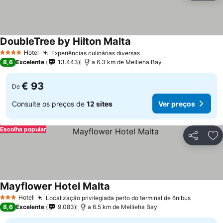
DoubleTree by Hilton Malta
Hotel
Experiências culinárias diversas
4 Estrelas
8,6
Excelente
13.443
a 6.3 km de Mellieha Bay
€ 93
De
Consulte os preços de
12 sites
Ver preços
Escolha popular
Partilhar
Ad
Mayflower Hotel Malta
Hotel
Localização privilegiada perto do terminal de ônibus
3 Estrelas
8,6
Excelente
9.083
a 6.5 km de Mellieha Bay