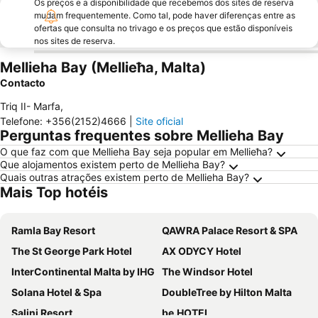
Os preços e a disponibilidade que recebemos dos sites de reserva
mudam frequentemente. Como tal, pode haver diferenças entre as
ofertas que consulta no trivago e os preços que estão disponíveis
nos sites de reserva.
Mellieha Bay (Mellieħa, Malta)
Contacto
Triq II- Marfa
,
Telefone
:
+356(2152)4666
|
Site oficial
Perguntas frequentes sobre Mellieha Bay
O que faz com que Mellieha Bay seja popular em Mellieħa?
Que alojamentos existem perto de Mellieha Bay?
Quais outras atrações existem perto de Mellieha Bay?
Mais Top hotéis
Ramla Bay Resort
QAWRA Palace Resort & SPA
The St George Park Hotel
AX ODYCY Hotel
InterContinental Malta by IHG
The Windsor Hotel
Solana Hotel & Spa
DoubleTree by Hilton Malta
Salini Resort
be.HOTEL