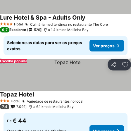
Lure Hotel & Spa - Adults Only
Hotel
Culinária mediterrânea no restaurante The Core
4 Estrelas
9,7
Excelente
529
a 1.4 km de Mellieha Bay
Selecione as datas para ver os preços
Ver preços
exatos.
Escolha popular
Partilhar
Ad
Topaz Hotel
Hotel
Variedade de restaurantes no local
3 Estrelas
7,4
7.092
a 6.1 km de Mellieha Bay
€ 44
De