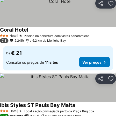
Partilhar
Ad
Coral Hotel
Hotel
Piscina na cobertura com vistas panorâmicas
3 Estrelas
7,3
2.245
a 6.2 km de Mellieha Bay
€ 21
De
Consulte os preços de
11 sites
Ver preços
Partilhar
Ad
ibis Styles ST Pauls Bay Malta
Hotel
Localização privilegiada perto da Praça Bugibba
3 Estrelas
9,0
Excelente
2.627
a 6.1 km de Mellieha Bay