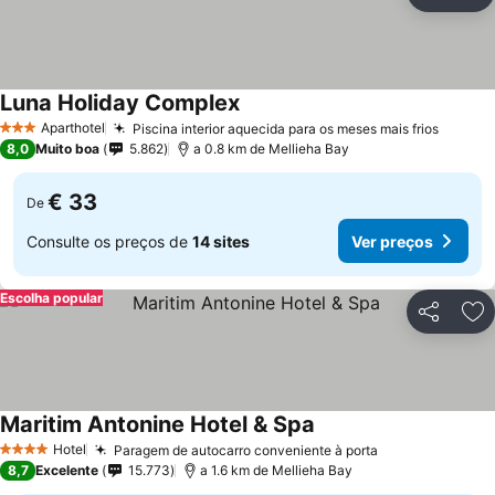
Partilhar
Ad
Luna Holiday Complex
Aparthotel
Piscina interior aquecida para os meses mais frios
3 Estrelas
8,0
Muito boa
5.862
a 0.8 km de Mellieha Bay
€ 33
De
Consulte os preços de
14 sites
Ver preços
Escolha popular
Partilhar
Ad
Maritim Antonine Hotel & Spa
Hotel
Paragem de autocarro conveniente à porta
4 Estrelas
8,7
Excelente
15.773
a 1.6 km de Mellieha Bay