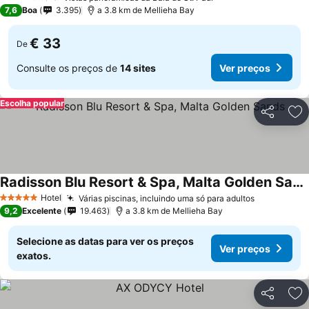
3 Estrelas
7,6
Boa
3.395
a 3.8 km de Mellieha Bay
€ 33
De
Consulte os preços de
14 sites
Ver preços
Escolha popular
Partilhar
Ad
Radisson Blu Resort & Spa, Malta Golden Sands
Hotel
Várias piscinas, incluindo uma só para adultos
5 Estrelas
9,2
Excelente
19.463
a 3.8 km de Mellieha Bay
Selecione as datas para ver os preços
Ver preços
exatos.
Partilhar
Ad