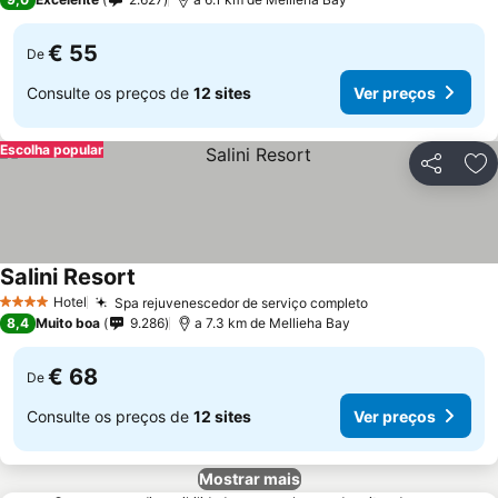
€ 55
De
Consulte os preços de
12 sites
Ver preços
Escolha popular
Partilhar
Ad
Salini Resort
Hotel
Spa rejuvenescedor de serviço completo
4 Estrelas
8,4
Muito boa
9.286
a 7.3 km de Mellieha Bay
€ 68
De
Consulte os preços de
12 sites
Ver preços
Mostrar mais