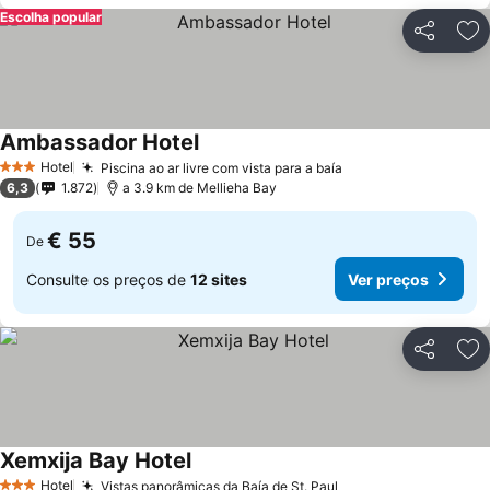
Escolha popular
Partilhar
Ad
Ambassador Hotel
Hotel
Piscina ao ar livre com vista para a baía
3 Estrelas
6,3
1.872
a 3.9 km de Mellieha Bay
€ 55
De
Consulte os preços de
12 sites
Ver preços
Partilhar
Ad
Xemxija Bay Hotel
Hotel
Vistas panorâmicas da Baía de St. Paul