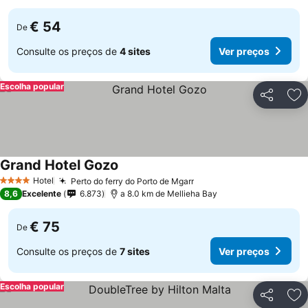
€ 54
De
Consulte os preços de
4 sites
Ver preços
Escolha popular
Partilhar
Ad
Grand Hotel Gozo
Hotel
Perto do ferry do Porto de Mgarr
4 Estrelas
8,6
Excelente
6.873
a 8.0 km de Mellieha Bay
€ 75
De
Consulte os preços de
7 sites
Ver preços
Escolha popular
Partilhar
Ad