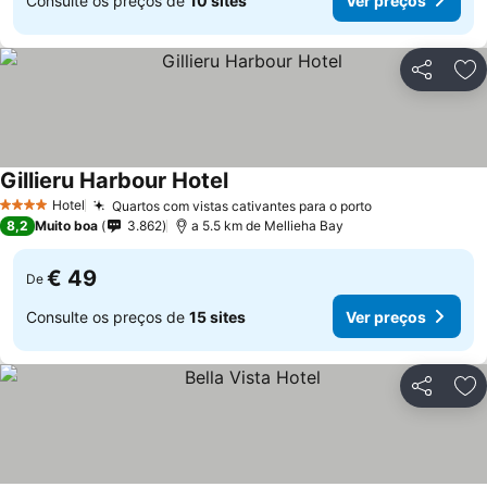
Consulte os preços de
10 sites
Ver preços
Partilhar
Ad
Gillieru Harbour Hotel
Hotel
Quartos com vistas cativantes para o porto
4 Estrelas
8,2
Muito boa
3.862
a 5.5 km de Mellieha Bay
€ 49
De
Consulte os preços de
15 sites
Ver preços
Partilhar
Ad