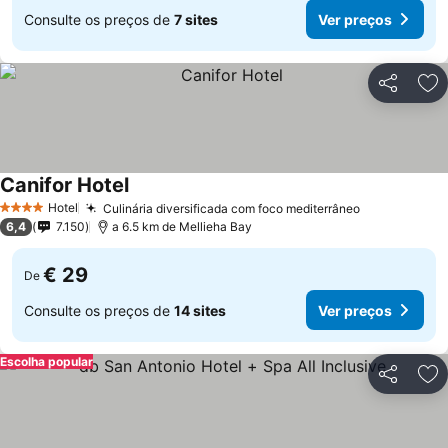
Consulte os preços de
7 sites
Ver preços
Partilhar
Ad
Canifor Hotel
Hotel
Culinária diversificada com foco mediterrâneo
4 Estrelas
6,4
7.150
a 6.5 km de Mellieha Bay
€ 29
De
Consulte os preços de
14 sites
Ver preços
Escolha popular
Partilhar
Ad