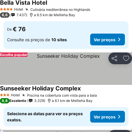
Bella Vista Hotel
Hotel
Culinária mediterrânea no Highlands
4 Estrelas
6,6
7.437
a 6.5 km de Mellieha Bay
€ 76
De
Consulte os preços de
10 sites
Ver preços
Escolha popular
Partilhar
Ad
Sunseeker Holiday Complex
Hotel
Piscina na cobertura com vista para a baía
3 Estrelas
8,8
Excelente
3.329
a 6.1 km de Mellieha Bay
Selecione as datas para ver os preços
Ver preços
exatos.