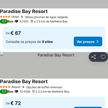
Paradise Bay Resort
Hotel
Várias piscinas de água salgada
4 Estrelas
7,7
Boa
9.230
a 2.5 km de Mellieha Bay
€ 67
De
Consulte os preços de
9 sites
Ver preços
Partilhar
Ad
Paradise Bay Resort
Resort
Opções de buffet extensas
4 Estrelas
7,7
Boa
10.006
a 2.5 km de Mellieha Bay
€ 72
De