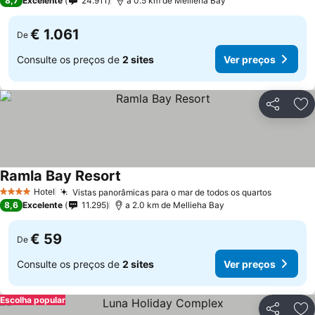
8,7
Excelente
24.911
a 0.5 km de Mellieha Bay
€ 1.061
De
Consulte os preços de
2 sites
Ver preços
Partilhar
Ad
Ramla Bay Resort
Hotel
Vistas panorâmicas para o mar de todos os quartos
4 Estrelas
8,6
Excelente
11.295
a 2.0 km de Mellieha Bay
€ 59
De
Consulte os preços de
2 sites
Ver preços
Escolha popular