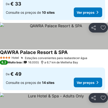
€ 33
De
Consulte os preços de
10 sites
Ver preços
Partilhar
Ad
QAWRA Palace Resort & SPA
Hotel
Estações convenientes para reabastecer água
4 Estrelas
8,2
Muito boa
16.000
a 6.7 km de Mellieha Bay
€ 49
De
Consulte os preços de
14 sites
Ver preços
Partilhar
Ad