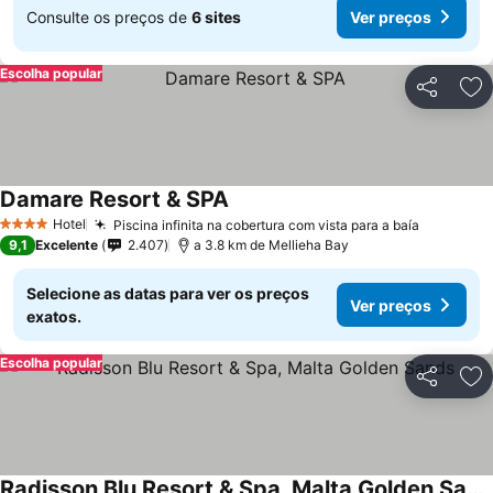
Consulte os preços de
6 sites
Ver preços
Escolha popular
Partilhar
Ad
Damare Resort & SPA
Hotel
Piscina infinita na cobertura com vista para a baía
4 Estrelas
9,1
Excelente
2.407
a 3.8 km de Mellieha Bay
Selecione as datas para ver os preços
Ver preços
exatos.
Escolha popular
Partilhar
Ad
Radisson Blu Resort & Spa, Malta Golden Sands