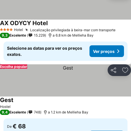
AX ODYCY Hotel
Hotel
Localização privilegiada à beira-mar com transporte
4 Estrelas
9,3
Excelente
15.229
a 6.8 km de Mellieha Bay
Selecione as datas para ver os preços
Ver preços
exatos.
Escolha popular
Partilhar
Ad
Gest
Hostel
9,4
Excelente
748
a 1.2 km de Mellieha Bay
€ 68
De