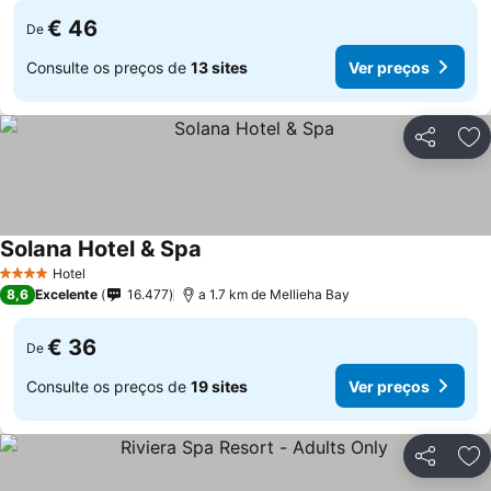
€ 46
De
Consulte os preços de
13 sites
Ver preços
Partilhar
Ad
Solana Hotel & Spa
Hotel
4 Estrelas
8,6
Excelente
16.477
a 1.7 km de Mellieha Bay
€ 36
De
Consulte os preços de
19 sites
Ver preços
Partilhar
Ad