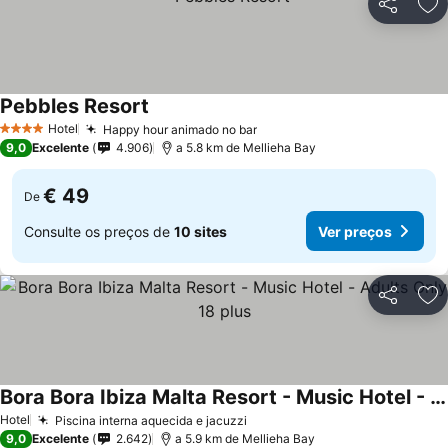
Partilhar
Ad
Pebbles Resort
Hotel
Happy hour animado no bar
4 Estrelas
9,0
Excelente
4.906
a 5.8 km de Mellieha Bay
€ 49
De
Consulte os preços de
10 sites
Ver preços
Partilhar
Ad
Bora Bora Ibiza Malta Resort - Music Hotel - Adults Only 18 plus
Hotel
Piscina interna aquecida e jacuzzi
9,0
Excelente
2.642
a 5.9 km de Mellieha Bay