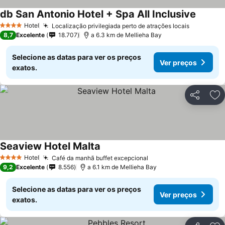
db San Antonio Hotel + Spa All Inclusive
Hotel
Localização privilegiada perto de atrações locais
4 Estrelas
8,7
Excelente
18.707
a 6.3 km de Mellieha Bay
Selecione as datas para ver os preços
Ver preços
exatos.
Partilhar
Ad
Seaview Hotel Malta
Hotel
Café da manhã buffet excepcional
4 Estrelas
9,2
Excelente
8.556
a 6.1 km de Mellieha Bay
Selecione as datas para ver os preços
Ver preços
exatos.