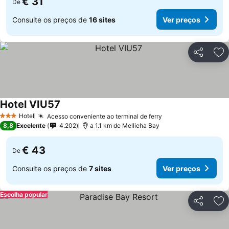
€ 31
De
Consulte os preços de
16 sites
Ver preços
Partilhar
Ad
Hotel VIU57
Hotel
Acesso conveniente ao terminal de ferry
3 Estrelas
8,8
Excelente
4.202
a 1.1 km de Mellieha Bay
€ 43
De
Consulte os preços de
7 sites
Ver preços
Escolha popular
Partilhar
Ad