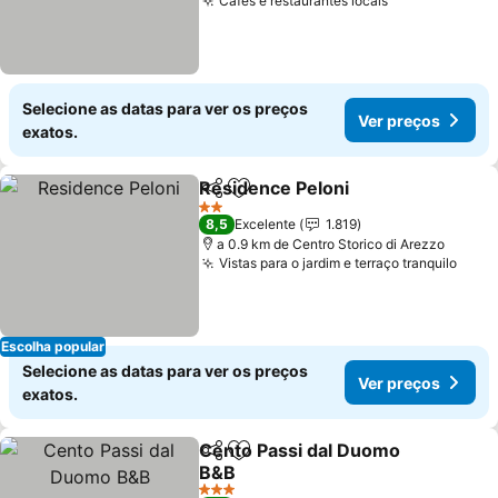
Cafés e restaurantes locais
Selecione as datas para ver os preços
Ver preços
exatos.
Residence Peloni
Partilhar
Adicionar aos favoritos
2 Estrelas
8,5
Excelente
1.819
a 0.9 km de Centro Storico di Arezzo
Vistas para o jardim e terraço tranquilo
Escolha popular
Selecione as datas para ver os preços
Ver preços
exatos.
Cento Passi dal Duomo
Partilhar
Adicionar aos favoritos
B&B
3 Estrelas