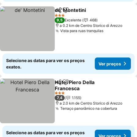
de' Montetini
Partilhar
Adicionar aos favoritos
3 Estrelas
9,5
Excelente
468
a 0.2 km de Centro Storico di Arezzo
Vista para ruas tranquilas
Selecione as datas para ver os preços
Ver preços
exatos.
Hotel Piero Della
Partilhar
Adicionar aos favoritos
Francesca
3 Estrelas
7,4
1.155
a 2.0 km de Centro Storico di Arezzo
Terraço panorâmico na cobertura
Selecione as datas para ver os preços
Ver preços