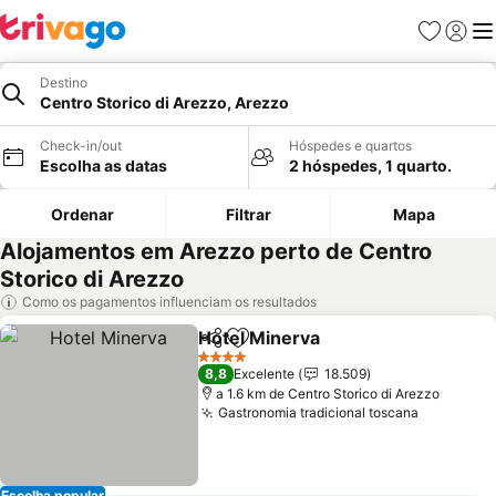
Favoritos
Iniciar
Me
Destino
Centro Storico di Arezzo, Arezzo
Check-in/out
Hóspedes e quartos
Escolha as datas
2 hóspedes, 1 quarto.
Ordenar
Filtrar
Mapa
Alojamentos em Arezzo perto de Centro
Storico di Arezzo
Como os pagamentos influenciam os resultados
Hotel Minerva
Partilhar
Adicionar aos favoritos
4 Estrelas
8,8
Excelente
18.509
a 1.6 km de Centro Storico di Arezzo
Gastronomia tradicional toscana
Escolha popular