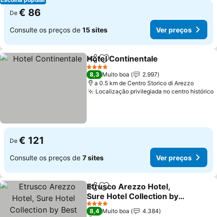
€ 86
De
Consulte os preços de
15 sites
Ver preços
Hotel Continentale
Partilhar
Adicionar aos favoritos
4 Estrelas
8,3
Muito boa
2.997
a 0.5 km de Centro Storico di Arezzo
Localização privilegiada no centro histórico
€ 121
De
Consulte os preços de
7 sites
Ver preços
Etrusco Arezzo Hotel,
Partilhar
Adicionar aos favoritos
Sure Hotel Collection by
Best Western
4 Estrelas
8,4
Muito boa
4.384