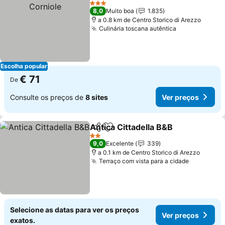
3 Estrelas
8,0
Muito boa
1.835
a 0.8 km de Centro Storico di Arezzo
Culinária toscana autêntica
Escolha popular
€ 71
De
Consulte os preços de
8 sites
Ver preços
Antica Cittadella B&B
Partilhar
Adicionar aos favoritos
2 Estrelas
9,0
Excelente
339
a 0.1 km de Centro Storico di Arezzo
Terraço com vista para a cidade
Selecione as datas para ver os preços
Ver preços
exatos.