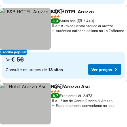
B&B HOTEL Arezzo
Partilhar
Adicionar aos favoritos
3 Estrelas
8,3
Muito boa
5.440
a 2.8 km de Centro Storico di Arezzo
Autêntica culinária italiana no Lo Zafferano
Escolha popular
€ 56
De
Consulte os preços de
13 sites
Ver preços
Hotel Arezzo Asc
Partilhar
Adicionar aos favoritos
3 Estrelas
8,7
Excelente
2.473
a 1.5 km de Centro Storico di Arezzo
Estacionamento conveniente no local