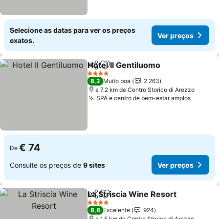
Selecione as datas para ver os preços
Ver preços
exatos.
Hotel Il Gentiluomo
Partilhar
Adicionar aos favoritos
4 Estrelas
8,2
Muito boa
2.263
a 7.2 km de Centro Storico di Arezzo
SPA e centro de bem-estar amplos
€ 74
De
Consulte os preços de
9 sites
Ver preços
La Striscia Wine Resort
Partilhar
Adicionar aos favoritos
4 Estrelas
8,8
Excelente
924
a 1.5 km de Centro Storico di Arezzo