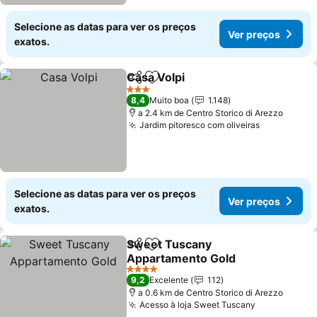
Selecione as datas para ver os preços
Ver preços
exatos.
Casa Volpi
Partilhar
Adicionar aos favoritos
3 Estrelas
8,4
Muito boa
1.148
a 2.4 km de Centro Storico di Arezzo
Jardim pitoresco com oliveiras
Selecione as datas para ver os preços
Ver preços
exatos.
Sweet Tuscany
Partilhar
Adicionar aos favoritos
Appartamento Gold
4 Estrelas
9,2
Excelente
112
a 0.6 km de Centro Storico di Arezzo
Acesso à loja Sweet Tuscany