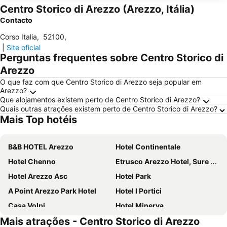
Centro Storico di Arezzo (Arezzo, Itália)
Contacto
Corso Italia
,
52100
,
|
Site oficial
Perguntas frequentes sobre Centro Storico di
Arezzo
O que faz com que Centro Storico di Arezzo seja popular em
Arezzo?
Que alojamentos existem perto de Centro Storico di Arezzo?
Quais outras atrações existem perto de Centro Storico di Arezzo?
Mais Top hotéis
B&B HOTEL Arezzo
Hotel Continentale
Hotel Chenno
Etrusco Arezzo Hotel, Sure Hotel Collection by Best Western
Hotel Arezzo Asc
Hotel Park
A Point Arezzo Park Hotel
Hotel I Portici
Casa Volpi
Hotel Minerva
Mais atrações - Centro Storico di Arezzo
Toscana Verde
Hotel Il Gentiluomo