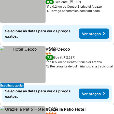
8,9
Excelente
927
a 0.2 km de Centro Storico di Arezzo
Terraço panorâmico compartilhado
Selecione as datas para ver os preços
Ver preços
exatos.
Hotel Cecco
Partilhar
Adicionar aos favoritos
2 Estrelas
7,8
Boa
2.237
a 0.5 km de Centro Storico di Arezzo
Restaurante de culinária toscana tradicional
Escolha popular
Selecione as datas para ver os preços
Ver preços
exatos.
Graziella Patio Hotel
Partilhar
Adicionar aos favoritos