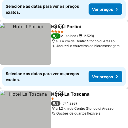
Selecione as datas para ver os preços
Ver preços
exatos.
Hotel I Portici
Partilhar
Adicionar aos favoritos
4 Estrelas
8,3
Muito boa
2.529
a 0.4 km de Centro Storico di Arezzo
Jacuzzi e chuveiros de hidromassagem
Selecione as datas para ver os preços
Ver preços
exatos.
Hotel La Toscana
Partilhar
Adicionar aos favoritos
1 Estrelas
6,9
1.293
a 1.2 km de Centro Storico di Arezzo
Opções de quartos flexíveis