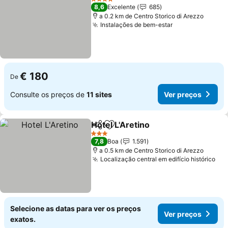
4 Estrelas
8,6
Excelente
685
a 0.2 km de Centro Storico di Arezzo
Instalações de bem-estar
€ 180
De
Consulte os preços de
11 sites
Ver preços
Hotel L'Aretino
Partilhar
Adicionar aos favoritos
3 Estrelas
7,8
Boa
1.591
a 0.5 km de Centro Storico di Arezzo
Localização central em edifício histórico
Selecione as datas para ver os preços
Ver preços
exatos.