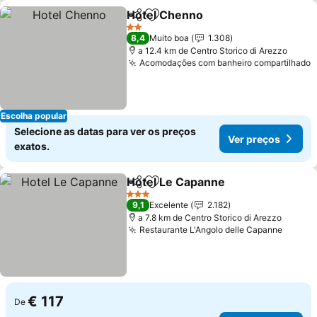
Hotel Chenno
Partilhar
Adicionar aos favoritos
2 Estrelas
8,4
Muito boa
1.308
a 12.4 km de Centro Storico di Arezzo
Acomodações com banheiro compartilhado
Escolha popular
Selecione as datas para ver os preços
Ver preços
exatos.
Hotel Le Capanne
Partilhar
Adicionar aos favoritos
3 Estrelas
9,1
Excelente
2.182
a 7.8 km de Centro Storico di Arezzo
Restaurante L'Angolo delle Capanne
€ 117
De