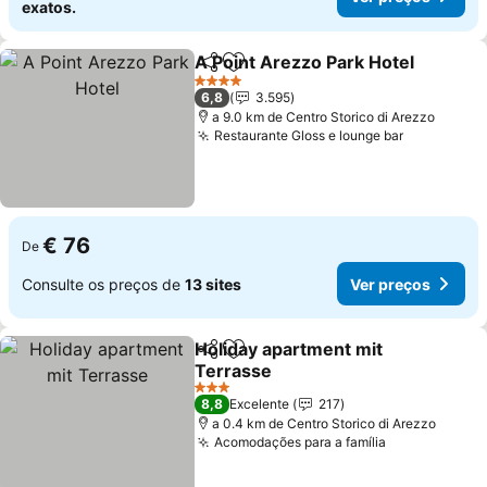
exatos.
A Point Arezzo Park Hotel
Partilhar
Adicionar aos favoritos
4 Estrelas
6,8
3.595
a 9.0 km de Centro Storico di Arezzo
Restaurante Gloss e lounge bar
€ 76
De
Consulte os preços de
13 sites
Ver preços
Holiday apartment mit
Partilhar
Adicionar aos favoritos
Terrasse
3 Estrelas
8,8
Excelente
217
a 0.4 km de Centro Storico di Arezzo
Acomodações para a família