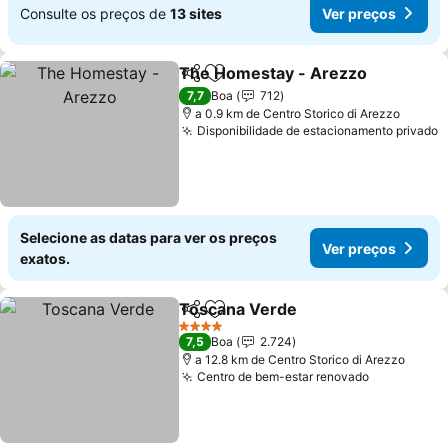
Consulte os preços de
13 sites
Ver preços
The Homestay - Arezzo
Partilhar
Adicionar aos favoritos
7,7
Boa
712
a 0.9 km de Centro Storico di Arezzo
Disponibilidade de estacionamento privado
Selecione as datas para ver os preços
Ver preços
exatos.
Toscana Verde
Partilhar
Adicionar aos favoritos
4 Estrelas
7,5
Boa
2.724
a 12.8 km de Centro Storico di Arezzo
Centro de bem-estar renovado