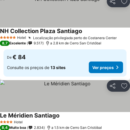
Partilhar
Ad
NH Collection Plaza Santiago
Hotel
Localização privilegiada perto do Costanera Center
5 Estrelas
8,7
Excelente
9.517
a 2.8 km de Cerro San Cristóbal
€ 84
De
Consulte os preços de
13 sites
Ver preços
Partilhar
Ad
Le Méridien Santiago
Hotel
4 Estrelas
8,4
Muito boa
2.834
a 1.5 km de Cerro San Cristóbal