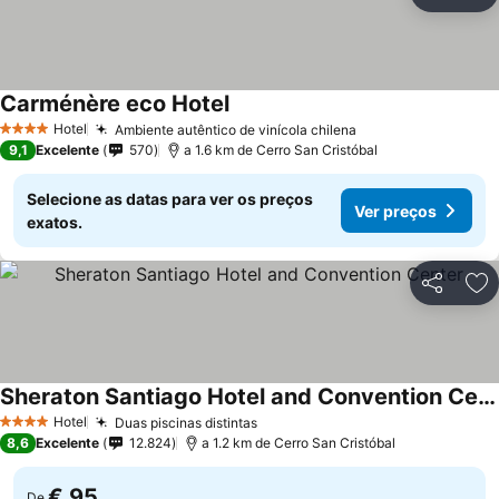
Partilhar
Ad
Carménère eco Hotel
Hotel
Ambiente autêntico de vinícola chilena
4 Estrelas
9,1
Excelente
570
a 1.6 km de Cerro San Cristóbal
Selecione as datas para ver os preços
Ver preços
exatos.
Partilhar
Ad
Sheraton Santiago Hotel and Convention Center
Hotel
Duas piscinas distintas
4 Estrelas
8,6
Excelente
12.824
a 1.2 km de Cerro San Cristóbal
€ 95
De