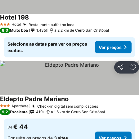
Hotel 198
Hotel
Restaurante buffet no local
3 Estrelas
8,0
Muito boa
1.435
a 2.2 km de Cerro San Cristóbal
Selecione as datas para ver os preços
Ver preços
exatos.
Partilhar
Ad
Eldepto Padre Mariano
Aparthotel
Check-in digital sem complicações
3 Estrelas
9,2
Excelente
419
a 1.6 km de Cerro San Cristóbal
€ 44
De
Consulte os preços de
3 sites
Ver preços