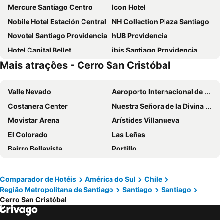
Mercure Santiago Centro
Icon Hotel
Nobile Hotel Estación Central
NH Collection Plaza Santiago
Novotel Santiago Providencia
hUB Providencia
Hotel Capital Bellet
ibis Santiago Providencia
Mais atrações - Cerro San Cristóbal
Four Points by Sheraton Santiago
Ibis Budget Santiago Providencia
Hotel Plaza San Francisco
Hyatt Place Santiago/Vitacura
Valle Nevado
Aeroporto Internacional de Santiago - Aeroporto Internacional Comodoro Arturo Merino Benítez
Almacruz Hotel y Centro de Convenciones
Mandarin Oriental, Santiago
Costanera Center
Nuestra Señora de la Divina Providencia
Pullman Santiago Vitacura
MR. Express
Movistar Arena
Arístides Villanueva
Nobile Inn Santiago
MR Hotel Providencia (ex Hotel Neruda)
El Colorado
Las Leñas
Pullman Santiago El Bosque
Novotel Santiago Vitacura
Bairro Bellavista
Portillo
City Express by Marriott Santiago Aeropuerto Chile
VR Suite Santiago
Barrio Lastarria
Festival Internacional Providencia Jazz
Hotel Sommelier Boutique
Courtyard by Marriott Santiago Airport
Torre Entel
Metrô de Santiago
Ola Santiago Providencia, Tapestry Collection by Hilton
ibis Santiago Las Condes
Comparador de Hotéis
América do Sul
Chile
Região Metropolitana de Santiago
Santiago
Santiago
Cartagena
Avenida Libertad
Hotel Gran Palace
Holiday Inn Express Santiago Las Condes By Ihg
Cerro San Cristóbal
Funicular de Santiago
Centro Comercial Parque Arauco
Hotel Fundador
Le Méridien Santiago
VIVO El Centro
Puerto de San Antonio