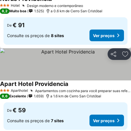
Hotel
Design moderno e contemporâneo
3 Estrelas
8,2
Muito boa
1.525
a 0.6 km de Cerro San Cristóbal
€ 91
De
Consulte os preços de
8 sites
Ver preços
Partilhar
Ad
Apart Hotel Providencia
Aparthotel
Apartamentos com cozinha para você preparar suas refeições
3 Estrelas
8,6
Excelente
1.659
a 1.6 km de Cerro San Cristóbal
€ 59
De
Consulte os preços de
7 sites
Ver preços