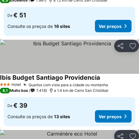
8,5
Excelente
7.981
a 1.2 km de Cerro San Cristóbal
€ 51
De
Consulte os preços de
16 sites
Ver preços
Partilhar
Ad
Ibis Budget Santiago Providencia
Hotel
Quartos com vista para a cidade ou montanha
3 Estrelas
8,1
Muito boa
7.418
a 1.4 km de Cerro San Cristóbal
€ 39
De
Consulte os preços de
13 sites
Ver preços