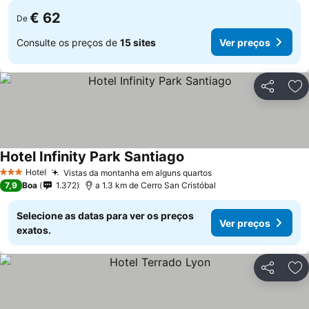
€ 62
De
Consulte os preços de
15 sites
Ver preços
Partilhar
Ad
Hotel Infinity Park Santiago
Hotel
Vistas da montanha em alguns quartos
3 Estrelas
7,9
Boa
1.372
a 1.3 km de Cerro San Cristóbal
Selecione as datas para ver os preços
Ver preços
exatos.
Partilhar
Ad