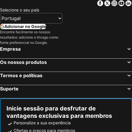
Holiday Inn Santiago - Airport Terminal By Ihg
Wyndham Santiago Aeropuerto
Facebook
Twitter
Insta
Yo
Club Viña del Mar
Cerro San Cristóbal
Plaza El Bosque Ebro
Hotel Almasur Providencia
Selecione o seu país
Palácio de La Moneda
Excursão Turística em Santiago
Hotel HW Libertad
Hotel Terrado Lyon
Plaza Independencia
Parque Bustamante
Radisson Blu Plaza El Bosque Santiago
Ladera Boutique Hotel
Adicionar no Google
Encontre facilmente os nossos
Cerro Santa Lucía
Catedral Metropolitana
Wyndham Santiago Pettra
DoubleTree by Hilton Hotel Santiago - Vitacura
resultados: adicione o trivago como
Monumento a Salvador Allende
La Moneda Palace Cultural Center
fonte preferencial no Google.
Courtyard by Marriott Santiago Las Condes
Novapark
Empresa
Nacional de Historia Natural
La Parva
Intercontinental Hotels Santiago By Ihg
Hotel Santa Lucia
Aeropuerto de Mendoza
Estación Central de Santiago
The Ritz-Carlton, Santiago
Solace Hotel Santiago
Os nossos produtos
Paseo Bellamar
Playa el Sol
Novotel Santiago Las Condes
Hotel Director Vitacura
Termos e políticas
Canelo y Canelillos
El Encanto
Norus Providencia
Hotel Boutique Castillo Rojo
Cacheuta
Parque Metropolitano de Santiago
H Ocaranza
Lib Hotel Bellavista
Suporte
Teleférico ou Funicular
Parque Balmaceda
Tremo
Boutique Tremo
Plaza Baquedano
Parque de las esculturas
Hotel Loreto
Diego de Almagro Providencia Express
Inicie sessão para desfrutar de
Museo Nacional de Bellas Artes
Mercado Central
Mito Casa Hotel
Hotel Infinity Park Santiago
vantagens exclusivas para membros
Plaza de Armas
Centro Cultural Estación Mapocho
Tremo Hotel Boutique Bellas Artes
Hotel Luciano K
Personalize a sua experiência
Museu de Arte Pré-colombiana
Museo de San Francisco
Hotel Parlamento
Hotel Sonetto
Ofertas e preços para membros