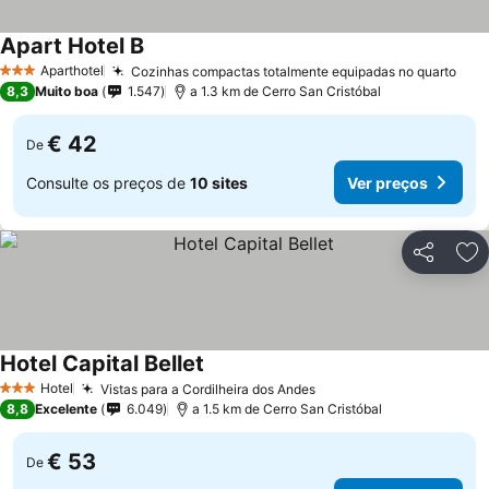
Apart Hotel B
Aparthotel
Cozinhas compactas totalmente equipadas no quarto
3 Estrelas
8,3
Muito boa
1.547
a 1.3 km de Cerro San Cristóbal
€ 42
De
Consulte os preços de
10 sites
Ver preços
Partilhar
Ad
Hotel Capital Bellet
Hotel
Vistas para a Cordilheira dos Andes
3 Estrelas
8,8
Excelente
6.049
a 1.5 km de Cerro San Cristóbal
€ 53
De