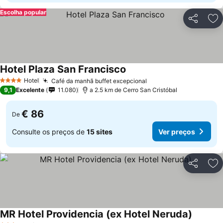
Escolha popular
Partilhar
Ad
Hotel Plaza San Francisco
Hotel
Café da manhã buffet excepcional
4 Estrelas
9,1
Excelente
11.080
a 2.5 km de Cerro San Cristóbal
€ 86
De
Consulte os preços de
15 sites
Ver preços
Partilhar
Ad
MR Hotel Providencia (ex Hotel Neruda)