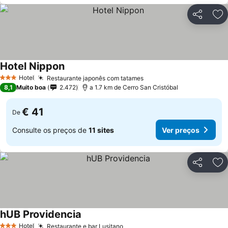
Partilhar
Ad
Hotel Nippon
Hotel
Restaurante japonês com tatames
3 Estrelas
8,1
Muito boa
2.472
a 1.7 km de Cerro San Cristóbal
€ 41
De
Consulte os preços de
11 sites
Ver preços
Partilhar
Ad
hUB Providencia
Hotel
Restaurante e bar Lusitano