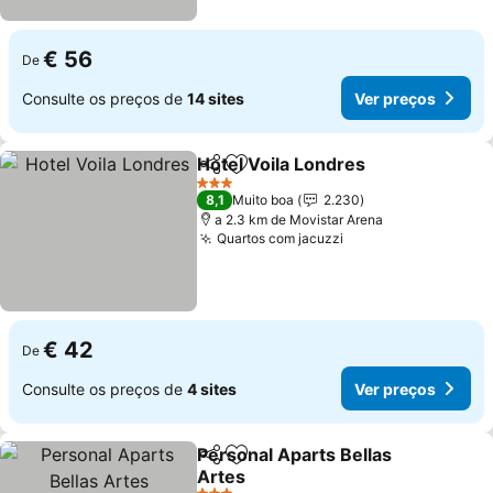
€ 56
De
Consulte os preços de
14 sites
Ver preços
Hotel Voila Londres
Partilhar
Adicionar aos favoritos
Ver pr
3 Estrelas
8,1
Muito boa
2.230
a 2.3 km de Movistar Arena
Quartos com jacuzzi
Ver preços
€ 42
De
Consulte os preços de
4 sites
Ver preços
Personal Aparts Bellas
Partilhar
Adicionar aos favoritos
Artes