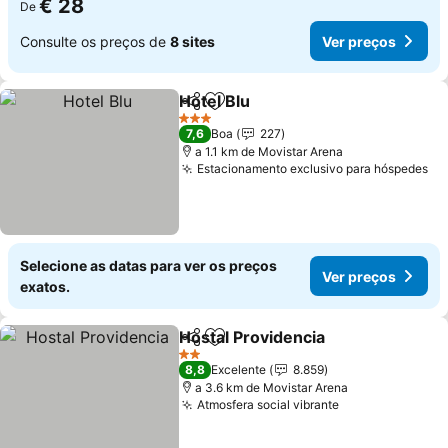
€ 28
De
Consulte os preços de
8 sites
Ver preços
Hotel Blu
Partilhar
Adicionar aos favoritos
Ver preços
3 Estrelas
7,6
Boa
227
a 1.1 km de Movistar Arena
Estacionamento exclusivo para hóspedes
Ve
Selecione as datas para ver os preços
Ver preços
exatos.
Hostal Providencia
Partilhar
Adicionar aos favoritos
Ver pre
2 Estrelas
8,8
Excelente
8.859
a 3.6 km de Movistar Arena
Atmosfera social vibrante
Ver preços