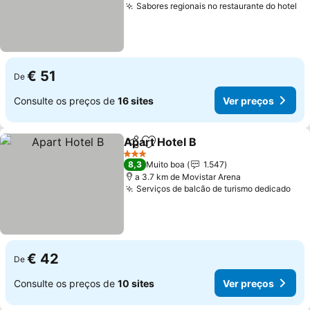
Sabores regionais no restaurante do hotel
Ve
€ 51
De
Consulte os preços de
16 sites
Ver preços
Apart Hotel B
Partilhar
Adicionar aos favoritos
Ver preços
3 Estrelas
8,3
Muito boa
1.547
a 3.7 km de Movistar Arena
Serviços de balcão de turismo dedicado
Ver
€ 42
De
Consulte os preços de
10 sites
Ver preços