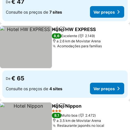
€ 47
De
Consulte os preços de
7 sites
Ver preços
Hotel HW EXPRESS
Partilhar
Adicionar aos favoritos
Ver pr
8,6
Excelente
2.149
a 2.6 km de Movistar Arena
Acomodações para famílias
Ver preços
€ 65
De
Consulte os preços de
4 sites
Ver preços
Hotel Nippon
Partilhar
Adicionar aos favoritos
Ver preços
3 Estrelas
8,1
Muito boa
2.472
a 3.5 km de Movistar Arena
Restaurante japonês no local
Ver preços