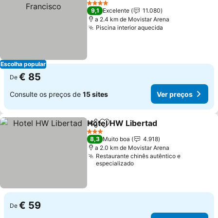
4 Estrelas
9,1
Excelente
11.080
a 2.4 km de Movistar Arena
Piscina interior aquecida
Ver preços
Escolha popular
€ 85
De
Consulte os preços de
15 sites
Ver preços
Hotel HW Libertad
Partilhar
Adicionar aos favoritos
Ver pre
3 Estrelas
8,3
Muito boa
4.918
a 2.0 km de Movistar Arena
Restaurante chinês autêntico e
especializado
€ 59
De