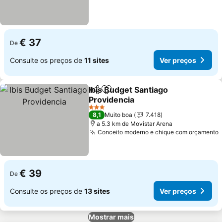
€ 37
De
Consulte os preços de
11 sites
Ver preços
Ibis Budget Santiago
Partilhar
Adicionar aos favoritos
Providencia
Ver preços
3 Estrelas
8,1
Muito boa
7.418
a 5.3 km de Movistar Arena
Conceito moderno e chique com orçamento
€ 39
De
Consulte os preços de
13 sites
Ver preços
Mostrar mais