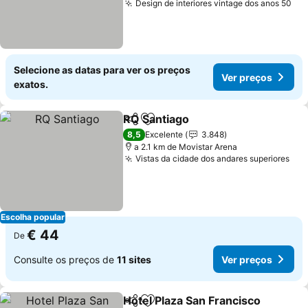
Design de interiores vintage dos anos 50
Ver
Selecione as datas para ver os preços
Ver preços
exatos.
RQ Santiago
Partilhar
Adicionar aos favoritos
Ver preços
8,5
Excelente
3.848
a 2.1 km de Movistar Arena
Vistas da cidade dos andares superiores
Ver
Escolha popular
€ 44
De
Consulte os preços de
11 sites
Ver preços
Hotel Plaza San Francisco
Partilhar
Adicionar aos favoritos