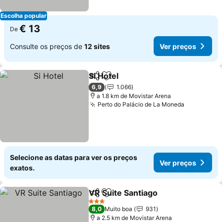
Escolha popular
€ 13
De
Consulte os preços de
12 sites
Ver preços
Si Hotel
Partilhar
Adicionar aos favoritos
Ver preços
6,9
1.066
a 1.8 km de Movistar Arena
Perto do Palácio de La Moneda
Ver preço
Selecione as datas para ver os preços
Ver preços
exatos.
VR Suite Santiago
Partilhar
Adicionar aos favoritos
Ver preç
3 Estrelas
8,0
Muito boa
931
a 2.5 km de Movistar Arena