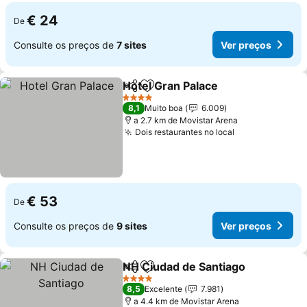
€ 24
De
Consulte os preços de
7 sites
Ver preços
Hotel Gran Palace
Partilhar
Adicionar aos favoritos
Ver preç
4 Estrelas
8,1
Muito boa
6.009
a 2.7 km de Movistar Arena
Dois restaurantes no local
Ver preços
€ 53
De
Consulte os preços de
9 sites
Ver preços
NH Ciudad de Santiago
Partilhar
Adicionar aos favoritos
Ver
4 Estrelas
8,5
Excelente
7.981
a 4.4 km de Movistar Arena