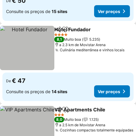
€ 50
De
Consulte os preços de
15 sites
Ver preços
Hotel Fundador
Partilhar
Adicionar aos favoritos
Ver preços
4 Estrelas
8,1
Muito boa
5.235
a 2.3 km de Movistar Arena
Culinária mediterrânea e vinhos locais
Ver 
€ 47
De
Consulte os preços de
14 sites
Ver preços
VIP Apartments Chile
Partilhar
Adicionar aos favoritos
Ver 
3 Estrelas
8,0
Muito boa
1.125
a 2.5 km de Movistar Arena
Cozinhas compactas totalmente equipadas
V