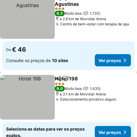
Partilhar
Adicionar aos favoritos
Agustinas
Ver preços
3 Estrelas
8,3
Muito boa
1.720
a 2.8 km de Movistar Arena
Centro de bem-estar com terapia de spa
Ver
€ 46
De
Consulte os preços de
10 sites
Ver preços
Hotel 198
Partilhar
Adicionar aos favoritos
Ver preços
3 Estrelas
8,0
Muito boa
1.435
a 3.1 km de Movistar Arena
Estacionamento privativo seguro
Ver preç
Selecione as datas para ver os preços
Ver preços
exatos.