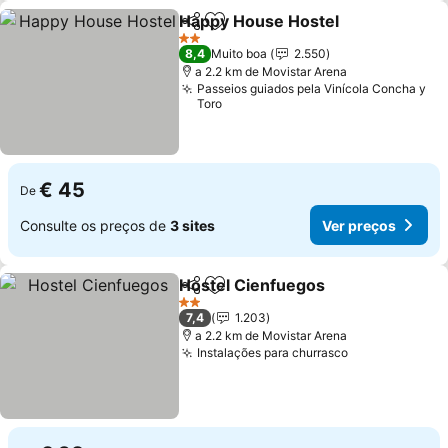
Happy House Hostel
Partilhar
Adicionar aos favoritos
Ver p
2 Estrelas
8,4
Muito boa
2.550
a 2.2 km de Movistar Arena
Passeios guiados pela Vinícola Concha y
Toro
€ 45
De
Consulte os preços de
3 sites
Ver preços
Hostel Cienfuegos
Partilhar
Adicionar aos favoritos
Ver pre
2 Estrelas
7,4
1.203
a 2.2 km de Movistar Arena
Instalações para churrasco
Ver preços