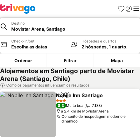
Favoritos
Iniciar
Me
Destino
Movistar Arena, Santiago
Check-in/out
Hóspedes e quartos
Escolha as datas
2 hóspedes, 1 quarto.
Ordenar
Filtrar
Mapa
Alojamentos em Santiago perto de Movistar
Arena (Santiago, Chile)
Como os pagamentos influenciam os resultados
Nobile Inn Santiago
Partilhar
Adicionar aos favoritos
Ver pr
3 Estrelas
8,3
Muito boa
7.188
a 2.4 km de Movistar Arena
Conceito de hospedagem moderno e
dinâmico