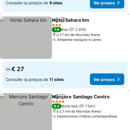
Consulte os preços de
9 sites
Ver preços
Hotel Sahara Inn
Partilhar
Adicionar aos favoritos
Ver preço
3 Estrelas
7,6
Boa
2.205
a 1.7 km de Movistar Arena
Ambiente tranquilo e calmo
Ver preços
€ 27
De
Consulte os preços de
11 sites
Ver preços
Mercure Santiago Centro
Partilhar
Adicionar aos favoritos
4 Estrelas
8,2
Muito boa
7.541
a 2.7 km de Movistar Arena
Gastronomia chilena contemporânea
Ver p