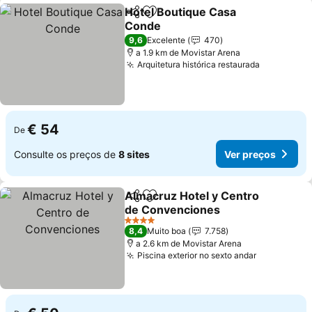
Hotel Boutique Casa
Partilhar
Adicionar aos favoritos
Conde
Ver preços
9,6
Excelente
470
a 1.9 km de Movistar Arena
Arquitetura histórica restaurada
Ver preço
€ 54
De
Consulte os preços de
8 sites
Ver preços
Almacruz Hotel y Centro
Partilhar
Adicionar aos favoritos
de Convenciones
Ver preços
4 Estrelas
8,4
Muito boa
7.758
a 2.6 km de Movistar Arena
Piscina exterior no sexto andar
Ver preço