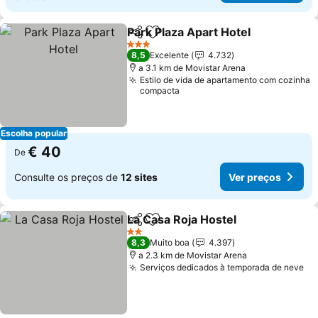
Park Plaza Apart Hotel
Partilhar
Adicionar aos favoritos
Ver
3 Estrelas
8,5
Excelente
4.732
a 3.1 km de Movistar Arena
Estilo de vida de apartamento com cozinha
compacta
Escolha popular
€ 40
De
Consulte os preços de
12 sites
Ver preços
La Casa Roja Hostel
Partilhar
Adicionar aos favoritos
Ver pr
2 Estrelas
8,3
Muito boa
4.397
a 2.3 km de Movistar Arena
Serviços dedicados à temporada de neve
Ve