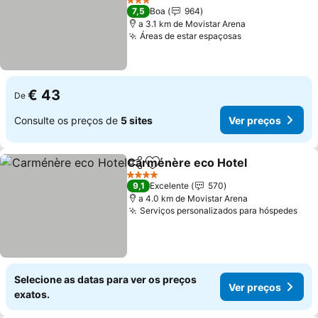
Ver preços
3 Estrelas
7,5
Boa
964
a 3.1 km de Movistar Arena
Áreas de estar espaçosas
Ver preços
€ 43
De
Consulte os preços de
5 sites
Ver preços
Carménère eco Hotel
Partilhar
Adicionar aos favoritos
Ver 
4 Estrelas
9,1
Excelente
570
a 4.0 km de Movistar Arena
Serviços personalizados para hóspedes
Ver
Selecione as datas para ver os preços
Ver preços
exatos.