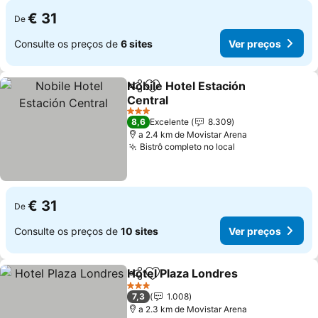
€ 31
De
Consulte os preços de
6 sites
Ver preços
Nobile Hotel Estación
Partilhar
Adicionar aos favoritos
Central
Ver preços
3 Estrelas
8,6
Excelente
8.309
a 2.4 km de Movistar Arena
Bistrô completo no local
Ver preços
€ 31
De
Consulte os preços de
10 sites
Ver preços
Hotel Plaza Londres
Partilhar
Adicionar aos favoritos
Ver pr
3 Estrelas
7,3
1.008
a 2.3 km de Movistar Arena