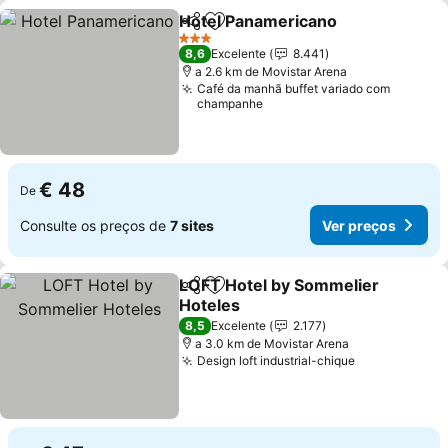
Hotel Panamericano
Partilhar
Adicionar aos favoritos
Ver p
3 Estrelas
8,6
Excelente
8.441
a 2.6 km de Movistar Arena
Café da manhã buffet variado com
champanhe
€ 48
De
Consulte os preços de
7 sites
Ver preços
LOFT Hotel by Sommelier
Partilhar
Adicionar aos favoritos
Hoteles
Ver preços
8,5
Excelente
2.177
a 3.0 km de Movistar Arena
Design loft industrial-chique
Ver preços