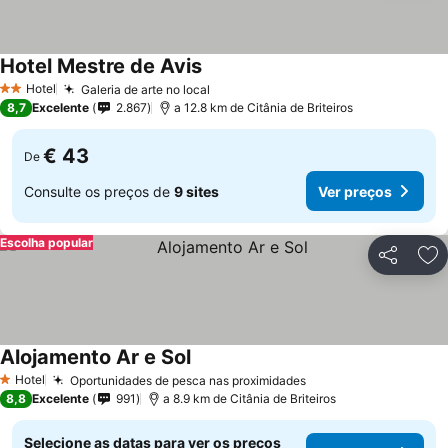
Hotel Mestre de Avis
Hotel
Galeria de arte no local
2 Estrelas
8,7
Excelente
2.867
a 12.8 km de Citânia de Briteiros
€ 43
De
Consulte os preços de
9 sites
Ver preços
Escolha popular
Partilhar
Ad
Alojamento Ar e Sol
Hotel
Oportunidades de pesca nas proximidades
1 Estrelas
8,8
Excelente
991
a 8.9 km de Citânia de Briteiros
Selecione as datas para ver os preços