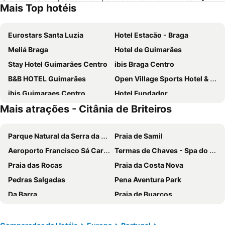
Mais Top hotéis
Eurostars Santa Luzia
Hotel Estacão - Braga
Meliá Braga
Hotel de Guimarães
Stay Hotel Guimarães Centro
ibis Braga Centro
B&B HOTEL Guimarães
Open Village Sports Hotel & Spa Club
ibis Guimaraes Centro
Hotel Fundador
Mais atrações - Citânia de Briteiros
Vila Gale Collection Braga
ibis budget Braga Centro
Templo Hotel & SPA
Innside By Melia Braga Centro
Parque Natural da Serra da Estrela
Praia de Samil
Basic Braga by Axis
The lince Braga
Aeroporto Francisco Sá Carneiro
Termas de Chaves - Spa do Imperador
Flag Hotel Braga
Hotel Villa Garden Braga
Praia das Rocas
Praia da Costa Nova
Mercure Braga Centro Hotel
Hotel do Lago
Pedras Salgadas
Pena Aventura Park
B&B HOTEL Braga Lamacaes
Hotel Moon & Sun Braga
Da Barra
Praia de Buarcos
Holiday Inn Braga By Ihg
Hotel Mestre de Avis
Piodão -Aldeia Histórica
Praia de Pedrogão
Hotel Toural
B&B HOTEL Famalicão
Mariparque
Praia de Vieira
Hotel Bagoeira
Hotel do Parque