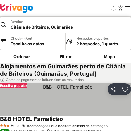
Favoritos
Iniciar
Me
Destino
Citânia de Briteiros, Guimarães
Check-in/out
Hóspedes e quartos
Escolha as datas
2 hóspedes, 1 quarto.
Ordenar
Filtrar
Mapa
Alojamentos em Guimarães perto de Citânia
de Briteiros (Guimarães, Portugal)
Como os pagamentos influenciam os resultados
Escolha popular
Partilhar
Ad
B&B HOTEL Famalicão
Hotel
Acomodações que aceitam animais de estimação
3 Estrelas