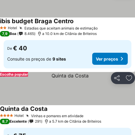
ibis budget Braga Centro
Hotel
Estadias que aceitam animais de estimação
2 Estrelas
7,9
Boa
8.465
a 10.0 km de Citânia de Briteiros
€ 40
De
Consulte os preços de
9 sites
Ver preços
Escolha popular
Partilhar
Ad
Quinta da Costa
Hotel
Vinhas e pomares em atividade
4 Estrelas
8,7
Excelente
291
a 5.7 km de Citânia de Briteiros