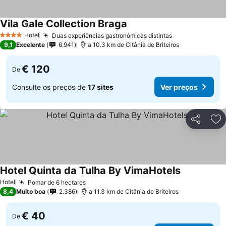
Vila Gale Collection Braga
Hotel
Duas experiências gastronómicas distintas
4 Estrelas
9,1
Excelente
6.941
a 10.3 km de Citânia de Briteiros
€ 120
De
Consulte os preços de
17 sites
Ver preços
Partilhar
Ad
Hotel Quinta da Tulha By VimaHotels
Hotel
Pomar de 6 hectares
8,4
Muito boa
2.386
a 11.3 km de Citânia de Briteiros
€ 40
De