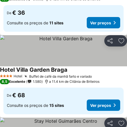
€ 36
De
Consulte os preços de
11 sites
Ver preços
Partilhar
Ad
Hotel Villa Garden Braga
Hotel
Buffet de café da manhã farto e variado
4 Estrelas
8,5
Excelente
1.580
a 11.4 km de Citânia de Briteiros
€ 68
De
Consulte os preços de
15 sites
Ver preços
Partilhar
Ad