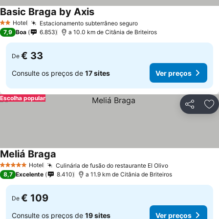
Basic Braga by Axis
Hotel
Estacionamento subterrâneo seguro
2 Estrelas
7,9
Boa
6.853
a 10.0 km de Citânia de Briteiros
€ 33
De
Consulte os preços de
17 sites
Ver preços
Escolha popular
Partilhar
Ad
Meliá Braga
Hotel
Culinária de fusão do restaurante El Olivo
5 Estrelas
8,7
Excelente
8.410
a 11.9 km de Citânia de Briteiros
€ 109
De
Consulte os preços de
19 sites
Ver preços