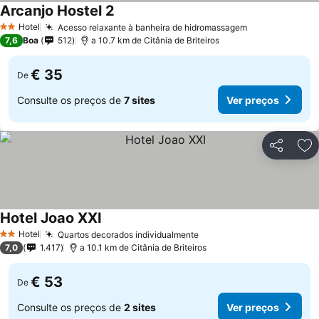
Arcanjo Hostel 2
Hotel
Acesso relaxante à banheira de hidromassagem
2 Estrelas
7,6
Boa
512
a 10.7 km de Citânia de Briteiros
€ 35
De
Consulte os preços de
7 sites
Ver preços
Partilhar
Ad
Hotel Joao XXI
Hotel
Quartos decorados individualmente
2 Estrelas
7,0
1.417
a 10.1 km de Citânia de Briteiros
€ 53
De
Consulte os preços de
2 sites
Ver preços