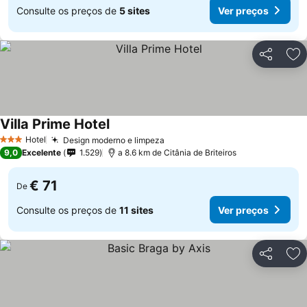
Consulte os preços de
5 sites
Ver preços
Partilhar
Ad
Villa Prime Hotel
Hotel
Design moderno e limpeza
3 Estrelas
9,0
Excelente
1.529
a 8.6 km de Citânia de Briteiros
€ 71
De
Consulte os preços de
11 sites
Ver preços
Partilhar
Ad