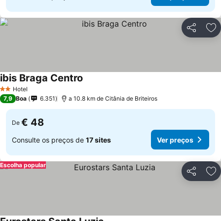
Partilhar
Ad
ibis Braga Centro
Hotel
2 Estrelas
7,9
Boa
6.351
a 10.8 km de Citânia de Briteiros
€ 48
De
Consulte os preços de
17 sites
Ver preços
Escolha popular
Partilhar
Ad