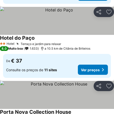
Partilhar
Ad
Hotel do Paço
Hotel
Terraço e jardim para relaxar
2 Estrelas
8,0
Muito boa
1.633
a 10.5 km de Citânia de Briteiros
€ 37
De
Consulte os preços de
11 sites
Ver preços
Partilhar
Ad
Porta Nova Collection House