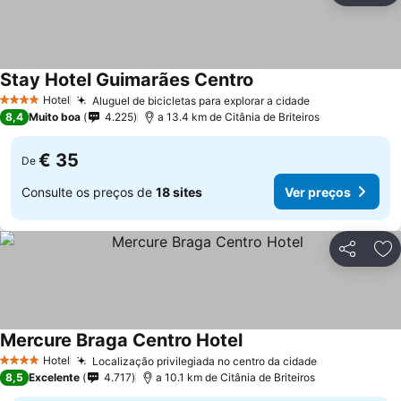
Stay Hotel Guimarães Centro
Hotel
Aluguel de bicicletas para explorar a cidade
4 Estrelas
8,4
Muito boa
4.225
a 13.4 km de Citânia de Briteiros
€ 35
De
Consulte os preços de
18 sites
Ver preços
Partilhar
Ad
Mercure Braga Centro Hotel
Hotel
Localização privilegiada no centro da cidade
4 Estrelas
8,5
Excelente
4.717
a 10.1 km de Citânia de Briteiros