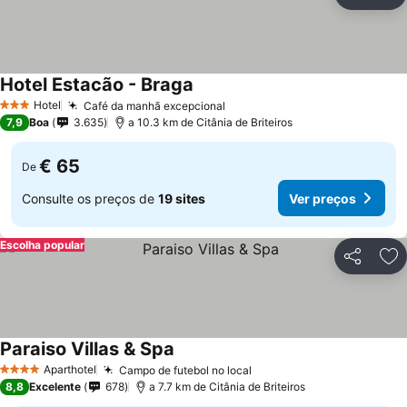
Partilhar
Ad
Hotel Estacão - Braga
Hotel
Café da manhã excepcional
3 Estrelas
7,9
Boa
3.635
a 10.3 km de Citânia de Briteiros
€ 65
De
Consulte os preços de
19 sites
Ver preços
Escolha popular
Partilhar
Ad
Paraiso Villas & Spa
Aparthotel
Campo de futebol no local
4 Estrelas
8,8
Excelente
678
a 7.7 km de Citânia de Briteiros