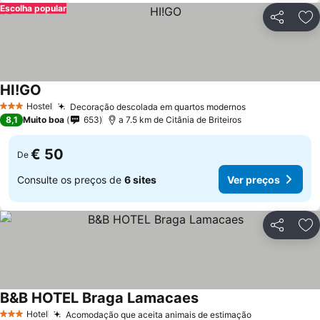
Escolha popular
Partilhar
Ad
HI!GO
Hostel
Decoração descolada em quartos modernos
3 Estrelas
8,1
Muito boa
653
a 7.5 km de Citânia de Briteiros
€ 50
De
Consulte os preços de
6 sites
Ver preços
Partilhar
Ad
B&B HOTEL Braga Lamacaes
Hotel
Acomodação que aceita animais de estimação
3 Estrelas