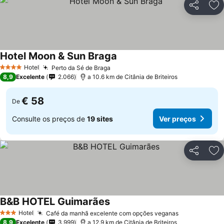
Partilhar
Ad
Hotel Moon & Sun Braga
Hotel
Perto da Sé de Braga
4 Estrelas
8,9
Excelente
2.066
a 10.6 km de Citânia de Briteiros
€ 58
De
Consulte os preços de
19 sites
Ver preços
Partilhar
Ad
B&B HOTEL Guimarães
Hotel
Café da manhã excelente com opções veganas
3 Estrelas
8,9
Excelente
3.999
a 12.9 km de Citânia de Briteiros