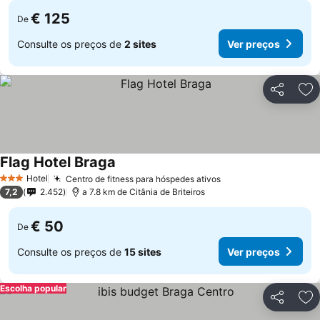
€ 125
De
Consulte os preços de
2 sites
Ver preços
Partilhar
Ad
Flag Hotel Braga
Hotel
Centro de fitness para hóspedes ativos
3 Estrelas
7,2
2.452
a 7.8 km de Citânia de Briteiros
€ 50
De
Consulte os preços de
15 sites
Ver preços
Escolha popular
Partilhar
Ad