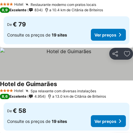
Hotel
Restaurante moderno com pratos locais
4 Estrelas
8,9
Excelente
834
a 10.4 km de Citânia de Briteiros
€ 79
De
Consulte os preços de
19 sites
Ver preços
Partilhar
Ad
Hotel de Guimarães
Hotel
Spa relaxante com diversas instalações
4 Estrelas
8,6
Excelente
4.954
a 13.0 km de Citânia de Briteiros
€ 58
De
Consulte os preços de
19 sites
Ver preços