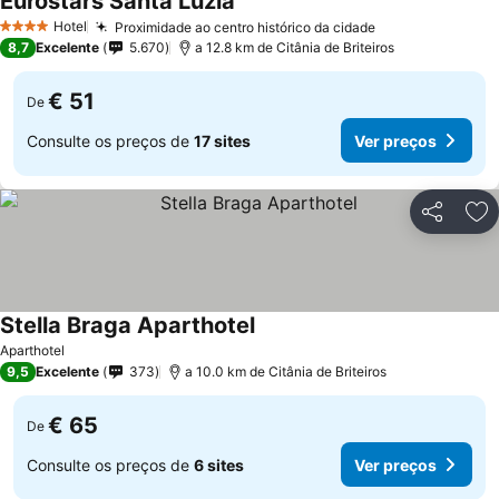
Eurostars Santa Luzia
Hotel
Proximidade ao centro histórico da cidade
4 Estrelas
8,7
Excelente
5.670
a 12.8 km de Citânia de Briteiros
€ 51
De
Consulte os preços de
17 sites
Ver preços
Partilhar
Ad
Stella Braga Aparthotel
Aparthotel
9,5
Excelente
373
a 10.0 km de Citânia de Briteiros
€ 65
De
Consulte os preços de
6 sites
Ver preços