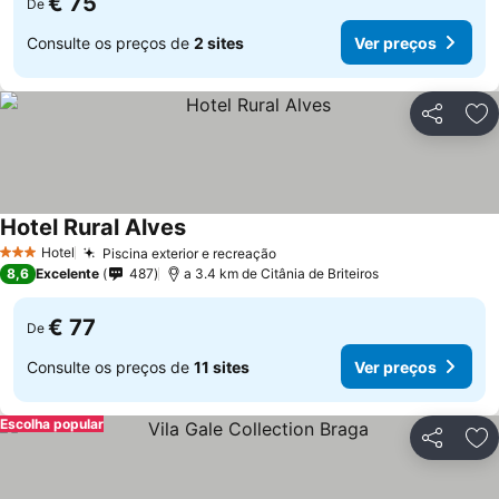
€ 75
De
Consulte os preços de
2 sites
Ver preços
Partilhar
Ad
Hotel Rural Alves
Hotel
Piscina exterior e recreação
3 Estrelas
8,6
Excelente
487
a 3.4 km de Citânia de Briteiros
€ 77
De
Consulte os preços de
11 sites
Ver preços
Escolha popular
Partilhar
Ad