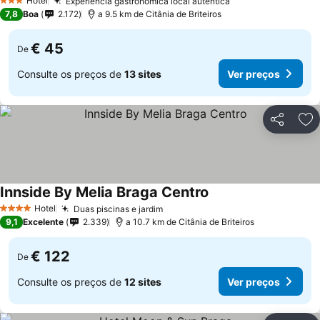
Hotel
Experiência gastronômica local autêntica
3 Estrelas
7,8
Boa
2.172
a 9.5 km de Citânia de Briteiros
€ 45
De
Consulte os preços de
13 sites
Ver preços
Partilhar
Ad
Innside By Melia Braga Centro
Hotel
Duas piscinas e jardim
4 Estrelas
9,1
Excelente
2.339
a 10.7 km de Citânia de Briteiros
€ 122
De
Consulte os preços de
12 sites
Ver preços