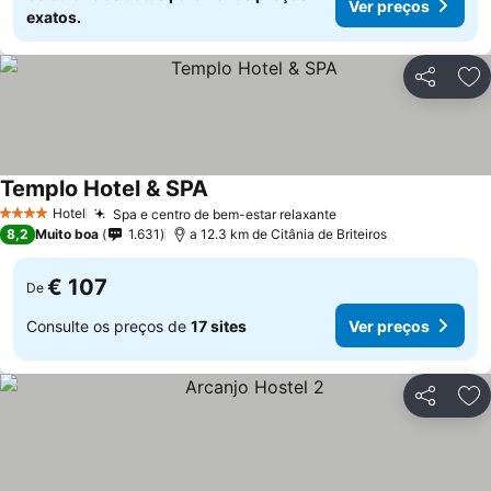
Ver preços
exatos.
Partilhar
Ad
Templo Hotel & SPA
Hotel
Spa e centro de bem-estar relaxante
4 Estrelas
8,2
Muito boa
1.631
a 12.3 km de Citânia de Briteiros
€ 107
De
Consulte os preços de
17 sites
Ver preços
Partilhar
Ad