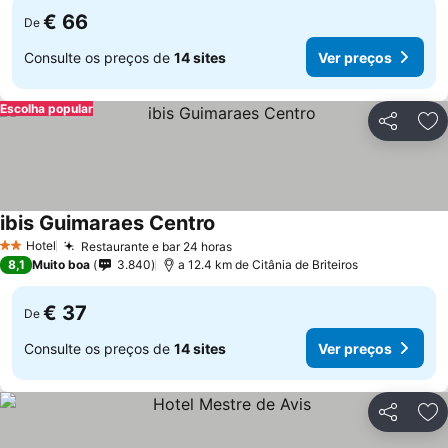
€ 66
De
Consulte os preços de
14 sites
Ver preços
Escolha popular
Partilhar
Ad
ibis Guimaraes Centro
Hotel
Restaurante e bar 24 horas
2 Estrelas
8,1
Muito boa
3.840
a 12.4 km de Citânia de Briteiros
€ 37
De
Consulte os preços de
14 sites
Ver preços
Partilhar
Ad