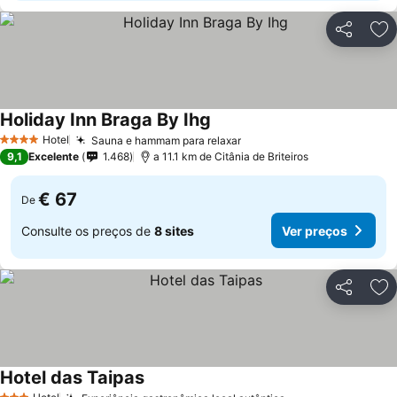
Partilhar
Ad
Holiday Inn Braga By Ihg
Hotel
Sauna e hammam para relaxar
4 Estrelas
9,1
Excelente
1.468
a 11.1 km de Citânia de Briteiros
€ 67
De
Consulte os preços de
8 sites
Ver preços
Partilhar
Ad
Hotel das Taipas