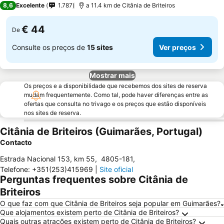
8,6
Excelente
1.787
a 11.4 km de Citânia de Briteiros
€ 44
De
Consulte os preços de
15 sites
Ver preços
Mostrar mais
Os preços e a disponibilidade que recebemos dos sites de reserva
mudam frequentemente. Como tal, pode haver diferenças entre as
ofertas que consulta no trivago e os preços que estão disponíveis
nos sites de reserva.
Citânia de Briteiros (Guimarães, Portugal)
Contacto
Estrada Nacional 153, km 55
,
4805-181
,
Telefone
:
+351(253)415969
|
Site oficial
Perguntas frequentes sobre Citânia de
Briteiros
O que faz com que Citânia de Briteiros seja popular em Guimarães?
Que alojamentos existem perto de Citânia de Briteiros?
Quais outras atrações existem perto de Citânia de Briteiros?