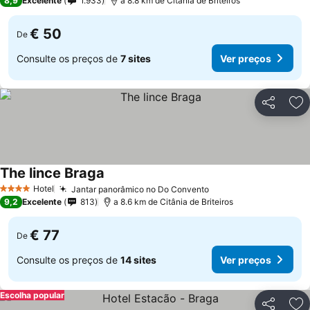
8,9
Excelente
1.933
a 8.8 km de Citânia de Briteiros
€ 50
De
Consulte os preços de
7 sites
Ver preços
Partilhar
Ad
The lince Braga
Hotel
Jantar panorâmico no Do Convento
4 Estrelas
9,2
Excelente
813
a 8.6 km de Citânia de Briteiros
€ 77
De
Consulte os preços de
14 sites
Ver preços
Escolha popular