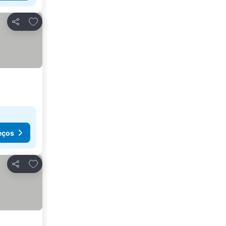
Adicionar aos favoritos
Partilhar
eços
Adicionar aos favoritos
Partilhar