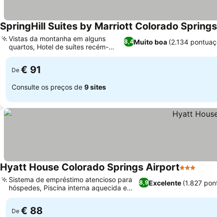
SpringHill Suites by Marriott Colorado Spring
Vistas da montanha em alguns
Muito boa
(2.134 pontuaç
8,4
quartos, Hotel de suítes recém-
reformado
€ 91
De
Consulte os preços de
9 sites
Hyatt House Colorado Springs Airport
3 Estrelas
Sistema de empréstimo atencioso para
Excelente
(1.827 pon
8,9
hóspedes, Piscina interna aquecida e
academia
€ 88
De