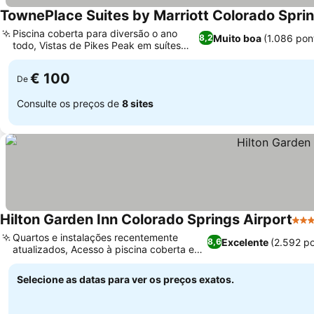
TownePlace Suites by Marriott Colorado Spri
Piscina coberta para diversão o ano
Muito boa
(1.086 pon
8,2
todo, Vistas de Pikes Peak em suítes
selecionadas
€ 100
De
Consulte os preços de
8 sites
Hilton Garden Inn Colorado Springs Airport
3 Es
Quartos e instalações recentemente
Excelente
(2.592 p
8,6
atualizados, Acesso à piscina coberta e
hidromassagem
Selecione as datas para ver os preços exatos.