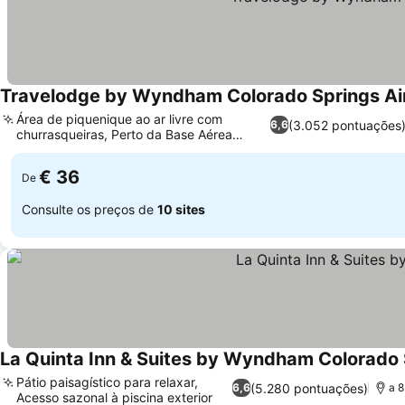
Travelodge by Wyndham Colorado Springs Ai
Área de piquenique ao ar livre com
(3.052 pontuações
6,6
churrasqueiras, Perto da Base Aérea
Peterson
€ 36
De
Consulte os preços de
10 sites
La Quinta Inn & Suites by Wyndham Colorado
Pátio paisagístico para relaxar,
(5.280 pontuações)
6,6
a 8
Acesso sazonal à piscina exterior