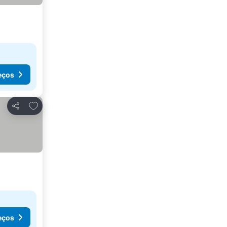
eços
Adicionar aos favoritos
Partilhar
eços