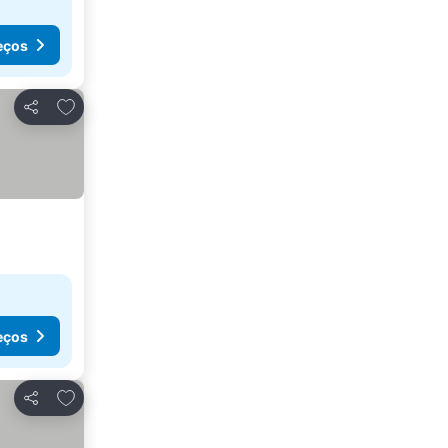
eços
Adicionar aos favoritos
Partilhar
eços
Adicionar aos favoritos
Partilhar