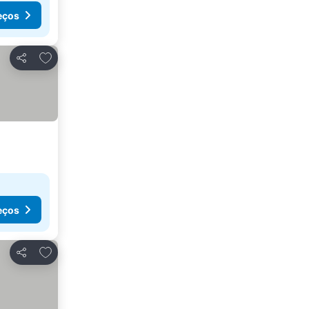
eços
Adicionar aos favoritos
Partilhar
eços
Adicionar aos favoritos
Partilhar