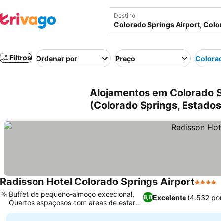
Destino
Filtros
Ordenar por
Preço
Colorad
Alojamentos em Colorado S
(Colorado Springs, Estado
Radisson Hotel Colorado Springs Airport
4 Estre
Buffet de pequeno-almoço excecional,
Excelente
(4.532 po
8,8
Quartos espaçosos com áreas de estar
separadas