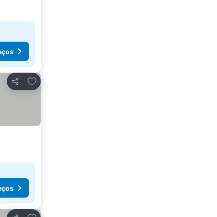
eços
Adicionar aos favoritos
Partilhar
eços
Adicionar aos favoritos