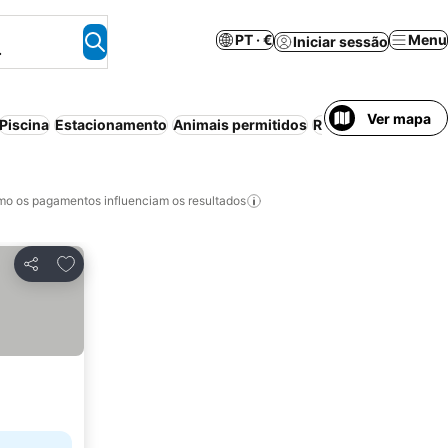
PT · €
Menu
Iniciar sessão
.
Ver mapa
Piscina
Estacionamento
Animais permitidos
Resort
Cancelament
o os pagamentos influenciam os resultados
Adicionar aos favoritos
Partilhar