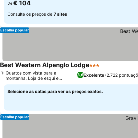
€ 104
De
Consulte os preços de
7 sites
Escolha popular
Best Western Alpenglo Lodge
3 Estrelas
Ver preços
Quartos com vista para a
Excelente
(2.722 pontuaçõ
8,6
montanha, Loja de esqui e
Ver preços
bicicletas no local
Selecione as datas para ver os preços exatos.
Escolha popular