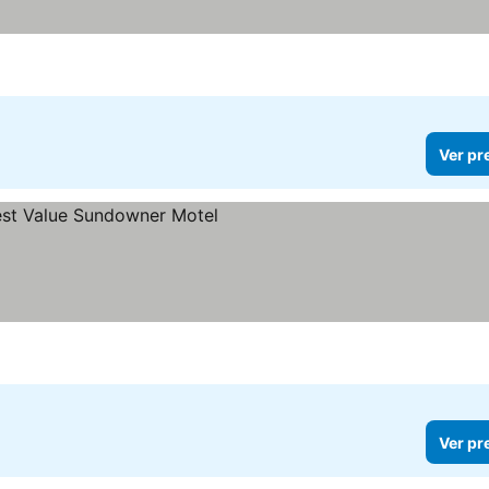
Ver pr
s
preços
Ver pr