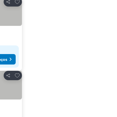
Adicionar aos favoritos
Partilhar
eços
Adicionar aos favoritos
Partilhar