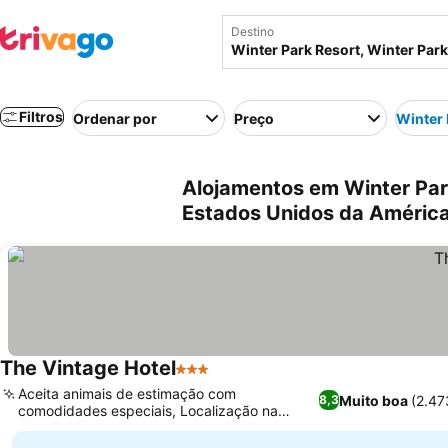
Destino
Filtros
Ordenar por
Preço
Winter 
Alojamentos em Winter Park
Estados Unidos da Améric
The Vintage Hotel
3 Estrelas
Ver preços
Aceita animais de estimação com
Muito boa
(2.47
8,3
comodidades especiais, Localização na
Ver preços
encosta na Floresta de Arapaho