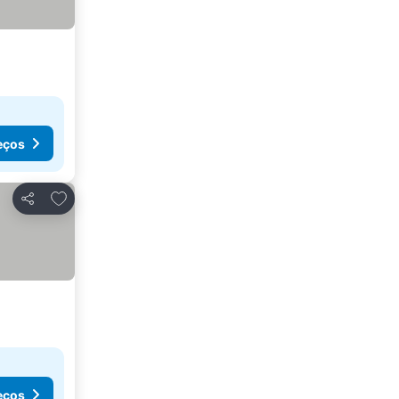
eços
Adicionar aos favoritos
Partilhar
eços