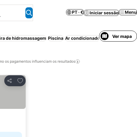
PT · €
Menu
Iniciar sessão
.
Ver mapa
ira de hidromassagem
Piscina
Ar condicionado
Aparthotel
Casa
o os pagamentos influenciam os resultados
Adicionar aos favoritos
Partilhar