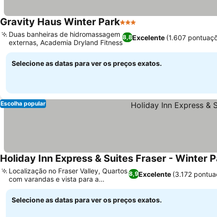
Gravity Haus Winter Park
3 Estrelas
Ver preços
Duas banheiras de hidromassagem
Excelente
(1.607 pontuaç
8,8
externas, Academia Dryland Fitness
Ver preços
Selecione as datas para ver os preços exatos.
Escolha popular
Holiday Inn Express & Suites Fraser - Winter 
Localização no Fraser Valley, Quartos
Excelente
(3.172 pontua
8,9
com varandas e vista para a
Ver preços
montanha
Selecione as datas para ver os preços exatos.