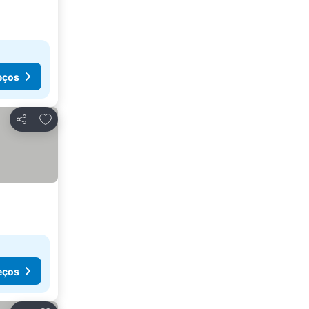
eços
Adicionar aos favoritos
Partilhar
eços