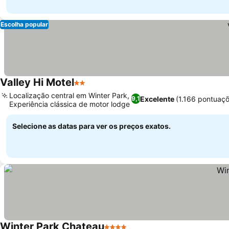
Escolha popular
Valley Hi Motel
2 Estrelas
Ver preços
Localização central em Winter Park,
Excelente
(1.166 pontuaç
9,1
Experiência clássica de motor lodge
Ver preços
Selecione as datas para ver os preços exatos.
Winter Park Chateau