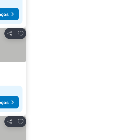
eços
Adicionar aos favoritos
Partilhar
eços
Adicionar aos favoritos
Partilhar