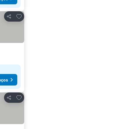
Adicionar aos favoritos
Partilhar
eços
Adicionar aos favoritos
Partilhar