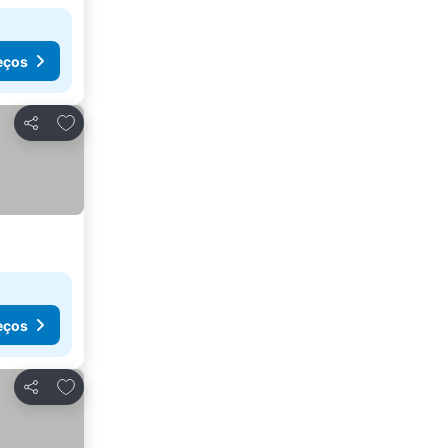
eços
Adicionar aos favoritos
Partilhar
eços
Adicionar aos favoritos
Partilhar