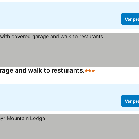
Ver pr
rage and walk to resturants.
3 Estrelas
Ver preços
Ver pr