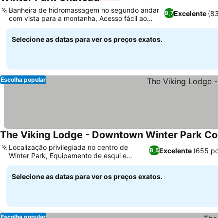
4 Estrelas
Ver preços
Banheira de hidromassagem no segundo andar
Excelente
(8
9,7
com vista para a montanha, Acesso fácil ao
Ver preços
centro de Winter Park
Selecione as datas para ver os preços exatos.
Escolha popular
The Viking Lodge - Downtown Winter Park Co
Localização privilegiada no centro de
Excelente
(655 p
8,5
Winter Park, Equipamento de esqui e
Ver preços
vendedor de passes
Selecione as datas para ver os preços exatos.
Escolha popular