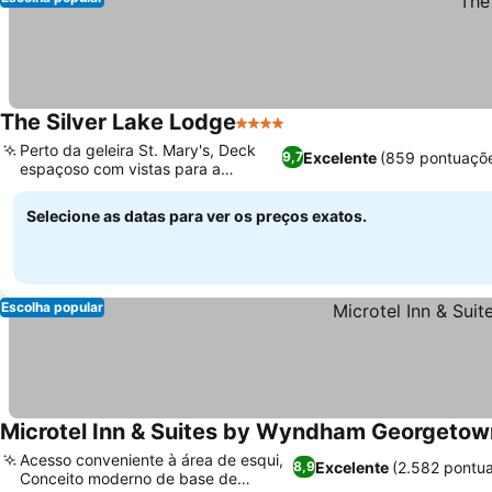
The Silver Lake Lodge
4 Estrelas
Ver preços
Perto da geleira St. Mary's, Deck
Excelente
(859 pontuaçõ
9,7
espaçoso com vistas para a
Ver preços
montanha
Selecione as datas para ver os preços exatos.
Escolha popular
Microtel Inn & Suites by Wyndham Georgetow
Acesso conveniente à área de esqui,
Excelente
(2.582 pontu
8,9
Conceito moderno de base de