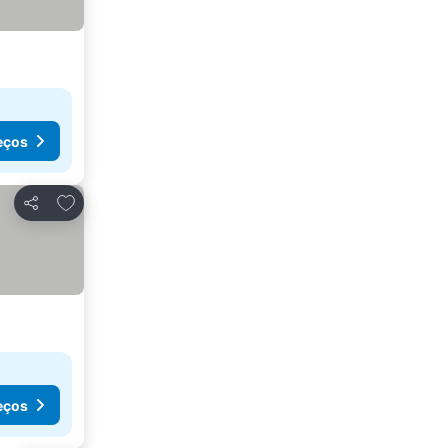
eços
Adicionar aos favoritos
Partilhar
eços