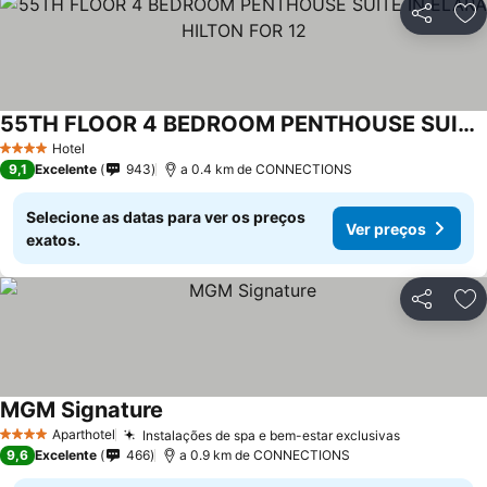
Partilhar
Ad
55TH FLOOR 4 BEDROOM PENTHOUSE SUITE IN ELARA HILTON FOR 12
Hotel
4 Estrelas
9,1
Excelente
943
a 0.4 km de CONNECTIONS
Selecione as datas para ver os preços
Ver preços
exatos.
Partilhar
Ad
MGM Signature
Aparthotel
Instalações de spa e bem-estar exclusivas
4 Estrelas
9,6
Excelente
466
a 0.9 km de CONNECTIONS