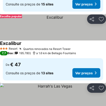
Consulte os preços de
15 sites
Ver preços
Escolha popular
Partilhar
Ad
Excalibur
Resort
Quartos renovados na Resort Tower
3 Estrelas
7,7
Boa
195.780
a 1.6 km de Bellagio Fountains
€ 47
De
Consulte os preços de
13 sites
Ver preços
Partilhar
Ad