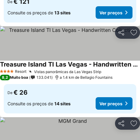
€ 121
De
Consulte os preços de
13 sites
Ver preços
Partilhar
Ad
Treasure Island TI Las Vegas - Handwritten Collection
Resort
Vistas panorâmicas da Las Vegas Strip
4 Estrelas
8,2
Muito boa
133.041
a 1.4 km de Bellagio Fountains
€ 26
De
Consulte os preços de
14 sites
Ver preços
Partilhar
Ad