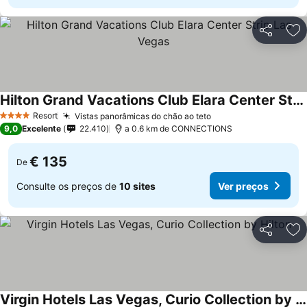
Partilhar
Ad
Hilton Grand Vacations Club Elara Center Strip Las Vegas
Resort
Vistas panorâmicas do chão ao teto
4 Estrelas
9,0
Excelente
22.410
a 0.6 km de CONNECTIONS
€ 135
De
Consulte os preços de
10 sites
Ver preços
Partilhar
Ad
Virgin Hotels Las Vegas, Curio Collection by Hilton