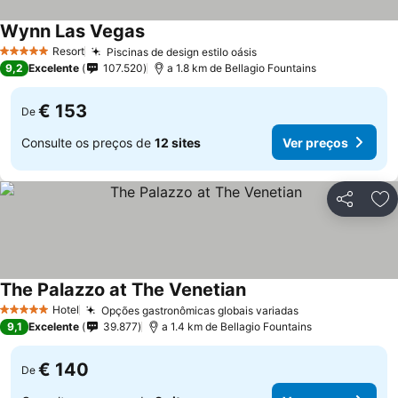
Wynn Las Vegas
Resort
Piscinas de design estilo oásis
5 Estrelas
9,2
Excelente
107.520
a 1.8 km de Bellagio Fountains
€ 153
De
Consulte os preços de
12 sites
Ver preços
Partilhar
Ad
The Palazzo at The Venetian
Hotel
Opções gastronômicas globais variadas
5 Estrelas
9,1
Excelente
39.877
a 1.4 km de Bellagio Fountains
€ 140
De