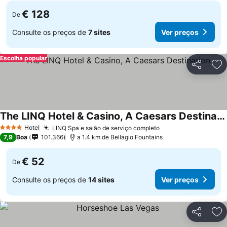
€ 128
De
Consulte os preços de
7 sites
Ver preços
Escolha popular
Partilhar
Ad
The LINQ Hotel & Casino, A Caesars Destination
Hotel
LINQ Spa e salão de serviço completo
4 Estrelas
7,9
Boa
101.366
a 1.4 km de Bellagio Fountains
€ 52
De
Consulte os preços de
14 sites
Ver preços
Partilhar
Ad