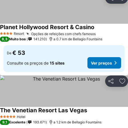
Partilhar
Ad
Planet Hollywood Resort & Casino
Resort
Opções de refeições com chefs famosos
4 Estrelas
8,3
Muito boa
141.210
a 0.7 km de Bellagio Fountains
€ 53
De
Consulte os preços de
15 sites
Ver preços
Partilhar
Ad
The Venetian Resort Las Vegas
Hotel
5 Estrelas
9,1
Excelente
193.671
a 1.2 km de Bellagio Fountains