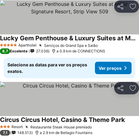
Partilhar
Ad
Lucky Gem Penthouse & Luxury Suites at MGM Signature Resort, Strip View 509
Aparthotel
Serviços do Grand Spa e Salão
5 Estrelas
8,7
Excelente
27.036
a 0.9 km de CONNECTIONS
Selecione as datas para ver os preços
Ver preços
exatos.
Partilhar
Ad
Circus Circus Hotel, Casino & Theme Park
Resort
Restaurante Steak House premiado
3 Estrelas
7,1
148.513
a 2.9 km de Bellagio Fountains