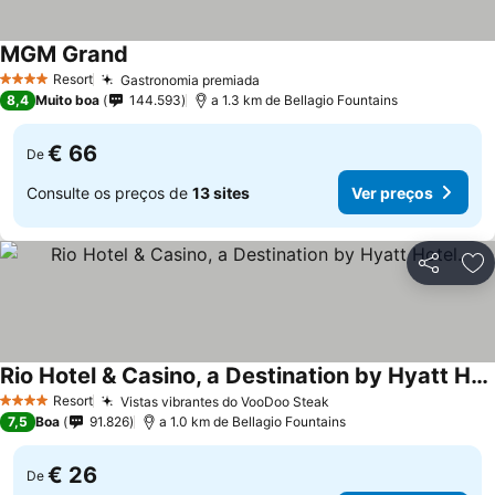
MGM Grand
Resort
Gastronomia premiada
4 Estrelas
8,4
Muito boa
144.593
a 1.3 km de Bellagio Fountains
€ 66
De
Consulte os preços de
13 sites
Ver preços
Partilhar
Ad
Rio Hotel & Casino, a Destination by Hyatt Hotel.
Resort
Vistas vibrantes do VooDoo Steak
4 Estrelas
7,5
Boa
91.826
a 1.0 km de Bellagio Fountains
€ 26
De