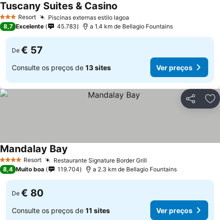
Tuscany Suites & Casino
Resort
Piscinas externas estilo lagoa
3 Estrelas
8,7
Excelente
45.783
a 1.4 km de Bellagio Fountains
€ 57
De
Consulte os preços de
13 sites
Ver preços
Partilhar
Ad
Mandalay Bay
Resort
Restaurante Signature Border Grill
4 Estrelas
8,4
Muito boa
119.704
a 2.3 km de Bellagio Fountains
€ 80
De
Consulte os preços de
11 sites
Ver preços