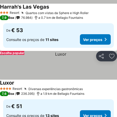
Harrah's Las Vegas
Resort
Quartos com vistas da Sphere e High Roller
3 Estrelas
7,9
Boa
76.984
a 0.7 km de Bellagio Fountains
€ 53
De
Consulte os preços de
11 sites
Ver preços
Escolha popular
Partilhar
Ad
Luxor
Resort
Diversas experiências gastronômicas
4 Estrelas
7,6
Boa
236.395
a 1.9 km de Bellagio Fountains
€ 51
De
Consulte os preços de
13 sites
Ver preços