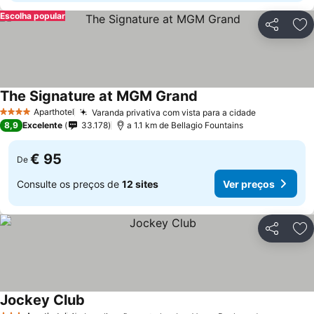
Escolha popular
Partilhar
Ad
The Signature at MGM Grand
Aparthotel
Varanda privativa com vista para a cidade
4 Estrelas
8,9
Excelente
33.178
a 1.1 km de Bellagio Fountains
€ 95
De
Consulte os preços de
12 sites
Ver preços
Partilhar
Ad
Jockey Club