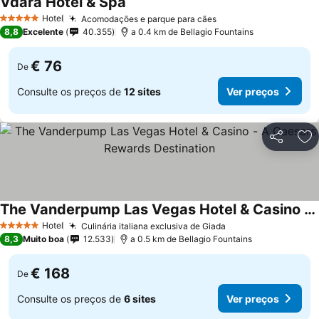
Vdara Hotel & Spa
Hotel
Acomodações e parque para cães
5 Estrelas
8,8
Excelente
40.355
a 0.4 km de Bellagio Fountains
€ 76
De
Consulte os preços de
12 sites
Ver preços
Partilhar
Ad
The Vanderpump Las Vegas Hotel & Casino - A Caesars Rewards Destination
Hotel
Culinária italiana exclusiva de Giada
5 Estrelas
8,3
Muito boa
12.533
a 0.5 km de Bellagio Fountains
€ 168
De
Consulte os preços de
6 sites
Ver preços