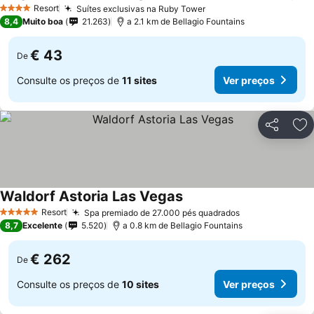
Resort
Suítes exclusivas na Ruby Tower
4 Estrelas
8,4
Muito boa
21.263
a 2.1 km de Bellagio Fountains
€ 43
De
Consulte os preços de
11 sites
Ver preços
Partilhar
Ad
Waldorf Astoria Las Vegas
Resort
Spa premiado de 27.000 pés quadrados
5 Estrelas
8,7
Excelente
5.520
a 0.8 km de Bellagio Fountains
€ 262
De
Consulte os preços de
10 sites
Ver preços