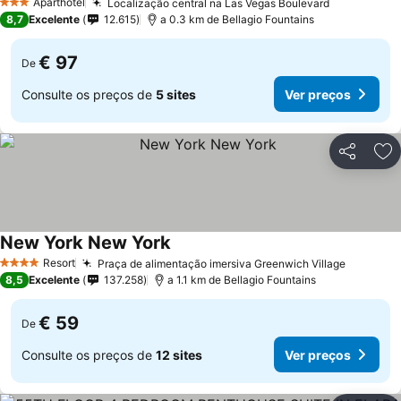
Aparthotel
Localização central na Las Vegas Boulevard
3 Estrelas
8,7
Excelente
12.615
a 0.3 km de Bellagio Fountains
€ 97
De
Consulte os preços de
5 sites
Ver preços
Partilhar
Ad
New York New York
Resort
Praça de alimentação imersiva Greenwich Village
4 Estrelas
8,5
Excelente
137.258
a 1.1 km de Bellagio Fountains
€ 59
De
Consulte os preços de
12 sites
Ver preços