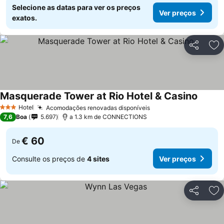
Selecione as datas para ver os preços
Ver preços
exatos.
Partilhar
Ad
Masquerade Tower at Rio Hotel & Casino
Hotel
Acomodações renovadas disponíveis
3 Estrelas
7,6
Boa
5.697
a 1.3 km de CONNECTIONS
€ 60
De
Consulte os preços de
4 sites
Ver preços
Partilhar
Ad