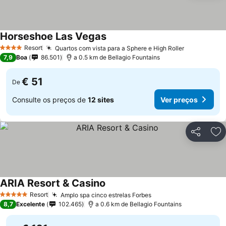
Horseshoe Las Vegas
Resort
Quartos com vista para a Sphere e High Roller
4 Estrelas
7,9
Boa
86.501
a 0.5 km de Bellagio Fountains
€ 51
De
Consulte os preços de
12 sites
Ver preços
Partilhar
Ad
ARIA Resort & Casino
Resort
Amplo spa cinco estrelas Forbes
5 Estrelas
8,7
Excelente
102.465
a 0.6 km de Bellagio Fountains