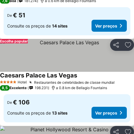
7,6
Boa
181.274
a 0.6 km de Bellagio Fountains
€ 51
De
Consulte os preços de
14 sites
Ver preços
Escolha popular
Partilhar
Ad
Caesars Palace Las Vegas
Hotel
Restaurantes de celebridades de classe mundial
5 Estrelas
8,5
Excelente
198.231
a 0.8 km de Bellagio Fountains
€ 106
De
Consulte os preços de
13 sites
Ver preços