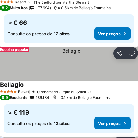
Resort
The Bedford por Martha Stewart
4 Estrelas
8,2
Muito boa
177.694
a 0.5 km de Bellagio Fountains
€ 66
De
Consulte os preços de
12 sites
Ver preços
Escolha popular
Partilhar
Ad
Bellagio
Resort
O renomado Cirque du Soleil 'O'
5 Estrelas
8,9
Excelente
186.134
a 0.1 km de Bellagio Fountains
€ 119
De
Consulte os preços de
12 sites
Ver preços