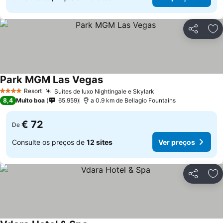
Partilhar
Ad
Park MGM Las Vegas
Resort
Suítes de luxo Nightingale e Skylark
4 Estrelas
8,4
Muito boa
65.959
a 0.9 km de Bellagio Fountains
€ 72
De
Consulte os preços de
12 sites
Ver preços
Partilhar
Ad