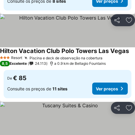
Consulte os preços de
8 sites
Ver preços
Partilhar
Ad
Hilton Vacation Club Polo Towers Las Vegas
Resort
Piscina e deck de observação na cobertura
3 Estrelas
8,5
Excelente
24.113
a 0.9 km de Bellagio Fountains
€ 85
De
Consulte os preços de
11 sites
Ver preços
Partilhar
Ad