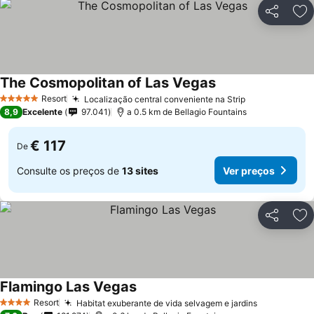
Partilhar
Ad
The Cosmopolitan of Las Vegas
Resort
Localização central conveniente na Strip
5 Estrelas
8,9
Excelente
97.041
a 0.5 km de Bellagio Fountains
€ 117
De
Consulte os preços de
13 sites
Ver preços
Partilhar
Ad
Flamingo Las Vegas
Resort
Habitat exuberante de vida selvagem e jardins
4 Estrelas