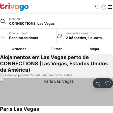
Favoritos
Iniciar
Me
Destino
CONNECTIONS, Las Vegas
Check-in/out
Hóspedes e quartos
Escolha as datas
2 hóspedes, 1 quarto.
Ordenar
Filtrar
Mapa
Alojamentos em Las Vegas perto de
CONNECTIONS (Las Vegas, Estados Unidos
da América)
Como os pagamentos influenciam os resultados
Partilhar
Ad
Paris Las Vegas