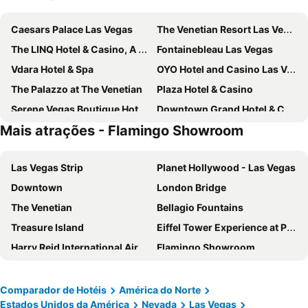
Caesars Palace Las Vegas
The Venetian Resort Las Vegas
The LINQ Hotel & Casino, A Caesars Destination
Fontainebleau Las Vegas
Vdara Hotel & Spa
OYO Hotel and Casino Las Vegas
The Palazzo at The Venetian
Plaza Hotel & Casino
Serene Vegas Boutique Hotel Las Vegas
Downtown Grand Hotel & Casino
Mais atrações - Flamingo Showroom
Silver Sevens Hotel & Casino
The Westin Las Vegas Hotel & Spa
The Orleans Hotel & Casino
Mardi Gras Hotel & Casino
Las Vegas Strip
Planet Hollywood - Las Vegas
Four Queens Hotel and Casino
The Vanderpump Las Vegas Hotel & Casino - A Caesars Rewards Destination
Downtown
London Bridge
Palace Station Hotel and Casino
Masquerade Tower at Rio Hotel & Casino
The Venetian
Bellagio Fountains
El Cortez Hotel and Casino
Boulder Station Hotel and Casino
Treasure Island
Eiffel Tower Experience at Paris Las Vegas
Club de Soleil All-Suite Resort
Lexi Las Vegas
Harry Reid International Airport
Flamingo Showroom
Oasis at Gold Spike
Goroomgo Blue Moon Bhimtal
Thomas & Mack Center
Stratosphere Tower
Fremont Hotel & Casino
Thunderbird Boutique Hotel
CONNECTIONS
Eiffel Tower
Super 8 by Wyndham Las Vegas North Strip/Fremont St. Area
Marriott's Grand Chateau
Comparador de Hotéis
América do Norte
Estados Unidos da América
Nevada
Las Vegas
Buca di Beppo - Excalibur
Mandalay Bay Theater