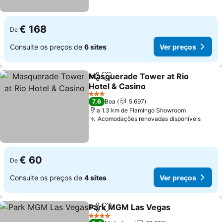
€ 168
De
Consulte os preços de
6 sites
Ver preços
Masquerade Tower at Rio
Partilhar
Adicionar aos favoritos
Hotel & Casino
3 Estrelas
7,6
Boa
5.697
a 1.3 km de Flamingo Showroom
Acomodações renovadas disponíveis
€ 60
De
Consulte os preços de
4 sites
Ver preços
Park MGM Las Vegas
Partilhar
Adicionar aos favoritos
4 Estrelas