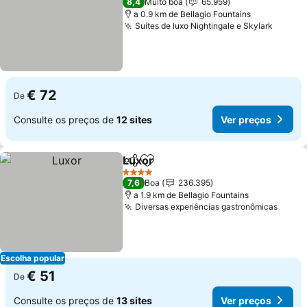
8,4
Muito boa
65.959
a 0.9 km de Bellagio Fountains
Suítes de luxo Nightingale e Skylark
€ 72
De
Consulte os preços de
12 sites
Ver preços
Luxor
Partilhar
Adicionar aos favoritos
4 Estrelas
7,6
Boa
236.395
a 1.9 km de Bellagio Fountains
Diversas experiências gastronômicas
Escolha popular
€ 51
De
Consulte os preços de
13 sites
Ver preços