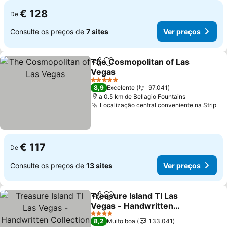
€ 128
De
Consulte os preços de
7 sites
Ver preços
The Cosmopolitan of Las
Partilhar
Adicionar aos favoritos
Vegas
5 Estrelas
8,9
Excelente
97.041
a 0.5 km de Bellagio Fountains
Localização central conveniente na Strip
€ 117
De
Consulte os preços de
13 sites
Ver preços
Treasure Island TI Las
Partilhar
Adicionar aos favoritos
Vegas - Handwritten
Collection
4 Estrelas
8,2
Muito boa
133.041