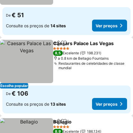
€ 51
De
Consulte os preços de
14 sites
Ver preços
Caesars Palace Las Vegas
Partilhar
Adicionar aos favoritos
5 Estrelas
8,5
Excelente
198.231
a 0.8 km de Bellagio Fountains
Restaurantes de celebridades de classe
mundial
Escolha popular
€ 106
De
Consulte os preços de
13 sites
Ver preços
Bellagio
Partilhar
Adicionar aos favoritos
5 Estrelas
8,9
Excelente
186.134