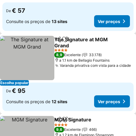
€ 57
De
Consulte os preços de
13 sites
Ver preços
The Signature at MGM
Partilhar
Adicionar aos favoritos
Grand
4 Estrelas
8,9
Excelente
33.178
a 1.1 km de Bellagio Fountains
Varanda privativa com vista para a cidade
Escolha popular
€ 95
De
Consulte os preços de
12 sites
Ver preços
MGM Signature
Partilhar
Adicionar aos favoritos
4 Estrelas
9,6
Excelente
466
a 1.2 km de Flamingo Showroom