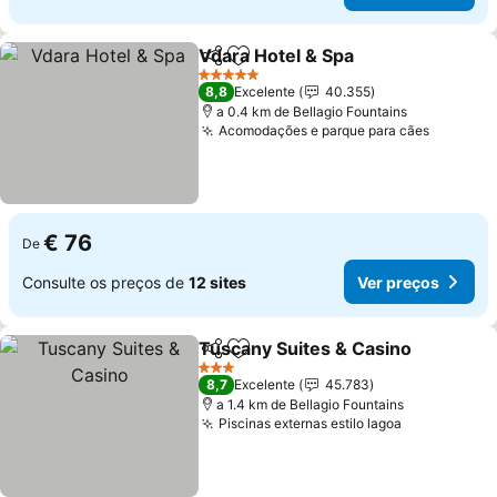
Vdara Hotel & Spa
Partilhar
Adicionar aos favoritos
5 Estrelas
8,8
Excelente
40.355
a 0.4 km de Bellagio Fountains
Acomodações e parque para cães
€ 76
De
Consulte os preços de
12 sites
Ver preços
Tuscany Suites & Casino
Partilhar
Adicionar aos favoritos
3 Estrelas
8,7
Excelente
45.783
a 1.4 km de Bellagio Fountains
Piscinas externas estilo lagoa