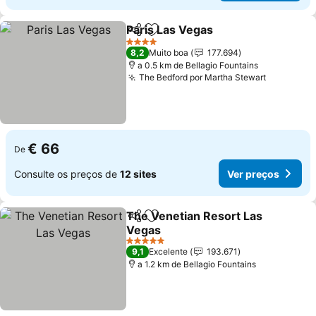
Paris Las Vegas
Partilhar
Adicionar aos favoritos
4 Estrelas
8,2
Muito boa
177.694
a 0.5 km de Bellagio Fountains
The Bedford por Martha Stewart
€ 66
De
Consulte os preços de
12 sites
Ver preços
The Venetian Resort Las
Partilhar
Adicionar aos favoritos
Vegas
5 Estrelas
9,1
Excelente
193.671
a 1.2 km de Bellagio Fountains