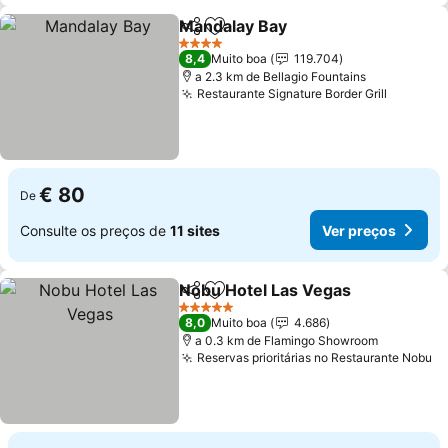
Mandalay Bay
Partilhar
Adicionar aos favoritos
4 Estrelas
8,4
Muito boa
119.704
a 2.3 km de Bellagio Fountains
Restaurante Signature Border Grill
€ 80
De
Consulte os preços de
11 sites
Ver preços
Nobu Hotel Las Vegas
Partilhar
Adicionar aos favoritos
5 Estrelas
8,0
Muito boa
4.686
a 0.3 km de Flamingo Showroom
Reservas prioritárias no Restaurante Nobu