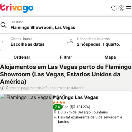
Favoritos
Iniciar
Me
Destino
Flamingo Showroom, Las Vegas
Check-in/out
Hóspedes e quartos
Escolha as datas
2 hóspedes, 1 quarto.
Ordenar
Filtrar
Mapa
Alojamentos em Las Vegas perto de Flamingo
Showroom (Las Vegas, Estados Unidos da
América)
Como os pagamentos influenciam os resultados
Flamingo Las Vegas
Partilhar
Adicionar aos favoritos
4 Estrelas
7,6
Boa
181.274
a 0.6 km de Bellagio Fountains
Habitat exuberante de vida selvagem e
jardins