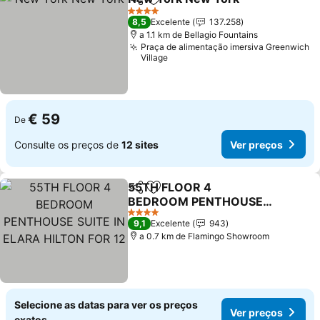
Partilhar
Adicionar aos favoritos
4 Estrelas
8,5
Excelente
137.258
a 1.1 km de Bellagio Fountains
Praça de alimentação imersiva Greenwich
Village
€ 59
De
Consulte os preços de
12 sites
Ver preços
55TH FLOOR 4
Partilhar
Adicionar aos favoritos
BEDROOM PENTHOUSE
SUITE IN ELARA HILTON
4 Estrelas
9,1
Excelente
943
FOR 12
a 0.7 km de Flamingo Showroom
Selecione as datas para ver os preços
Ver preços
exatos.