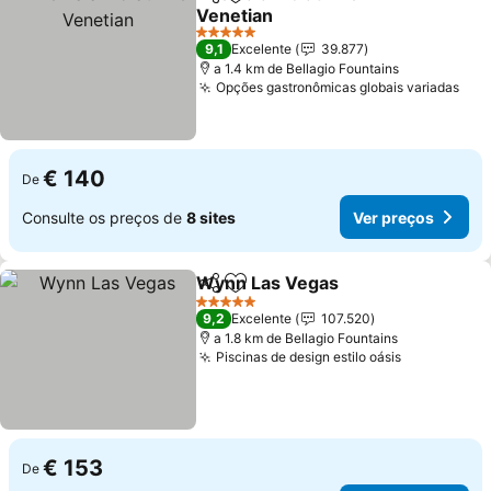
Partilhar
Adicionar aos favoritos
Venetian
5 Estrelas
9,1
Excelente
39.877
a 1.4 km de Bellagio Fountains
Opções gastronômicas globais variadas
€ 140
De
Consulte os preços de
8 sites
Ver preços
Wynn Las Vegas
Partilhar
Adicionar aos favoritos
5 Estrelas
9,2
Excelente
107.520
a 1.8 km de Bellagio Fountains
Piscinas de design estilo oásis
€ 153
De