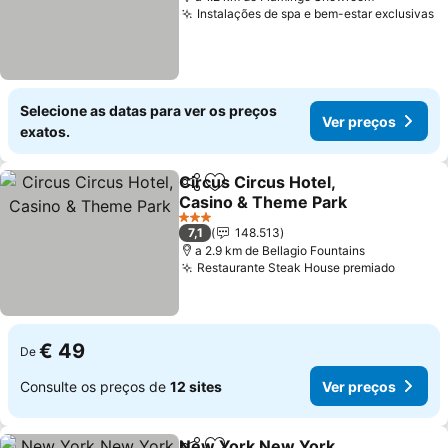
Instalações de spa e bem-estar exclusivas
Selecione as datas para ver os preços
Ver preços
exatos.
Circus Circus Hotel,
Partilhar
Adicionar aos favoritos
Casino & Theme Park
3 Estrelas
7,1
148.513
a 2.9 km de Bellagio Fountains
Restaurante Steak House premiado
€ 49
De
Consulte os preços de
12 sites
Ver preços
New York New York