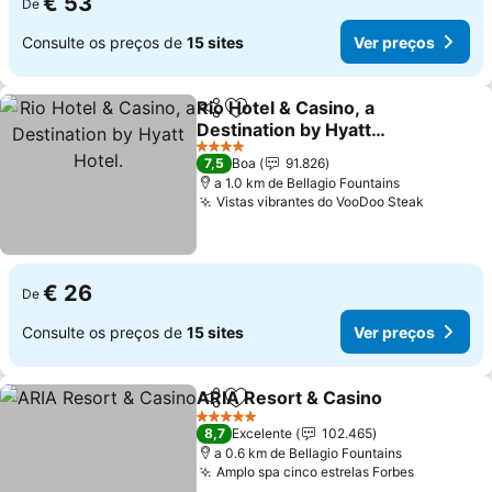
€ 53
De
Consulte os preços de
15 sites
Ver preços
Rio Hotel & Casino, a
Partilhar
Adicionar aos favoritos
Destination by Hyatt
Hotel.
4 Estrelas
7,5
Boa
91.826
a 1.0 km de Bellagio Fountains
Vistas vibrantes do VooDoo Steak
€ 26
De
Consulte os preços de
15 sites
Ver preços
ARIA Resort & Casino
Partilhar
Adicionar aos favoritos
5 Estrelas
8,7
Excelente
102.465
a 0.6 km de Bellagio Fountains
Amplo spa cinco estrelas Forbes