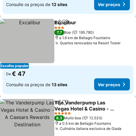
Consulte os preços de
12 sites
Ver preços
Excalibur
Partilhar
Adicionar aos favoritos
3 Estrelas
7,7
Boa
195.780
a 1.6 km de Bellagio Fountains
Quartos renovados na Resort Tower
Escolha popular
€ 47
De
Consulte os preços de
13 sites
Ver preços
The Vanderpump Las
Partilhar
Adicionar aos favoritos
Vegas Hotel & Casino - A
Caesars Rewards
5 Estrelas
8,3
Muito boa
12.533
Destination
a 0.5 km de Bellagio Fountains
Culinária italiana exclusiva de Giada