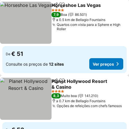
Horseshoe Las Vegas
Partilhar
Adicionar aos favoritos
4 Estrelas
7,9
Boa
86.501
a 0.5 km de Bellagio Fountains
Quartos com vista para a Sphere e High
Roller
€ 51
De
Consulte os preços de
12 sites
Ver preços
Planet Hollywood Resort
Partilhar
Adicionar aos favoritos
& Casino
4 Estrelas
8,3
Muito boa
141.210
a 0.7 km de Bellagio Fountains
Opções de refeições com chefs famosos