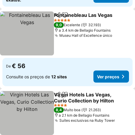
Fontainebleau Las Vegas
Partilhar
Adicionar aos favoritos
5 Estrelas
9,0
Excelente
32.193
a 3.4 km de Bellagio Fountains
Museu Hall of Excellence único
€ 56
De
Consulte os preços de
12 sites
Ver preços
Virgin Hotels Las Vegas,
Partilhar
Adicionar aos favoritos
Curio Collection by Hilton
4 Estrelas
8,4
Muito boa
21.263
a 2.1 km de Bellagio Fountains
Suítes exclusivas na Ruby Tower