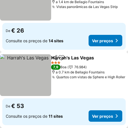
a 1.4 km de Bellagio Fountains
Vistas panorâmicas da Las Vegas Strip
€ 26
De
Consulte os preços de
14 sites
Ver preços
Harrah's Las Vegas
Partilhar
Adicionar aos favoritos
3 Estrelas
7,9
Boa
76.984
a 0.7 km de Bellagio Fountains
Quartos com vistas da Sphere e High Roller
€ 53
De
Consulte os preços de
11 sites
Ver preços