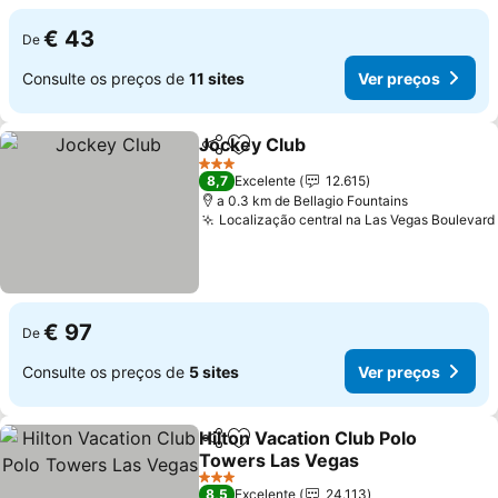
€ 43
De
Consulte os preços de
11 sites
Ver preços
Jockey Club
Partilhar
Adicionar aos favoritos
3 Estrelas
8,7
Excelente
12.615
a 0.3 km de Bellagio Fountains
Localização central na Las Vegas Boulevard
€ 97
De
Consulte os preços de
5 sites
Ver preços
Hilton Vacation Club Polo
Partilhar
Adicionar aos favoritos
Towers Las Vegas
3 Estrelas
8,5
Excelente
24.113