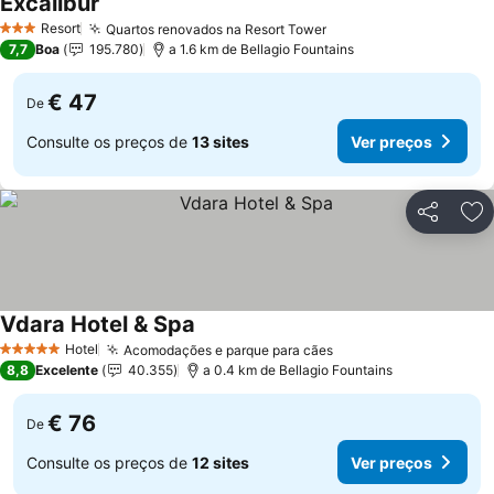
Excalibur
Resort
Quartos renovados na Resort Tower
3 Estrelas
7,7
Boa
195.780
a 1.6 km de Bellagio Fountains
€ 47
De
Consulte os preços de
13 sites
Ver preços
Partilhar
Ad
Vdara Hotel & Spa
Hotel
Acomodações e parque para cães
5 Estrelas
8,8
Excelente
40.355
a 0.4 km de Bellagio Fountains
€ 76
De
Consulte os preços de
12 sites
Ver preços