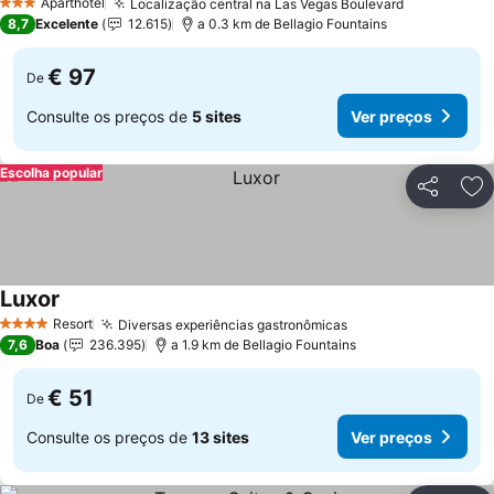
Aparthotel
Localização central na Las Vegas Boulevard
3 Estrelas
8,7
Excelente
12.615
a 0.3 km de Bellagio Fountains
€ 97
De
Consulte os preços de
5 sites
Ver preços
Escolha popular
Partilhar
Ad
Luxor
Resort
Diversas experiências gastronômicas
4 Estrelas
7,6
Boa
236.395
a 1.9 km de Bellagio Fountains
€ 51
De
Consulte os preços de
13 sites
Ver preços