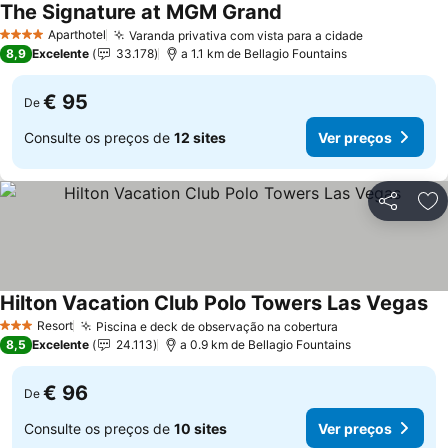
The Signature at MGM Grand
Aparthotel
Varanda privativa com vista para a cidade
4 Estrelas
8,9
Excelente
33.178
a 1.1 km de Bellagio Fountains
€ 95
De
Consulte os preços de
12 sites
Ver preços
Partilhar
Ad
Hilton Vacation Club Polo Towers Las Vegas
Resort
Piscina e deck de observação na cobertura
3 Estrelas
8,5
Excelente
24.113
a 0.9 km de Bellagio Fountains
€ 96
De
Consulte os preços de
10 sites
Ver preços