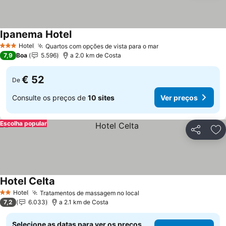
Ipanema Hotel
Hotel
Quartos com opções de vista para o mar
3 Estrelas
7,9
Boa
5.596
a 2.0 km de Costa
€ 52
De
Consulte os preços de
10 sites
Ver preços
Escolha popular
Partilhar
Ad
Hotel Celta
Hotel
Tratamentos de massagem no local
2 Estrelas
7,2
6.033
a 2.1 km de Costa
Selecione as datas para ver os preços