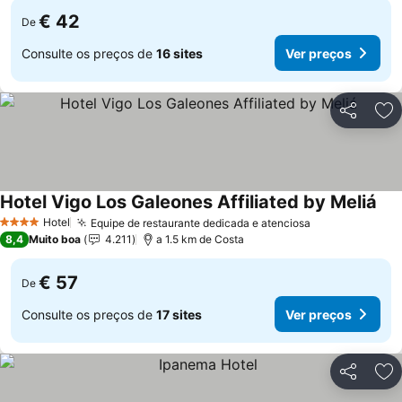
€ 42
De
Consulte os preços de
16 sites
Ver preços
Partilhar
Ad
Hotel Vigo Los Galeones Affiliated by Meliá
Hotel
Equipe de restaurante dedicada e atenciosa
4 Estrelas
8,4
Muito boa
4.211
a 1.5 km de Costa
€ 57
De
Consulte os preços de
17 sites
Ver preços
Partilhar
Ad