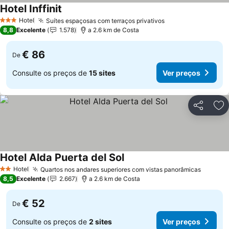
Hotel Inffinit
Hotel
Suítes espaçosas com terraços privativos
3 Estrelas
8,8
Excelente
1.578
a 2.6 km de Costa
€ 86
De
Consulte os preços de
15 sites
Ver preços
Partilhar
Ad
Hotel Alda Puerta del Sol
Hotel
Quartos nos andares superiores com vistas panorâmicas
2 Estrelas
8,5
Excelente
2.667
a 2.6 km de Costa
€ 52
De
Consulte os preços de
2 sites
Ver preços