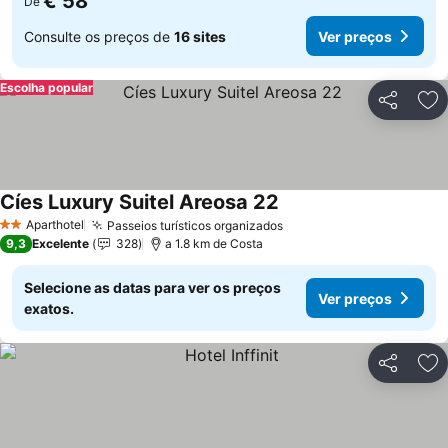
€ 58
De
Consulte os preços de
16 sites
Ver preços
Escolha popular
Partilhar
Ad
Cíes Luxury Suitel Areosa 22
Aparthotel
Passeios turísticos organizados
2 Estrelas
9,3
Excelente
328
a 1.8 km de Costa
Selecione as datas para ver os preços
Ver preços
exatos.
Partilhar
Ad