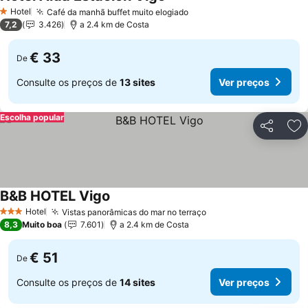
Hotel
Café da manhã buffet muito elogiado
1 Estrelas
7,2
3.426
a 2.4 km de Costa
€ 33
De
Consulte os preços de
13 sites
Ver preços
Escolha popular
Partilhar
Ad
B&B HOTEL Vigo
Hotel
Vistas panorâmicas do mar no terraço
3 Estrelas
8,3
Muito boa
7.601
a 2.4 km de Costa
€ 51
De
Consulte os preços de
14 sites
Ver preços