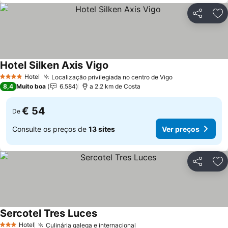
Partilhar
Ad
Hotel Silken Axis Vigo
Hotel
Localização privilegiada no centro de Vigo
4 Estrelas
8,4
Muito boa
6.584
a 2.2 km de Costa
€ 54
De
Consulte os preços de
13 sites
Ver preços
Partilhar
Ad
Sercotel Tres Luces
Hotel
Culinária galega e internacional