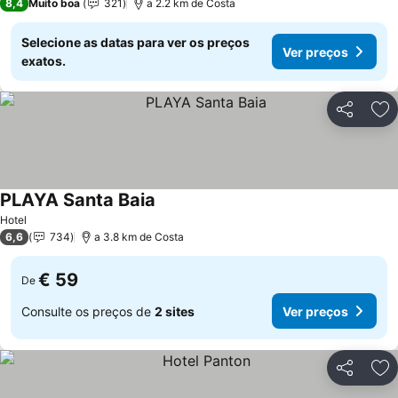
8,4
Muito boa
321
a 2.2 km de Costa
Selecione as datas para ver os preços
Ver preços
exatos.
Partilhar
Ad
PLAYA Santa Baia
Hotel
6,6
734
a 3.8 km de Costa
€ 59
De
Consulte os preços de
2 sites
Ver preços
Partilhar
Ad