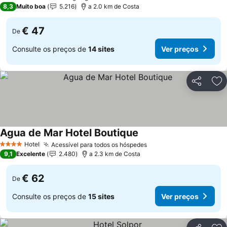
3 Estrelas
8,3
Muito boa
5.216
a 2.0 km de Costa
€ 47
De
Consulte os preços de
14 sites
Ver preços
Partilhar
Ad
Agua de Mar Hotel Boutique
Hotel
Acessível para todos os hóspedes
4 Estrelas
9,1
Excelente
2.480
a 2.3 km de Costa
€ 62
De
Consulte os preços de
15 sites
Ver preços