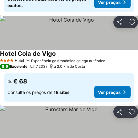
Ver preços
exatos.
Partilhar
Ad
Hotel Coia de Vigo
Hotel
Experiência gastronômica galega autêntica
4 Estrelas
8,6
Excelente
7.233
a 2.0 km de Costa
€ 68
De
Consulte os preços de
18 sites
Ver preços
Partilhar
Ad