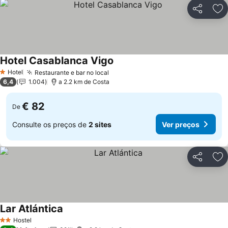
Partilhar
Ad
Hotel Casablanca Vigo
Hotel
Restaurante e bar no local
1 Estrelas
6,4
1.004
a 2.2 km de Costa
€ 82
De
Consulte os preços de
2 sites
Ver preços
Partilhar
Ad
Lar Atlántica
Hostel
2 Estrelas