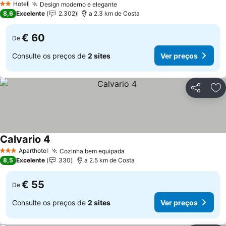
Hotel
Design moderno e elegante
2 Estrelas
8,6
Excelente
2.302
a 2.3 km de Costa
€ 60
De
Consulte os preços de
2 sites
Ver preços
Partilhar
Ad
Calvario 4
Aparthotel
Cozinha bem equipada
3 Estrelas
8,5
Excelente
330
a 2.5 km de Costa
€ 55
De
Consulte os preços de
2 sites
Ver preços