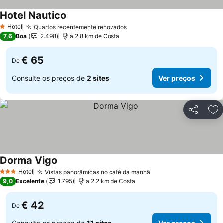
Hotel Nautico
Hotel
Quartos recentemente renovados
1 Estrelas
7,6
Boa
2.498
a 2.8 km de Costa
€ 65
De
Consulte os preços de
2 sites
Ver preços
Partilhar
Ad
Dorma Vigo
Hotel
Vistas panorâmicas no café da manhã
3 Estrelas
9,0
Excelente
1.795
a 2.2 km de Costa
€ 42
De
Consulte os preços de
11 sites
Ver preços