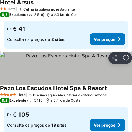
Hotel Arsus
Hotel
Culinária galega no restaurante
2 Estrelas
8,5
Excelente
2.519
a 2.3 km de Costa
€ 41
De
Consulte os preços de
2 sites
Ver preços
Partilhar
Ad
Pazo Los Escudos Hotel Spa & Resort
Hotel
Piscinas aquecidas interior e exterior sazonal
5 Estrelas
9,2
Excelente
5.115
a 3.4 km de Costa
€ 105
De
Consulte os preços de
18 sites
Ver preços