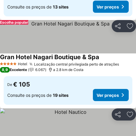
Consulte os preços de
13 sites
Ver preços
Escolha popular
Partilhar
Ad
Gran Hotel Nagari Boutique & Spa
Hotel
Localização central privilegiada perto de atrações
5 Estrelas
8,9
Excelente
6.067
a 2.8 km de Costa
€ 105
De
Consulte os preços de
19 sites
Ver preços
Partilhar
Ad