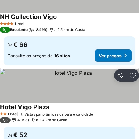
NH Collection Vigo
Hotel
4 Estrelas
9,1
Excelente
8.499
a 2.5 km de Costa
€ 66
De
Consulte os preços de
16 sites
Ver preços
Partilhar
Ad
Hotel Vigo Plaza
Hotel
Vistas panorâmicas da baía e da cidade
2 Estrelas
7,3
4.993
a 2.4 km de Costa
€ 52
De