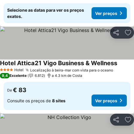
Selecione as datas para ver os preços
Ver preços
exatos.
Partilhar
Ad
Hotel Attica21 Vigo Business & Wellness
Hotel
Localização à beira-mar com vista para o oceano
4 Estrelas
9,4
Excelente
6.812
a 4.3 km de Costa
€ 83
De
Consulte os preços de
8 sites
Ver preços
Partilhar
Ad