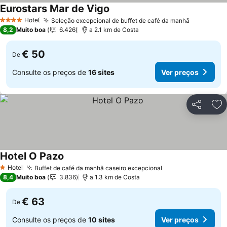
Eurostars Mar de Vigo
Hotel
Seleção excepcional de buffet de café da manhã
4 Estrelas
8,2
Muito boa
6.426
a 2.1 km de Costa
€ 50
De
Consulte os preços de
16 sites
Ver preços
Partilhar
Ad
Hotel O Pazo
Hotel
Buffet de café da manhã caseiro excepcional
1 Estrelas
8,4
Muito boa
3.836
a 1.3 km de Costa
€ 63
De
Consulte os preços de
10 sites
Ver preços