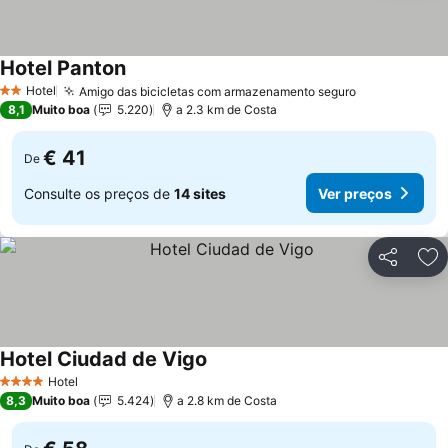
Hotel Panton
Hotel
Amigo das bicicletas com armazenamento seguro
2 Estrelas
8,1
Muito boa
5.220
a 2.3 km de Costa
€ 41
De
Consulte os preços de
14 sites
Ver preços
Partilhar
Ad
Hotel Ciudad de Vigo
Hotel
4 Estrelas
8,3
Muito boa
5.424
a 2.8 km de Costa