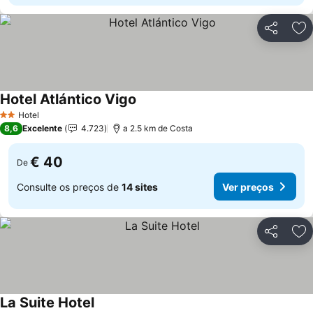
Partilhar
Ad
Hotel Atlántico Vigo
Hotel
2 Estrelas
8,6
Excelente
4.723
a 2.5 km de Costa
€ 40
De
Consulte os preços de
14 sites
Ver preços
Partilhar
Ad
La Suite Hotel