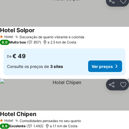
Partilhar
Ad
Hotel Solpor
Hotel
Decoração de quarto vibrante e colorida
1 Estrelas
8,0
Muito boa
857
a 2.5 km de Costa
€ 49
De
Consulte os preços de
3 sites
Ver preços
Partilhar
Ad
Hotel Chipen
Hotel
Comodidades pensadas no seu quarto
1 Estrelas
8,6
Excelente
1.492
a 1.1 km de Costa