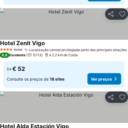
Partilhar
Ad
Hotel Zenit Vigo
Hotel
Localização central privilegiada perto das principais atrações
4 Estrelas
8,6
Excelente
6.113
a 2.2 km de Costa
€ 52
De
Consulte os preços de
18 sites
Ver preços
Partilhar
Ad
Hotel Alda Estación Vigo