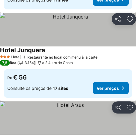
Partilhar
Ad
Hotel Junquera
Hotel
Restaurante no local com menu à la carte
3 Estrelas
7,5
Boa
3.154
a 2.4 km de Costa
€ 56
De
Consulte os preços de
17 sites
Ver preços
Partilhar
Ad