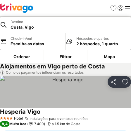
Favoritos
Iniciar
Me
Destino
Costa, Vigo
Check-in/out
Hóspedes e quartos
Escolha as datas
2 hóspedes, 1 quarto.
Ordenar
Filtrar
Mapa
Alojamentos em Vigo perto de Costa
Como os pagamentos influenciam os resultados
Partilhar
Ad
Hesperia Vigo
Hotel
Instalações para eventos e reuniões
4 Estrelas
8,4
Muito boa
7.400
a 1.5 km de Costa