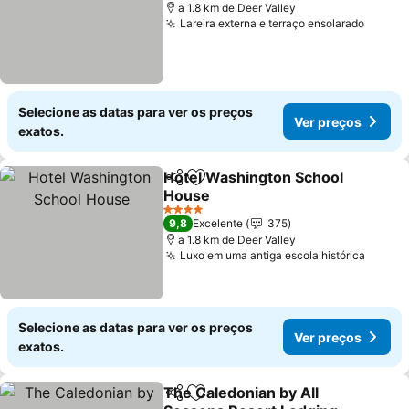
a 1.8 km de Deer Valley
Lareira externa e terraço ensolarado
Ver pr
Selecione as datas para ver os preços
Ver preços
exatos.
Hotel Washington School
Partilhar
Adicionar aos favoritos
House
Ver preços
4 Estrelas
9,8
Excelente
375
a 1.8 km de Deer Valley
Luxo em uma antiga escola histórica
Ver p
Selecione as datas para ver os preços
Ver preços
exatos.
The Caledonian by All
Partilhar
Adicionar aos favoritos