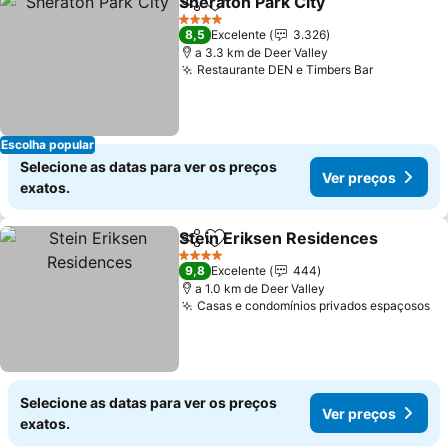
Sheraton Park City
Partilhar
Adicionar aos favoritos
Ver pre
4 Estrelas
8,5
Excelente
3.326
a 3.3 km de Deer Valley
Restaurante DEN e Timbers Bar
Ver preço
Escolha popular
Selecione as datas para ver os preços
Ver preços
exatos.
Stein Eriksen Residences
Partilhar
Adicionar aos favoritos
4 Estrelas
9,8
Excelente
444
a 1.0 km de Deer Valley
Casas e condomínios privados espaçosos
Ve
Selecione as datas para ver os preços
Ver preços
exatos.