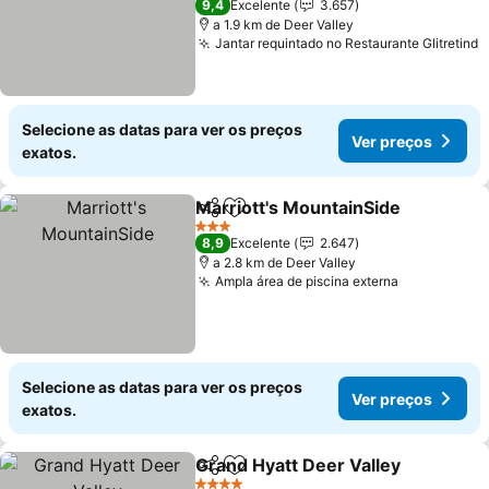
9,4
Excelente
3.657
a 1.9 km de Deer Valley
Jantar requintado no Restaurante Glitretind
V
Selecione as datas para ver os preços
Ver preços
exatos.
Marriott's MountainSide
Partilhar
Adicionar aos favoritos
Ve
3 Estrelas
8,9
Excelente
2.647
a 2.8 km de Deer Valley
Ampla área de piscina externa
Ver preços
Selecione as datas para ver os preços
Ver preços
exatos.
Grand Hyatt Deer Valley
Partilhar
Adicionar aos favoritos
Ve