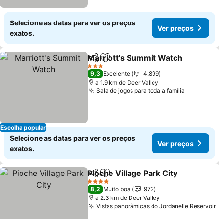
Selecione as datas para ver os preços
Ver preços
exatos.
Marriott's Summit Watch
Partilhar
Adicionar aos favoritos
V
3 Estrelas
9,3
Excelente
4.899
a 1.9 km de Deer Valley
Sala de jogos para toda a família
Ver preç
Escolha popular
Selecione as datas para ver os preços
Ver preços
exatos.
Pioche Village Park City
Partilhar
Adicionar aos favoritos
Ve
4 Estrelas
8,2
Muito boa
972
a 2.3 km de Deer Valley
Vistas panorâmicas do Jordanelle Reservoir