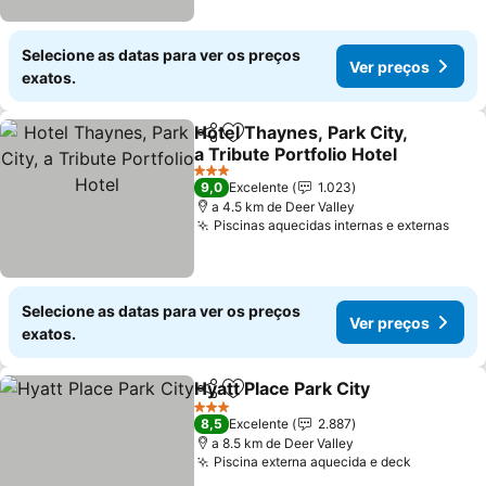
Selecione as datas para ver os preços
Ver preços
exatos.
Hotel Thaynes, Park City,
Partilhar
Adicionar aos favoritos
a Tribute Portfolio Hotel
Ver preços
3 Estrelas
9,0
Excelente
1.023
a 4.5 km de Deer Valley
Piscinas aquecidas internas e externas
Ver 
Selecione as datas para ver os preços
Ver preços
exatos.
Hyatt Place Park City
Partilhar
Adicionar aos favoritos
Ver p
3 Estrelas
8,5
Excelente
2.887
a 8.5 km de Deer Valley
Piscina externa aquecida e deck
Ver preç