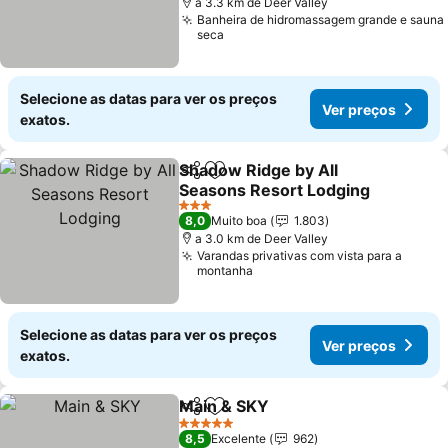
a 3.3 km de Deer Valley
Banheira de hidromassagem grande e sauna
seca
Selecione as datas para ver os preços
Ver preços
exatos.
Shadow Ridge by All
Partilhar
Adicionar aos favoritos
Seasons Resort Lodging
Ver preços
3 Estrelas
8,0
Muito boa
1.803
a 3.0 km de Deer Valley
Varandas privativas com vista para a
montanha
Selecione as datas para ver os preços
Ver preços
exatos.
Main & SKY
Partilhar
Adicionar aos favoritos
Ver preços
5 Estrelas
8,5
Excelente
962