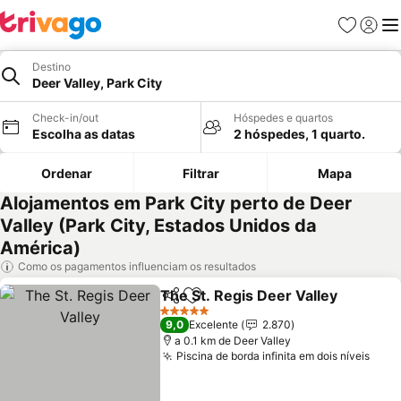
Favoritos
Iniciar
Me
Destino
Deer Valley, Park City
Check-in/out
Hóspedes e quartos
Escolha as datas
2 hóspedes, 1 quarto.
Ordenar
Filtrar
Mapa
Alojamentos em Park City perto de Deer
Valley (Park City, Estados Unidos da
América)
Como os pagamentos influenciam os resultados
The St. Regis Deer Valley
Partilhar
Adicionar aos favoritos
5 Estrelas
9,0
Excelente
2.870
a 0.1 km de Deer Valley
Piscina de borda infinita em dois níveis
Ver 