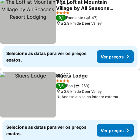
The Loft at Mountain
Partilhar
Adicionar aos favoritos
Village by All Seasons
Resort Lodging
Ver preços
4 Estrelas
9,1
Excelente
47
a 2.9 km de Deer Valley
Selecione as datas para ver os preços
Ver preços
exatos.
Skiers Lodge
Partilhar
Adicionar aos favoritos
Ver preços
4 Estrelas
7,5
Boa
260
a 2.6 km de Deer Valley
Acesso a piscina interior externa
Ver preç
Selecione as datas para ver os preços
Ver preços
exatos.