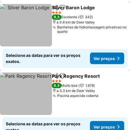
Silver Baron Lodge
Partilhar
Adicionar aos favoritos
Ver pre
3 Estrelas
9,3
Excelente
342
a 0.6 km de Deer Valley
Banheiras de hidromassagem privativas no
quarto
Selecione as datas para ver os preços
Ver preços
exatos.
Park Regency Resort
Partilhar
Adicionar aos favoritos
Ver 
3 Estrelas
8,3
Muito boa
1.978
a 3.3 km de Deer Valley
Piscina aquecida coberta
Ver preços
Selecione as datas para ver os preços
Ver preços
exatos.