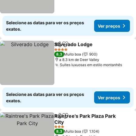
Selecione as datas para ver os preços
Ver preços
exatos.
Silverado Lodge
Partilhar
Adicionar aos favoritos
Ver preço
4 Estrelas
8,3
Muito boa
900
a 8.3 km de Deer Valley
Suítes luxuosas em estilo montanhês
Ver p
Selecione as datas para ver os preços
Ver preços
exatos.
Raintree's Park Plaza Park
Partilhar
Adicionar aos favoritos
City
Ver preços
3 Estrelas
8,3
Muito boa
1.104