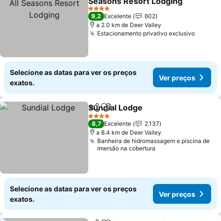
Seasons Resort Lodging
Ver preços
4 Estrelas
9,2
Excelente
602
a 2.0 km de Deer Valley
Estacionamento privativo exclusivo
Ver pr
Selecione as datas para ver os preços
Ver preços
exatos.
Sundial Lodge
Partilhar
Adicionar aos favoritos
Ver preços
4 Estrelas
8,7
Excelente
2.137
a 8.4 km de Deer Valley
Banheira de hidromassagem e piscina de
imersão na cobertura
Selecione as datas para ver os preços
Ver preços
exatos.