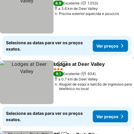
4 Estrelas
8,9
Excelente
1.053
a 3.6 km de Deer Valley
Piscina exterior aquecida e jacuzzis
Ver pr
Selecione as datas para ver os preços
Ver preços
exatos.
Lodges at Deer Valley
Partilhar
Adicionar aos favoritos
Ver 
3 Estrelas
9,1
Excelente
634
a 0.7 km de Deer Valley
Aluguel de esqui e balcão de ingressos para
teleférico no local
Selecione as datas para ver os preços
Ver preços
exatos.