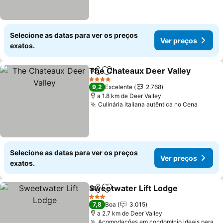
Selecione as datas para ver os preços
Ver preços
exatos.
The Chateaux Deer Valley
Partilhar
Adicionar aos favoritos
4 Estrelas
9,2
Excelente
2.768
a 1.8 km de Deer Valley
Culinária italiana autêntica no Cena
Ver pr
Selecione as datas para ver os preços
Ver preços
exatos.
Sweetwater Lift Lodge
Partilhar
Adicionar aos favoritos
Ver
3 Estrelas
7,8
Boa
3.015
a 2.7 km de Deer Valley
Acomodações em condomínio ideais para