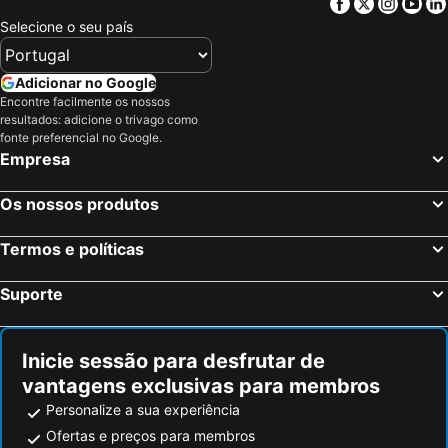
Facebook
Twitter
Insta
Yo
The Brigham Young University Museum of Art
Manti-La Sal National Forest
Selecione o seu país
Roosevelt Municipal Airport
Little Sahara
Salina-Gunnison Airport
Antelope Island State Park
Adicionar no Google
Encontre facilmente os nossos
Carbon County Airport
Evanston-Uinta County-Burns Field Airport
resultados: adicione o trivago como
Snowbasin
Kemmerer Municipal Airport
fonte preferencial no Google.
Empresa
Cherry Peak Resort
Vernal Regional Airport
Os nossos produtos
Termos e políticas
Suporte
Inicie sessão para desfrutar de
vantagens exclusivas para membros
Personalize a sua experiência
Ofertas e preços para membros