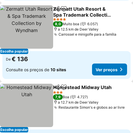
Zermatt Utah Resort &
Partilhar
Adicionar aos favoritos
Spa Trademark Collection
by Wyndham
Ver preços
4 Estrelas
8,0
Muito boa
6.057
a 12.5 km de Deer Valley
Carrossel e minigolfe para a família
Ver pr
Escolha popular
€ 136
De
Consulte os preços de
10 sites
Ver preços
Homestead Midway Utah
Partilhar
Adicionar aos favoritos
V
3 Estrelas
7,9
Boa
4.727
a 12.7 km de Deer Valley
Restaurante Simon's e globos ao ar livre
Ver
Escolha popular