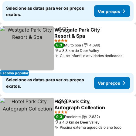
Selecione as datas para ver os preços
Ver preços
exatos.
Westgate Park City
Partilhar
Adicionar aos favoritos
Resort & Spa
Ver preços
4 Estrelas
8,3
Muito boa
4.699
a 8.3 km de Deer Valley
Clube infantil e atividades dedicadas
Ver p
Escolha popular
Selecione as datas para ver os preços
Ver preços
exatos.
Hotel Park City,
Partilhar
Adicionar aos favoritos
Autograph Collection
Ver preços
4 Estrelas
9,3
Excelente
2.832
a 4.0 km de Deer Valley
Piscina externa aquecida o ano todo
Ver p