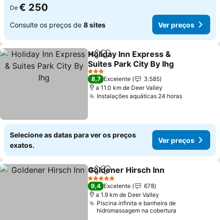
€ 250
De
Consulte os preços de
8 sites
Ver preços
Holiday Inn Express &
Partilhar
Adicionar aos favoritos
Suites Park City By Ihg
Ver preços
3 Estrelas
8,7
Excelente
3.585
a 11.0 km de Deer Valley
Instalações aquáticas 24 horas
Ver preço
Selecione as datas para ver os preços
Ver preços
exatos.
Goldener Hirsch Inn
Partilhar
Adicionar aos favoritos
Ver pr
5 Estrelas
9,4
Excelente
678
a 1.9 km de Deer Valley
Piscina infinita e banheira de
hidromassagem na cobertura