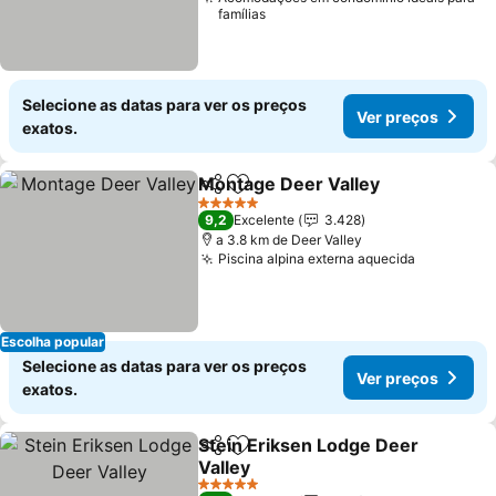
famílias
Selecione as datas para ver os preços
Ver preços
exatos.
Montage Deer Valley
Partilhar
Adicionar aos favoritos
Ver p
5 Estrelas
9,2
Excelente
3.428
a 3.8 km de Deer Valley
Piscina alpina externa aquecida
Ver preço
Escolha popular
Selecione as datas para ver os preços
Ver preços
exatos.
Stein Eriksen Lodge Deer
Partilhar
Adicionar aos favoritos
Valley
Ver preços
5 Estrelas