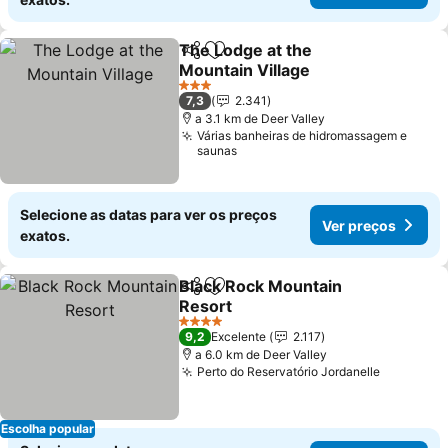
The Lodge at the
Partilhar
Adicionar aos favoritos
Mountain Village
Ver preços
3 Estrelas
7,3
2.341
a 3.1 km de Deer Valley
Várias banheiras de hidromassagem e
saunas
Selecione as datas para ver os preços
Ver preços
exatos.
Black Rock Mountain
Partilhar
Adicionar aos favoritos
Resort
Ver preços
4 Estrelas
9,2
Excelente
2.117
a 6.0 km de Deer Valley
Perto do Reservatório Jordanelle
Ver preç
Escolha popular