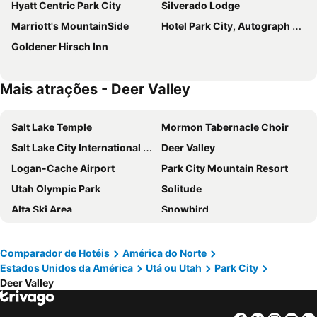
Hyatt Centric Park City
Silverado Lodge
Marriott's MountainSide
Hotel Park City, Autograph Collection
Goldener Hirsch Inn
Mais atrações - Deer Valley
Salt Lake Temple
Mormon Tabernacle Choir
Salt Lake City International Airport
Deer Valley
Logan-Cache Airport
Park City Mountain Resort
Utah Olympic Park
Solitude
Alta Ski Area
Snowbird
Sundance Mountain Resort
Utah's Hogle Zoo
Rio Tinto Stadium
Timpanogos Cave
Comparador de Hotéis
América do Norte
Estados Unidos da América
Utá ou Utah
Park City
Phillips
Rice-Eccles Stadium
Deer Valley
Centro de Salt Lake City
Utah State Capitol and Capitol Hill
Salt Palace Convention Center
LaVell Edwards Stadium