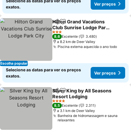
Selecione as datas para ver os preços
Ver preços
exatos.
Hilton Grand Vacations
Partilhar
Adicionar aos favoritos
Club Sunrise Lodge Park
City
Ver preços
3 Estrelas
8,6
Excelente
3.480
a 8.2 km de Deer Valley
Piscina externa aquecida o ano todo
Ver p
Escolha popular
Selecione as datas para ver os preços
Ver preços
exatos.
Silver King by All Seasons
Partilhar
Adicionar aos favoritos
Resort Lodging
Ver preços
4 Estrelas
8,5
Excelente
2.311
a 3.1 km de Deer Valley
Banheira de hidromassagem e sauna
relaxantes