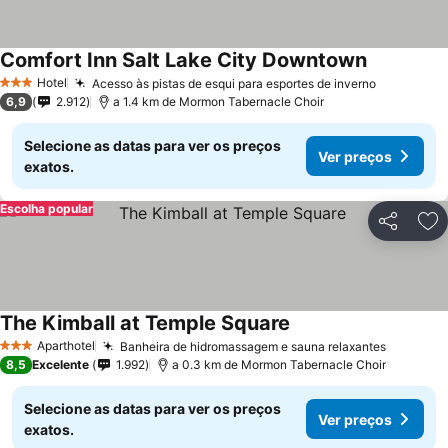
Comfort Inn Salt Lake City Downtown
Hotel
Acesso às pistas de esqui para esportes de inverno
3 Estrelas
6,9
2.912
a 1.4 km de Mormon Tabernacle Choir
Selecione as datas para ver os preços
Ver preços
exatos.
Escolha popular
Partilhar
Ad
The Kimball at Temple Square
Aparthotel
Banheira de hidromassagem e sauna relaxantes
3 Estrelas
8,5
Excelente
1.992
a 0.3 km de Mormon Tabernacle Choir
Selecione as datas para ver os preços
Ver preços
exatos.