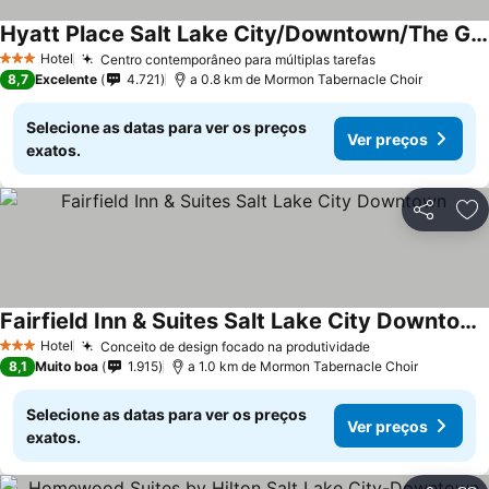
Hyatt Place Salt Lake City/Downtown/The Gateway
Hotel
Centro contemporâneo para múltiplas tarefas
3 Estrelas
8,7
Excelente
4.721
a 0.8 km de Mormon Tabernacle Choir
Selecione as datas para ver os preços
Ver preços
exatos.
Partilhar
Ad
Fairfield Inn & Suites Salt Lake City Downtown
Hotel
Conceito de design focado na produtividade
3 Estrelas
8,1
Muito boa
1.915
a 1.0 km de Mormon Tabernacle Choir
Selecione as datas para ver os preços
Ver preços
exatos.