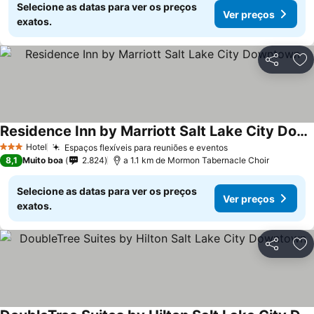
Selecione as datas para ver os preços
Ver preços
exatos.
Partilhar
Ad
Residence Inn by Marriott Salt Lake City Downtown
Hotel
Espaços flexíveis para reuniões e eventos
3 Estrelas
8,1
Muito boa
2.824
a 1.1 km de Mormon Tabernacle Choir
Selecione as datas para ver os preços
Ver preços
exatos.
Partilhar
Ad