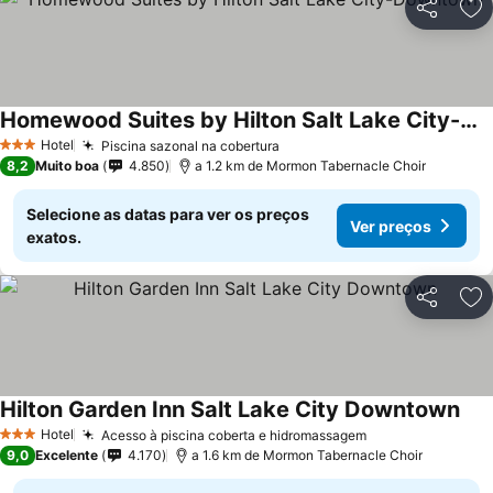
Partilhar
Ad
Homewood Suites by Hilton Salt Lake City-Downtown
Hotel
Piscina sazonal na cobertura
3 Estrelas
8,2
Muito boa
4.850
a 1.2 km de Mormon Tabernacle Choir
Selecione as datas para ver os preços
Ver preços
exatos.
Partilhar
Ad
Hilton Garden Inn Salt Lake City Downtown
Hotel
Acesso à piscina coberta e hidromassagem
3 Estrelas
9,0
Excelente
4.170
a 1.6 km de Mormon Tabernacle Choir