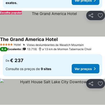
Ver preços
exatos.
Escolha popular
Partilhar
Ad
The Grand America Hotel
Hotel
Vistas deslumbrantes da Wasatch Mountain
5 Estrelas
9,4
Excelente
13.719
a 1.5 km de Mormon Tabernacle Choir
€ 237
De
Consulte os preços de
9 sites
Ver preços
Partilhar
Ad