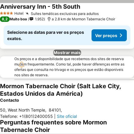
Anniversary Inn - 5th South
Hotel
Suítes temáticas exclusivas para adultos
4 Estrelas
8,2
Muito boa
1.952
a 2.8 km de Mormon Tabernacle Choir
Selecione as datas para ver os preços
Ver preços
exatos.
Mostrar mais
Os preços e a disponibilidade que recebemos dos sites de reserva
mudam frequentemente. Como tal, pode haver diferenças entre as
ofertas que consulta no trivago e os preços que estão disponíveis
nos sites de reserva.
Mormon Tabernacle Choir (Salt Lake City,
Estados Unidos da América)
Contacto
50, West North Temple
,
84101
,
Telefone
:
+1(801)2400055
|
Site oficial
Perguntas frequentes sobre Mormon
Tabernacle Choir