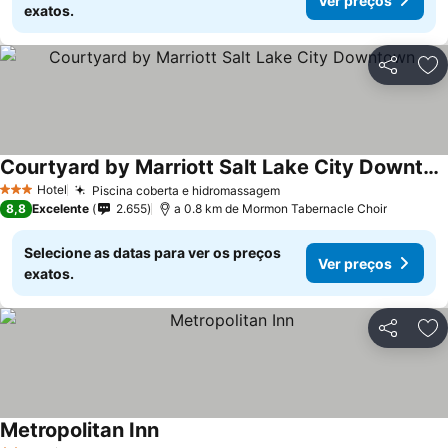
Ver preços
exatos.
Partilhar
Ad
Courtyard by Marriott Salt Lake City Downtown
Hotel
Piscina coberta e hidromassagem
3 Estrelas
8,8
Excelente
2.655
a 0.8 km de Mormon Tabernacle Choir
Selecione as datas para ver os preços
Ver preços
exatos.
Partilhar
Ad
Metropolitan Inn