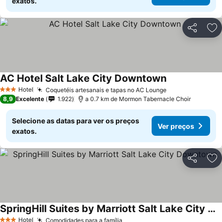
exatos.
Partilhar
Ad
AC Hotel Salt Lake City Downtown
Hotel
Coquetéis artesanais e tapas no AC Lounge
3 Estrelas
8,9
Excelente
1.922
a 0.7 km de Mormon Tabernacle Choir
Selecione as datas para ver os preços
Ver preços
exatos.
Partilhar
Ad
SpringHill Suites by Marriott Salt Lake City Downtown
Hotel
Comodidades para a família