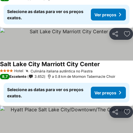
Selecione as datas para ver os preços
Ver preços
exatos.
Partilhar
Ad
Salt Lake City Marriott City Center
Hotel
Culinária italiana autêntica no Piastra
4 Estrelas
8,7
Excelente
3.652
a 0.8 km de Mormon Tabernacle Choir
Selecione as datas para ver os preços
Ver preços
exatos.
Partilhar
Ad