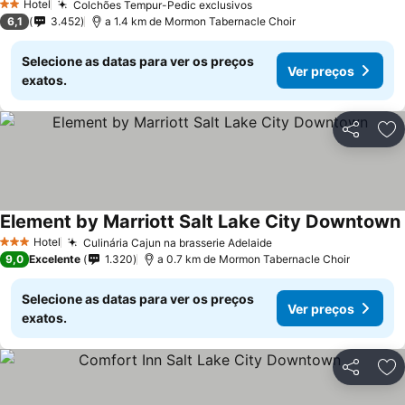
Hotel
Colchões Tempur-Pedic exclusivos
2 Estrelas
6,1
3.452
a 1.4 km de Mormon Tabernacle Choir
Selecione as datas para ver os preços
Ver preços
exatos.
Partilhar
Ad
Element by Marriott Salt Lake City Downtown
Hotel
Culinária Cajun na brasserie Adelaide
3 Estrelas
9,0
Excelente
1.320
a 0.7 km de Mormon Tabernacle Choir
Selecione as datas para ver os preços
Ver preços
exatos.
Partilhar
Ad