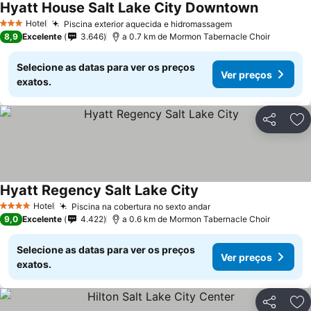
Hyatt House Salt Lake City Downtown
Hotel
Piscina exterior aquecida e hidromassagem
3 Estrelas
8,9
Excelente
3.646
a 0.7 km de Mormon Tabernacle Choir
Selecione as datas para ver os preços
Ver preços
exatos.
Partilhar
Ad
Hyatt Regency Salt Lake City
Hotel
Piscina na cobertura no sexto andar
4 Estrelas
9,0
Excelente
4.422
a 0.6 km de Mormon Tabernacle Choir
Selecione as datas para ver os preços
Ver preços
exatos.
Partilhar
Ad