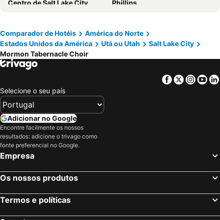
Centro de Salt Lake City
Phillips
Utah's Hogle Zoo
Rio Tinto Stadium
Snowbird
Solitude
Comparador de Hotéis
América do Norte
Estados Unidos da América
Utá ou Utah
Salt Lake City
Utah Olympic Park
Alta Ski Area
Mormon Tabernacle Choir
Antelope Island State Park
Park City Mountain Resort
Timpanogos Cave
Ogden-Hinckley Airport
Facebook
Twitter
Insta
Yo
Snowbasin
Duchesne Municipal Airport
Selecione o seu país
Cherry Peak Resort
Little Sahara
Salina-Gunnison Airport
LaVell Edwards Stadium
Adicionar no Google
Encontre facilmente os nossos
Fossil Butte
Evanston-Uinta County-Burns Field Airport
resultados: adicione o trivago como
The Brigham Young University Museum of Art
Delta Municipal Airport
fonte preferencial no Google.
Empresa
Carbon County Airport
Wendover Airport
Os nossos produtos
Termos e políticas