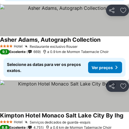
Partilhar
Ad
Asher Adams, Autograph Collection
Hotel
Restaurante exclusivo Rouser
4 Estrelas
9,1
Excelente
669
a 0.9 km de Mormon Tabernacle Choir
Selecione as datas para ver os preços
Ver preços
exatos.
Partilhar
Ad
Kimpton Hotel Monaco Salt Lake City By Ihg
Hotel
Serviços dedicados de guarda-esquis
4 Estrelas
8,8
Excelente
4.751
a 0.6 km de Mormon Tabernacle Choir