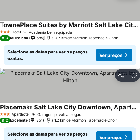
TownePlace Suites by Marriott Salt Lake City Downtown
Hotel
Academia bem equipada
3 Estrelas
8,3
Muito boa
585
a 0.7 km de Mormon Tabernacle Choir
Selecione as datas para ver os preços
Ver preços
exatos.
Partilhar
Ad
Placemakr Salt Lake City Downtown, Apartments by Hilton
Aparthotel
Garagem privativa segura
3 Estrelas
9,2
Excelente
351
a 1.2 km de Mormon Tabernacle Choir
Selecione as datas para ver os preços
Ver preços