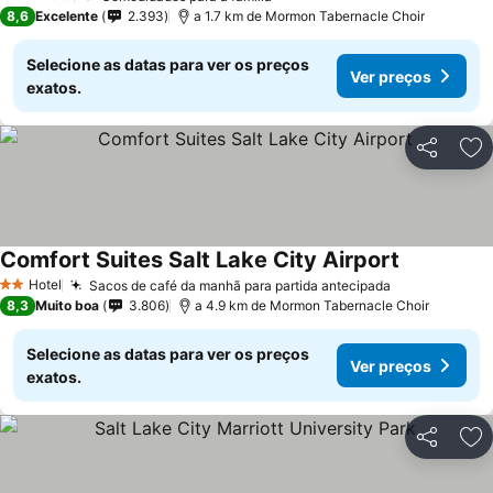
3 Estrelas
8,6
Excelente
2.393
a 1.7 km de Mormon Tabernacle Choir
Selecione as datas para ver os preços
Ver preços
exatos.
Partilhar
Ad
Comfort Suites Salt Lake City Airport
Hotel
Sacos de café da manhã para partida antecipada
2 Estrelas
8,3
Muito boa
3.806
a 4.9 km de Mormon Tabernacle Choir
Selecione as datas para ver os preços
Ver preços
exatos.
Partilhar
Ad