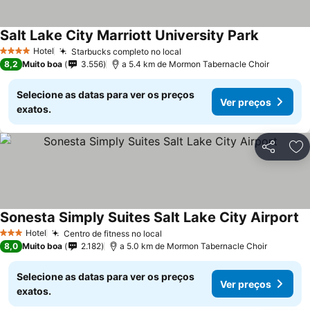
Salt Lake City Marriott University Park
Hotel
Starbucks completo no local
4 Estrelas
8,2
Muito boa
3.556
a 5.4 km de Mormon Tabernacle Choir
Selecione as datas para ver os preços
Ver preços
exatos.
Partilhar
Ad
Sonesta Simply Suites Salt Lake City Airport
Hotel
Centro de fitness no local
3 Estrelas
8,0
Muito boa
2.182
a 5.0 km de Mormon Tabernacle Choir
Selecione as datas para ver os preços
Ver preços
exatos.