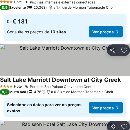
Hotel
Piscinas internas e externas conectadas
4 Estrelas
8,9
Excelente
20.363
a 1.4 km de Mormon Tabernacle Choir
€ 131
De
Consulte os preços de
10 sites
Ver preços
Partilhar
Ad
Salt Lake Marriott Downtown at City Creek
Hotel
Perto do Salt Palace Convention Center
4 Estrelas
8,2
Muito boa
4.762
a 0.3 km de Mormon Tabernacle Choir
Selecione as datas para ver os preços
Ver preços
exatos.
Partilhar
Ad