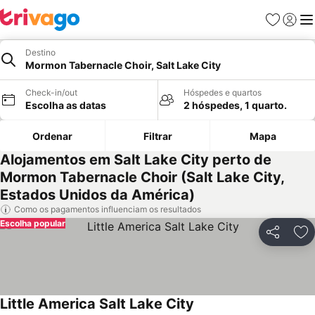
Favoritos
Iniciar
Me
Destino
Mormon Tabernacle Choir, Salt Lake City
Check-in/out
Hóspedes e quartos
Escolha as datas
2 hóspedes, 1 quarto.
Ordenar
Filtrar
Mapa
Alojamentos em Salt Lake City perto de
Mormon Tabernacle Choir (Salt Lake City,
Estados Unidos da América)
Como os pagamentos influenciam os resultados
Escolha popular
Partilhar
Ad
Little America Salt Lake City