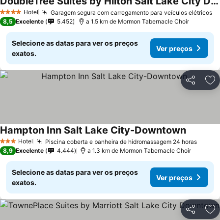
DoubleTree Suites by Hilton Salt Lake City Downtown
Hotel
Garagem segura com carregamento para veículos elétricos
4 Estrelas
8,5
Excelente
5.452
a 1.5 km de Mormon Tabernacle Choir
Selecione as datas para ver os preços
Ver preços
exatos.
Partilhar
Ad
Hampton Inn Salt Lake City-Downtown
Hotel
Piscina coberta e banheira de hidromassagem 24 horas
3 Estrelas
8,9
Excelente
4.444
a 1.3 km de Mormon Tabernacle Choir
Selecione as datas para ver os preços
Ver preços
exatos.
Partilhar
Ad