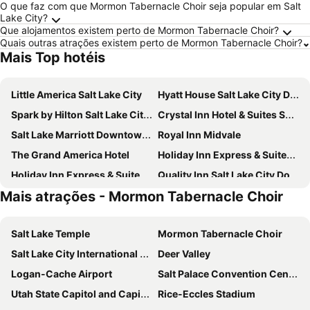
O que faz com que Mormon Tabernacle Choir seja popular em Salt
Lake City?
Que alojamentos existem perto de Mormon Tabernacle Choir?
Quais outras atrações existem perto de Mormon Tabernacle Choir?
Mais Top hotéis
Little America Salt Lake City
Hyatt House Salt Lake City Downtown
Spark by Hilton Salt Lake City Central
Crystal Inn Hotel & Suites Salt Lake City
Salt Lake Marriott Downtown at City Creek
Royal Inn Midvale
The Grand America Hotel
Holiday Inn Express & Suites Salt Lake City West Valley By Ihg
Holiday Inn Express & Suites Salt Lake City South - Murray By Ihg
Quality Inn Salt Lake City Downtown
Mais atrações - Mormon Tabernacle Choir
Crystal Inn Hotel & Suites Midvalley
Tru By Hilton Salt Lake City Midvale
Comfort Suites Salt Lake City Airport
Metropolitan Inn
Salt Lake Temple
Mormon Tabernacle Choir
Super 8 by Wyndham Woods Cross/Salt Lake City North
Hilton Salt Lake City Center
Salt Lake City International Airport
Deer Valley
Home2 Suites by Hilton Salt Lake City-Murray, UT
Spark by Hilton Salt Lake City Airport
Logan-Cache Airport
Salt Palace Convention Center
Hampton Inn & Suites Salt Lake City Airport
Fairfield Inn & Suites Salt Lake City Downtown
Utah State Capitol and Capitol Hill
Rice-Eccles Stadium
Hyatt Place Salt Lake City/Downtown/The Gateway
SureStay by Best Western Salt Lake City Downtown