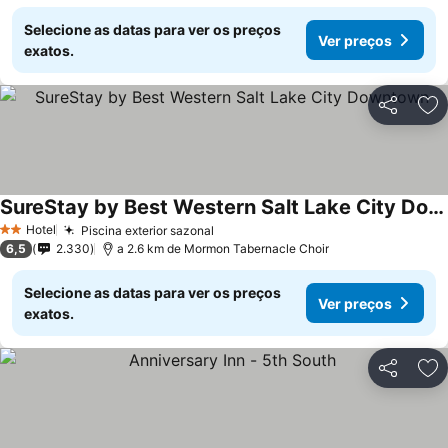
Selecione as datas para ver os preços
Ver preços
exatos.
Partilhar
Ad
SureStay by Best Western Salt Lake City Downtown
Hotel
Piscina exterior sazonal
2 Estrelas
6,5
2.330
a 2.6 km de Mormon Tabernacle Choir
Selecione as datas para ver os preços
Ver preços
exatos.
Partilhar
Ad