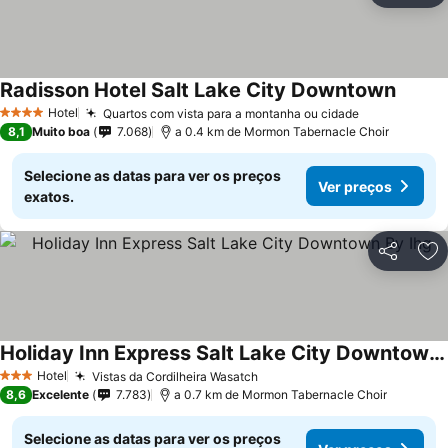
Radisson Hotel Salt Lake City Downtown
Hotel
Quartos com vista para a montanha ou cidade
4 Estrelas
8,1
Muito boa
7.068
a 0.4 km de Mormon Tabernacle Choir
Selecione as datas para ver os preços
Ver preços
exatos.
Partilhar
Ad
Holiday Inn Express Salt Lake City Downtown By Ihg
Hotel
Vistas da Cordilheira Wasatch
3 Estrelas
8,6
Excelente
7.783
a 0.7 km de Mormon Tabernacle Choir
Selecione as datas para ver os preços