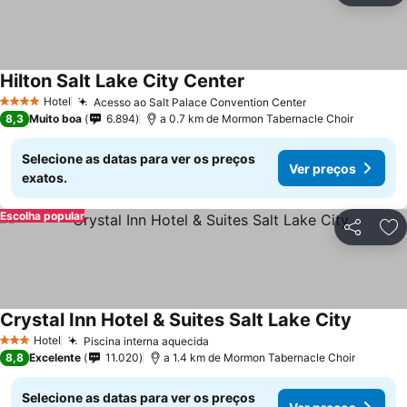
Hilton Salt Lake City Center
Hotel
Acesso ao Salt Palace Convention Center
4 Estrelas
8,3
Muito boa
6.894
a 0.7 km de Mormon Tabernacle Choir
Selecione as datas para ver os preços
Ver preços
exatos.
Escolha popular
Partilhar
Ad
Crystal Inn Hotel & Suites Salt Lake City
Hotel
Piscina interna aquecida
3 Estrelas
8,8
Excelente
11.020
a 1.4 km de Mormon Tabernacle Choir
Selecione as datas para ver os preços