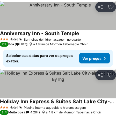
Partilhar
Ad
Anniversary Inn - South Temple
Hotel
Banheiras de hidromassagem no quarto
3 Estrelas
7,9
Boa
617
a 1.8 km de Mormon Tabernacle Choir
Selecione as datas para ver os preços
Ver preços
exatos.
Partilhar
Ad
Holiday Inn Express & Suites Salt Lake City-airport East By Ihg
Hotel
Piscina interna aquecida e hidromassagem
3 Estrelas
8,4
Muito boa
4.264
a 4.8 km de Mormon Tabernacle Choir