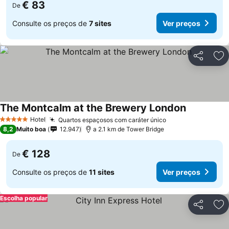
€ 83
De
Consulte os preços de
7 sites
Ver preços
Partilhar
Ad
The Montcalm at the Brewery London
Ver preços
Hotel
Quartos espaçosos com caráter único
Ver preços
5 Estrelas
8,2
Muito boa
12.947
a 2.1 km de Tower Bridge
€ 128
De
Consulte os preços de
11 sites
Ver preços
Escolha popular
Partilhar
Ad