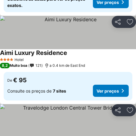
Ver preços
exatos.
Partilhar
Ad
Aimi Luxury Residence
Ver preços
Hotel
4 Estrelas
8,2
Muito boa
121
a 0.4 km de East End
€ 95
De
Consulte os preços de
7 sites
Ver preços
Partilhar
Ad