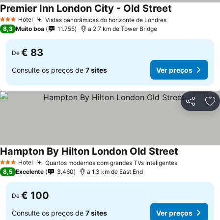
Premier Inn London City - Old Street
Ver preços
Hotel
Vistas panorâmicas do horizonte de Londres
Ver preços
3 Estrelas
8,3
Muito boa
11.755
a 2.7 km de Tower Bridge
€ 83
De
Consulte os preços de
7 sites
Ver preços
Partilhar
Ad
Hampton By Hilton London Old Street
Ver preços
Hotel
Quartos modernos com grandes TVs inteligentes
Ver preços
3 Estrelas
8,5
Excelente
3.460
a 1.3 km de East End
€ 100
De
Consulte os preços de
7 sites
Ver preços