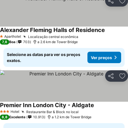
Partilhar
Ad
Alexander Fleming Halls of Residence
Ver preços
Aparthotel
Localização central econômica
Ver preços
1 Estrelas
7,8
Boa
703
a 2.6 km de Tower Bridge
Selecione as datas para ver os preços
Ver preços
exatos.
Partilhar
Ad
Premier Inn London City - Aldgate
Ver preços
Hotel
Restaurante Bar & Block no local
Ver preços
3 Estrelas
8,8
Excelente
10.913
a 1.2 km de Tower Bridge