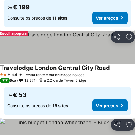
€ 199
De
Consulte os preços de
11 sites
Ver preços
Escolha popular
Partilhar
Ad
Travelodge London Central City Road
Ver preços
Hotel
Restaurante e bar animados no local
Ver preços
2 Estrelas
7,7
Boa
12.371
a 2.2 km de Tower Bridge
€ 53
De
Consulte os preços de
16 sites
Ver preços
Partilhar
Ad