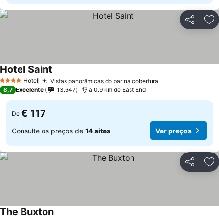
Partilhar
Ad
Hotel Saint
Ver preços
Hotel
Vistas panorâmicas do bar na cobertura
Ver preços
4 Estrelas
8,7
Excelente
13.647
a 0.9 km de East End
€ 117
De
Consulte os preços de
14 sites
Ver preços
Partilhar
Ad
The Buxton
Ver preços