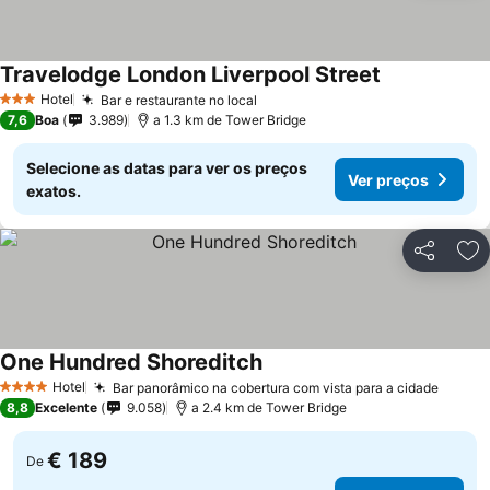
Travelodge London Liverpool Street
Ver preços
Hotel
Bar e restaurante no local
Ver preços
3 Estrelas
7,6
Boa
3.989
a 1.3 km de Tower Bridge
Selecione as datas para ver os preços
Ver preços
exatos.
Partilhar
Ad
One Hundred Shoreditch
Ver preços
Hotel
Bar panorâmico na cobertura com vista para a cidade
Ver p
4 Estrelas
8,8
Excelente
9.058
a 2.4 km de Tower Bridge
€ 189
De