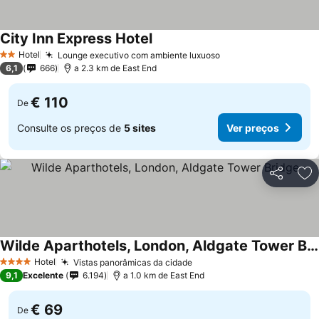
City Inn Express Hotel
Ver preços
Hotel
Lounge executivo com ambiente luxuoso
Ver preços
2 Estrelas
6,1
666
a 2.3 km de East End
€ 110
De
Consulte os preços de
5 sites
Ver preços
Partilhar
Ad
Wilde Aparthotels, London, Aldgate Tower Bridge
Ver preços
Hotel
Vistas panorâmicas da cidade
Ver preços
4 Estrelas
9,1
Excelente
6.194
a 1.0 km de East End
€ 69
De