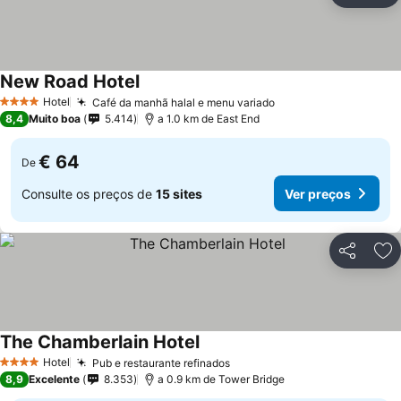
New Road Hotel
Ver preços
Hotel
Café da manhã halal e menu variado
Ver preços
4 Estrelas
8,4
Muito boa
5.414
a 1.0 km de East End
€ 64
De
Consulte os preços de
15 sites
Ver preços
Partilhar
Ad
The Chamberlain Hotel
Ver preços
Hotel
Pub e restaurante refinados
Ver preços
4 Estrelas
8,9
Excelente
8.353
a 0.9 km de Tower Bridge