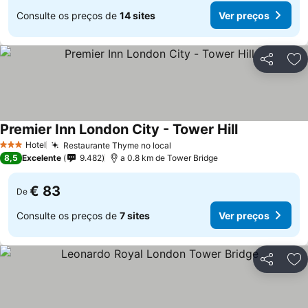
Consulte os preços de
14 sites
Ver preços
Partilhar
Ad
Premier Inn London City - Tower Hill
Ver preços
Hotel
Restaurante Thyme no local
Ver preços
3 Estrelas
8,5
Excelente
9.482
a 0.8 km de Tower Bridge
€ 83
De
Consulte os preços de
7 sites
Ver preços
Partilhar
Ad