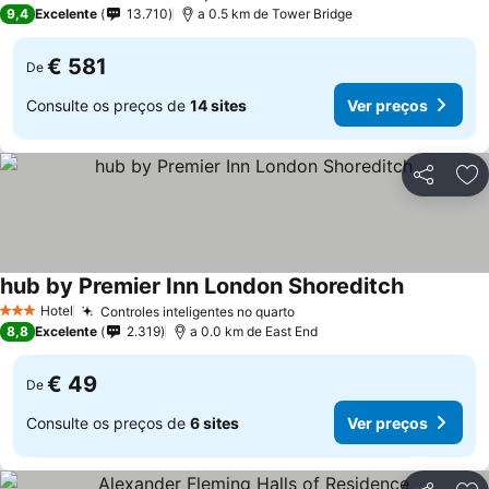
5 Estrelas
9,4
Excelente
13.710
a 0.5 km de Tower Bridge
€ 581
De
Consulte os preços de
14 sites
Ver preços
Partilhar
Ad
hub by Premier Inn London Shoreditch
Ver preço
Hotel
Controles inteligentes no quarto
Ver preços
3 Estrelas
8,8
Excelente
2.319
a 0.0 km de East End
€ 49
De
Consulte os preços de
6 sites
Ver preços