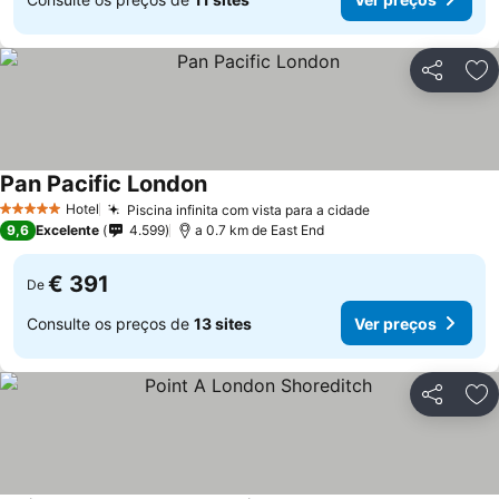
Partilhar
Ad
Pan Pacific London
Ver preços
Hotel
Piscina infinita com vista para a cidade
Ver preços
5 Estrelas
9,6
Excelente
4.599
a 0.7 km de East End
€ 391
De
Consulte os preços de
13 sites
Ver preços
Partilhar
Ad