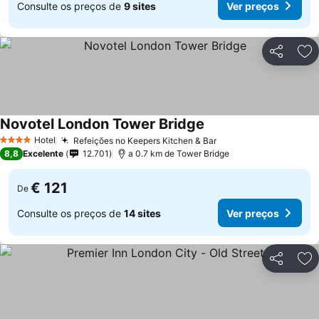
Consulte os preços de
9 sites
Ver preços
Partilhar
Ad
Novotel London Tower Bridge
Ver preços
Hotel
Refeições no Keepers Kitchen & Bar
Ver preços
4 Estrelas
8,8
Excelente
12.701
a 0.7 km de Tower Bridge
€ 121
De
Consulte os preços de
14 sites
Ver preços
Partilhar
Ad