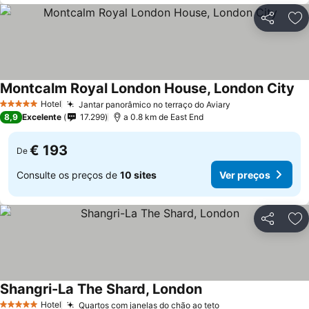
Partilhar
Ad
Montcalm Royal London House, London City
Ve
Hotel
Jantar panorâmico no terraço do Aviary
Ver preços
5 Estrelas
8,9
Excelente
17.299
a 0.8 km de East End
€ 193
De
Consulte os preços de
10 sites
Ver preços
Partilhar
Ad
Shangri-La The Shard, London
Ver preços
Hotel
Quartos com janelas do chão ao teto
Ver preços