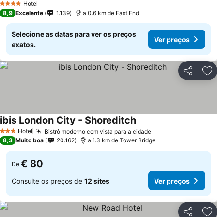
Hotel
4 Estrelas
8,9
Excelente
1.139
a 0.6 km de East End
Selecione as datas para ver os preços
Ver preços
exatos.
Partilhar
Ad
ibis London City - Shoreditch
Ver preços
Hotel
Bistrô moderno com vista para a cidade
Ver preços
3 Estrelas
8,3
Muito boa
20.162
a 1.3 km de Tower Bridge
€ 80
De
Consulte os preços de
12 sites
Ver preços
Partilhar
Ad