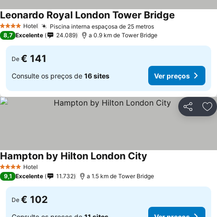
Leonardo Royal London Tower Bridge
Ver preços
Hotel
Piscina interna espaçosa de 25 metros
Ver preços
4 Estrelas
8,7
Excelente
24.089
a 0.9 km de Tower Bridge
€ 141
De
Consulte os preços de
16 sites
Ver preços
Partilhar
Ad
Hampton by Hilton London City
Ver preços
Hotel
4 Estrelas
9,1
Excelente
11.732
a 1.5 km de Tower Bridge
€ 102
De
Consulte os preços de
11 sites
Ver preços