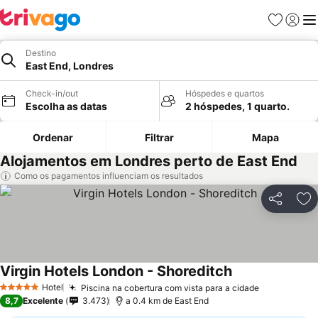
Favoritos
Iniciar
Me
Destino
East End, Londres
Check-in/out
Hóspedes e quartos
Escolha as datas
2 hóspedes, 1 quarto.
Ordenar
Filtrar
Mapa
Alojamentos em Londres perto de East End
Como os pagamentos influenciam os resultados
Partilhar
Ad
Virgin Hotels London - Shoreditch
Ver preços
Hotel
Piscina na cobertura com vista para a cidade
Ver preços
5 Estrelas
8,7
Excelente
3.473
a 0.4 km de East End