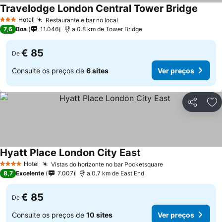
Travelodge London Central Tower Bridge
Ver pr
Hotel
Restaurante e bar no local
Ver preços
3 Estrelas
7,6
Boa
11.046
a 0.8 km de Tower Bridge
€ 85
De
Consulte os preços de
6 sites
Ver preços
Partilhar
Ad
Hyatt Place London City East
Ver preços
Hotel
Vistas do horizonte no bar Pocketsquare
Ver preços
4 Estrelas
8,7
Excelente
7.007
a 0.7 km de East End
€ 85
De
Consulte os preços de
10 sites
Ver preços