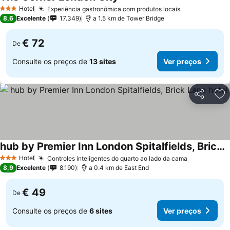
Ver preços
Hotel
Experiência gastronômica com produtos locais
Ver preços
3 Estrelas
8,6
Excelente
17.349
a 1.5 km de Tower Bridge
€ 72
De
Consulte os preços de
13 sites
Ver preços
Partilhar
Ad
hub by Premier Inn London Spitalfields, Brick Lane hotel
Ver preços
Hotel
Controles inteligentes do quarto ao lado da cama
Ver preços
3 Estrelas
8,9
Excelente
8.190
a 0.4 km de East End
€ 49
De
Consulte os preços de
6 sites
Ver preços