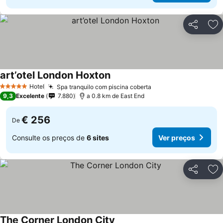
Partilhar
Ad
art’otel London Hoxton
Ver preços
Hotel
Spa tranquilo com piscina coberta
Ver preços
5 Estrelas
9,3
Excelente
7.880
a 0.8 km de East End
€ 256
De
Consulte os preços de
6 sites
Ver preços
Partilhar
Ad
The Corner London City