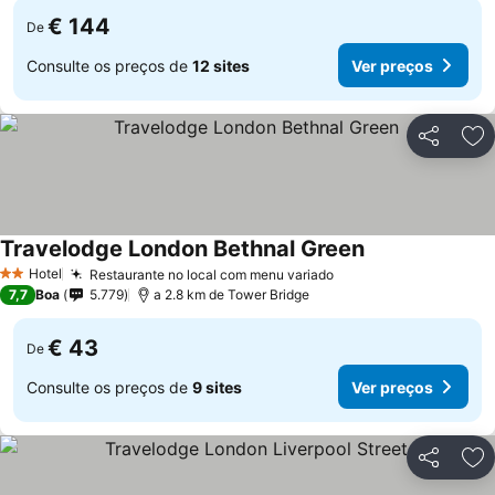
€ 144
De
Consulte os preços de
12 sites
Ver preços
Partilhar
Ad
Travelodge London Bethnal Green
Ver preços
Hotel
Restaurante no local com menu variado
Ver preços
2 Estrelas
7,7
Boa
5.779
a 2.8 km de Tower Bridge
€ 43
De
Consulte os preços de
9 sites
Ver preços
Partilhar
Ad