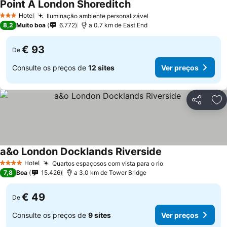
Point A London Shoreditch
Ver preços
Hotel
Iluminação ambiente personalizável
Ver preços
3 Estrelas
8,2
Muito boa
6.772
a 0.7 km de East End
€ 93
De
Consulte os preços de
12 sites
Ver preços
Partilhar
Ad
a&o London Docklands Riverside
Ver preços
Hotel
Quartos espaçosos com vista para o rio
Ver preços
4 Estrelas
7,8
Boa
15.426
a 3.0 km de Tower Bridge
€ 49
De
Consulte os preços de
9 sites
Ver preços