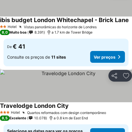
ibis budget London Whitechapel - Brick Lane
V
Hotel
Vistas panorâmicas do horizonte de Londres
Ver preços
2 Estrelas
8,0
Muito boa
8.391
a 1.7 km de Tower Bridge
€ 41
De
Consulte os preços de
11 sites
Ver preços
Partilhar
Ad
Travelodge London City
Ver preços
Hotel
Quartos reformados com design contemporâneo
Ver preços
3 Estrelas
8,5
Excelente
10.078
a 0.8 km de East End
Selecione as datas para ver os preços