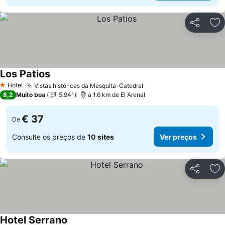
Partilhar
Ad
Los Patios
Hotel
Vistas históricas da Mesquita-Catedral
1 Estrelas
8,2
Muito boa
5.941
a 1.6 km de El Arenal
€ 37
De
Consulte os preços de
10 sites
Ver preços
Partilhar
Ad
Hotel Serrano