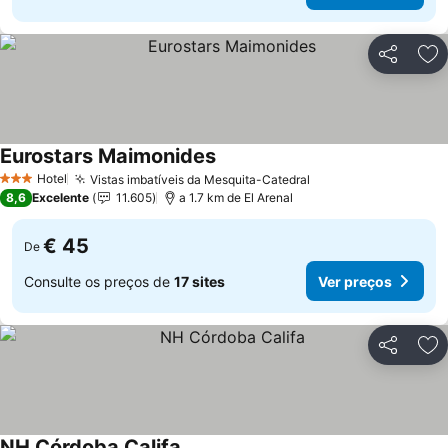
Partilhar
Ad
Eurostars Maimonides
Hotel
Vistas imbatíveis da Mesquita-Catedral
3 Estrelas
8,6
Excelente
11.605
a 1.7 km de El Arenal
€ 45
De
Consulte os preços de
17 sites
Ver preços
Partilhar
Ad
NH Córdoba Califa