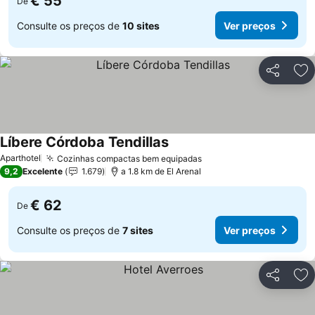
€ 55
De
Consulte os preços de
10 sites
Ver preços
Partilhar
Ad
Líbere Córdoba Tendillas
Aparthotel
Cozinhas compactas bem equipadas
9,2
Excelente
1.679
a 1.8 km de El Arenal
€ 62
De
Consulte os preços de
7 sites
Ver preços
Partilhar
Ad