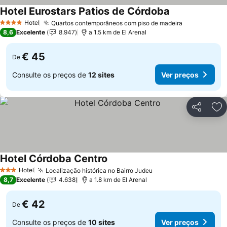
Hotel Eurostars Patios de Córdoba
Hotel
Quartos contemporâneos com piso de madeira
4 Estrelas
8,6
Excelente
8.947
a 1.5 km de El Arenal
€ 45
De
Consulte os preços de
12 sites
Ver preços
Partilhar
Ad
Hotel Córdoba Centro
Hotel
Localização histórica no Bairro Judeu
3 Estrelas
8,7
Excelente
4.638
a 1.8 km de El Arenal
€ 42
De
Consulte os preços de
10 sites
Ver preços