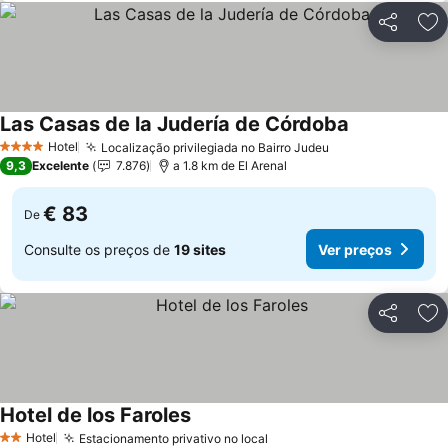
Partilhar
Ad
Las Casas de la Judería de Córdoba
Hotel
Localização privilegiada no Bairro Judeu
4 Estrelas
9,3
Excelente
7.876
a 1.8 km de El Arenal
€ 83
De
Consulte os preços de
19 sites
Ver preços
Partilhar
Ad
Hotel de los Faroles
Hotel
Estacionamento privativo no local
2 Estrelas