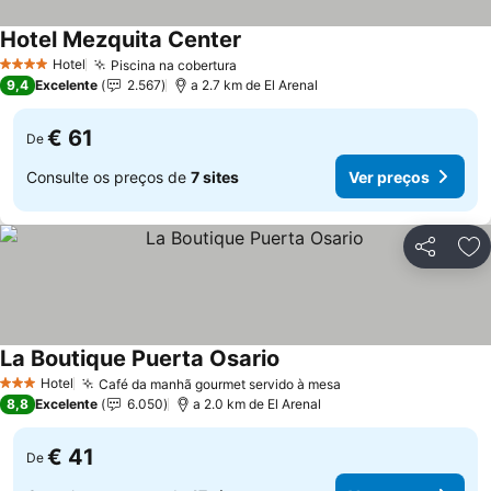
Hotel Mezquita Center
Hotel
Piscina na cobertura
4 Estrelas
9,4
Excelente
2.567
a 2.7 km de El Arenal
€ 61
De
Consulte os preços de
7 sites
Ver preços
Partilhar
Ad
La Boutique Puerta Osario
Hotel
Café da manhã gourmet servido à mesa
3 Estrelas
8,8
Excelente
6.050
a 2.0 km de El Arenal
€ 41
De