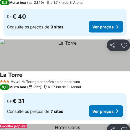
8,2
Muito boa
2.149
a 1.7 km de El Arenal
€ 40
De
Consulte os preços de
9 sites
Ver preços
Partilhar
Ad
La Torre
Hotel
Terraço panorâmico na cobertura
3 Estrelas
8,0
Muito boa
722
a 1.7 km de El Arenal
€ 31
De
Consulte os preços de
7 sites
Ver preços
Escolha popular