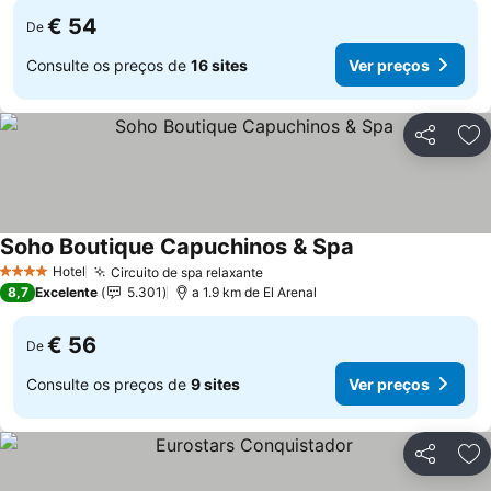
€ 54
De
Consulte os preços de
16 sites
Ver preços
Partilhar
Ad
Soho Boutique Capuchinos & Spa
Hotel
Circuito de spa relaxante
4 Estrelas
8,7
Excelente
5.301
a 1.9 km de El Arenal
€ 56
De
Consulte os preços de
9 sites
Ver preços
Partilhar
Ad