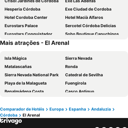
Crisol Jardines de Córdoba
Exe Las Adelfas
Hesperia Córdoba
Exe Ciudad de Cordoba
Hotel Cordoba Center
Hotel Macià Alfaros
Eurostars Palace
Sercotel Córdoba Delicias
Eurostars Conquistador
Soho Boutique Capuchinos & Spa
Mais atrações - El Arenal
NH Córdoba Califa
H10 Palacio Colomera
NH Collection Palacio de Córdoba
Eurostars Azahar
Isla Mágica
Sierra Nevada
Eurostars Maimonides
Hotel Eurostars Patios de Córdoba
Matalascañas
Ronda
Hotel DWO Finca Los Abetos
Soho Boutique Cordoba
Sierra Nevada National Park
Catedral de Sevilha
Sercotel Córdoba Medina Azahara
Los Patios
Playa de la Malagueta
Fuengirola
Hotel Córdoba Centro
AC Hotel Cordoba
Benalmádena Costa
Casco Antiguo
Parador de Córdoba
La Boutique Puerta Osario
Praça de Espanha
Feria de Sevilla
Hotel Oasis
Hotel Mezquita Center
Bairro de Triana
Centro Histórico
Maestre
Los Omeyas
Comparador de Hotéis
Europa
Espanha
Andaluzia
Córdoba
El Arenal
Centro
Airport Seville
Hospes Palacio del Bailío
Hotel Riad Arruzafa
La Malagueta
El Caminito del Rey
Séneca
Hotel Plateros