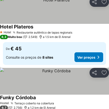
Partilhar
Ad
Hotel Plateros
Hotel
Restaurante autêntico de tapas regionais
1 Estrelas
8,3
Muito boa
2.549
a 1.5 km de El Arenal
€ 45
De
Consulte os preços de
8 sites
Ver preços
Partilhar
Ad
Funky Córdoba
Hostel
Terraço coberto na cobertura
6,7
2.756
a 1.2 km de El Arenal