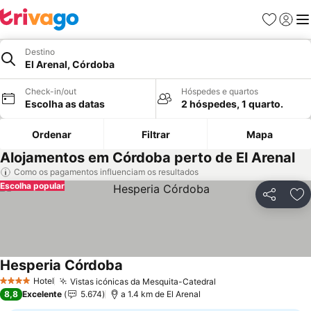
Favoritos
Iniciar
Me
Destino
El Arenal, Córdoba
Check-in/out
Hóspedes e quartos
Escolha as datas
2 hóspedes, 1 quarto.
Ordenar
Filtrar
Mapa
Alojamentos em Córdoba perto de El Arenal
Como os pagamentos influenciam os resultados
Escolha popular
Partilhar
Ad
Hesperia Córdoba
Hotel
Vistas icónicas da Mesquita-Catedral
4 Estrelas
8,8
Excelente
5.674
a 1.4 km de El Arenal