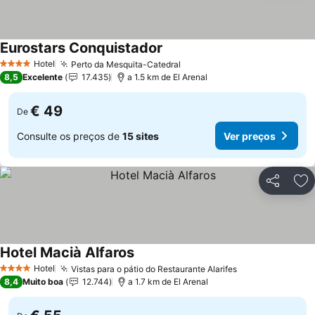
Eurostars Conquistador
Hotel
Perto da Mesquita-Catedral
4 Estrelas
8,5
Excelente
17.435
a 1.5 km de El Arenal
€ 49
De
Consulte os preços de
15 sites
Ver preços
Partilhar
Ad
Hotel Macià Alfaros
Hotel
Vistas para o pátio do Restaurante Alarifes
4 Estrelas
8,4
Muito boa
12.744
a 1.7 km de El Arenal