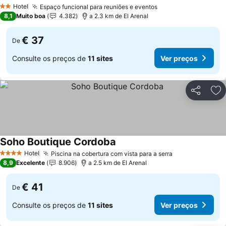
Hotel
Espaço funcional para reuniões e eventos
2 Estrelas
8,1
Muito boa
4.382
a 2.3 km de El Arenal
€ 37
De
Consulte os preços de
11 sites
Ver preços
Partilhar
Ad
Soho Boutique Cordoba
Hotel
Piscina na cobertura com vista para a serra
4 Estrelas
8,9
Excelente
8.906
a 2.5 km de El Arenal
€ 41
De
Consulte os preços de
11 sites
Ver preços