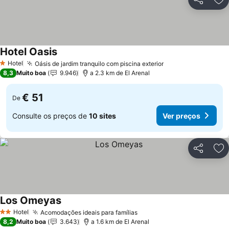
Partilhar
Ad
Hotel Oasis
Hotel
Oásis de jardim tranquilo com piscina exterior
1 Estrelas
8,3
Muito boa
9.946
a 2.3 km de El Arenal
€ 51
De
Consulte os preços de
10 sites
Ver preços
Partilhar
Ad
Los Omeyas
Hotel
Acomodações ideais para famílias
2 Estrelas
8,2
Muito boa
3.643
a 1.6 km de El Arenal