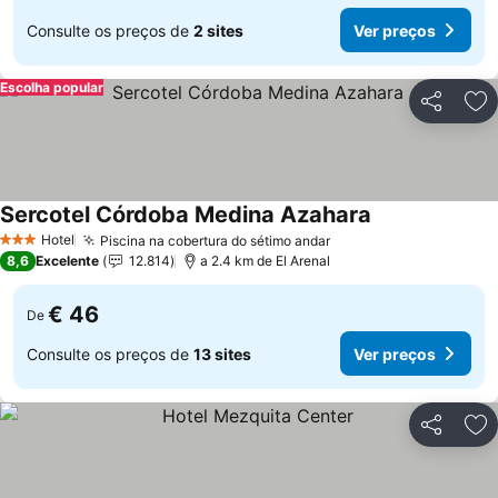
Consulte os preços de
2 sites
Ver preços
Escolha popular
Partilhar
Ad
Sercotel Córdoba Medina Azahara
Hotel
Piscina na cobertura do sétimo andar
3 Estrelas
8,6
Excelente
12.814
a 2.4 km de El Arenal
€ 46
De
Consulte os preços de
13 sites
Ver preços
Partilhar
Ad