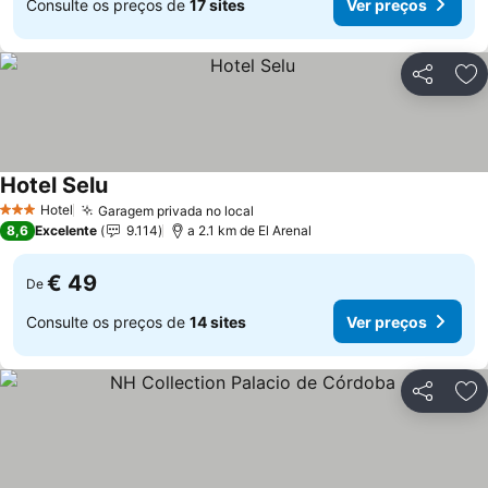
Consulte os preços de
17 sites
Ver preços
Partilhar
Ad
Hotel Selu
Hotel
Garagem privada no local
3 Estrelas
8,6
Excelente
9.114
a 2.1 km de El Arenal
€ 49
De
Consulte os preços de
14 sites
Ver preços
Partilhar
Ad