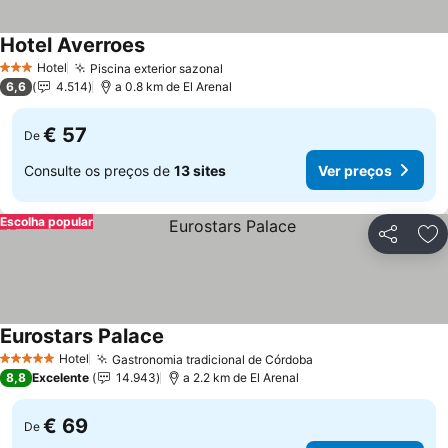
Hotel Averroes
Hotel
Piscina exterior sazonal
3 Estrelas
6,6
4.514
a 0.8 km de El Arenal
€ 57
De
Consulte os preços de
13 sites
Ver preços
Escolha popular
Partilhar
Ad
Eurostars Palace
Hotel
Gastronomia tradicional de Córdoba
5 Estrelas
8,8
Excelente
14.943
a 2.2 km de El Arenal
€ 69
De