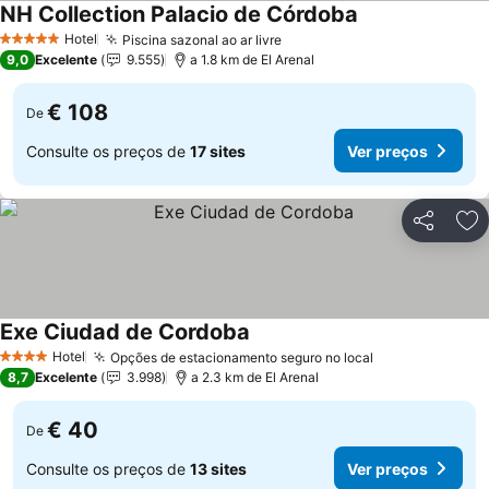
NH Collection Palacio de Córdoba
Hotel
Piscina sazonal ao ar livre
5 Estrelas
9,0
Excelente
9.555
a 1.8 km de El Arenal
€ 108
De
Consulte os preços de
17 sites
Ver preços
Partilhar
Ad
Exe Ciudad de Cordoba
Hotel
Opções de estacionamento seguro no local
4 Estrelas
8,7
Excelente
3.998
a 2.3 km de El Arenal
€ 40
De
Consulte os preços de
13 sites
Ver preços