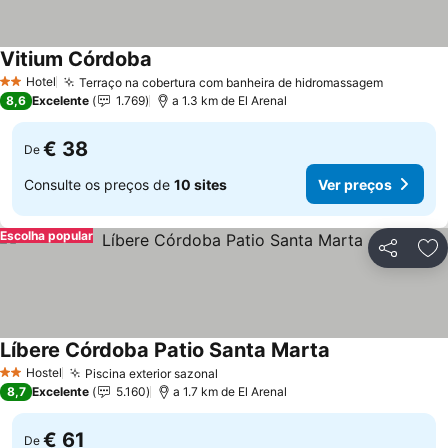
Vitium Córdoba
Hotel
Terraço na cobertura com banheira de hidromassagem
2 Estrelas
8,6
Excelente
1.769
a 1.3 km de El Arenal
€ 38
De
Consulte os preços de
10 sites
Ver preços
Escolha popular
Partilhar
Ad
Líbere Córdoba Patio Santa Marta
Hostel
Piscina exterior sazonal
2 Estrelas
8,7
Excelente
5.160
a 1.7 km de El Arenal
€ 61
De