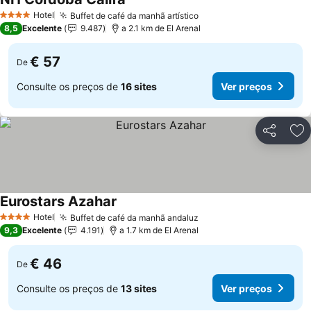
Hotel
Buffet de café da manhã artístico
4 Estrelas
8,5
Excelente
9.487
a 2.1 km de El Arenal
€ 57
De
Consulte os preços de
16 sites
Ver preços
Partilhar
Ad
Eurostars Azahar
Hotel
Buffet de café da manhã andaluz
4 Estrelas
9,3
Excelente
4.191
a 1.7 km de El Arenal
€ 46
De
Consulte os preços de
13 sites
Ver preços