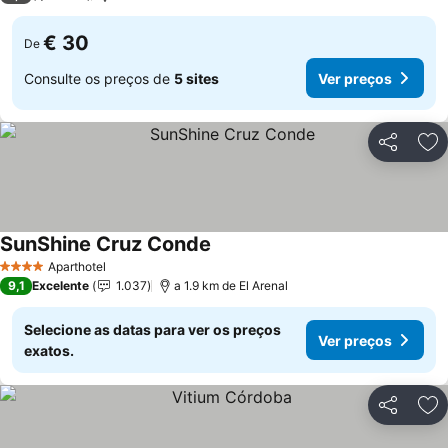
€ 30
De
Consulte os preços de
5 sites
Ver preços
Partilhar
Ad
SunShine Cruz Conde
Aparthotel
4 Estrelas
9,1
Excelente
1.037
a 1.9 km de El Arenal
Selecione as datas para ver os preços
Ver preços
exatos.
Partilhar
Ad