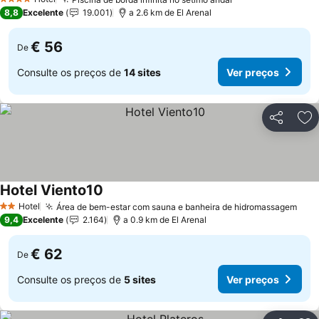
4 Estrelas
8,8
Excelente
19.001
a 2.6 km de El Arenal
€ 56
De
Consulte os preços de
14 sites
Ver preços
Partilhar
Ad
Hotel Viento10
Hotel
Área de bem-estar com sauna e banheira de hidromassagem
2 Estrelas
9,4
Excelente
2.164
a 0.9 km de El Arenal
€ 62
De
Consulte os preços de
5 sites
Ver preços