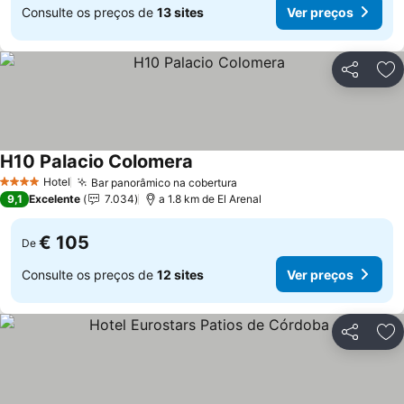
Consulte os preços de
13 sites
Ver preços
Partilhar
Ad
H10 Palacio Colomera
Hotel
Bar panorâmico na cobertura
4 Estrelas
9,1
Excelente
7.034
a 1.8 km de El Arenal
€ 105
De
Consulte os preços de
12 sites
Ver preços
Partilhar
Ad