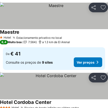
Partilhar
Ad
Maestre
Hotel
Estacionamento privativo no local
1 Estrelas
8,4
Muito boa
7.564
a 1.3 km de El Arenal
€ 41
De
Consulte os preços de
9 sites
Ver preços
Partilhar
Ad
Hotel Cordoba Center
Hotel
Piscina de borda infinita no sétimo andar