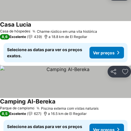
Casa Lucia
Ver preços
Casa de hóspedes
Charme rústico em uma vila histórica
Ver preços
8,6
Excelente
439
a 18.8 km de El Regollar
Selecione as datas para ver os preços
Ver preços
exatos.
Partilhar
Ad
Camping Al-Bereka
Ver preços
Parque de campismo
Piscina externa com vistas naturais
Ver preços
8,5
Excelente
627
a 16.5 km de El Regollar
Selecione as datas para ver os preços
Ver preços