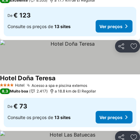
8,8
Excelente
8.555
a 17.7 km de El Regollar
€ 123
De
Consulte os preços de
13 sites
Ver preços
Partilhar
Ad
Hotel Doña Teresa
Ver preços
Hotel
Acesso a spa e piscina externos
Ver preços
4 Estrelas
8,3
Muito boa
2.417
a 18.8 km de El Regollar
€ 73
De
Consulte os preços de
13 sites
Ver preços