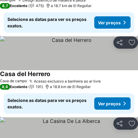
Design autêntico de madeira e pedra
Ver preços
8,7
Excelente
475
a 18.7 km de El Regollar
Selecione as datas para ver os preços
Ver preços
exatos.
Partilhar
Ad
Casa del Herrero
Ver preços
Casa de campo
Acesso exclusivo a banheira ao ar livre
Ver preços
8,6
Excelente
191
a 18.8 km de El Regollar
Selecione as datas para ver os preços
Ver preços
exatos.
Partilhar
Ad