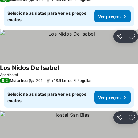
Selecione as datas para ver os preços
Ver preços
exatos.
Partilhar
Ad
Los Nidos De Isabel
Ver preços
Aparthotel
8,2
Muito boa
201
a 18.9 km de El Regollar
Selecione as datas para ver os preços
Ver preços
exatos.
Partilhar
Ad