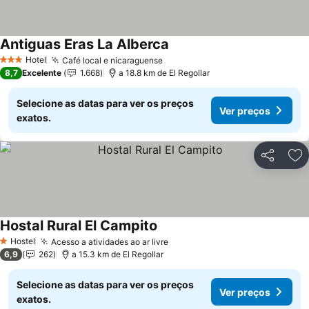
Antiguas Eras La Alberca
Ver preços
Hotel
Café local e nicaraguense
Ver preços
3 Estrelas
8,7
Excelente
1.668
a 18.8 km de El Regollar
Selecione as datas para ver os preços
Ver preços
exatos.
Partilhar
Ad
Hostal Rural El Campito
Ver preços
Hostel
Acesso a atividades ao ar livre
Ver preços
1 Estrelas
6,9
262
a 15.3 km de El Regollar
Selecione as datas para ver os preços
Ver preços
exatos.