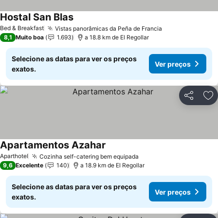
Hostal San Blas
Ver preços
Bed & Breakfast
Vistas panorâmicas da Peña de Francia
Ver preços
8,1
Muito boa
1.693
a 18.8 km de El Regollar
Selecione as datas para ver os preços
Ver preços
exatos.
Partilhar
Ad
Apartamentos Azahar
Ver preços
Aparthotel
Cozinha self-catering bem equipada
Ver preços
9,6
Excelente
140
a 18.9 km de El Regollar
Selecione as datas para ver os preços
Ver preços
exatos.