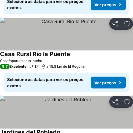
Selecione as datas para ver os preços
Ver preços
exatos.
Partilhar
Ad
Casa Rural Rio la Puente
Ver preços
Casa/apartamento inteiro
9,7
Excelente
17
a 18.8 km de El Regollar
Selecione as datas para ver os preços
Ver preços
exatos.
Partilhar
Ad
Jardines del Robledo