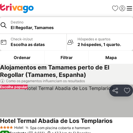
Favoritos
Iniciar
Me
Destino
El Regollar, Tamames
Check-in/out
Hóspedes e quartos
Escolha as datas
2 hóspedes, 1 quarto.
Ordenar
Filtrar
Mapa
Alojamentos em Tamames perto de El
Regollar (Tamames, Espanha)
Como os pagamentos influenciam os resultados
Escolha popular
Partilhar
Ad
Hotel Termal Abadia de Los Templarios
Ver preç
Hotel
Spa com piscina coberta e hammam
Ver preços
4 Estrelas