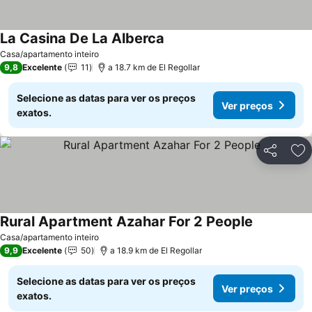
La Casina De La Alberca
Ver preços
Casa/apartamento inteiro
9,8
Excelente
11
a 18.7 km de El Regollar
Selecione as datas para ver os preços
Ver preços
exatos.
Partilhar
Ad
Rural Apartment Azahar For 2 People
Ver preços
Casa/apartamento inteiro
9,9
Excelente
50
a 18.9 km de El Regollar
Selecione as datas para ver os preços
Ver preços
exatos.