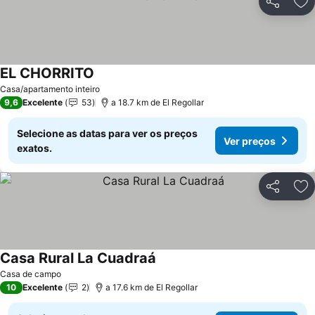
Partilhar
Ad
EL CHORRITO
Ver preços
Casa/apartamento inteiro
9,6
Excelente
53
a 18.7 km de El Regollar
Selecione as datas para ver os preços
Ver preços
exatos.
Partilhar
Ad
Casa Rural La Cuadraá
Ver preços
Casa de campo
10
Excelente
2
a 17.6 km de El Regollar