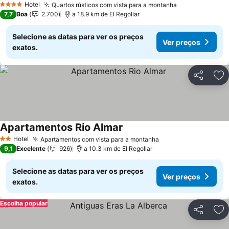
Hotel
Quartos rústicos com vista para a montanha
Ver preços
4 Estrelas
7,7
Boa
2.700
a 18.9 km de El Regollar
Selecione as datas para ver os preços
Ver preços
exatos.
Partilhar
Ad
Apartamentos Rio Almar
Ver preços
Hotel
Apartamentos com vista para a montanha
Ver preços
2 Estrelas
9,1
Excelente
926
a 10.3 km de El Regollar
Selecione as datas para ver os preços
Ver preços
exatos.
Escolha popular
Partilhar
Ad