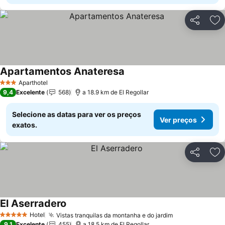
Partilhar
Ad
Apartamentos Anateresa
Ver preços
Aparthotel
3 Estrelas
9,4
Excelente
568
a 18.9 km de El Regollar
Selecione as datas para ver os preços
Ver preços
exatos.
Partilhar
Ad
El Aserradero
Ver preços
Hotel
Vistas tranquilas da montanha e do jardim
Ver preços
5 Estrelas
9,1
Excelente
455
a 18.5 km de El Regollar