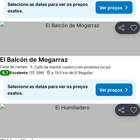
Selecione as datas para ver os preços
Ver preços
exatos.
Partilhar
Ad
El Balcón de Mogarraz
Ver preços
Casa de campo
Café da manhã caseiro com produtos locais
Ver preços
8,7
Excelente
596
a 19.0 km de El Regollar
Selecione as datas para ver os preços
Ver preços
exatos.
Partilhar
Ad