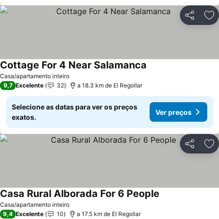
Partilhar
Ad
Cottage For 4 Near Salamanca
Ver preços
Casa/apartamento inteiro
9,7
Excelente
32
a 18.3 km de El Regollar
Selecione as datas para ver os preços
Ver preços
exatos.
Partilhar
Ad
Casa Rural Alborada For 6 People
Ver preços
Casa/apartamento inteiro
9,4
Excelente
10
a 17.5 km de El Regollar