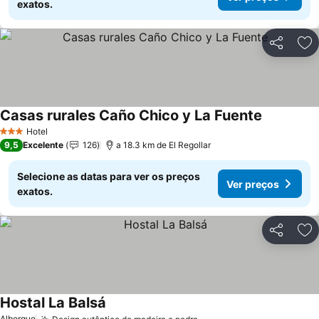
exatos.
Partilhar
Ad
Casas rurales Caño Chico y La Fuente
Ver preço
Hotel
3 Estrelas
9,5
Excelente
126
a 18.3 km de El Regollar
Selecione as datas para ver os preços
Ver preços
exatos.
Partilhar
Ad
Hostal La Balsá
Ver preços
Albergue