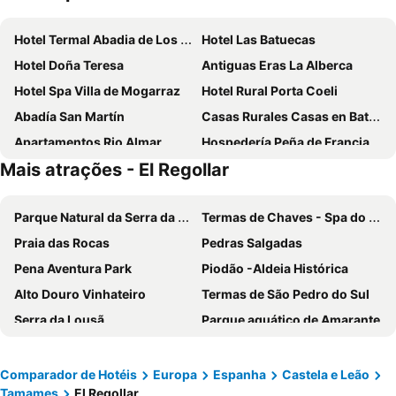
Hotel Termal Abadia de Los Templarios
Hotel Las Batuecas
Hotel Doña Teresa
Antiguas Eras La Alberca
Hotel Spa Villa de Mogarraz
Hotel Rural Porta Coeli
Abadía San Martín
Casas Rurales Casas en Batuecas
Apartamentos Rio Almar
Hospedería Peña de Francia
Mais atrações - El Regollar
Apartamentos Anita
Vegallana
Parque Natural da Serra da Estrela
Termas de Chaves - Spa do Imperador
Praia das Rocas
Pedras Salgadas
Pena Aventura Park
Piodão -Aldeia Histórica
Alto Douro Vinhateiro
Termas de São Pedro do Sul
Serra da Lousã
Parque aquático de Amarante
SPA Termal de Pedras Salgadas
Igreja de Peso da Régua
Magikland
Paisagem Protegida da Albufeira do Azibo
Comparador de Hotéis
Europa
Espanha
Castela e Leão
Tamames
El Regollar