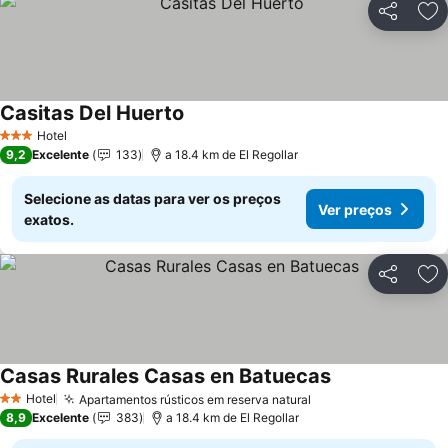
Partilhar
Ad
Casitas Del Huerto
Ver preços
Hotel
3 Estrelas
9,2
Excelente
133
a 18.4 km de El Regollar
Selecione as datas para ver os preços
Ver preços
exatos.
Partilhar
Ad
Casas Rurales Casas en Batuecas
Ver preços
Hotel
Apartamentos rústicos em reserva natural
Ver preços
2 Estrelas
8,9
Excelente
383
a 18.4 km de El Regollar