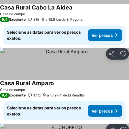
Casa Rural Cabo La Aldea
Ver preços
Casa de campo
9,4
Excelente
36
a 18.9 km de El Regollar
Selecione as datas para ver os preços
Ver preços
exatos.
Partilhar
Ad
Casa Rural Amparo
Ver preços
Casa de campo
9,4
Excelente
177
a 18.9 km de El Regollar
Selecione as datas para ver os preços
Ver preços
exatos.