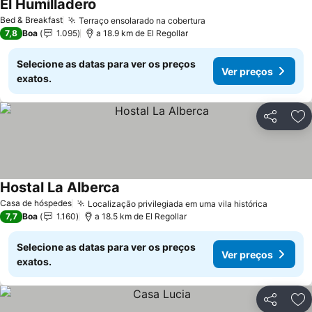
El Humilladero
Ver preços
Bed & Breakfast
Terraço ensolarado na cobertura
Ver preços
7,8
Boa
1.095
a 18.9 km de El Regollar
Selecione as datas para ver os preços
Ver preços
exatos.
Partilhar
Ad
Hostal La Alberca
Ver preços
Casa de hóspedes
Localização privilegiada em uma vila histórica
Ver pre
7,7
Boa
1.160
a 18.5 km de El Regollar
Selecione as datas para ver os preços
Ver preços
exatos.
Partilhar
Ad