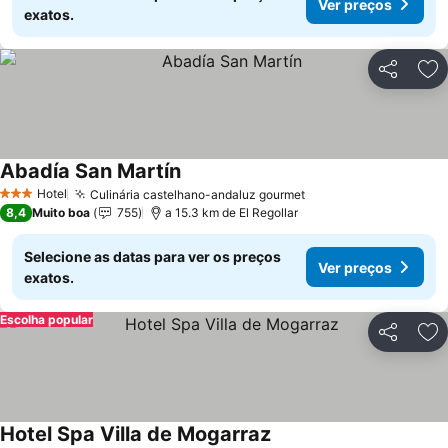
Ver preços
exatos.
Partilhar
Ad
Abadía San Martín
Ver preços
Hotel
Culinária castelhano-andaluz gourmet
Ver preços
3 Estrelas
8,4
Muito boa
755
a 15.3 km de El Regollar
Selecione as datas para ver os preços
Ver preços
exatos.
Escolha popular
Partilhar
Ad
Hotel Spa Villa de Mogarraz
Ver preços