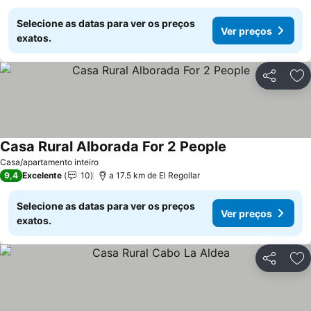
Selecione as datas para ver os preços
Ver preços
exatos.
Partilhar
Ad
Casa Rural Alborada For 2 People
Ver preços
Casa/apartamento inteiro
9,4
Excelente
10
a 17.5 km de El Regollar
Selecione as datas para ver os preços
Ver preços
exatos.
Partilhar
Ad