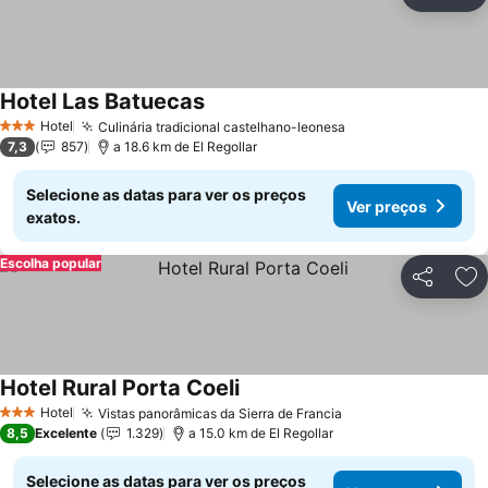
Partilhar
Ad
Hotel Las Batuecas
Ver preços
Hotel
Culinária tradicional castelhano-leonesa
Ver preços
3 Estrelas
7,3
857
a 18.6 km de El Regollar
Selecione as datas para ver os preços
Ver preços
exatos.
Escolha popular
Partilhar
Ad
Hotel Rural Porta Coeli
Ver preços
Hotel
Vistas panorâmicas da Sierra de Francia
Ver preços
3 Estrelas
8,5
Excelente
1.329
a 15.0 km de El Regollar
Selecione as datas para ver os preços