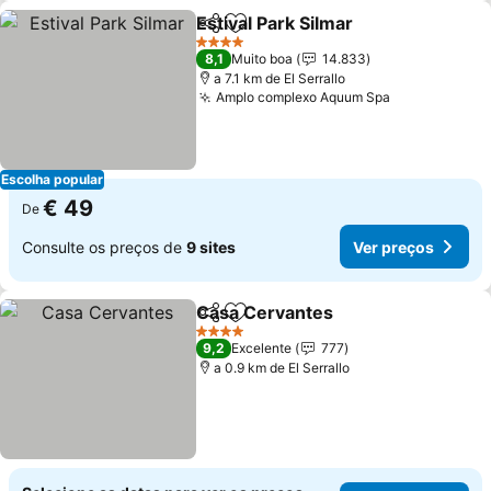
Estival Park Silmar
Partilhar
Adicionar aos favoritos
Ver pre
4 Estrelas
8,1
Muito boa
14.833
a 7.1 km de El Serrallo
Amplo complexo Aquum Spa
Ver preços
Escolha popular
€ 49
De
Consulte os preços de
9 sites
Ver preços
Casa Cervantes
Partilhar
Adicionar aos favoritos
Ver preço
4 Estrelas
9,2
Excelente
777
a 0.9 km de El Serrallo