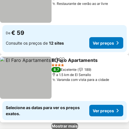
Restaurante de verão ao ar livre
Ver preço
€ 59
De
Consulte os preços de
12 sites
Ver preços
El Faro Apartaments
Partilhar
Adicionar aos favoritos
Ver p
4 Estrelas
8,7
Excelente
189
a 1.5 km de El Serrallo
Varanda com vista para a cidade
Ver preç
Selecione as datas para ver os preços
Ver preços
exatos.
Mostrar mais