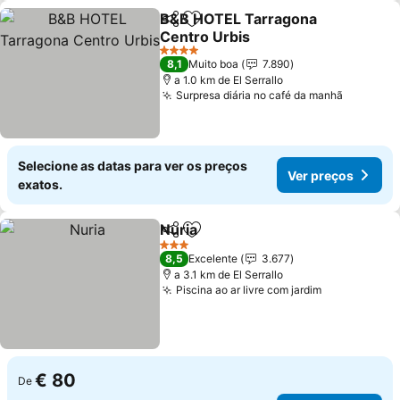
B&B HOTEL Tarragona
Partilhar
Adicionar aos favoritos
Centro Urbis
Ver preços
4 Estrelas
8,1
Muito boa
7.890
a 1.0 km de El Serrallo
Surpresa diária no café da manhã
Ver pre
Selecione as datas para ver os preços
Ver preços
exatos.
Nuria
Partilhar
Adicionar aos favoritos
Ver preços
3 Estrelas
8,5
Excelente
3.677
a 3.1 km de El Serrallo
Piscina ao ar livre com jardim
Ver preços
€ 80
De