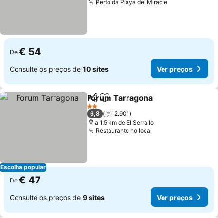
Perto da Playa del Miracle
Ver preços
€ 54
De
Consulte os preços de
10 sites
Ver preços
Forum Tarragona
Partilhar
Adicionar aos favoritos
Ver preç
2 Estrelas
6,8
2.901
a 1.5 km de El Serrallo
Restaurante no local
Ver preços
Escolha popular
€ 47
De
Consulte os preços de
9 sites
Ver preços