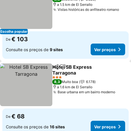
a 1.5 km de El Serrallo
Vistas históricas do anfiteatro romano
Ver p
Escolha popular
€ 103
De
Consulte os preços de
9 sites
Ver preços
Hotel SB Express
Partilhar
Adicionar aos favoritos
Tarragona
Ver preços
3 Estrelas
8,3
Muito boa
6.178
a 1.6 km de El Serrallo
Base urbana em um bairro moderno
Ver pr
€ 68
De
Consulte os preços de
16 sites
Ver preços