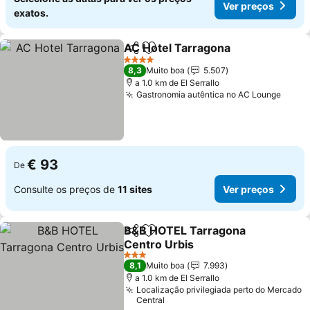
Ver preços
exatos.
AC Hotel Tarragona
Partilhar
Adicionar aos favoritos
Ver pr
4 Estrelas
8,3
Muito boa
5.507
a 1.0 km de El Serrallo
Gastronomia autêntica no AC Lounge
Ver p
€ 93
De
Consulte os preços de
11 sites
Ver preços
B&B HOTEL Tarragona
Partilhar
Adicionar aos favoritos
Centro Urbis
Ver preços
3 Estrelas
8,1
Muito boa
7.993
a 1.0 km de El Serrallo
Localização privilegiada perto do Mercado
Central