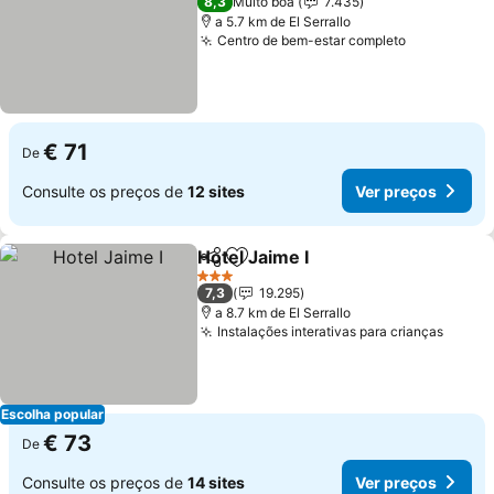
8,3
Muito boa
7.435
a 5.7 km de El Serrallo
Centro de bem-estar completo
Ver preço
€ 71
De
Consulte os preços de
12 sites
Ver preços
Hotel Jaime I
Partilhar
Adicionar aos favoritos
Ver preços
3 Estrelas
7,3
19.295
a 8.7 km de El Serrallo
Instalações interativas para crianças
Ver p
Escolha popular
€ 73
De
Consulte os preços de
14 sites
Ver preços