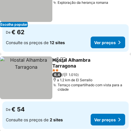
Exploração da herança romana
Ver preço
Escolha popular
€ 62
De
Consulte os preços de
12 sites
Ver preços
Hostal Alhambra
Partilhar
Adicionar aos favoritos
Tarragona
Ver preços
2 Estrelas
6,4
1.010
a 1.2 km de El Serrallo
Terraço compartilhado com vista para a
cidade
€ 54
De
Consulte os preços de
2 sites
Ver preços