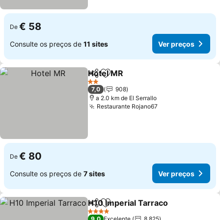
€ 58
De
Consulte os preços de
11 sites
Ver preços
Hotel MR
Partilhar
Adicionar aos favoritos
Ver preços
2 Estrelas
7,0
908
a 2.0 km de El Serrallo
Restaurante Rojano67
Ver preços
€ 80
De
Consulte os preços de
7 sites
Ver preços
H10 Imperial Tarraco
Partilhar
Adicionar aos favoritos
Ver p
4 Estrelas
9,0
Excelente
8.825