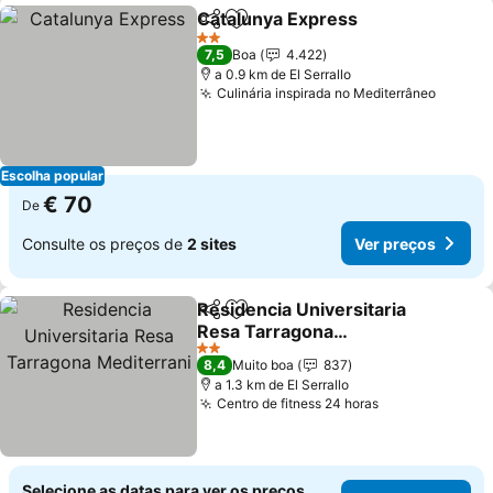
Catalunya Express
Partilhar
Adicionar aos favoritos
Ver pre
2 Estrelas
7,5
Boa
4.422
a 0.9 km de El Serrallo
Culinária inspirada no Mediterrâneo
Ver pr
Escolha popular
€ 70
De
Consulte os preços de
2 sites
Ver preços
Residencia Universitaria
Partilhar
Adicionar aos favoritos
Resa Tarragona
Mediterrani
Ver preços
2 Estrelas
8,4
Muito boa
837
a 1.3 km de El Serrallo
Centro de fitness 24 horas
Ver preços
Selecione as datas para ver os preços