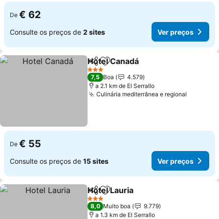
€ 62
De
Consulte os preços de
2 sites
Ver preços
Hotel Canadá
Partilhar
Adicionar aos favoritos
Ver preços
3 Estrelas
7,5
Boa
4.579
a 2.1 km de El Serrallo
Culinária mediterrânea e regional
Ver preç
€ 55
De
Consulte os preços de
15 sites
Ver preços
Hotel Lauria
Partilhar
Adicionar aos favoritos
Ver preços
3 Estrelas
8,0
Muito boa
9.779
a 1.3 km de El Serrallo