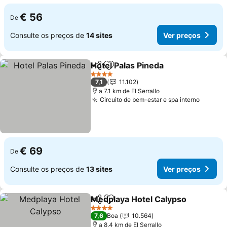
€ 56
De
Consulte os preços de
14 sites
Ver preços
Hotel Palas Pineda
Partilhar
Adicionar aos favoritos
Ver pre
4 Estrelas
7,1
11.102
a 7.1 km de El Serrallo
Circuito de bem-estar e spa interno
Ver pr
€ 69
De
Consulte os preços de
13 sites
Ver preços
Medplaya Hotel Calypso
Partilhar
Adicionar aos favoritos
Ve
4 Estrelas
7,6
Boa
10.564
a 8.4 km de El Serrallo