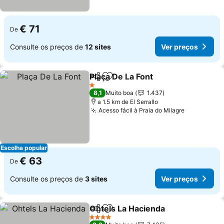
€ 71
De
Consulte os preços de
12 sites
Ver preços
Plaça De La Font
Partilhar
Adicionar aos favoritos
Ver preço
1 Estrelas
8,1
Muito boa
1.437
a 1.5 km de El Serrallo
Acesso fácil à Praia do Milagre
Ver preço
Escolha popular
€ 63
De
Consulte os preços de
3 sites
Ver preços
Ohtels La Hacienda
Partilhar
Adicionar aos favoritos
Ver pr
4 Estrelas