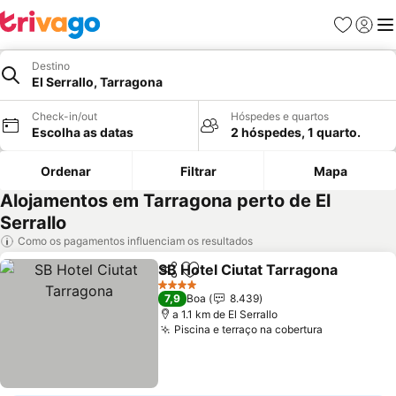
Favoritos
Iniciar
Me
Destino
El Serrallo, Tarragona
Check-in/out
Hóspedes e quartos
Escolha as datas
2 hóspedes, 1 quarto.
Ordenar
Filtrar
Mapa
Alojamentos em Tarragona perto de El
Serrallo
Como os pagamentos influenciam os resultados
SB Hotel Ciutat Tarragona
Partilhar
Adicionar aos favoritos
4 Estrelas
7,9
Boa
8.439
a 1.1 km de El Serrallo
Piscina e terraço na cobertura
Ver preços