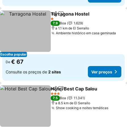
Tarragona Hostel
Partilhar
Adicionar aos favoritos
Ver preç
1 Estrelas
7,9
Boa
1.629
a 1.1 km de El Serrallo
Ambiente histórico em casa geminada
Ver 
Escolha popular
€ 67
De
Consulte os preços de
2 sites
Ver preços
Hotel Best Cap Salou
Partilhar
Adicionar aos favoritos
Ver p
3 Estrelas
7,5
Boa
11.341
a 8.5 km de El Serrallo
Show cooking e noites temáticas
Ver preç