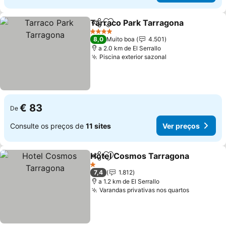
Tarraco Park Tarragona
Partilhar
Adicionar aos favoritos
Ve
4 Estrelas
8,0
Muito boa
4.501
a 2.0 km de El Serrallo
Piscina exterior sazonal
Ver preços
€ 83
De
Consulte os preços de
11 sites
Ver preços
Hotel Cosmos Tarragona
Partilhar
Adicionar aos favoritos
V
1 Estrelas
7,4
1.812
a 1.2 km de El Serrallo
Varandas privativas nos quartos
Ver preço