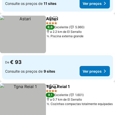
Consulte os preços de
11 sites
Ver preços
Astari
Partilhar
Adicionar aos favoritos
Ver preços
4 Estrelas
8,6
Excelente
5.960
a 2.2 km de El Serrallo
Piscina externa grande
Ver preços
€ 93
De
Consulte os preços de
9 sites
Ver preços
Tgna Reial 1
Partilhar
Adicionar aos favoritos
Ver preços
4 Estrelas
9,1
Excelente
1.601
a 0.7 km de El Serrallo
Cozinhas compactas totalmente equipadas
V