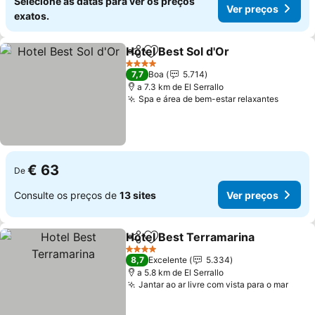
Selecione as datas para ver os preços
Ver preços
exatos.
Hotel Best Sol d'Or
Partilhar
Adicionar aos favoritos
Ver pre
4 Estrelas
7,7
Boa
5.714
a 7.3 km de El Serrallo
Spa e área de bem-estar relaxantes
Ver pr
€ 63
De
Consulte os preços de
13 sites
Ver preços
Hotel Best Terramarina
Partilhar
Adicionar aos favoritos
Ve
4 Estrelas
8,7
Excelente
5.334
a 5.8 km de El Serrallo
Jantar ao ar livre com vista para o mar
Ver 