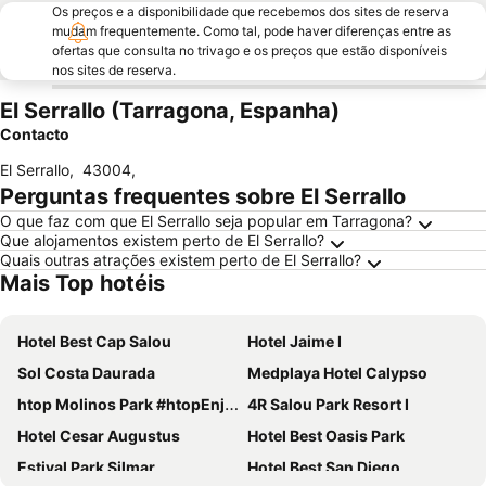
Os preços e a disponibilidade que recebemos dos sites de reserva
mudam frequentemente. Como tal, pode haver diferenças entre as
ofertas que consulta no trivago e os preços que estão disponíveis
nos sites de reserva.
El Serrallo (Tarragona, Espanha)
Contacto
El Serrallo
,
43004
,
Perguntas frequentes sobre El Serrallo
O que faz com que El Serrallo seja popular em Tarragona?
Que alojamentos existem perto de El Serrallo?
Quais outras atrações existem perto de El Serrallo?
Mais Top hotéis
Hotel Best Cap Salou
Hotel Jaime I
Sol Costa Daurada
Medplaya Hotel Calypso
htop Molinos Park #htopEnjoy
4R Salou Park Resort I
Hotel Cesar Augustus
Hotel Best Oasis Park
Estival Park Silmar
Hotel Best San Diego