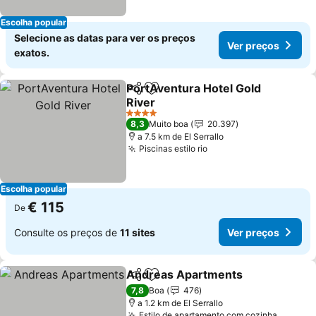
Escolha popular
Selecione as datas para ver os preços
Ver preços
exatos.
PortAventura Hotel Gold
Partilhar
Adicionar aos favoritos
River
Ver preços
4 Estrelas
8,3
Muito boa
20.397
a 7.5 km de El Serrallo
Piscinas estilo rio
Ver preços
Escolha popular
€ 115
De
Consulte os preços de
11 sites
Ver preços
Andreas Apartments
Partilhar
Adicionar aos favoritos
Ver 
7,8
Boa
476
a 1.2 km de El Serrallo
Estilo de apartamento com cozinha