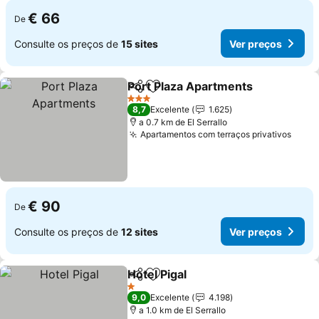
€ 66
De
Consulte os preços de
15 sites
Ver preços
Port Plaza Apartments
Partilhar
Adicionar aos favoritos
Ver
3 Estrelas
8,7
Excelente
1.625
a 0.7 km de El Serrallo
Apartamentos com terraços privativos
Ver 
€ 90
De
Consulte os preços de
12 sites
Ver preços
Hotel Pigal
Partilhar
Adicionar aos favoritos
Ver preços
1 Estrelas
9,0
Excelente
4.198
a 1.0 km de El Serrallo