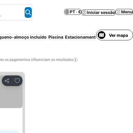
PT · €
Menu
Iniciar sessão
.
Ver mapa
queno-almoço incluído
Piscina
Estacionamento
Meia-pensão
P
o os pagamentos influenciam os resultados
Adicionar aos favoritos
Partilhar