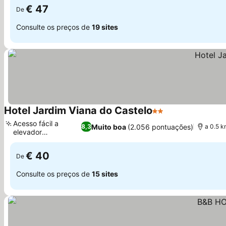
€ 47
De
Consulte os preços de
19 sites
Hotel Jardim Viana do Castelo
2 Estrelas
Acesso fácil a
Muito boa
(2.056 pontuações)
8,3
a 0.5 k
elevador
panorâmico
€ 40
De
Consulte os preços de
15 sites