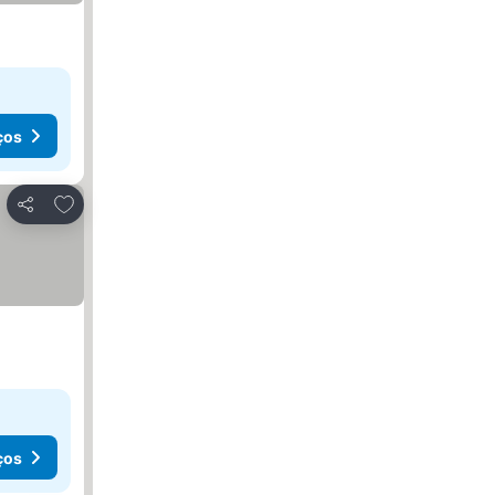
ços
Adicionar aos favoritos
Partilhar
ços