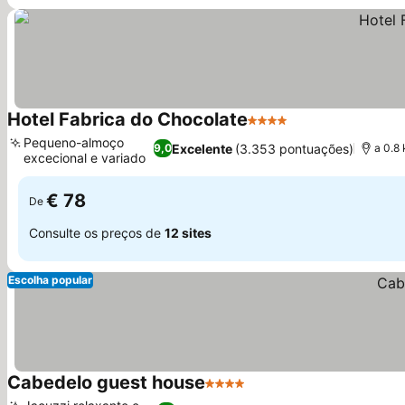
Hotel Fabrica do Chocolate
4 Estrelas
Pequeno-almoço
Excelente
(3.353 pontuações)
9,0
a 0.8
excecional e variado
€ 78
De
Consulte os preços de
12 sites
Escolha popular
Cabedelo guest house
4 Estrelas