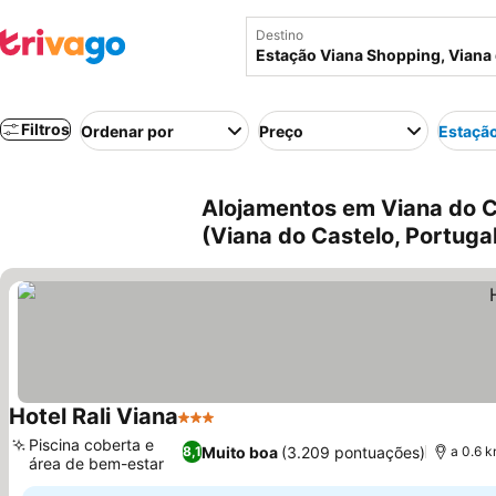
Destino
Filtros
Ordenar por
Preço
Estaçã
Alojamentos em Viana do C
(Viana do Castelo, Portuga
Hotel Rali Viana
3 Estrelas
Piscina coberta e
Muito boa
(3.209 pontuações)
8,1
a 0.6 
área de bem-estar