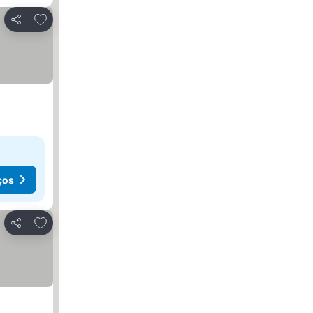
Adicionar aos favoritos
Partilhar
ços
Adicionar aos favoritos
Partilhar