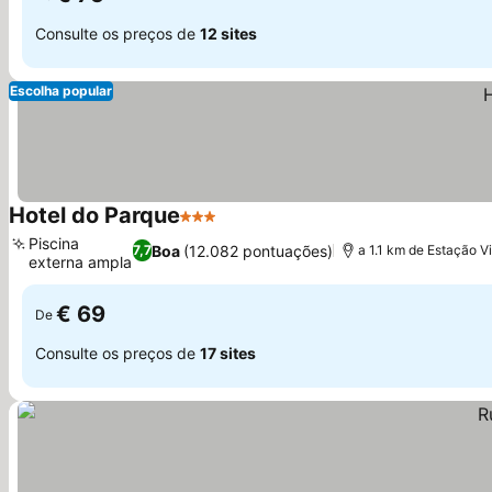
Consulte os preços de
12 sites
Escolha popular
Hotel do Parque
3 Estrelas
Piscina
Boa
(12.082 pontuações)
7,7
a 1.1 km de Estação 
externa ampla
€ 69
De
Consulte os preços de
17 sites