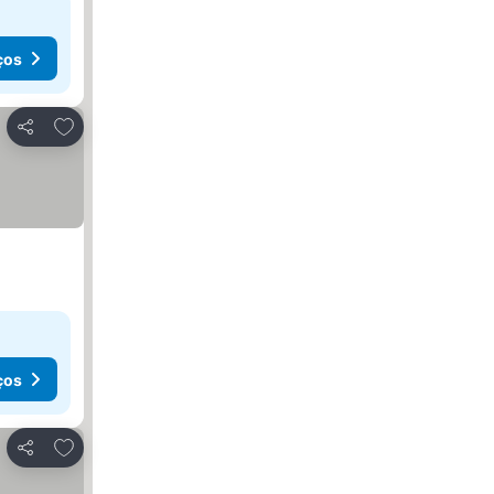
ços
Adicionar aos favoritos
Partilhar
ços
Adicionar aos favoritos
Partilhar