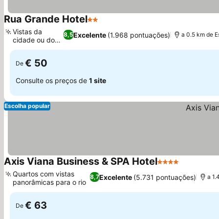
Rua Grande Hotel
2 Estrelas
Vistas da
Excelente
(1.968 pontuações)
8,5
a 0.5 km de 
cidade ou do
rio
€ 50
De
Consulte os preços de
1 site
Escolha popular
Axis Viana Business & SPA Hotel
4 Estrelas
Quartos com vistas
Excelente
(5.731 pontuações)
8,7
a 1
panorâmicas para o rio
€ 63
De