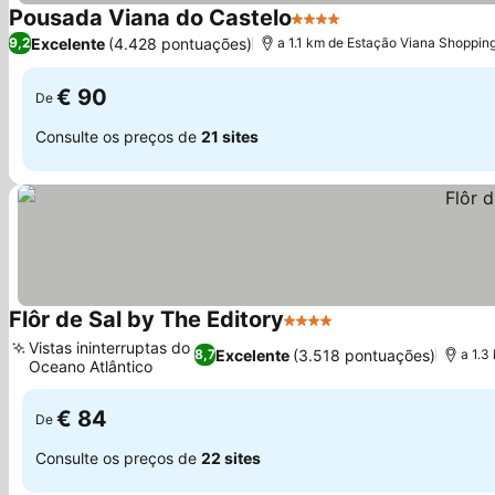
Pousada Viana do Castelo
4 Estrelas
Excelente
(4.428 pontuações)
9,2
a 1.1 km de Estação Viana Shoppin
€ 90
De
Consulte os preços de
21 sites
Flôr de Sal by The Editory
4 Estrelas
Vistas ininterruptas do
Excelente
(3.518 pontuações)
8,7
a 1.3
Oceano Atlântico
€ 84
De
Consulte os preços de
22 sites