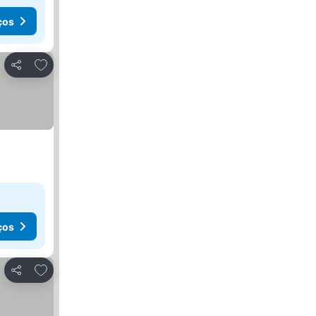
ços
Adicionar aos favoritos
Partilhar
ços
Adicionar aos favoritos
Partilhar