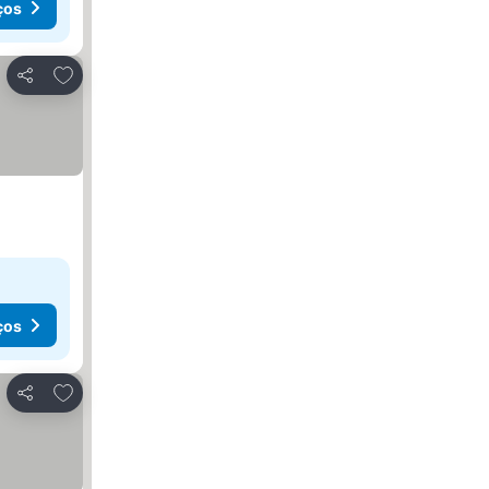
ços
Adicionar aos favoritos
Partilhar
ços
Adicionar aos favoritos
Partilhar