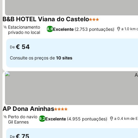
B&B HOTEL Viana do Castelo
3 Estrelas
Estacionamento
Excelente
(2.753 pontuações)
8,9
a 1.0 km 
privado no local
€ 54
De
Consulte os preços de
10 sites
AP Dona Aninhas
4 Estrelas
Perto do navio
Excelente
(4.955 pontuações)
9,2
a 0.4 km de 
Gil Eannes
€ 75
De