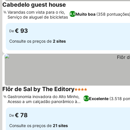
Cabedelo guest house
Ver preços
Varandas com vista para o rio,
Muito boa
(358 pontuações
8,0
Serviço de aluguel de bicicletas
Ver preços
€ 93
De
Consulte os preços de
2 sites
Flôr de Sal by The Editory
4 Estrelas
Ver preços
Gastronomia inovadora do Alto Minho,
Excelente
(3.518 po
8,7
Acesso a um calçadão panorâmico à
Ver preços
beira-mar
€ 78
De
Consulte os preços de
21 sites