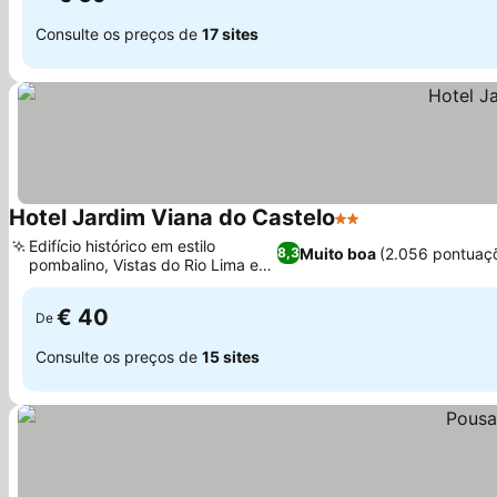
Consulte os preços de
17 sites
Hotel Jardim Viana do Castelo
2 Estrelas
Ver preços
Edifício histórico em estilo
Muito boa
(2.056 pontuaç
8,3
pombalino, Vistas do Rio Lima e
Ver preços
da cidade
€ 40
De
Consulte os preços de
15 sites