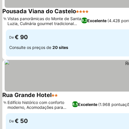
Pousada Viana do Castelo
4 Estrelas
Ver preços
Vistas panorâmicas do Monte de Santa
Excelente
(4.428 pon
9,2
Luzia, Culinária gourmet tradicional
Ver preços
minhota
€ 90
De
Consulte os preços de
20 sites
Rua Grande Hotel
2 Estrelas
Ver preços
Edifício histórico com conforto
Excelente
(1.968 pontuaçõ
8,5
moderno, Acomodações para
Ver preços
famílias
€ 50
De