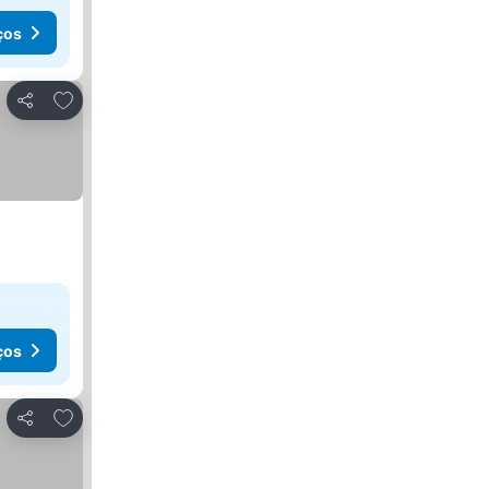
ços
Adicionar aos favoritos
Partilhar
ços
Adicionar aos favoritos
Partilhar