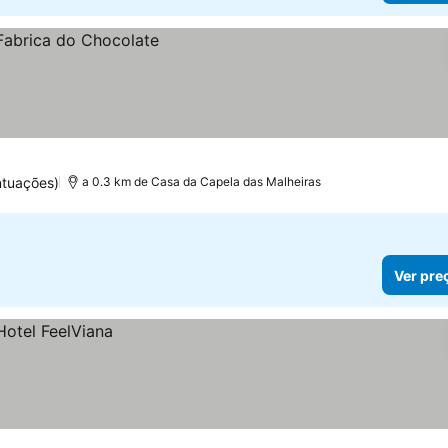
ntuações)
a 0.3 km de Casa da Capela das Malheiras
Ver pre