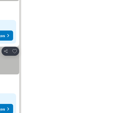
ços
Adicionar aos favoritos
Partilhar
ços