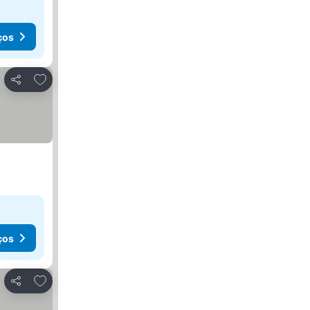
ços
Adicionar aos favoritos
Partilhar
ços
Adicionar aos favoritos
Partilhar