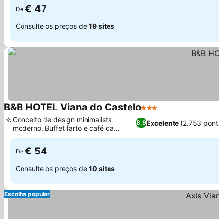
€ 47
De
Consulte os preços de
19 sites
B&B HOTEL Viana do Castelo
3 Estrelas
Ver preços
Conceito de design minimalista
Excelente
(2.753 pon
8,9
moderno, Buffet farto e café da
Ver preços
manhã americano
€ 54
De
Consulte os preços de
10 sites
Escolha popular