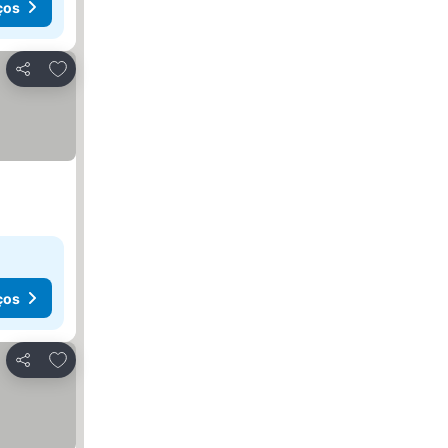
ços
Adicionar aos favoritos
Partilhar
ços
Adicionar aos favoritos
Partilhar