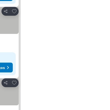
Adicionar aos favoritos
Partilhar
ços
Adicionar aos favoritos
Partilhar