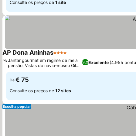
Consulte os preços de
1 site
AP Dona Aninhas
4 Estrelas
Ver preços
Jantar gourmet em regime de meia
Excelente
(4.955 pontu
9,2
pensão, Vistas do navio-museu Gil
Ver preços
Eannes
€ 75
De
Consulte os preços de
12 sites
Escolha popular