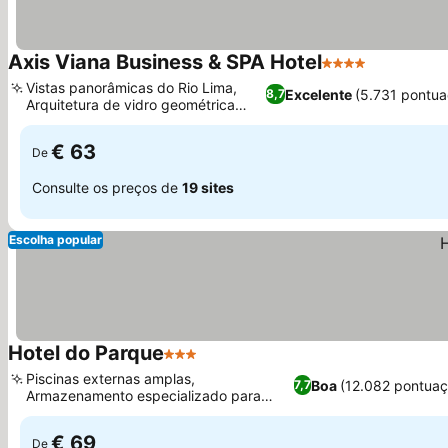
Axis Viana Business & SPA Hotel
4 Estrelas
Ver preço
Vistas panorâmicas do Rio Lima,
Excelente
(5.731 pontua
8,7
Arquitetura de vidro geométrica
Ver preços
marcante
€ 63
De
Consulte os preços de
19 sites
Escolha popular
Hotel do Parque
3 Estrelas
Ver preços
Piscinas externas amplas,
Boa
(12.082 pontuaç
7,7
Armazenamento especializado para
Ver preços
esportes aquáticos
€ 69
De