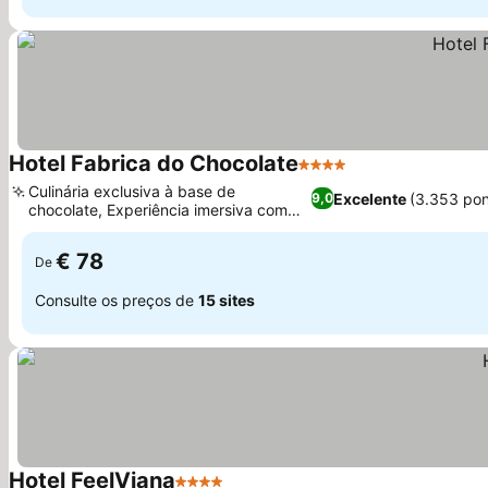
Hotel Fabrica do Chocolate
4 Estrelas
Ver preços
Culinária exclusiva à base de
Excelente
(3.353 po
9,0
chocolate, Experiência imersiva com
Ver preços
tema de chocolate
€ 78
De
Consulte os preços de
15 sites
Hotel FeelViana