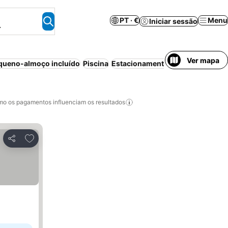
PT · €
Menu
Iniciar sessão
.
Ver mapa
queno-almoço incluído
Piscina
Estacionamento
Meia-pensão
P
o os pagamentos influenciam os resultados
Adicionar aos favoritos
Partilhar