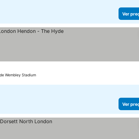
Ver pre
as
 de Wembley Stadium
Ver pre