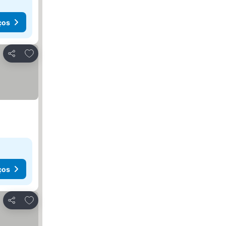
ços
Adicionar aos favoritos
Partilhar
ços
Adicionar aos favoritos
Partilhar