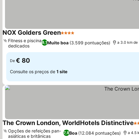
NOX Golders Green
4 Estrelas
Fitness e piscina
Muito boa
(3.599 pontuações)
8,1
a 3.0 km de 
dedicados
€ 80
De
Consulte os preços de
1 site
The Crown London, WorldHotels Distinctive
4 
Opções de refeições pan-
Boa
(12.084 pontuações)
7,8
a 4.5
asiáticas e britânicas