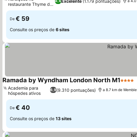
Excelente
(1.179 pontuações)
8,6
a 4.0
restaurante Thyme do
hotel
€ 59
De
Consulte os preços de
6 sites
Ramada by Wyndham London North M1
4 Estre
Academia para
(9.310 pontuações)
6,9
a 8.7 km de Wemble
hóspedes ativos
€ 40
De
Consulte os preços de
13 sites