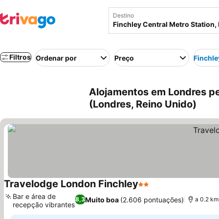
Destino
Filtros
Ordenar por
Preço
Finchle
Alojamentos em Londres per
(Londres, Reino Unido)
Travelodge London Finchley
2 Estrelas
Bar e área de
Muito boa
(2.606 pontuações)
8,3
a 0.2 km
recepção vibrantes