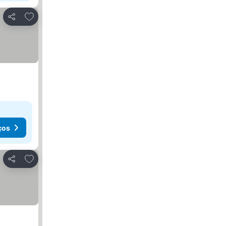
Adicionar aos favoritos
Partilhar
ços
Adicionar aos favoritos
Partilhar