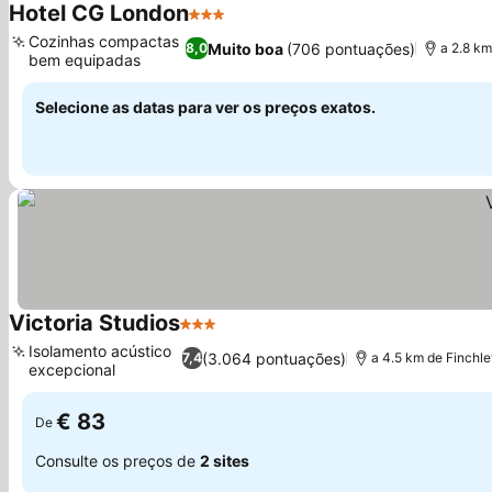
Hotel CG London
3 Estrelas
Cozinhas compactas
Muito boa
(706 pontuações)
8,0
a 2.8 km
bem equipadas
Selecione as datas para ver os preços exatos.
Victoria Studios
3 Estrelas
Isolamento acústico
(3.064 pontuações)
7,4
a 4.5 km de Finchle
excepcional
€ 83
De
Consulte os preços de
2 sites