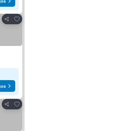
ços
Adicionar aos favoritos
Partilhar
ços
Adicionar aos favoritos
Partilhar