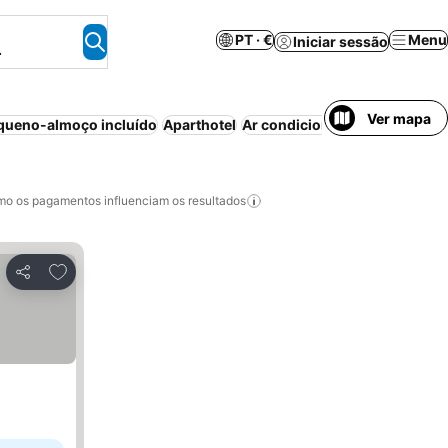
PT · €
Menu
Iniciar sessão
.
Ver mapa
queno-almoço incluído
Aparthotel
Ar condicionado
Wi-fi
Piscin
o os pagamentos influenciam os resultados
Adicionar aos favoritos
Partilhar