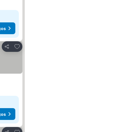
ços
Adicionar aos favoritos
Partilhar
ços
Adicionar aos favoritos