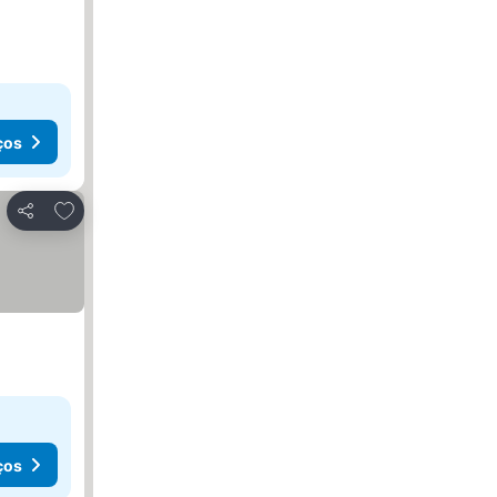
ços
Adicionar aos favoritos
Partilhar
ços