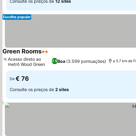
Consulte os preços de
12 sites
Escolha popular
Green Rooms
2 Estrelas
Acesso direto ao
Boa
(3.599 pontuações)
7,5
a 5.7 km de F
metrô Wood Green
€ 76
De
Consulte os preços de
2 sites