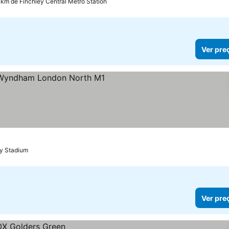
 km de Finchley Central Metro Station
Ver pre
las
y Stadium
Ver pre