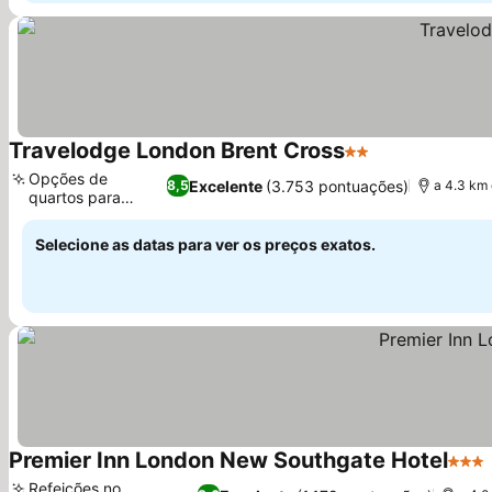
Travelodge London Brent Cross
2 Estrelas
Opções de
Excelente
(3.753 pontuações)
8,5
a 4.3 km 
quartos para
famílias
Selecione as datas para ver os preços exatos.
Premier Inn London New Southgate Hotel
3 Est
Refeições no