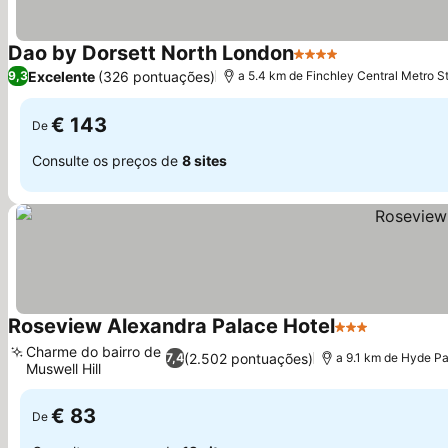
Dao by Dorsett North London
4 Estrelas
Excelente
(326 pontuações)
9,3
a 5.4 km de Finchley Central Metro S
€ 143
De
Consulte os preços de
8 sites
Roseview Alexandra Palace Hotel
3 Estrelas
Charme do bairro de
(2.502 pontuações)
7,4
a 9.1 km de Hyde P
Muswell Hill
€ 83
De