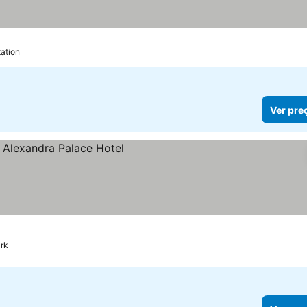
tation
Ver pre
ark