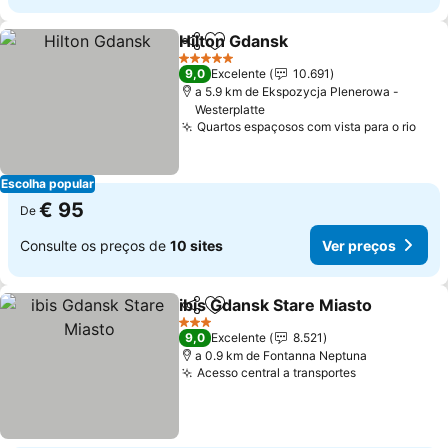
Hilton Gdansk
Partilhar
Adicionar aos favoritos
Ver preços
5 Estrelas
9,0
Excelente
10.691
a 5.9 km de Ekspozycja Plenerowa -
Westerplatte
Quartos espaçosos com vista para o rio
Ver 
Escolha popular
€ 95
De
Consulte os preços de
10 sites
Ver preços
ibis Gdansk Stare Miasto
Partilhar
Adicionar aos favoritos
V
3 Estrelas
9,0
Excelente
8.521
a 0.9 km de Fontanna Neptuna
Acesso central a transportes
Ver preços