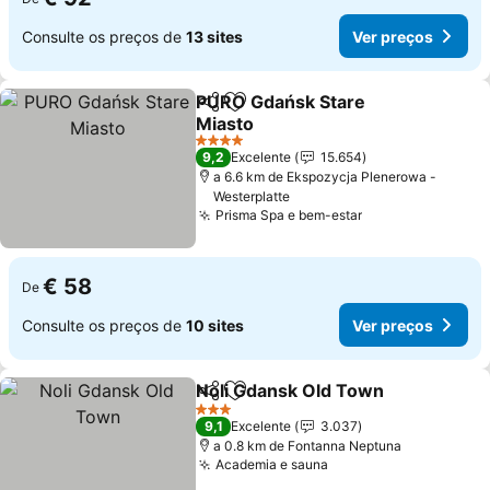
Consulte os preços de
13 sites
Ver preços
PURO Gdańsk Stare
Partilhar
Adicionar aos favoritos
Miasto
Ver preços
4 Estrelas
9,2
Excelente
15.654
a 6.6 km de Ekspozycja Plenerowa -
Westerplatte
Prisma Spa e bem-estar
Ver preços
€ 58
De
Consulte os preços de
10 sites
Ver preços
Noli Gdansk Old Town
Partilhar
Adicionar aos favoritos
Ver 
3 Estrelas
9,1
Excelente
3.037
a 0.8 km de Fontanna Neptuna
Academia e sauna
Ver preços