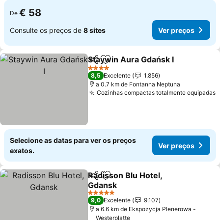
€ 58
De
Consulte os preços de
8 sites
Ver preços
Staywin Aura Gdańsk I
Partilhar
Adicionar aos favoritos
Ver
4 Estrelas
8,5
Excelente
1.856
a 0.7 km de Fontanna Neptuna
Cozinhas compactas totalmente equipadas
V
Selecione as datas para ver os preços
Ver preços
exatos.
Radisson Blu Hotel,
Partilhar
Adicionar aos favoritos
Gdansk
Ver preços
5 Estrelas
9,0
Excelente
9.107
a 6.6 km de Ekspozycja Plenerowa -
Westerplatte