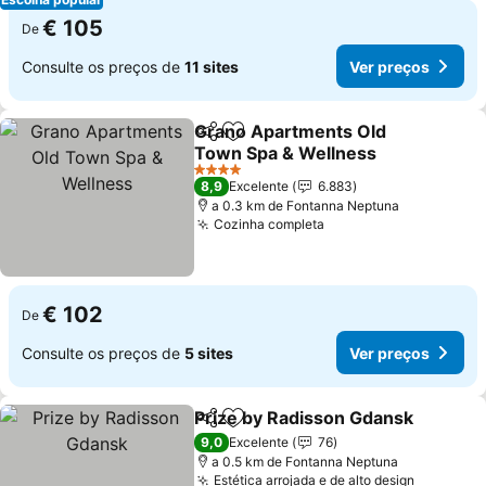
€ 105
De
Consulte os preços de
11 sites
Ver preços
Grano Apartments Old
Partilhar
Adicionar aos favoritos
Town Spa & Wellness
Ver preços
4 Estrelas
8,9
Excelente
6.883
a 0.3 km de Fontanna Neptuna
Cozinha completa
Ver preços
€ 102
De
Consulte os preços de
5 sites
Ver preços
Prize by Radisson Gdansk
Partilhar
Adicionar aos favoritos
9,0
Excelente
76
a 0.5 km de Fontanna Neptuna
Estética arrojada e de alto design
Ver preç