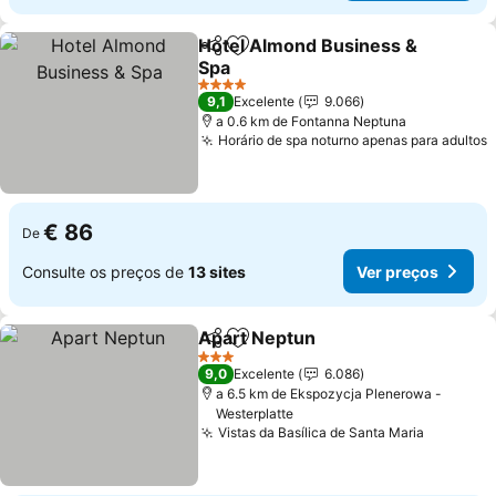
Hotel Almond Business &
Partilhar
Adicionar aos favoritos
Spa
Ver preços
4 Estrelas
9,1
Excelente
9.066
a 0.6 km de Fontanna Neptuna
Horário de spa noturno apenas para adultos
V
€ 86
De
Consulte os preços de
13 sites
Ver preços
Apart Neptun
Partilhar
Adicionar aos favoritos
Ver preços
3 Estrelas
9,0
Excelente
6.086
a 6.5 km de Ekspozycja Plenerowa -
Westerplatte
Vistas da Basílica de Santa Maria
Ver preç