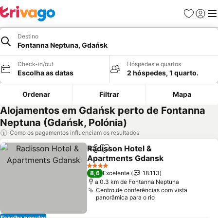
Favoritos
Iniciar
Me
Destino
Fontanna Neptuna, Gdańsk
Check-in/out
Hóspedes e quartos
Escolha as datas
2 hóspedes, 1 quarto.
Ordenar
Filtrar
Mapa
Alojamentos em Gdańsk perto de Fontanna
Neptuna (Gdańsk, Polónia)
Como os pagamentos influenciam os resultados
Radisson Hotel &
Partilhar
Adicionar aos favoritos
Apartments Gdansk
Ver preços
4 Estrelas
8,6
Excelente
18.113
a 0.3 km de Fontanna Neptuna
Centro de conferências com vista
panorâmica para o rio
Escolha popular