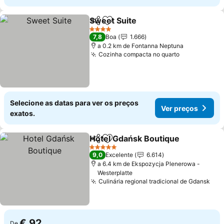
Sweet Suite
Partilhar
Adicionar aos favoritos
Ver preços
4 Estrelas
7,8
Boa
1.666
a 0.2 km de Fontanna Neptuna
Cozinha compacta no quarto
Ver preços
Selecione as datas para ver os preços
Ver preços
exatos.
Hotel Gdańsk Boutique
Partilhar
Adicionar aos favoritos
Ver
5 Estrelas
9,0
Excelente
6.614
a 6.4 km de Ekspozycja Plenerowa -
Westerplatte
Culinária regional tradicional de Gdansk
Ver
€ 92
De