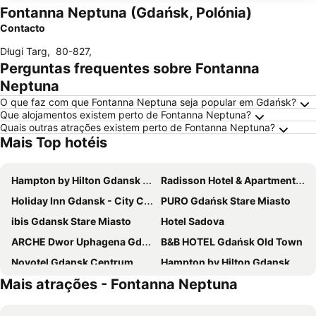
Fontanna Neptuna (Gdańsk, Polónia)
Contacto
Długi Targ
,
80-827
,
Perguntas frequentes sobre Fontanna
Neptuna
O que faz com que Fontanna Neptuna seja popular em Gdańsk?
Que alojamentos existem perto de Fontanna Neptuna?
Quais outras atrações existem perto de Fontanna Neptuna?
Mais Top hotéis
Hampton by Hilton Gdansk Old Town
Radisson Hotel & Apartments Gdansk
Holiday Inn Gdansk - City Centre By Ihg
PURO Gdańsk Stare Miasto
ibis Gdansk Stare Miasto
Hotel Sadova
ARCHE Dwor Uphagena Gdansk
B&B HOTEL Gdańsk Old Town
Novotel Gdansk Centrum
Hampton by Hilton Gdansk Airport
Mais atrações - Fontanna Neptuna
Mercure Gdansk Stare Miasto
Q Hotel Grand Cru Gdańsk
Qubus Hotel Gdańsk
Sheraton Sopot Hotel