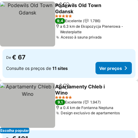
Podewils Old Town
Partilhar
Adicionar aos favoritos
Gdansk
Ver preços
5 Estrelas
9,4
Excelente
1.786
a 6.3 km de Ekspozycja Plenerowa -
Westerplatte
Acesso à sauna privada
Ver preços
€ 67
De
Consulte os preços de
11 sites
Ver preços
Apartamenty Chleb i
Partilhar
Adicionar aos favoritos
Wino
Ver preços
5 Estrelas
9,1
Excelente
1.947
a 0.4 km de Fontanna Neptuna
Design exclusivo de apartamentos
Ver pre
Escolha popular