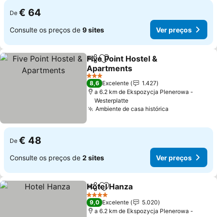
€ 64
De
Consulte os preços de
9 sites
Ver preços
Five Point Hostel &
Partilhar
Adicionar aos favoritos
Apartments
Ver preços
3 Estrelas
8,6
Excelente
1.427
a 6.2 km de Ekspozycja Plenerowa -
Westerplatte
Ambiente de casa histórica
Ver preços
€ 48
De
Consulte os preços de
2 sites
Ver preços
Hotel Hanza
Partilhar
Adicionar aos favoritos
Ver preços
4 Estrelas
9,0
Excelente
5.020
a 6.2 km de Ekspozycja Plenerowa -