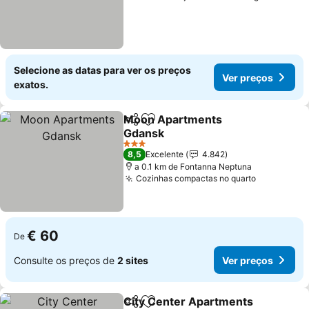
Selecione as datas para ver os preços
Ver preços
exatos.
Moon Apartments
Partilhar
Adicionar aos favoritos
Gdansk
Ver preços
3 Estrelas
8,5
Excelente
4.842
a 0.1 km de Fontanna Neptuna
Cozinhas compactas no quarto
Ver preço
€ 60
De
Consulte os preços de
2 sites
Ver preços
City Center Apartments
Partilhar
Adicionar aos favoritos