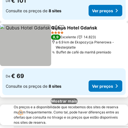
€ 101
De
Consulte os preços de
8 sites
Ver preços
Qubus Hotel Gdańsk
Partilhar
Adicionar aos favoritos
Ver p
4 Estrelas
8,9
Excelente
14.823
a 6.9 km de Ekspozycja Plenerowa -
Westerplatte
Buffet de café da manhã premiado
Ver pre
€ 69
De
Consulte os preços de
8 sites
Ver preços
Mostrar mais
Os preços e a disponibilidade que recebemos dos sites de reserva
mudam frequentemente. Como tal, pode haver diferenças entre as
ofertas que consulta no trivago e os preços que estão disponíveis
nos sites de reserva.