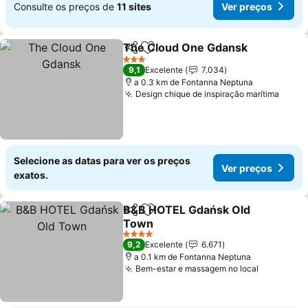
Consulte os preços de
11 sites
Ver preços
The Cloud One Gdansk
Partilhar
Adicionar aos favoritos
Ver
3 Estrelas
9,1
Excelente
7.034
a 0.3 km de Fontanna Neptuna
Design chique de inspiração marítima
Ver p
Selecione as datas para ver os preços
Ver preços
exatos.
B&B HOTEL Gdańsk Old
Partilhar
Adicionar aos favoritos
Town
Ver preços
4 Estrelas
9,2
Excelente
6.671
a 0.1 km de Fontanna Neptuna
Bem-estar e massagem no local
Ver preç