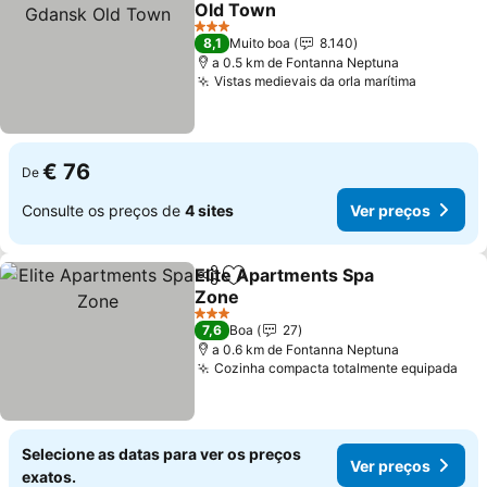
Old Town
Ver preços
3 Estrelas
8,1
Muito boa
8.140
a 0.5 km de Fontanna Neptuna
Vistas medievais da orla marítima
Ver preç
€ 76
De
Consulte os preços de
4 sites
Ver preços
Elite Apartments Spa
Partilhar
Adicionar aos favoritos
Zone
Ver preços
3 Estrelas
7,6
Boa
27
a 0.6 km de Fontanna Neptuna
Cozinha compacta totalmente equipada
Ver
Selecione as datas para ver os preços
Ver preços
exatos.