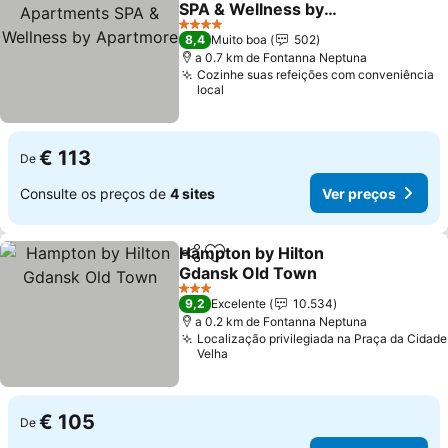
SPA & Wellness by
Apartmore
Ver preços
4 Estrelas
8,4
Muito boa
502
a 0.7 km de Fontanna Neptuna
Cozinhe suas refeições com conveniência
local
€ 113
De
Consulte os preços de
4 sites
Ver preços
Hampton by Hilton
Partilhar
Adicionar aos favoritos
Gdansk Old Town
Ver preços
3 Estrelas
9,2
Excelente
10.534
a 0.2 km de Fontanna Neptuna
Localização privilegiada na Praça da Cidade
Velha
€ 105
De