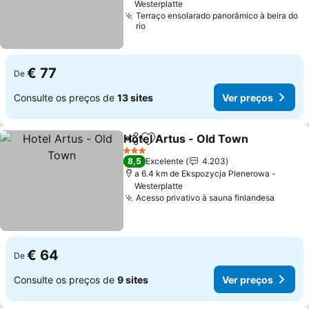
Westerplatte
Terraço ensolarado panorâmico à beira do
rio
€ 77
De
Consulte os preços de
13 sites
Ver preços
Hotel Artus - Old Town
Partilhar
Adicionar aos favoritos
Ver
3 Estrelas
8,5
Excelente
4.203
a 6.4 km de Ekspozycja Plenerowa -
Westerplatte
Acesso privativo à sauna finlandesa
Ver pr
€ 64
De
Consulte os preços de
9 sites
Ver preços