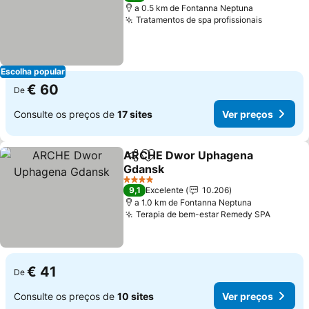
a 0.5 km de Fontanna Neptuna
Tratamentos de spa profissionais
Ver preç
Escolha popular
€ 60
De
Consulte os preços de
17 sites
Ver preços
ARCHE Dwor Uphagena
Partilhar
Adicionar aos favoritos
Gdansk
Ver preços
4 Estrelas
9,1
Excelente
10.206
a 1.0 km de Fontanna Neptuna
Terapia de bem-estar Remedy SPA
Ver pr
€ 41
De
Consulte os preços de
10 sites
Ver preços