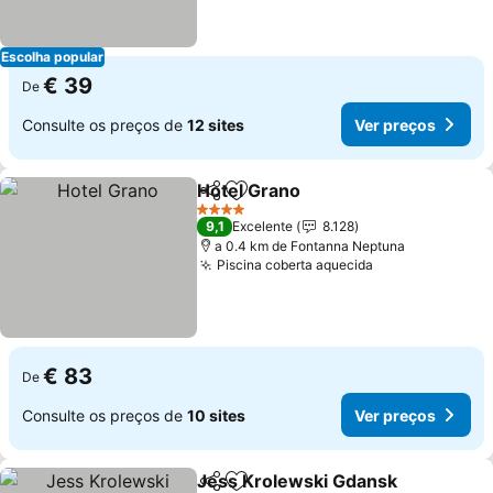
Escolha popular
€ 39
De
Consulte os preços de
12 sites
Ver preços
Hotel Grano
Partilhar
Adicionar aos favoritos
Ver preços
4 Estrelas
9,1
Excelente
8.128
a 0.4 km de Fontanna Neptuna
Piscina coberta aquecida
Ver preços
€ 83
De
Consulte os preços de
10 sites
Ver preços
Jess Krolewski Gdansk
Partilhar
Adicionar aos favoritos