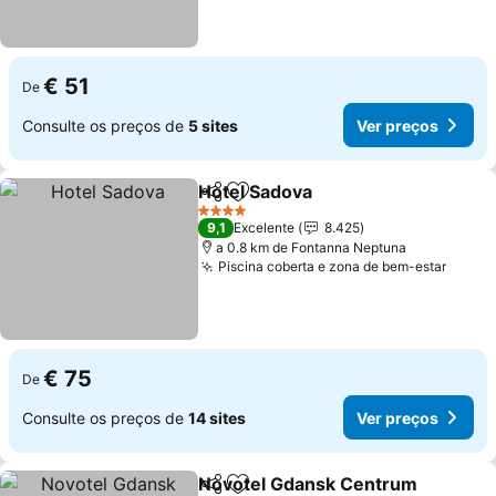
€ 51
De
Consulte os preços de
5 sites
Ver preços
Hotel Sadova
Partilhar
Adicionar aos favoritos
Ver preços
4 Estrelas
9,1
Excelente
8.425
a 0.8 km de Fontanna Neptuna
Piscina coberta e zona de bem-estar
Ver p
€ 75
De
Consulte os preços de
14 sites
Ver preços
Novotel Gdansk Centrum
Partilhar
Adicionar aos favoritos