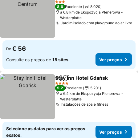
3 Estrelas
8,6
Excelente
8.020
a 6.8 km de Ekspozycja Plenerowa -
Westerplatte
Jardim isolado com playground ao ar livre
Ve
€ 56
De
Consulte os preços de
15 sites
Ver preços
Stay inn Hotel Gdańsk
Partilhar
Adicionar aos favoritos
Ver 
4 Estrelas
9,2
Excelente
5.201
a 6.4 km de Ekspozycja Plenerowa -
Westerplatte
Instalações de spa e fitness
Ver preços
Selecione as datas para ver os preços
Ver preços
exatos.