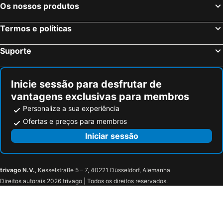
Os nossos produtos
The Crane
Brama Złota
Baltica Residence
Noli Gdansk Riverside
Jarmark św Dominika
Plaża wschodnia
Termos e políticas
Hotel Beethoven
Fama Residence Gdansk Old Town
Holy Trinity Church
Mrongoville - Miasteczko Westernowe
Apartinfo Old Town
Kobza Haus
Suporte
Demptowo
New Port Beach
Willa Biala Lilia Old Town
Hotel Grano
Plaża Chłapowo
Zamek Krzyżacki
Hotel Gdańsk Boutique
Marina Club Hotel
Inicie sessão para desfrutar de
Śródmieście
Perła Kompleks Basenowy
Podewils Old Town Gdansk
Hotel Różany Gaj - Destigo Hotels
vantagens exclusivas para membros
Nida central beach
Muzeum Indian Północnoamerykańskich im Sat-Okha
Hotel Impresja
Hotel Almond Business & Spa
Personalize a sua experiência
Westerplatte
Przymorze Wielkie
Hotel Faros
Ofertas e preços para membros
Ustka Beach
Iniciar sessão
trivago N.V.
, Kesselstraße 5 – 7, 40221 Düsseldorf, Alemanha
Direitos autorais 2026 trivago | Todos os direitos reservados.