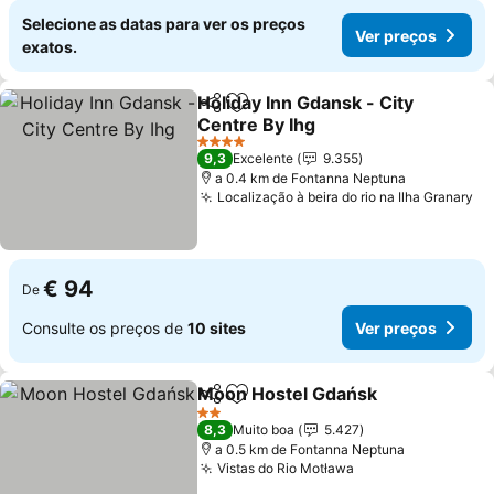
Selecione as datas para ver os preços
Ver preços
exatos.
Holiday Inn Gdansk - City
Partilhar
Adicionar aos favoritos
Centre By Ihg
Ver preços
4 Estrelas
9,3
Excelente
9.355
a 0.4 km de Fontanna Neptuna
Localização à beira do rio na Ilha Granary
Ve
€ 94
De
Consulte os preços de
10 sites
Ver preços
Moon Hostel Gdańsk
Partilhar
Adicionar aos favoritos
Ver p
2 Estrelas
8,3
Muito boa
5.427
a 0.5 km de Fontanna Neptuna
Vistas do Rio Motława
Ver preços