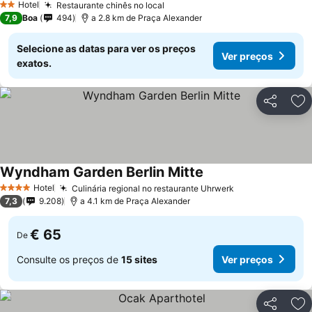
Hotel
Restaurante chinês no local
2 Estrelas
7,9
Boa
494
a 2.8 km de Praça Alexander
Selecione as datas para ver os preços
Ver preços
exatos.
Partilhar
Ad
Wyndham Garden Berlin Mitte
Hotel
Culinária regional no restaurante Uhrwerk
4 Estrelas
7,3
9.208
a 4.1 km de Praça Alexander
€ 65
De
Consulte os preços de
15 sites
Ver preços
Partilhar
Ad