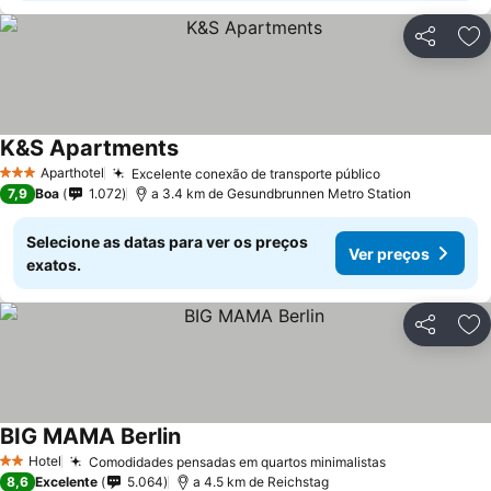
Partilhar
Ad
K&S Apartments
Aparthotel
Excelente conexão de transporte público
3 Estrelas
7,9
Boa
1.072
a 3.4 km de Gesundbrunnen Metro Station
Selecione as datas para ver os preços
Ver preços
exatos.
Partilhar
Ad
BIG MAMA Berlin
Hotel
Comodidades pensadas em quartos minimalistas
2 Estrelas
8,6
Excelente
5.064
a 4.5 km de Reichstag