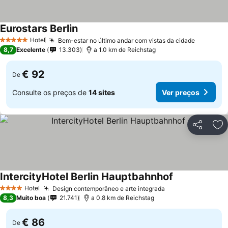
Eurostars Berlin
Hotel
Bem-estar no último andar com vistas da cidade
5 Estrelas
8,7
Excelente
13.303
a 1.0 km de Reichstag
€ 92
De
Consulte os preços de
14 sites
Ver preços
Partilhar
Ad
IntercityHotel Berlin Hauptbahnhof
Hotel
Design contemporâneo e arte integrada
4 Estrelas
8,3
Muito boa
21.741
a 0.8 km de Reichstag
€ 86
De