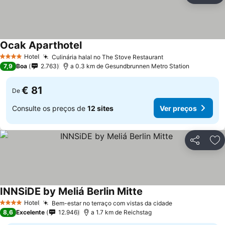
Ocak Aparthotel
Hotel
Culinária halal no The Stove Restaurant
4 Estrelas
7,9
Boa
2.763
a 0.3 km de Gesundbrunnen Metro Station
€ 81
De
Consulte os preços de
12 sites
Ver preços
Partilhar
Ad
INNSiDE by Meliá Berlin Mitte
Hotel
Bem-estar no terraço com vistas da cidade
4 Estrelas
8,6
Excelente
12.946
a 1.7 km de Reichstag