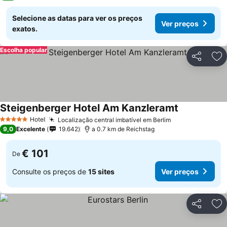
Selecione as datas para ver os preços
Ver preços
exatos.
Escolha popular
Partilhar
Ad
Steigenberger Hotel Am Kanzleramt
Hotel
Localização central imbatível em Berlim
5 Estrelas
9,0
Excelente
19.642
a 0.7 km de Reichstag
€ 101
De
Consulte os preços de
15 sites
Ver preços
Partilhar
Ad