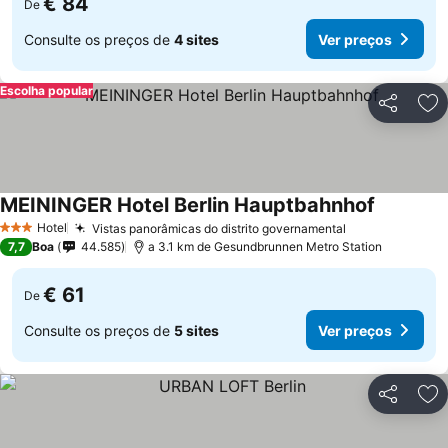
€ 84
De
Consulte os preços de
4 sites
Ver preços
Escolha popular
Partilhar
Ad
MEININGER Hotel Berlin Hauptbahnhof
Hotel
Vistas panorâmicas do distrito governamental
3 Estrelas
7,7
Boa
44.585
a 3.1 km de Gesundbrunnen Metro Station
€ 61
De
Consulte os preços de
5 sites
Ver preços
Partilhar
Ad