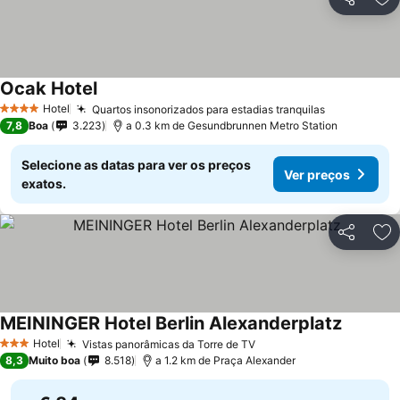
Partilhar
Ad
Ocak Hotel
Hotel
Quartos insonorizados para estadias tranquilas
4 Estrelas
7,8
Boa
3.223
a 0.3 km de Gesundbrunnen Metro Station
Selecione as datas para ver os preços
Ver preços
exatos.
Partilhar
Ad
MEININGER Hotel Berlin Alexanderplatz
Hotel
Vistas panorâmicas da Torre de TV
3 Estrelas
8,3
Muito boa
8.518
a 1.2 km de Praça Alexander