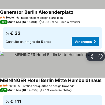
Generator Berlin Alexanderplatz
Hostel
Interiores com design e arte local
2 Estrelas
8,1
Muito boa
15.381
a 0.3 km de Praça Alexander
€ 32
De
Consulte os preços de
5 sites
Ver preços
Partilhar
Ad
MEININGER Hotel Berlin Mitte Humboldthaus
Hotel
Estética dos quartos de design DaWanda
3 Estrelas
8,2
Muito boa
14.058
a 1.3 km de Reichstag
€ 111
De