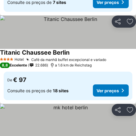
Consulte os preços de
7 sites
Ver preços
Partilhar
Ad
Titanic Chaussee Berlin
Hotel
Café da manhã buffet excepcional e variado
4 Estrelas
8,8
Excelente
22.686
a 1.6 km de Reichstag
€ 97
De
Consulte os preços de
18 sites
Ver preços
Partilhar
Ad