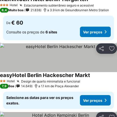
Hotel
Estacionamento subterrâneo seguro e acessível
3 Estrelas
8,4
Muito boa
21.838
a 3.9 km de Gesundbrunnen Metro Station
€ 60
De
Consulte os preços de
6 sites
Ver preços
Partilhar
Ad
easyHotel Berlin Hackescher Markt
Hotel
Design de quarto minimalista e funcional
2 Estrelas
7,9
Boa
14.649
a 1.1 km de Praça Alexander
Selecione as datas para ver os preços
Ver preços
exatos.