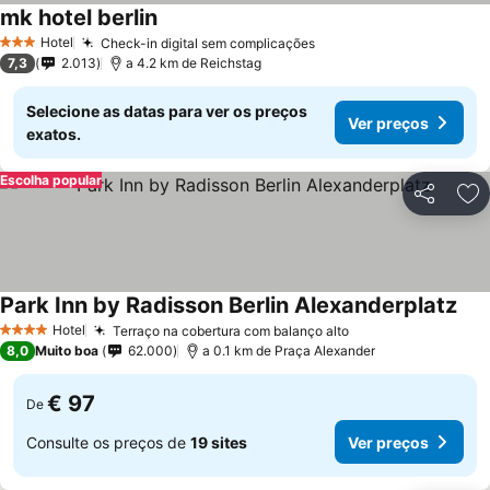
mk hotel berlin
Hotel
Check-in digital sem complicações
3 Estrelas
7,3
2.013
a 4.2 km de Reichstag
Selecione as datas para ver os preços
Ver preços
exatos.
Escolha popular
Partilhar
Ad
Park Inn by Radisson Berlin Alexanderplatz
Hotel
Terraço na cobertura com balanço alto
4 Estrelas
8,0
Muito boa
62.000
a 0.1 km de Praça Alexander
€ 97
De
Consulte os preços de
19 sites
Ver preços