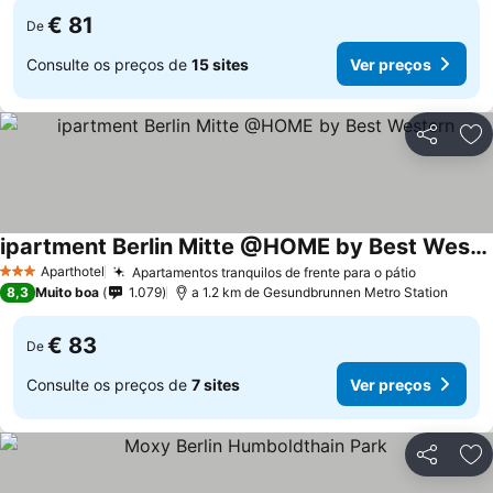
€ 81
De
Consulte os preços de
15 sites
Ver preços
Partilhar
Ad
ipartment Berlin Mitte @HOME by Best Western
Aparthotel
Apartamentos tranquilos de frente para o pátio
3 Estrelas
8,3
Muito boa
1.079
a 1.2 km de Gesundbrunnen Metro Station
€ 83
De
Consulte os preços de
7 sites
Ver preços
Partilhar
Ad