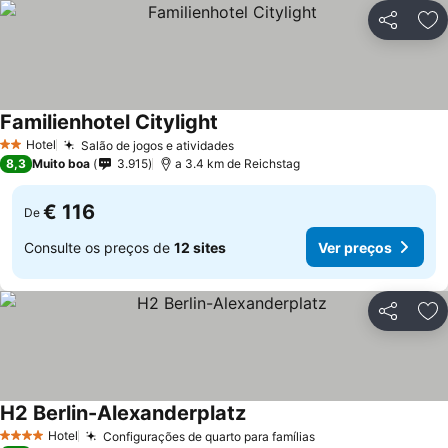
Partilhar
Ad
Familienhotel Citylight
Hotel
Salão de jogos e atividades
2 Estrelas
8,3
Muito boa
3.915
a 3.4 km de Reichstag
€ 116
De
Consulte os preços de
12 sites
Ver preços
Partilhar
Ad
H2 Berlin-Alexanderplatz
Hotel
Configurações de quarto para famílias
4 Estrelas