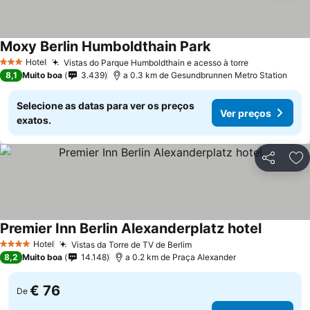
Moxy Berlin Humboldthain Park
Hotel
Vistas do Parque Humboldthain e acesso à torre
3 Estrelas
8,1
Muito boa
3.439
a 0.3 km de Gesundbrunnen Metro Station
Selecione as datas para ver os preços
Ver preços
exatos.
Partilhar
Ad
Premier Inn Berlin Alexanderplatz hotel
Hotel
Vistas da Torre de TV de Berlim
4 Estrelas
8,2
Muito boa
14.148
a 0.2 km de Praça Alexander
€ 76
De