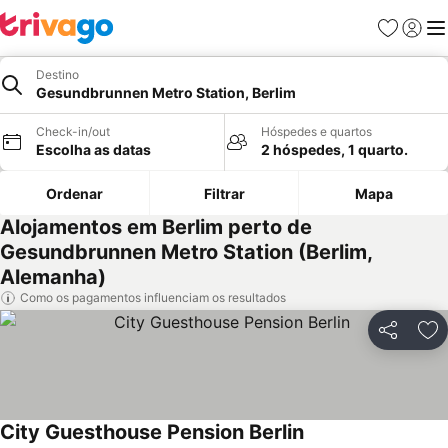
Favoritos
Iniciar
Me
Destino
Gesundbrunnen Metro Station, Berlim
Check-in/out
Hóspedes e quartos
Escolha as datas
2 hóspedes, 1 quarto.
Ordenar
Filtrar
Mapa
Alojamentos em Berlim perto de
Gesundbrunnen Metro Station (Berlim,
Alemanha)
Como os pagamentos influenciam os resultados
Partilhar
Ad
City Guesthouse Pension Berlin