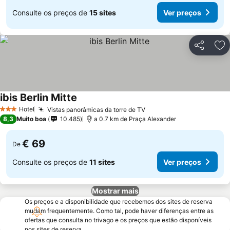
Consulte os preços de
15 sites
Ver preços
Partilhar
Ad
ibis Berlin Mitte
Hotel
Vistas panorâmicas da torre de TV
3 Estrelas
8,3
Muito boa
10.485
a 0.7 km de Praça Alexander
€ 69
De
Consulte os preços de
11 sites
Ver preços
Mostrar mais
Os preços e a disponibilidade que recebemos dos sites de reserva
mudam frequentemente. Como tal, pode haver diferenças entre as
ofertas que consulta no trivago e os preços que estão disponíveis
nos sites de reserva.