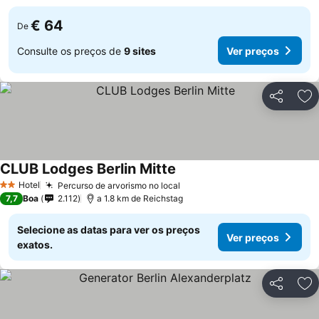
€ 64
De
Consulte os preços de
9 sites
Ver preços
Partilhar
Ad
CLUB Lodges Berlin Mitte
Hotel
Percurso de arvorismo no local
2 Estrelas
7,7
Boa
2.112
a 1.8 km de Reichstag
Selecione as datas para ver os preços
Ver preços
exatos.
Partilhar
Ad