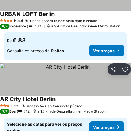
URBAN LOFT Berlin
Hotel
Bar na cobertura com vista para a cidade
4 Estrelas
8,9
Excelente
7.305
a 2.4 km de Gesundbrunnen Metro Station
€ 83
De
Consulte os preços de
9 sites
Ver preços
Partilhar
Ad
AR City Hotel Berlin
Hotel
Acesso fácil ao transporte público
3 Estrelas
7,7
Boa
712
a 1.7 km de Gesundbrunnen Metro Station
Selecione as datas para ver os preços
Ver preços
exatos.