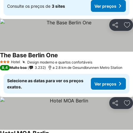
Consulte os preços de
3 sites
Ver preços
Partilhar
Ad
The Base Berlin One
Hotel
Design moderno e quartos confortáveis
3 Estrelas
8,4
Muito boa
3.232
a 2.8 km de Gesundbrunnen Metro Station
Selecione as datas para ver os preços
Ver preços
exatos.
Partilhar
Ad