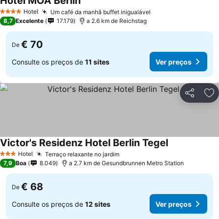
Hotel MOA Berlin
Hotel
Um café da manhã buffet inigualável
4 Estrelas
8,7
Excelente
17.179
a 2.6 km de Reichstag
€ 70
De
Consulte os preços de
11 sites
Ver preços
Partilhar
Ad
Victor's Residenz Hotel Berlin Tegel
Hotel
Terraço relaxante no jardim
3 Estrelas
7,9
Boa
8.049
a 2.7 km de Gesundbrunnen Metro Station
€ 68
De
Consulte os preços de
12 sites
Ver preços