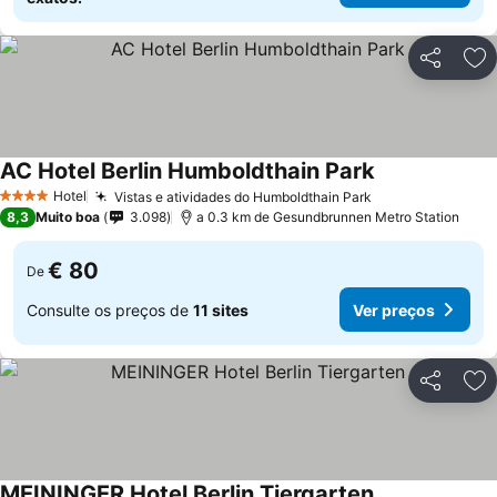
Partilhar
Ad
AC Hotel Berlin Humboldthain Park
Hotel
Vistas e atividades do Humboldthain Park
4 Estrelas
8,3
Muito boa
3.098
a 0.3 km de Gesundbrunnen Metro Station
€ 80
De
Consulte os preços de
11 sites
Ver preços
Partilhar
Ad
MEININGER Hotel Berlin Tiergarten