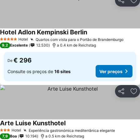
Partilhar
Ad
Hotel Adlon Kempinski Berlin
Hotel
Quartos com vista para o Portão de Brandemburgo
5 Estrelas
9,2
Excelente
12.530
a 0.4 km de Reichstag
€ 296
De
Consulte os preços de
16 sites
Ver preços
Partilhar
Ad
Arte Luise Kunsthotel
Hotel
Experiência gastronómica mediterrânica elegante
3 Estrelas
7,9
Boa
10.194
a 0.5 km de Reichstag