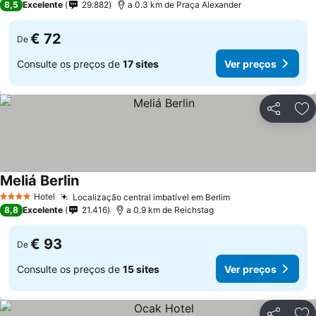
8,5
Excelente
29.882
a 0.3 km de Praça Alexander
€ 72
De
Consulte os preços de
17 sites
Ver preços
Partilhar
Ad
Meliá Berlin
Hotel
Localização central imbatível em Berlim
4 Estrelas
8,8
Excelente
21.416
a 0.9 km de Reichstag
€ 93
De
Consulte os preços de
15 sites
Ver preços