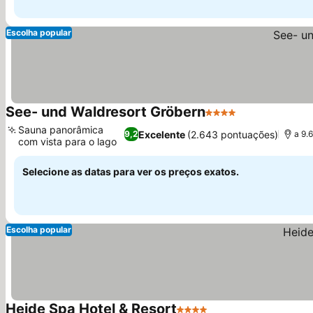
Escolha popular
See- und Waldresort Gröbern
4 Estrelas
Ver preços
Sauna panorâmica
Excelente
(2.643 pontuações)
9,2
a 9.
com vista para o lago
Ver preços
Selecione as datas para ver os preços exatos.
Escolha popular
Heide Spa Hotel & Resort