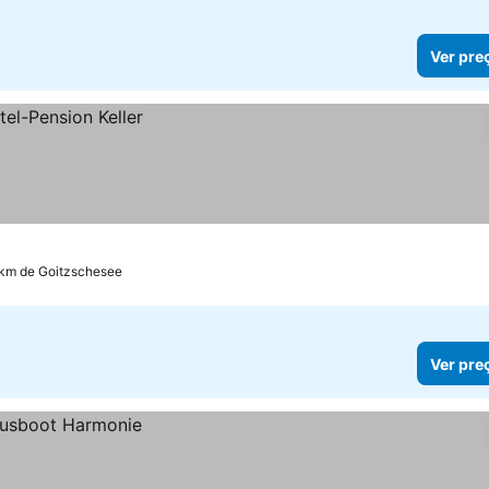
Ver pre
 km de Goitzschesee
Ver pre