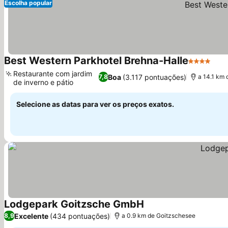
Escolha popular
Best Western Parkhotel Brehna-Halle
4 Estrelas
Ver
Restaurante com jardim
Boa
(3.117 pontuações)
7,8
a 14.1 km
de inverno e pátio
Ver preços
Selecione as datas para ver os preços exatos.
Lodgepark Goitzsche GmbH
Ver preços
Excelente
(434 pontuações)
8,9
a 0.9 km de Goitzschesee