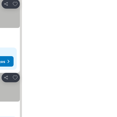
Adicionar aos favoritos
Partilhar
ços
Adicionar aos favoritos
Partilhar