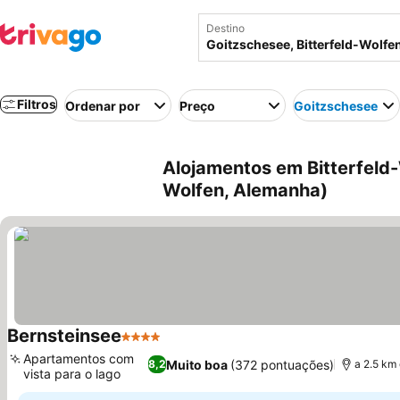
Destino
Filtros
Ordenar por
Preço
Goitzschesee
Alojamentos em Bitterfeld-
Wolfen, Alemanha)
Bernsteinsee
4 Estrelas
Ver preços
Apartamentos com
Muito boa
(372 pontuações)
8,2
a 2.5 km
vista para o lago
Ver preços