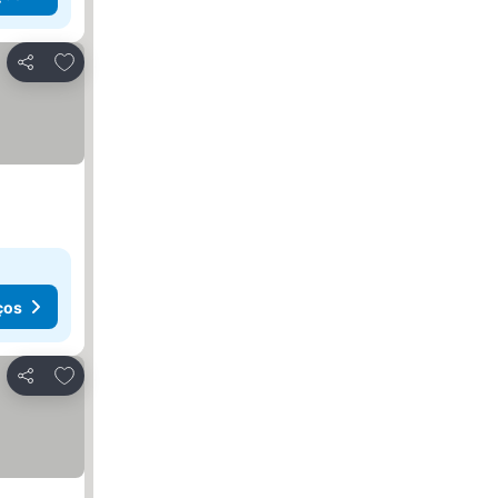
Adicionar aos favoritos
Partilhar
ços
Adicionar aos favoritos
Partilhar