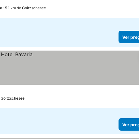
a 15.1 km de Goitzschesee
Ver pre
e Goitzschesee
Ver pre