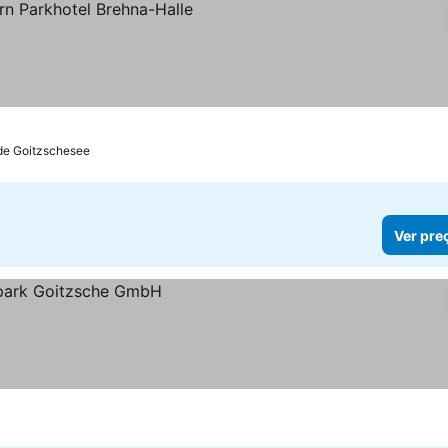
 preços
 de Goitzschesee
Ver pre