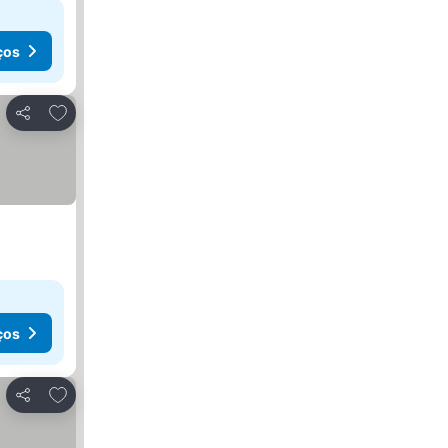
ços
Adicionar aos favoritos
Partilhar
ços
Adicionar aos favoritos
Partilhar