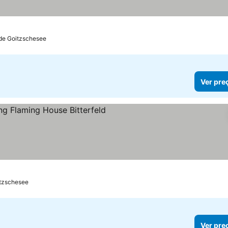
s
 de Goitzschesee
Ver pre
relas
Ver preços
itzschesee
Ver pre