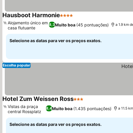
Hausboot Harmonie
4 Estrelas
Ver preços
Alojamento único em
Muito boa
(45 pontuações)
8,3
a 1.9 km 
casa flutuante
Ver preços
Selecione as datas para ver os preços exatos.
Escolha popular
Hotel Zum Weissen Ross
3 Estrelas
Ver preços
Vistas da praça
Muito boa
(1.435 pontuações)
8,4
a 11.5 k
central Rossplatz
Ver preços
Selecione as datas para ver os preços exatos.