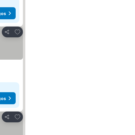
ços
Adicionar aos favoritos
Partilhar
ços
Adicionar aos favoritos
Partilhar