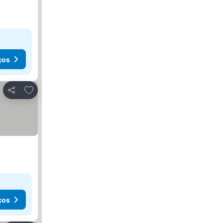
ços
Adicionar aos favoritos
Partilhar
ços