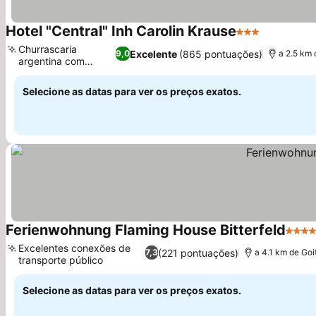
Hotel "Central" Inh Carolin Krause
3 Estrelas
Ver preço
Churrascaria
Excelente
(865 pontuações)
9,0
a 2.5 km
argentina com
Ver preços
terraço
Selecione as datas para ver os preços exatos.
Ferienwohnung Flaming House Bitterfeld
4 Est
Excelentes conexões de
(221 pontuações)
7,3
a 4.1 km de Go
transporte público
Ver preços
Selecione as datas para ver os preços exatos.