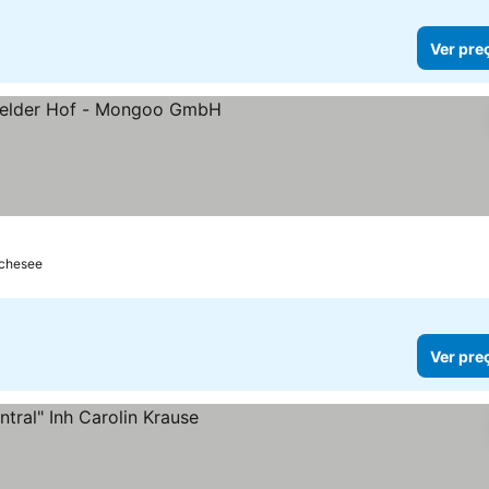
Ver pre
os
schesee
Ver pre