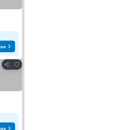
ços
Adicionar aos favoritos
Partilhar
ços