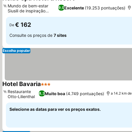
4 Estrelas
Ver preços
Mundo de bem-estar
Excelente
(19.253 pontuações)
9,0
Siusili de inspiração
Ver preços
eslava
€ 162
De
Consulte os preços de
7 sites
Escolha popular
Hotel Bavaria
3 Estrelas
Ver preços
Restaurante
Muito boa
(4.749 pontuações)
8,3
a 14.2 km d
Otto-Lilienthal
Ver preços
Selecione as datas para ver os preços exatos.