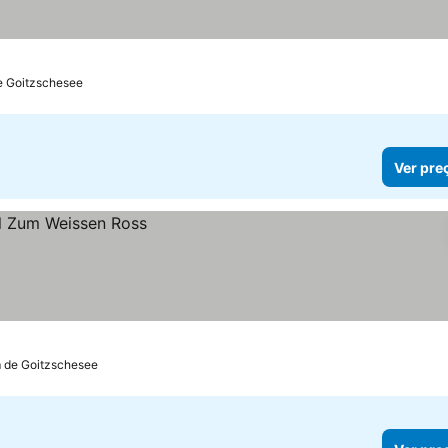
de Goitzschesee
Ver pre
m de Goitzschesee