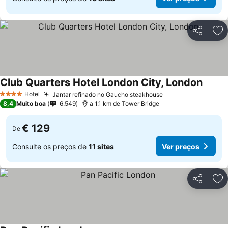
Partilhar
Ad
Club Quarters Hotel London City, London
Ver pr
Hotel
Jantar refinado no Gaucho steakhouse
Ver preços
4 Estrelas
8,4
Muito boa
6.549
a 1.1 km de Tower Bridge
€ 129
De
Consulte os preços de
11 sites
Ver preços
Partilhar
Ad