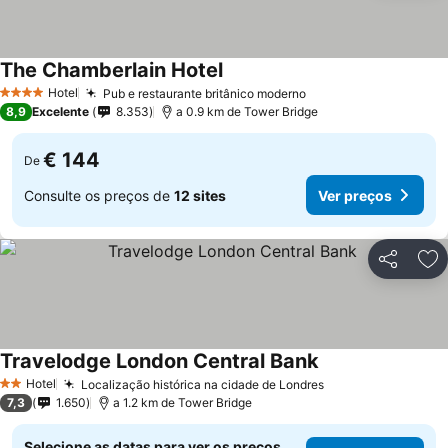
The Chamberlain Hotel
Ver preços
Hotel
Pub e restaurante britânico moderno
Ver preços
4 Estrelas
8,9
Excelente
8.353
a 0.9 km de Tower Bridge
€ 144
De
Consulte os preços de
12 sites
Ver preços
Partilhar
Ad
Travelodge London Central Bank
Ver preços
Hotel
Localização histórica na cidade de Londres
Ver preços
2 Estrelas
7,3
1.650
a 1.2 km de Tower Bridge
Selecione as datas para ver os preços