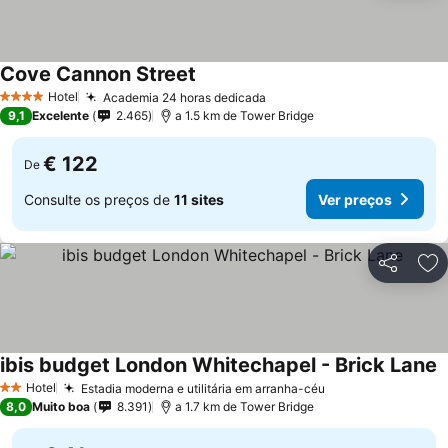
Cove Cannon Street
Ver preços
Hotel
Academia 24 horas dedicada
Ver preços
4 Estrelas
9,1
Excelente
2.465
a 1.5 km de Tower Bridge
€ 122
De
Consulte os preços de
11 sites
Ver preços
Partilhar
Ad
ibis budget London Whitechapel - Brick Lane
V
Hotel
Estadia moderna e utilitária em arranha-céu
Ver preços
2 Estrelas
8,0
Muito boa
8.391
a 1.7 km de Tower Bridge