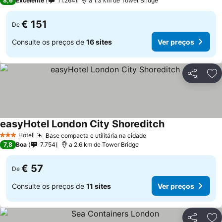
8,6
Excelente
11.264
a 1.3 km de Tower Bridge
€ 151
De
Consulte os preços de
16 sites
Ver preços
Partilhar
Ad
easyHotel London City Shoreditch
Ver preços
Hotel
Base compacta e utilitária na cidade
Ver preços
3 Estrelas
7,8
Boa
7.754
a 2.6 km de Tower Bridge
€ 57
De
Consulte os preços de
11 sites
Ver preços