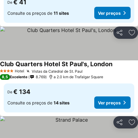
€ 41
De
Consulte os preços de
11 sites
Ver preços
Partilhar
Ad
Club Quarters Hotel St Paul's, London
Ver preços
Hotel
Vistas da Catedral de St. Paul
Ver preços
4 Estrelas
8,5
Excelente
8.769
a 2.0 km de Trafalgar Square
€ 134
De
Consulte os preços de
14 sites
Ver preços
Partilhar
Ad