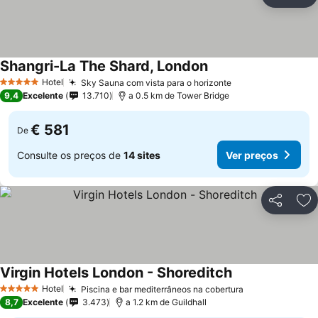
Partilhar
Ad
Shangri-La The Shard, London
Ver preços
Hotel
Sky Sauna com vista para o horizonte
Ver preços
5 Estrelas
9,4
Excelente
13.710
a 0.5 km de Tower Bridge
€ 581
De
Consulte os preços de
14 sites
Ver preços
Partilhar
Ad
Virgin Hotels London - Shoreditch
Ver preços
Hotel
Piscina e bar mediterrâneos na cobertura
Ver preços
5 Estrelas
8,7
Excelente
3.473
a 1.2 km de Guildhall