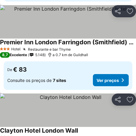
Partilhar
Ad
Premier Inn London Farringdon (Smithfield) hotel
Ver preços
Hotel
Restaurante e bar Thyme
Ver preços
3 Estrelas
8,7
Excelente
5.148
a 0.7 km de Guildhall
€ 83
De
Consulte os preços de
7 sites
Ver preços
Partilhar
Ad
Clayton Hotel London Wall
Ver preços