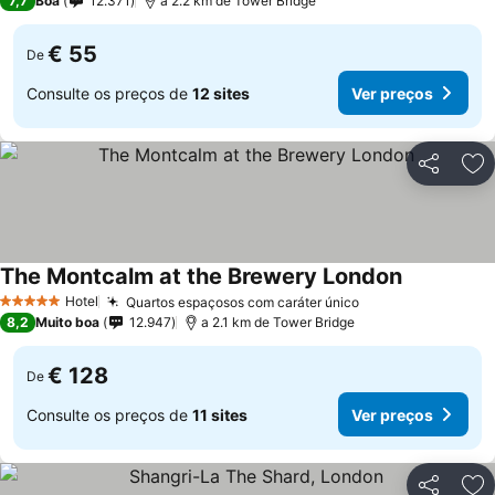
7,7
Boa
12.371
a 2.2 km de Tower Bridge
€ 55
De
Consulte os preços de
12 sites
Ver preços
Partilhar
Ad
The Montcalm at the Brewery London
Ver preços
Hotel
Quartos espaçosos com caráter único
Ver preços
5 Estrelas
8,2
Muito boa
12.947
a 2.1 km de Tower Bridge
€ 128
De
Consulte os preços de
11 sites
Ver preços