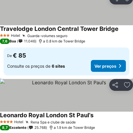
Partilhar
Ad
Travelodge London Central Tower Bridge
Ver pr
Hotel
Guarda-volumes seguro
Ver preços
3 Estrelas
7,6
Boa
11.046
a 0.8 km de Tower Bridge
€ 85
De
Consulte os preços de
6 sites
Ver preços
Partilhar
Ad
Leonardo Royal London St Paul’s
Ver preços
Hotel
Rena Spa e clube de saúde
Ver preços
4 Estrelas
8,7
Excelente
25.768
a 1.9 km de Tower Bridge