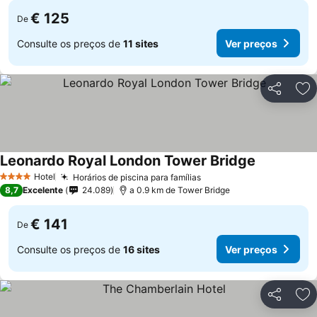
€ 125
De
Consulte os preços de
11 sites
Ver preços
Partilhar
Ad
Leonardo Royal London Tower Bridge
Ver preços
Hotel
Horários de piscina para famílias
Ver preços
4 Estrelas
8,7
Excelente
24.089
a 0.9 km de Tower Bridge
€ 141
De
Consulte os preços de
16 sites
Ver preços
Partilhar
Ad