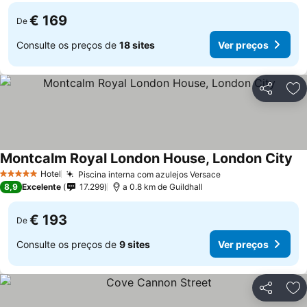
€ 169
De
Consulte os preços de
18 sites
Ver preços
Partilhar
Ad
Montcalm Royal London House, London City
Ve
Hotel
Piscina interna com azulejos Versace
Ver preços
5 Estrelas
8,9
Excelente
17.299
a 0.8 km de Guildhall
€ 193
De
Consulte os preços de
9 sites
Ver preços
Partilhar
Ad