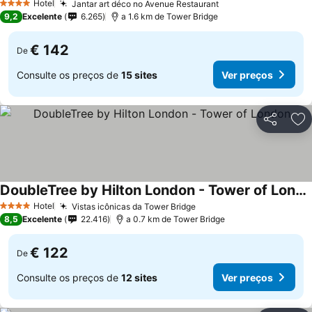
Hotel
Jantar art déco no Avenue Restaurant
Ver preços
4 Estrelas
9,2
Excelente
6.265
a 1.6 km de Tower Bridge
€ 142
De
Consulte os preços de
15 sites
Ver preços
Partilhar
Ad
DoubleTree by Hilton London - Tower of London
Ver preços
Hotel
Vistas icônicas da Tower Bridge
Ver preços
4 Estrelas
8,5
Excelente
22.416
a 0.7 km de Tower Bridge
€ 122
De
Consulte os preços de
12 sites
Ver preços