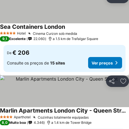
Partilhar
Ad
Sea Containers London
Ver preços
Hotel
Cinema Curzon sob medida
Ver preços
5 Estrelas
9,1
Excelente
22.060
a 1.5 km de Trafalgar Square
€ 206
De
Consulte os preços de
15 sites
Ver preços
Partilhar
Ad
Marlin Apartments London City - Queen Street
Ver preços
Aparthotel
Cozinhas totalmente equipadas
Ver preços
4 Estrelas
8,0
Muito boa
4.346
a 1.4 km de Tower Bridge