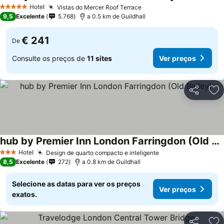
Ver preços
Hotel
Vistas do Mercer Roof Terrace
Ver preços
5 Estrelas
9,5
Excelente
5.768
a 0.5 km de Guildhall
€ 241
De
Consulte os preços de
11 sites
Ver preços
Partilhar
Ad
hub by Premier Inn London Farringdon (Old Bailey)
Ver preços
Hotel
Design de quarto compacto e inteligente
Ver preços
3 Estrelas
8,5
Excelente
272
a 0.8 km de Guildhall
Selecione as datas para ver os preços
Ver preços
exatos.