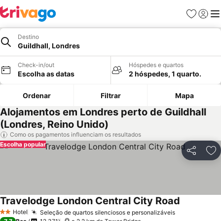
Favoritos
Iniciar
Me
Destino
Guildhall, Londres
Check-in/out
Hóspedes e quartos
Escolha as datas
2 hóspedes, 1 quarto.
Ordenar
Filtrar
Mapa
Alojamentos em Londres perto de Guildhall
(Londres, Reino Unido)
Como os pagamentos influenciam os resultados
Escolha popular
Partilhar
Ad
Travelodge London Central City Road
Ver preços
Hotel
Seleção de quartos silenciosos e personalizáveis
Ver preços
2 Estrelas