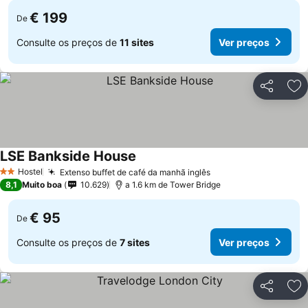
€ 199
De
Consulte os preços de
11 sites
Ver preços
Partilhar
Ad
LSE Bankside House
Ver preços
Hostel
Extenso buffet de café da manhã inglês
Ver preços
2 Estrelas
8,1
Muito boa
10.629
a 1.6 km de Tower Bridge
€ 95
De
Consulte os preços de
7 sites
Ver preços
Partilhar
Ad