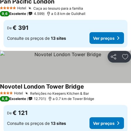
Pan Pacific London
Ver preços
Hotel
Caça ao tesouro para a família
Ver preços
5 Estrelas
9,6
Excelente
4.599
a 0.8 km de Guildhall
€ 391
De
Consulte os preços de
13 sites
Ver preços
Partilhar
Ad
Novotel London Tower Bridge
Ver preços
Hotel
Refeições no Keepers Kitchen & Bar
Ver preços
4 Estrelas
8,8
Excelente
12.701
a 0.7 km de Tower Bridge
€ 121
De
Consulte os preços de
13 sites
Ver preços