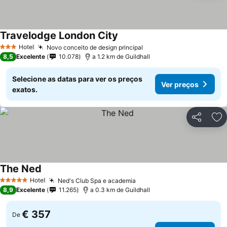
Travelodge London City
Ver preços
Hotel
Novo conceito de design principal
Ver preços
3 Estrelas
8,5
Excelente
10.078
a 1.2 km de Guildhall
Selecione as datas para ver os preços
Ver preços
exatos.
Partilhar
Ad
The Ned
Ver preços
Hotel
Ned's Club Spa e academia
Ver preços
5 Estrelas
8,9
Excelente
11.265
a 0.3 km de Guildhall
€ 357
De