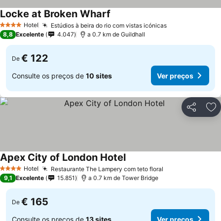
Locke at Broken Wharf
Ver preços
Hotel
Estúdios à beira do rio com vistas icónicas
Ver preços
4 Estrelas
8,8
Excelente
4.047
a 0.7 km de Guildhall
€ 122
De
Consulte os preços de
10 sites
Ver preços
Partilhar
Ad
Apex City of London Hotel
Ver preços
Hotel
Restaurante The Lampery com teto floral
Ver preços
4 Estrelas
9,1
Excelente
15.851
a 0.7 km de Tower Bridge
€ 165
De
Consulte os preços de
13 sites
Ver preços