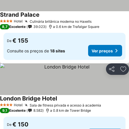
Strand Palace
Ver preços
Hotel
Culinária britânica moderna no Haxells
Ver preços
4 Estrelas
8,7
Excelente
39.023
a 0.6 km de Trafalgar Square
€ 155
De
Consulte os preços de
18 sites
Ver preços
Partilhar
Ad
London Bridge Hotel
Ver preços
Hotel
Sala de fitness privada e acesso à academia
Ver preços
4 Estrelas
9,1
Excelente
8.582
a 0.8 km de Tower Bridge
€ 150
De