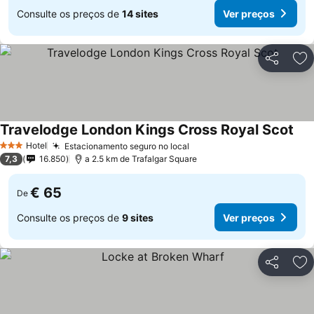
Consulte os preços de
14 sites
Ver preços
Partilhar
Ad
Travelodge London Kings Cross Royal Scot
Ver
Hotel
Estacionamento seguro no local
Ver preços
3 Estrelas
7,3
16.850
a 2.5 km de Trafalgar Square
€ 65
De
Consulte os preços de
9 sites
Ver preços
Partilhar
Ad