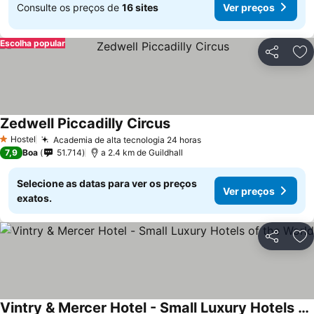
Consulte os preços de
16 sites
Ver preços
Escolha popular
Partilhar
Ad
Zedwell Piccadilly Circus
Ver preços
Hostel
Academia de alta tecnologia 24 horas
Ver preços
1 Estrelas
7,9
Boa
51.714
a 2.4 km de Guildhall
Selecione as datas para ver os preços
Ver preços
exatos.
Partilhar
Ad
Vintry & Mercer Hotel - Small Luxury Hotels of the World