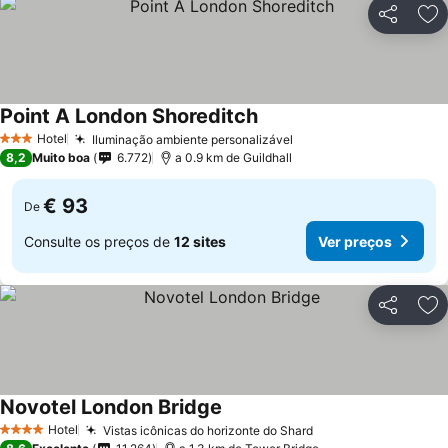
Partilhar
Ad
Point A London Shoreditch
Ver preços
Hotel
Iluminação ambiente personalizável
Ver preços
3 Estrelas
8,2
Muito boa
6.772
a 0.9 km de Guildhall
€ 93
De
Consulte os preços de
12 sites
Ver preços
Partilhar
Ad
Novotel London Bridge
Ver preços
Hotel
Vistas icônicas do horizonte do Shard
Ver preços
4 Estrelas