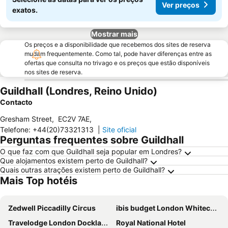
Ver preços
exatos.
Mostrar mais
Os preços e a disponibilidade que recebemos dos sites de reserva
mudam frequentemente. Como tal, pode haver diferenças entre as
ofertas que consulta no trivago e os preços que estão disponíveis
nos sites de reserva.
Guildhall (Londres, Reino Unido)
Contacto
Gresham Street
,
EC2V 7AE
,
Telefone
:
+44(20)73321313
|
Site oficial
Perguntas frequentes sobre Guildhall
O que faz com que Guildhall seja popular em Londres?
Que alojamentos existem perto de Guildhall?
Quais outras atrações existem perto de Guildhall?
Mais Top hotéis
Zedwell Piccadilly Circus
ibis budget London Whitechapel - Brick Lane
Travelodge London Docklands Central
Royal National Hotel