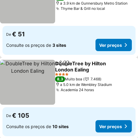
a 3.9 km de Gunnersbury Metro Station
Thyme Bar & Grill no local
Ver preços
€ 51
De
Consulte os preços de
3 sites
Ver preços
DoubleTree by Hilton
Partilhar
Adicionar aos favoritos
London Ealing
Ver preços
4 Estrelas
8,3
Muito boa
7.468
a 5.0 km de Wembley Stadium
Academia 24 horas
Ver preços
€ 105
De
Consulte os preços de
10 sites
Ver preços