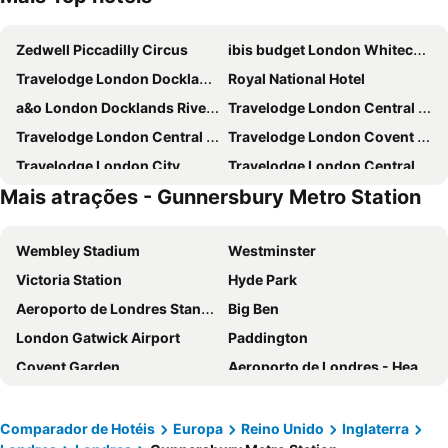
Zedwell Piccadilly Circus
ibis budget London Whitechapel - Brick Lane
Travelodge London Docklands Central
Royal National Hotel
a&o London Docklands Riverside
Travelodge London Central Elephant and Castle
Travelodge London Central City Road
Travelodge London Covent Garden
Travelodge London City
Travelodge London Central Kings Cross
Mais atrações - Gunnersbury Metro Station
Charlotte Street Rooms by News Hotel
Ramada by Wyndham London North M1
Strand Palace
Travelodge London Kings Cross Royal Scot
Wembley Stadium
Westminster
Park Grand Paddington Court
Copthorne Tara Hotel London Kensington
Victoria Station
Hyde Park
Travelodge London Liverpool Street
Park Grand Hyde Park
Aeroporto de Londres Stansted
Big Ben
Travelodge London Central Waterloo
Travelodge London Manor House
London Gatwick Airport
Paddington
Travelodge London Central Southwark
Travelodge London Wembley
Covent Garden
Aeroporto de Londres - Heathrow
Ebury House Hotel
Crowne Plaza London - Kings Cross By Ihg
Liverpool Street Station
Soho
Travelodge London Chessington Tolworth
Novotel London West
Kings Cross
Metrô de Londres
Premier Inn London County Hall
Travelodge Borehamwood
Comparador de Hotéis
Europa
Reino Unido
Inglaterra