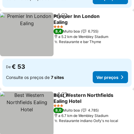
Premier Inn London
Partilhar
Adicionar aos favoritos
Ealing
Ver preços
3 Estrelas
8,4
Muito boa
6.755
a 5.2 km de Wembley Stadium
Restaurante e bar Thyme
Ver preços
€ 53
De
Consulte os preços de
7 sites
Ver preços
Best Western Northfields
Partilhar
Adicionar aos favoritos
Ealing Hotel
Ver preços
3 Estrelas
8,0
Muito boa
4.785
a 6.7 km de Wembley Stadium
Restaurante indiano Oofy's no local
Ver pr