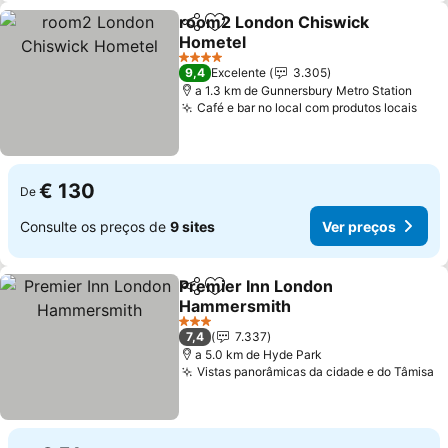
room2 London Chiswick
Partilhar
Adicionar aos favoritos
Hometel
Ver preços
4 Estrelas
9,4
Excelente
3.305
a 1.3 km de Gunnersbury Metro Station
Café e bar no local com produtos locais
Ver
€ 130
De
Consulte os preços de
9 sites
Ver preços
Premier Inn London
Partilhar
Adicionar aos favoritos
Hammersmith
Ver preços
3 Estrelas
7,4
7.337
a 5.0 km de Hyde Park
Vistas panorâmicas da cidade e do Tâmisa
V