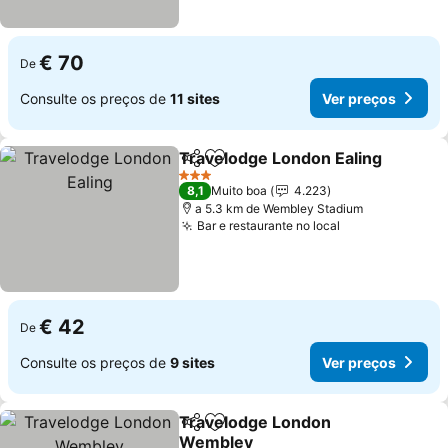
€ 70
De
Consulte os preços de
11 sites
Ver preços
Travelodge London Ealing
Partilhar
Adicionar aos favoritos
3 Estrelas
8,1
Muito boa
4.223
a 5.3 km de Wembley Stadium
Bar e restaurante no local
Ver preços
€ 42
De
Consulte os preços de
9 sites
Ver preços
Travelodge London
Partilhar
Adicionar aos favoritos
Wembley