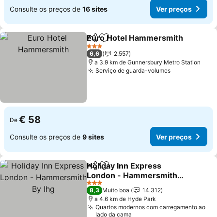
Consulte os preços de
16 sites
Ver preços
Euro Hotel Hammersmith
Partilhar
Adicionar aos favoritos
3 Estrelas
6,6
2.557
a 3.9 km de Gunnersbury Metro Station
Serviço de guarda-volumes
Ver preços
€ 58
De
Consulte os preços de
9 sites
Ver preços
Holiday Inn Express
Partilhar
Adicionar aos favoritos
London - Hammersmith
By Ihg
Ver preços
3 Estrelas
8,3
Muito boa
14.312
a 4.6 km de Hyde Park
Quartos modernos com carregamento ao
lado da cama