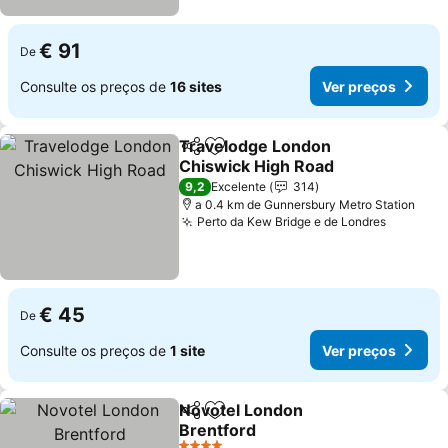
€ 91
De
Consulte os preços de
16 sites
Ver preços
Travelodge London
Partilhar
Adicionar aos favoritos
Chiswick High Road
Ver preços
9,2
Excelente
314
a 0.4 km de Gunnersbury Metro Station
Perto da Kew Bridge e de Londres
Ver pre
€ 45
De
Consulte os preços de
1 site
Ver preços
Novotel London
Partilhar
Adicionar aos favoritos
Brentford