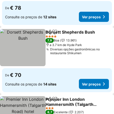
€ 78
De
Consulte os preços de
12 sites
Ver preços
Dorsett Shepherds Bush
Partilhar
Adicionar aos favoritos
V
4 Estrelas
7,9
Boa
13.961
a 3.7 km de Hyde Park
Diversas opções gastronômicas no
restaurante Shikumen
€ 70
De
Consulte os preços de
14 sites
Ver preços
Premier Inn London
Partilhar
Adicionar aos favoritos
Hammersmith (Talgarth
Road) hotel
Ver preços
3 Estrelas
8,7
Excelente
2.207