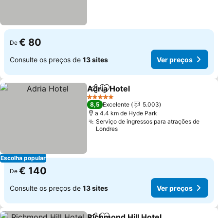
€ 80
De
Consulte os preços de
13 sites
Ver preços
Adria Hotel
Partilhar
Adicionar aos favoritos
Ver preços
5 Estrelas
8,5
Excelente
5.003
a 4.4 km de Hyde Park
Serviço de ingressos para atrações de
Londres
Escolha popular
€ 140
De
Consulte os preços de
13 sites
Ver preços
Richmond Hill Hotel