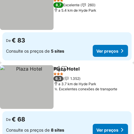
Ver preços
3 Estrelas
8,7
Excelente
260
a 5.4 km de Hyde Park
€ 83
De
Consulte os preços de
5 sites
Ver preços
Plaza Hotel
Partilhar
Adicionar aos favoritos
Ver preços
3 Estrelas
6,3
1.352
a 3.7 km de Hyde Park
Excelentes conexões de transporte
Ver pr
€ 68
De
Consulte os preços de
8 sites
Ver preços