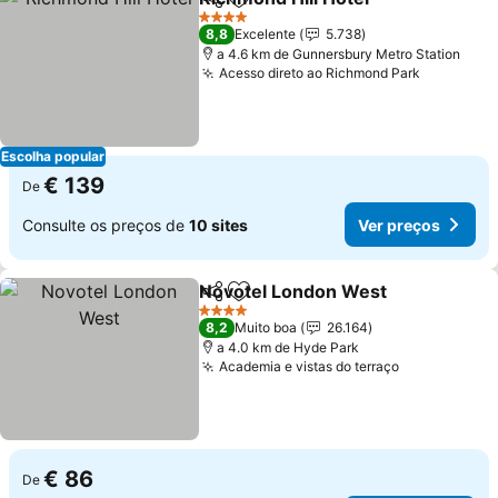
Partilhar
Adicionar aos favoritos
Ver pr
4 Estrelas
8,8
Excelente
5.738
a 4.6 km de Gunnersbury Metro Station
Acesso direto ao Richmond Park
Ver preç
Escolha popular
€ 139
De
Consulte os preços de
10 sites
Ver preços
Novotel London West
Partilhar
Adicionar aos favoritos
Ver 
4 Estrelas
8,2
Muito boa
26.164
a 4.0 km de Hyde Park
Academia e vistas do terraço
Ver preços
€ 86
De