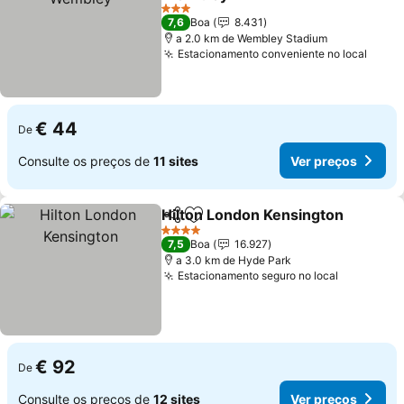
Ver preços
3 Estrelas
7,6
Boa
8.431
a 2.0 km de Wembley Stadium
Estacionamento conveniente no local
Ver p
€ 44
De
Consulte os preços de
11 sites
Ver preços
Hilton London Kensington
Partilhar
Adicionar aos favoritos
4 Estrelas
7,5
Boa
16.927
a 3.0 km de Hyde Park
Estacionamento seguro no local
Ver preço
€ 92
De
Consulte os preços de
12 sites
Ver preços