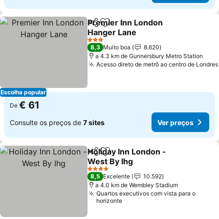
Premier Inn London
Partilhar
Adicionar aos favoritos
Hanger Lane
Ver preços
3 Estrelas
8,3
Muito boa
8.620
a 4.3 km de Gunnersbury Metro Station
Acesso direto de metrô ao centro de Londres
Escolha popular
€ 61
De
Consulte os preços de
7 sites
Ver preços
Holiday Inn London -
Partilhar
Adicionar aos favoritos
West By Ihg
Ver preços
4 Estrelas
8,5
Excelente
10.592
a 4.0 km de Wembley Stadium
Quartos executivos com vista para o
horizonte