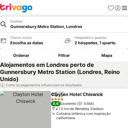
Favoritos
Iniciar
Me
Destino
Gunnersbury Metro Station, Londres
Check-in/out
Hóspedes e quartos
Escolha as datas
2 hóspedes, 1 quarto.
Ordenar
Filtrar
Mapa
Alojamentos em Londres perto de
Gunnersbury Metro Station (Londres, Reino
Unido)
Como os pagamentos influenciam os resultados
Clayton Hotel Chiswick
Partilhar
Adicionar aos favoritos
Ver
4 Estrelas
8,6
Excelente
9.564
a 7.0 km de Wembley Stadium
Culinária britânica com inspiração
californiana