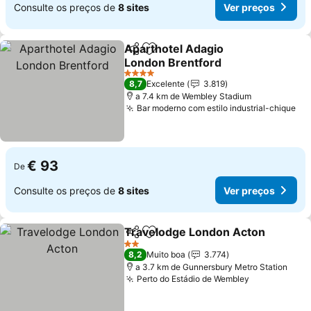
Consulte os preços de
8 sites
Ver preços
Aparthotel Adagio
Partilhar
Adicionar aos favoritos
London Brentford
Ver preços
4 Estrelas
8,7
Excelente
3.819
a 7.4 km de Wembley Stadium
Bar moderno com estilo industrial-chique
Ve
€ 93
De
Consulte os preços de
8 sites
Ver preços
Travelodge London Acton
Partilhar
Adicionar aos favoritos
2 Estrelas
8,2
Muito boa
3.774
a 3.7 km de Gunnersbury Metro Station
Perto do Estádio de Wembley
Ver preços