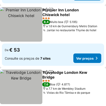
Premier Inn London
Partilhar
Adicionar aos favoritos
Chiswick hotel
Ver preços
3 Estrelas
8,4
Muito boa
5.195
a 1.6 km de Gunnersbury Metro Station
Jantar no restaurante Thyme do hotel
Ver p
€ 53
De
Consulte os preços de
7 sites
Ver preços
Travelodge London Kew
Partilhar
Adicionar aos favoritos
Bridge
Ver preços
3 Estrelas
7,6
Boa
4.877
a 7.7 km de Wembley Stadium
Vistas do Rio Tâmisa e do parque
Ver preç