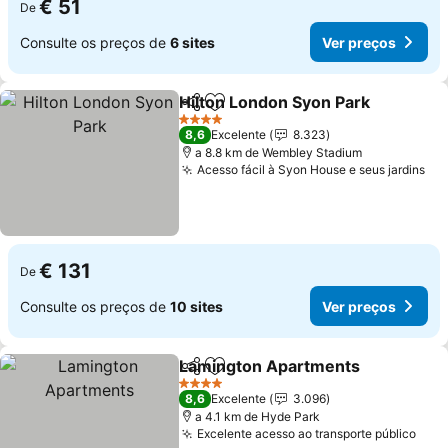
€ 51
De
Consulte os preços de
6 sites
Ver preços
Hilton London Syon Park
Partilhar
Adicionar aos favoritos
V
4 Estrelas
8,6
Excelente
8.323
a 8.8 km de Wembley Stadium
Acesso fácil à Syon House e seus jardins
Ve
€ 131
De
Consulte os preços de
10 sites
Ver preços
Lamington Apartments
Partilhar
Adicionar aos favoritos
Ver
4 Estrelas
8,6
Excelente
3.096
a 4.1 km de Hyde Park
Excelente acesso ao transporte público
Ver 