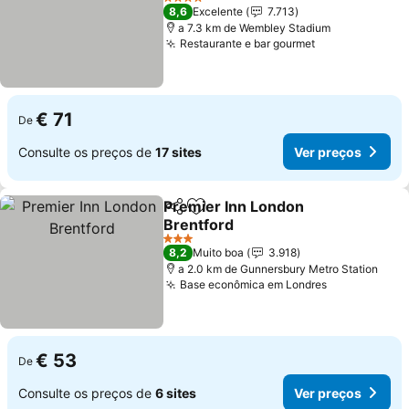
Ver preços
4 Estrelas
8,6
Excelente
7.713
a 7.3 km de Wembley Stadium
Restaurante e bar gourmet
Ver preços
€ 71
De
Consulte os preços de
17 sites
Ver preços
Premier Inn London
Partilhar
Adicionar aos favoritos
Brentford
Ver preços
3 Estrelas
8,2
Muito boa
3.918
a 2.0 km de Gunnersbury Metro Station
Base econômica em Londres
Ver preços
€ 53
De
Consulte os preços de
6 sites
Ver preços