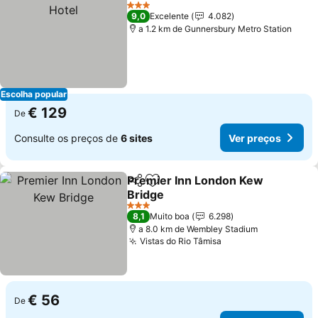
Adicionar aos favoritos
Ver 
3 Estrelas
9,0
Excelente
4.082
a 1.2 km de Gunnersbury Metro Station
Escolha popular
€ 129
De
Consulte os preços de
6 sites
Ver preços
Premier Inn London Kew
Partilhar
Adicionar aos favoritos
Bridge
Ver preços
3 Estrelas
8,1
Muito boa
6.298
a 8.0 km de Wembley Stadium
Vistas do Rio Tâmisa
Ver preços
€ 56
De