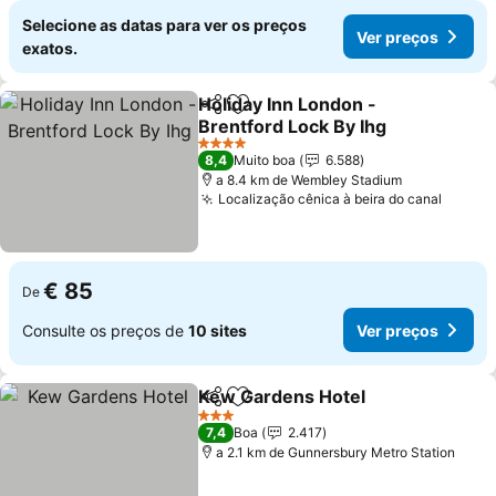
Selecione as datas para ver os preços
Ver preços
exatos.
Holiday Inn London -
Partilhar
Adicionar aos favoritos
Brentford Lock By Ihg
Ver preços
4 Estrelas
8,4
Muito boa
6.588
a 8.4 km de Wembley Stadium
Localização cênica à beira do canal
Ver pr
€ 85
De
Consulte os preços de
10 sites
Ver preços
Kew Gardens Hotel
Partilhar
Adicionar aos favoritos
Ver pr
3 Estrelas
7,4
Boa
2.417
a 2.1 km de Gunnersbury Metro Station