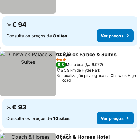
€ 94
De
Consulte os preços de
8 sites
Ver preços
Chiswick Palace & Suites
Partilhar
Adicionar aos favoritos
V
3 Estrelas
8,3
Muito boa
6.072
a 5.9 km de Hyde Park
Localização privilegiada na Chiswick High
Road
€ 93
De
Consulte os preços de
10 sites
Ver preços
Coach & Horses Hotel
Partilhar