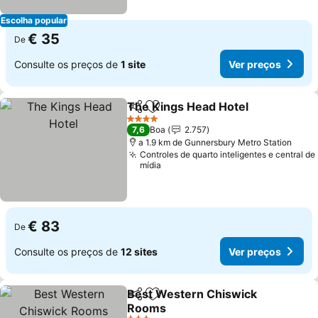
Escolha popular
€ 35
De
Consulte os preços de
1 site
Ver preços
The Kings Head Hotel
Partilhar
Adicionar aos favoritos
Ver 
4 Estrelas
7,6
Boa
2.757
a 1.9 km de Gunnersbury Metro Station
Controles de quarto inteligentes e central de
mídia
€ 83
De
Consulte os preços de
12 sites
Ver preços
Best Western Chiswick
Partilhar
Adicionar aos favoritos
Rooms